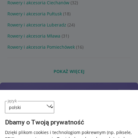
Rowery i akcesoria Ciechanów
(32)
Rowery i akcesoria Pułtusk
(18)
Rowery i akcesoria Luberadz
(24)
Rowery i akcesoria Mława
(31)
Rowery i akcesoria Pomiechówek
(16)
POKAŻ WIĘCEJ
język
Dbamy o Twoją prywatność
Dzięki plikom cookies i technologiom pokrewnym
(np. piksele,