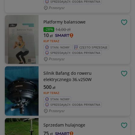
SPRZEDAJĄCY: OSOBA PRYWATNA
Przasnysz
Platformy balansowe
OBSE
14
,00 zł
-28%
10
zł
KUP TERAZ
STAN: NOWY
CZĘSTO SPRZEDAJE
SPRZEDAJĄCY: OSOBA PRYWATNA
Przasnysz
Silnik Bafang do roweru
OBSE
elektrycznego 36.v250W
500
zł
KUP TERAZ
STAN: NOWY
SPRZEDAJĄCY: OSOBA PRYWATNA
Przasnysz
Sprzedam hulajnoge
OBSE
75
zł