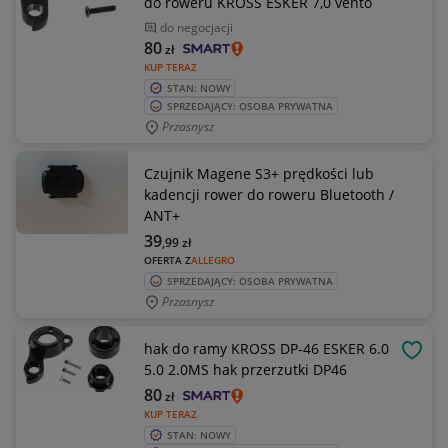
do roweru KROSS ESKER 7,0 vento
do negocjacji
80
zł
KUP TERAZ
STAN: NOWY
SPRZEDAJĄCY: OSOBA PRYWATNA
Przasnysz
Czujnik Magene S3+ prędkości lub
kadencji rower do roweru Bluetooth /
ANT+
39
,99
zł
OFERTA Z
ALLEGRO
SPRZEDAJĄCY: OSOBA PRYWATNA
Przasnysz
hak do ramy KROSS DP-46 ESKER 6.0
OBSE
5.0 2.0MS hak przerzutki DP46
80
zł
KUP TERAZ
STAN: NOWY