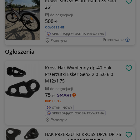
Rower KROSS Esprit Rama XS koła
OBSE
26”
do negocjacji
500
zł
OGŁOSZENIE
SPRZEDAJĄCY: OSOBA PRYWATNA
Promowane
Przasnysz
Ogłoszenia
Kross Hak Wymienny dp-40 Hak
OBSE
Przerzutki Esker Gen2 2.0 5.0 6.0
M12x1,75
do negocjacji
75
zł
KUP TERAZ
STAN: NOWY
SPRZEDAJĄCY: OSOBA PRYWATNA
Przasnysz
HAK PRZERZUTKI KROSS DP76 DP-76
OBSE