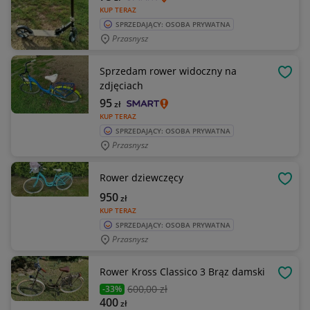
KUP TERAZ
SPRZEDAJĄCY: OSOBA PRYWATNA
Przasnysz
Sprzedam rower widoczny na
OBSE
zdjęciach
95
zł
KUP TERAZ
SPRZEDAJĄCY: OSOBA PRYWATNA
Przasnysz
Rower dziewczęcy
OBSE
950
zł
KUP TERAZ
SPRZEDAJĄCY: OSOBA PRYWATNA
Przasnysz
Rower Kross Classico 3 Brąz damski
OBSE
600
,00 zł
-33%
400
zł