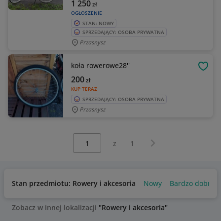
1 250
zł
OGŁOSZENIE
STAN: NOWY
SPRZEDAJĄCY: OSOBA PRYWATNA
Przasnysz
koła rowerowe28''
OBSE
200
zł
KUP TERAZ
SPRZEDAJĄCY: OSOBA PRYWATNA
Przasnysz
Wybierz stronę:
Następna strona
z
1
Stan przedmiotu: Rowery i akcesoria
Nowy
Bardzo dobry
Zobacz w innej lokalizacji
"Rowery i akcesoria"