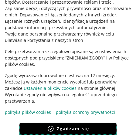
błędów
.
Dostarczanie i prezentowanie reklam i treści
.
Informacje prawne
Zapisanie decyzji dotyczących prywatności oraz informowanie
o nich
.
Dopasowanie i łączenie danych z innych źródeł
.
Regulamin
Łączenie różnych urządzeń
.
Identyfikacja urządzeń na
podstawie informacji przesyłanych automatycznie
.
Polityka plików "cookies"
Twoje dane personalne przetwarzamy również w celu
ułatwiania korzystania z naszych stron
Ustawienia plików "cookies"
Cele przetwarzania szczegółowo opisane są w ustawieniach
Udostępnianie lokalizacji
dostępnych pod przyciskiem: “ZMIENIAM ZGODY” i w Polityce
Informacje dla Aktu o Usługach Cyfrowych
plików cookies.
Zgodę wyrażasz dobrowolnie i jest ważna 12 miesięcy.
Pobierz aplikację
Możesz ją w każdym momencie wycofać lub ponowić w
zakładce
Ustawienia plików cookies
na stronie głównej.
Wycofanie zgody nie wpływa na legalność uprzedniego
przetwarzania.
polityka plików cookies
polityka ochrony prywatności
Zgadzam się