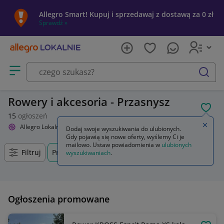
Allegro Smart! Kupuj i sprzedawaj z dostawą za 0 zł
Sprawdź »
Otwórz menu z kategoriami
szukaj
Rowery i akcesoria - Przasnysz
POL
15
ogłoszeń
Zamkn
Allegro Lokalnie
Sport i turystyka
Rowery i akcesoria
Dodaj swoje wyszukiwania do ulubionych.
Gdy pojawią się nowe oferty, wyślemy Ci je
mailowo. Ustaw powiadomienia w
ulubionych
Filtruj
Przasnysz, Mazowieckie, +0 km
wyszukiwaniach
.
Ogłoszenia promowane