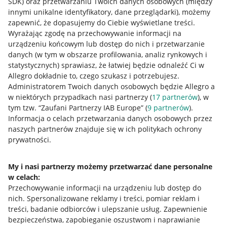
SDK)
oraz przetwarzaniu Twoich danych osobowych
(między
innymi unikalne identyfikatory, dane przeglądarki)
, możemy
zapewnić, że dopasujemy do Ciebie wyświetlane treści.
Wyrażając zgodę na przechowywanie informacji na
urządzeniu końcowym lub dostęp do nich i przetwarzanie
danych (w tym w obszarze profilowania, analiz rynkowych i
statystycznych) sprawiasz, że łatwiej będzie odnaleźć Ci w
Allegro dokładnie to, czego szukasz i potrzebujesz.
Administratorem Twoich danych osobowych będzie Allegro a
w niektórych przypadkach nasi partnerzy (
17
partnerów
), w
tym tzw. “Zaufani Partnerzy IAB Europe” (
9
partnerów
).
Przydatne informacje
Informacja o celach przetwarzania danych osobowych przez
naszych partnerów znajduje się w ich politykach ochrony
prywatności.
Jak to działa
Napisz do nas
My i nasi partnerzy możemy przetwarzać dane personalne
w celach:
Allegro Gadane dla sprzedających
Przechowywanie informacji na urządzeniu lub dostęp do
Allegro Gadane dla kupujących
nich
.
Spersonalizowane reklamy i treści, pomiar reklam i
treści, badanie odbiorców i ulepszanie usług
.
Zapewnienie
Mapa miejscowości
bezpieczeństwa, zapobieganie oszustwom i naprawianie