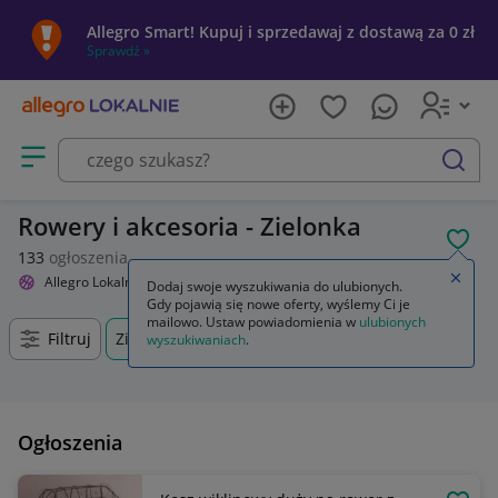
Allegro Smart! Kupuj i sprzedawaj z dostawą za 0 zł
Sprawdź »
Otwórz menu z kategoriami
szukaj
Rowery i akcesoria - Zielonka
POL
133
ogłoszenia
Zamkn
Allegro Lokalnie
Sport i turystyka
Rowery i akcesoria
Dodaj swoje wyszukiwania do ulubionych.
Gdy pojawią się nowe oferty, wyślemy Ci je
mailowo. Ustaw powiadomienia w
ulubionych
Filtruj
Zielonka, Mazowieckie, +0 km
wyszukiwaniach
.
Ogłoszenia