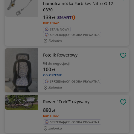
OBSE
hamulca nóżka Forbikes Nitro-G 12-
0330
139
zł
KUP TERAZ
STAN: NOWY
SPRZEDAJĄCY: OSOBA PRYWATNA
Zielonka
Fotelik Rowerowy
OBSE
do negocjacji
100
zł
OGŁOSZENIE
SPRZEDAJĄCY: OSOBA PRYWATNA
Zielonka
Rower "Trek"" używany
OBSE
890
zł
KUP TERAZ
SPRZEDAJĄCY: OSOBA PRYWATNA
Zielonka