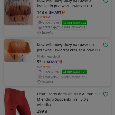
Kosz wiklinowy duży na rower z
OBSE
kratką do przewozu zwierząt HIT
148
zł
KUP TERAZ
STAN: NOWY
DOSTAWA 0 ZŁ
SPRZEDAJĄCY: OSOBA PRYWATNA
Zielonka
Kosz wiklinowy duży na rower do
OBSE
przewozu zwierząt oraz zakupów HIT
do negocjacji
95
zł
KUP TERAZ
STAN: NOWY
DOSTAWA 0 ZŁ
SPRZEDAJĄCY: OSOBA PRYWATNA
Zielonka
Leatt Szorty damskie MTB Allmtn 3.0
OBSE
M enduro Spodenki Trail 3.0 z
wkładką
299
zł