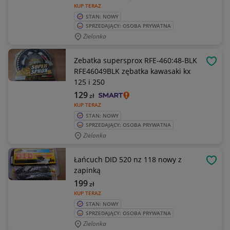
KUP TERAZ
STAN: NOWY
SPRZEDAJĄCY: OSOBA PRYWATNA
Zielonka
Zebatka supersprox RFE-460:48-BLK
OBSE
RFE46049BLK zębatka kawasaki kx
125 i 250
129
zł
KUP TERAZ
STAN: NOWY
SPRZEDAJĄCY: OSOBA PRYWATNA
Zielonka
Łańcuch DID 520 nz 118 nowy z
OBSE
zapinką
199
zł
KUP TERAZ
STAN: NOWY
SPRZEDAJĄCY: OSOBA PRYWATNA
Zielonka