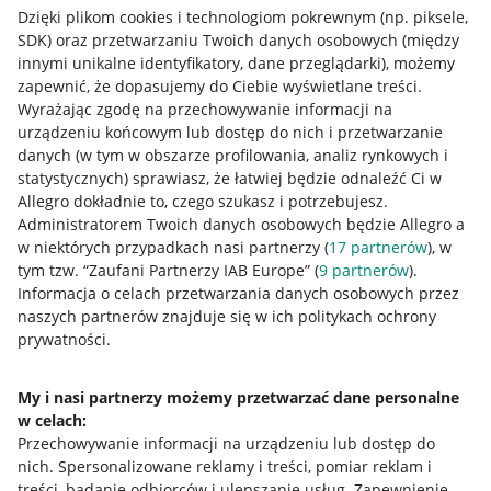
Dzięki plikom cookies i technologiom pokrewnym
(np. piksele,
SDK)
oraz przetwarzaniu Twoich danych osobowych
(między
innymi unikalne identyfikatory, dane przeglądarki)
, możemy
zapewnić, że dopasujemy do Ciebie wyświetlane treści.
Wyrażając zgodę na przechowywanie informacji na
urządzeniu końcowym lub dostęp do nich i przetwarzanie
danych (w tym w obszarze profilowania, analiz rynkowych i
statystycznych) sprawiasz, że łatwiej będzie odnaleźć Ci w
Allegro dokładnie to, czego szukasz i potrzebujesz.
Administratorem Twoich danych osobowych będzie Allegro a
w niektórych przypadkach nasi partnerzy (
17
partnerów
), w
tym tzw. “Zaufani Partnerzy IAB Europe” (
9
partnerów
).
Przydatne informacje
Informacja o celach przetwarzania danych osobowych przez
naszych partnerów znajduje się w ich politykach ochrony
prywatności.
Jak to działa
Napisz do nas
My i nasi partnerzy możemy przetwarzać dane personalne
w celach:
Allegro Gadane dla sprzedających
Przechowywanie informacji na urządzeniu lub dostęp do
Allegro Gadane dla kupujących
nich
.
Spersonalizowane reklamy i treści, pomiar reklam i
treści, badanie odbiorców i ulepszanie usług
.
Zapewnienie