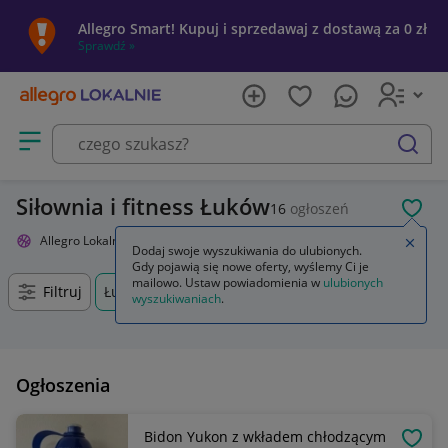
Allegro Smart! Kupuj i sprzedawaj z dostawą za 0 zł
Sprawdź »
Otwórz menu z kategoriami
szukaj
Siłownia i fitness Łuków
16
ogłoszeń
POL
Allegro Lokalnie
Sport i turystyka
Siłownia i fitness
Zamkn
Dodaj swoje wyszukiwania do ulubionych.
Gdy pojawią się nowe oferty, wyślemy Ci je
mailowo. Ustaw powiadomienia w
ulubionych
Filtruj
Łuków, Lubelskie, +0 km
wyszukiwaniach
.
Ogłoszenia
Bidon Yukon z wkładem chłodzącym
OBSE