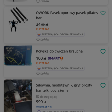
Łuków
QWORK Pasek oporowy pasek pilates
OBSE
bar
34
,99
zł
KUP TERAZ
SPRZEDAJĄCY: OSOBA PRYWATNA
Łuków
Kołyska do ćwiczeń brzucha
OBSE
100
zł
KUP TERAZ
SPRZEDAJĄCY: OSOBA PRYWATNA
Łuków
Siłownia, modlitewnik, gryf prosty
OBSE
hantelki obciążenie
do negocjacji
990
zł
OGŁOSZENIE
SPRZEDAJĄCY: OSOBA PRYWATNA