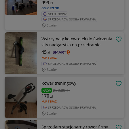
999
zł
OGŁOSZENIE
STAN: NOWY
SPRZEDAJĄCY: OSOBA PRYWATNA
Łuków
Wytrzymaty kotowrotek do éwiczenia
OBSE
sity nadgarstka na przedramie
45
zł
KUP TERAZ
SPRZEDAJĄCY: OSOBA PRYWATNA
Łuków
Rower treningowy
OBSE
250
,00 zł
-32%
170
zł
KUP TERAZ
SPRZEDAJĄCY: OSOBA PRYWATNA
Łuków
Sprzedam stacjonarny rower firmy