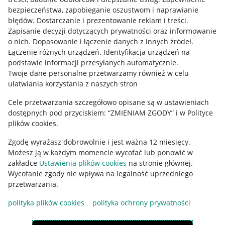
Mapa miejscowości
bezpieczeństwa, zapobieganie oszustwom i naprawianie
błędów
.
Dostarczanie i prezentowanie reklam i treści
.
Informacje prawne
Zapisanie decyzji dotyczących prywatności oraz informowanie
o nich
.
Dopasowanie i łączenie danych z innych źródeł
.
Regulamin
Łączenie różnych urządzeń
.
Identyfikacja urządzeń na
podstawie informacji przesyłanych automatycznie
.
Polityka plików "cookies"
Twoje dane personalne przetwarzamy również w celu
ułatwiania korzystania z naszych stron
Ustawienia plików "cookies"
Cele przetwarzania szczegółowo opisane są w ustawieniach
Udostępnianie lokalizacji
dostępnych pod przyciskiem: “ZMIENIAM ZGODY” i w Polityce
Informacje dla Aktu o Usługach Cyfrowych
plików cookies.
Zgodę wyrażasz dobrowolnie i jest ważna 12 miesięcy.
Pobierz aplikację
Możesz ją w każdym momencie wycofać lub ponowić w
zakładce
Ustawienia plików cookies
na stronie głównej.
Wycofanie zgody nie wpływa na legalność uprzedniego
przetwarzania.
polityka plików cookies
polityka ochrony prywatności