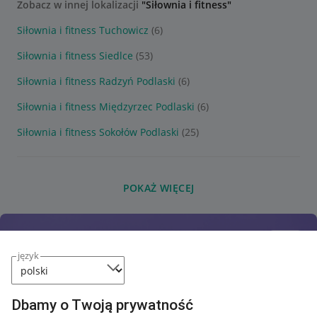
Zobacz w innej lokalizacji
"Siłownia i fitness"
Siłownia i fitness Tuchowicz
(6)
Siłownia i fitness Siedlce
(53)
Siłownia i fitness Radzyń Podlaski
(6)
Siłownia i fitness Międzyrzec Podlaski
(6)
Siłownia i fitness Sokołów Podlaski
(25)
POKAŻ WIĘCEJ
język
Dbamy o Twoją prywatność