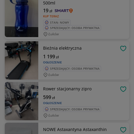
500ml
19
zł
KUP TERAZ
STAN: NOWY
SPRZEDAJĄCY: OSOBA PRYWATNA
Łuków
Bieżnia elektryczna
OBSE
1 199
zł
OGŁOSZENIE
SPRZEDAJĄCY: OSOBA PRYWATNA
Łuków
Rower stacjonarny zipro
OBSE
599
zł
OGŁOSZENIE
SPRZEDAJĄCY: OSOBA PRYWATNA
Łuków
NOWE Astaxantyna Astaxanthin
OBSE