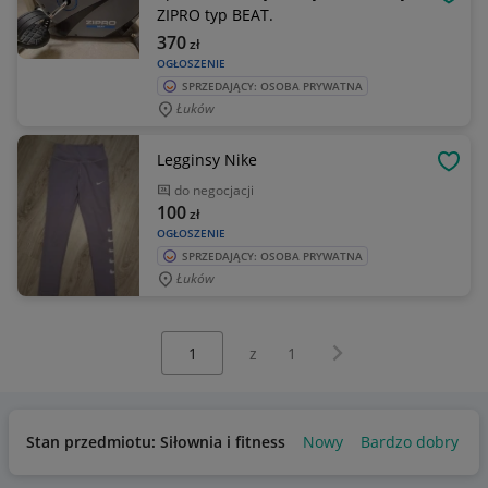
OBSE
ZIPRO typ BEAT.
370
zł
OGŁOSZENIE
SPRZEDAJĄCY: OSOBA PRYWATNA
Łuków
Legginsy Nike
OBSE
do negocjacji
100
zł
OGŁOSZENIE
SPRZEDAJĄCY: OSOBA PRYWATNA
Łuków
Wybierz stronę:
Następna strona
z
1
Stan przedmiotu: Siłownia i fitness
Nowy
Bardzo dobry
U