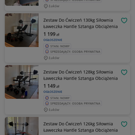
Łuków
Zestaw Do Ćwiczeń 130kg Siłownia
OBSE
Ławeczka Hantle Sztanga Obciążenia
1 199
zł
OGŁOSZENIE
STAN: NOWY
SPRZEDAJĄCY: OSOBA PRYWATNA
Łuków
Zestaw Do Ćwiczeń 128kg Siłownia
OBSE
Ławeczka Hantle Sztanga Obciążenia
1 149
zł
OGŁOSZENIE
STAN: NOWY
SPRZEDAJĄCY: OSOBA PRYWATNA
Łuków
Zestaw Do Ćwiczeń 126kg Siłownia
OBSE
Ławeczka Hantle Sztanga Obciążenia