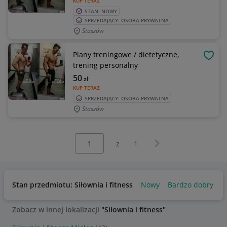
KUP TERAZ
STAN: NOWY
SPRZEDAJĄCY: OSOBA PRYWATNA
Staszów
Plany treningowe / dietetyczne,
OBSE
trening personalny
50
zł
KUP TERAZ
SPRZEDAJĄCY: OSOBA PRYWATNA
Staszów
Wybierz stronę:
Następna strona
z
1
Stan przedmiotu: Siłownia i fitness
Nowy
Bardzo dobry
U
Zobacz w innej lokalizacji
"Siłownia i fitness"