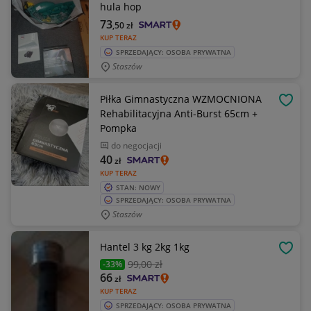
hula hop
73
,50
zł
KUP TERAZ
SPRZEDAJĄCY: OSOBA PRYWATNA
Staszów
Piłka Gimnastyczna WZMOCNIONA
OBSE
Rehabilitacyjna Anti-Burst 65cm +
Pompka
do negocjacji
40
zł
KUP TERAZ
STAN: NOWY
SPRZEDAJĄCY: OSOBA PRYWATNA
Staszów
Hantel 3 kg 2kg 1kg
OBSE
99
,00 zł
-33%
66
zł
KUP TERAZ
SPRZEDAJĄCY: OSOBA PRYWATNA