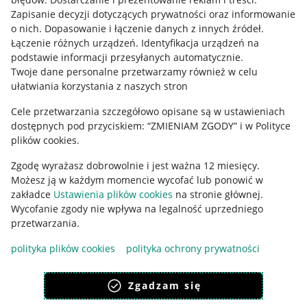
Informacje prawne
Zapisanie decyzji dotyczących prywatności oraz informowanie
o nich
.
Dopasowanie i łączenie danych z innych źródeł
.
Regulamin
Łączenie różnych urządzeń
.
Identyfikacja urządzeń na
podstawie informacji przesyłanych automatycznie
.
Polityka plików "cookies"
Twoje dane personalne przetwarzamy również w celu
ułatwiania korzystania z naszych stron
Ustawienia plików "cookies"
Cele przetwarzania szczegółowo opisane są w ustawieniach
Udostępnianie lokalizacji
dostępnych pod przyciskiem: “ZMIENIAM ZGODY” i w Polityce
Informacje dla Aktu o Usługach Cyfrowych
plików cookies.
Zgodę wyrażasz dobrowolnie i jest ważna 12 miesięcy.
Pobierz aplikację
Możesz ją w każdym momencie wycofać lub ponowić w
zakładce
Ustawienia plików cookies
na stronie głównej.
Wycofanie zgody nie wpływa na legalność uprzedniego
przetwarzania.
polityka plików cookies
polityka ochrony prywatności
Zgadzam się