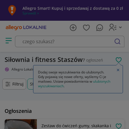
Allegro Smart! Kupuj i sprzedawaj z dostawą za 0 zł
Sprawdź »
Otwórz menu z kategoriami
szukaj
Siłownia i fitness Staszów
7
ogłoszeń
POL
Allegro Lokalnie
Sport i turystyka
Siłownia i fitness
Zamkn
Dodaj swoje wyszukiwania do ulubionych.
Gdy pojawią się nowe oferty, wyślemy Ci je
mailowo. Ustaw powiadomienia w
ulubionych
Filtruj
Staszów, Świętokrzyskie, +0 km
wyszukiwaniach
.
Ogłoszenia
Zestaw do ćwiczeń gumy, skakanka i
OBSE