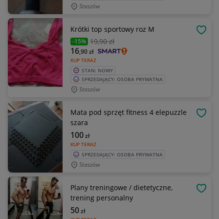
Staszów
Krótki top sportowy roz M
OBSE
19
,90 zł
-15%
16
,90
zł
KUP TERAZ
STAN: NOWY
SPRZEDAJĄCY: OSOBA PRYWATNA
Staszów
Mata pod sprzęt fitness 4 elepuzzle
OBSE
szara
100
zł
KUP TERAZ
SPRZEDAJĄCY: OSOBA PRYWATNA
Staszów
Plany treningowe / dietetyczne,
OBSE
trening personalny
50
zł