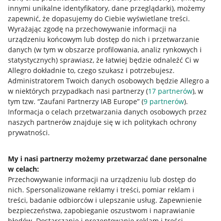
innymi unikalne identyfikatory, dane przeglądarki)
, możemy
zapewnić, że dopasujemy do Ciebie wyświetlane treści.
Wyrażając zgodę na przechowywanie informacji na
urządzeniu końcowym lub dostęp do nich i przetwarzanie
danych (w tym w obszarze profilowania, analiz rynkowych i
statystycznych) sprawiasz, że łatwiej będzie odnaleźć Ci w
Allegro dokładnie to, czego szukasz i potrzebujesz.
Administratorem Twoich danych osobowych będzie Allegro a
w niektórych przypadkach nasi partnerzy (
17
partnerów
), w
tym tzw. “Zaufani Partnerzy IAB Europe” (
9
partnerów
).
Przydatne informacje
Informacja o celach przetwarzania danych osobowych przez
naszych partnerów znajduje się w ich politykach ochrony
prywatności.
Jak to działa
Napisz do nas
My i nasi partnerzy możemy przetwarzać dane personalne
w celach:
Allegro Gadane dla sprzedających
Przechowywanie informacji na urządzeniu lub dostęp do
Allegro Gadane dla kupujących
nich
.
Spersonalizowane reklamy i treści, pomiar reklam i
treści, badanie odbiorców i ulepszanie usług
.
Zapewnienie
Mapa miejscowości
bezpieczeństwa, zapobieganie oszustwom i naprawianie
błędów
.
Dostarczanie i prezentowanie reklam i treści
.