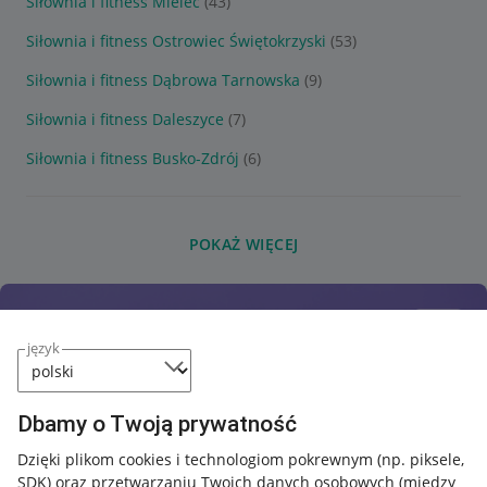
Siłownia i fitness Mielec
(43)
Siłownia i fitness Ostrowiec Świętokrzyski
(53)
Siłownia i fitness Dąbrowa Tarnowska
(9)
Siłownia i fitness Daleszyce
(7)
Siłownia i fitness Busko-Zdrój
(6)
POKAŻ WIĘCEJ
język
Dbamy o Twoją prywatność
Dzięki plikom cookies i technologiom pokrewnym
(np. piksele,
SDK)
oraz przetwarzaniu Twoich danych osobowych
(między