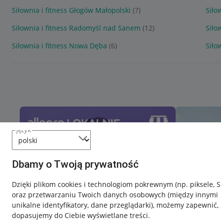
Siłownia i fitness Głogów Małopolski
(7)
Siło
Siłownia i fitness Radomyśl nad Sanem
(12)
Siło
Siłownia i fitness Nowa Dęba
(6)
Siło
język
Dbamy o Twoją prywatność
Dzięki plikom cookies i technologiom pokrewnym
(np. piksele, 
oraz przetwarzaniu Twoich danych osobowych
(między innymi
unikalne identyfikatory, dane przeglądarki)
, możemy zapewnić, 
dopasujemy do Ciebie wyświetlane treści.