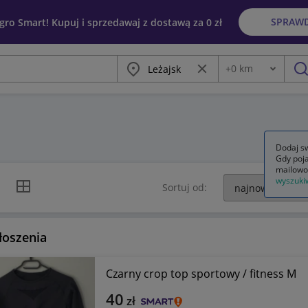
SPRAW
egro Smart! Kupuj i sprzedawaj z dostawą za 0 zł
Miasto
Wyczyść frazę
+
0
km
Odległość
szu
Dodaj sw
Gdy poja
mailowo
wyszuki
k listy
Widok siatki
Sortuj od:
łoszenia
Czarny crop top sportowy / fitness M
40
zł