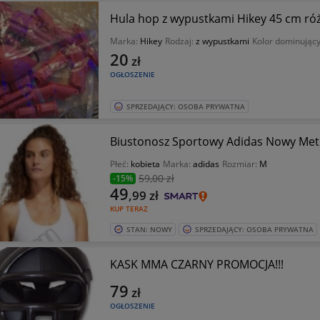
Hula hop z wypustkami Hikey 45 cm róże
Marka:
Hikey
Rodzaj:
z wypustkami
Kolor dominując
20
zł
OGŁOSZENIE
SPRZEDAJĄCY: OSOBA PRYWATNA
Biustonosz Sportowy Adidas Nowy Me
Płeć:
kobieta
Marka:
adidas
Rozmiar:
M
59
,00 zł
-15%
49
,99
zł
KUP TERAZ
STAN: NOWY
SPRZEDAJĄCY: OSOBA PRYWATNA
KASK MMA CZARNY PROMOCJA!!!
79
zł
OGŁOSZENIE