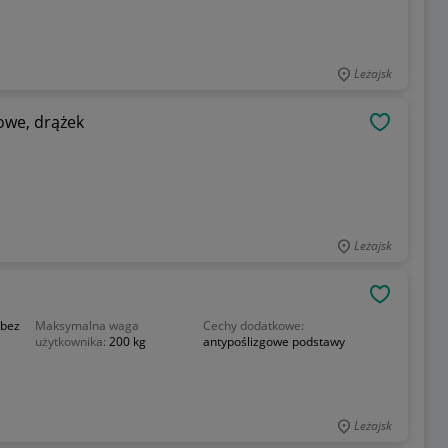
Leżajsk
owe, drążek
OBSERWU
Leżajsk
OBSERWU
:
bez
Maksymalna waga
Cechy dodatkowe:
użytkownika:
200 kg
antypoślizgowe podstawy
Leżajsk