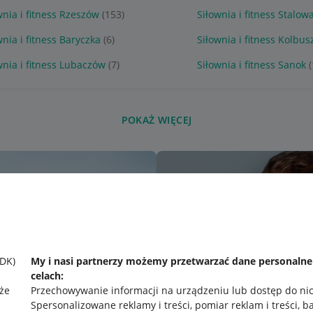
wnia i fitness Rzeszów
(153)
Siłownia i fitness Stalow
wnia i fitness Baryczka
(6)
Siłownia i fitness Kolbu
wnia i fitness Lubaczów
(7)
Siłownia i fitness Sanok
(
POKAŻ WIĘCEJ
SDK)
My i nasi partnerzy możemy przetwarzać dane personaln
celach:
że
Przechowywanie informacji na urządzeniu lub dostęp do ni
Spersonalizowane reklamy i treści, pomiar reklam i treści, b