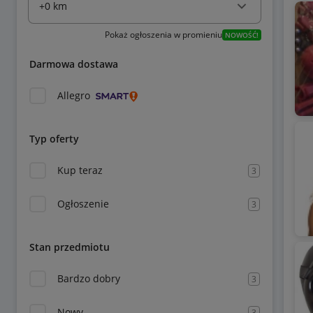
Pokaż ogłoszenia w promieniu
NOWOŚĆ!
Darmowa dostawa
Allegro
Typ oferty
Kup teraz
3
Ogłoszenie
3
Stan przedmiotu
Bardzo dobry
3
Nowy
3