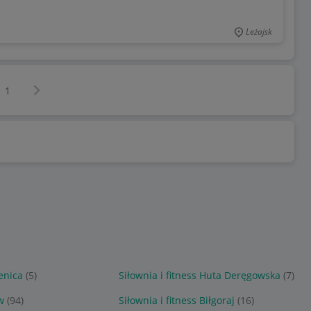
Leżajsk
Następna strona
z
1
enica
(5)
Siłownia i fitness Huta Deręgowska
(7)
w
(94)
Siłownia i fitness Biłgoraj
(16)