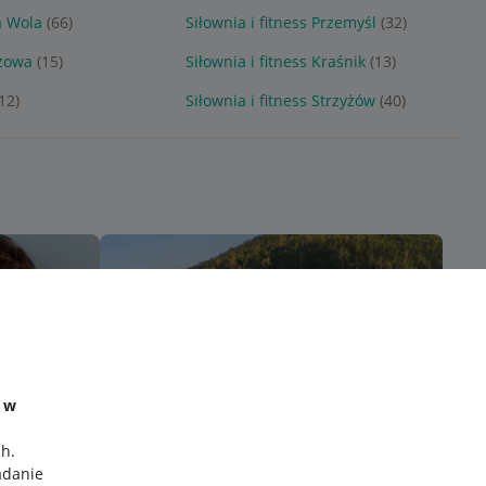
a Wola
(66)
Siłownia i fitness Przemyśl
(32)
szowa
(15)
Siłownia i fitness Kraśnik
(13)
12)
Siłownia i fitness Strzyżów
(40)
e w
ch
.
adanie