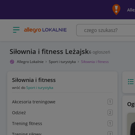
All
Otwórz menu z kategoriami
Siłownia i fitness Leżajsk
6
ogłoszeń
Allegro Lokalnie
Sport i turystyka
Siłownia i fitness
Siłownia i fitness
Wido
wróć do
Sport i turystyka
Akcesoria treningowe
1
Og
Odzież
2
Trening fitness
1
Trening siłowy
2