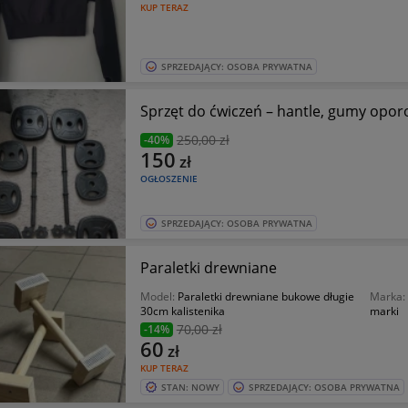
KUP TERAZ
SPRZEDAJĄCY: OSOBA PRYWATNA
Sprzęt do ćwiczeń – hantle, gumy opor
250
,00 zł
-40%
150
zł
OGŁOSZENIE
SPRZEDAJĄCY: OSOBA PRYWATNA
Paraletki drewniane
Model:
Paraletki drewniane bukowe długie
Marka
30cm kalistenika
marki
70
,00 zł
-14%
60
zł
KUP TERAZ
STAN: NOWY
SPRZEDAJĄCY: OSOBA PRYWATNA