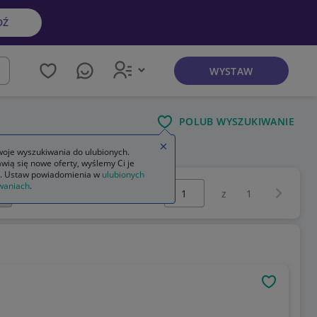
DŹ
WYSTAW
kaj
POLUB WYSZUKIWANIE
Zamknij wskazówkę
oje wyszukiwania do ulubionych.
wią się nowe oferty, wyślemy Ci je
. Ustaw powiadomienia w
ulubionych
Wybierz stronę:
waniach
.
Następna 
z
1
OBSERWU