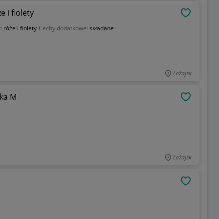
 i fiolety
OBSERWU
y:
róże i fiolety
Cechy dodatkowe:
składane
Leżajsk
tka M
OBSERWU
Leżajsk
OBSERWU