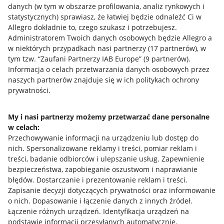
danych (w tym w obszarze profilowania, analiz rynkowych i
statystycznych) sprawiasz, że łatwiej będzie odnaleźć Ci w
Allegro dokładnie to, czego szukasz i potrzebujesz.
Administratorem Twoich danych osobowych będzie Allegro a
w niektórych przypadkach nasi partnerzy (
17
partnerów
), w
tym tzw. “Zaufani Partnerzy IAB Europe” (
9
partnerów
).
Przydatne informacje
Informacja o celach przetwarzania danych osobowych przez
naszych partnerów znajduje się w ich politykach ochrony
prywatności.
Jak to działa
Napisz do nas
My i nasi partnerzy możemy przetwarzać dane personalne
w celach:
Allegro Gadane dla sprzedających
Przechowywanie informacji na urządzeniu lub dostęp do
Allegro Gadane dla kupujących
nich
.
Spersonalizowane reklamy i treści, pomiar reklam i
treści, badanie odbiorców i ulepszanie usług
.
Zapewnienie
Mapa miejscowości
bezpieczeństwa, zapobieganie oszustwom i naprawianie
błędów
.
Dostarczanie i prezentowanie reklam i treści
.
Informacje prawne
Zapisanie decyzji dotyczących prywatności oraz informowanie
o nich
.
Dopasowanie i łączenie danych z innych źródeł
.
Regulamin
Łączenie różnych urządzeń
.
Identyfikacja urządzeń na
podstawie informacji przesyłanych automatycznie
.