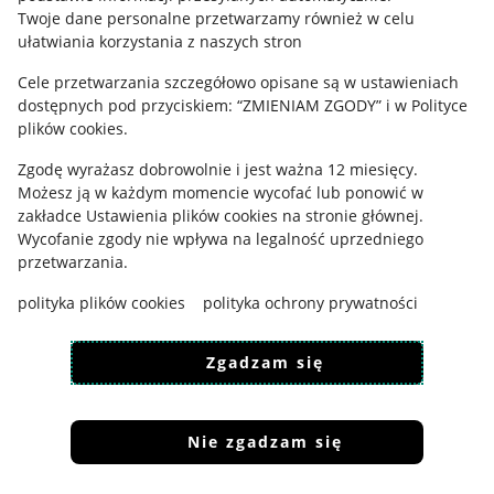
Polityka plików "cookies"
Twoje dane personalne przetwarzamy również w celu
ułatwiania korzystania z naszych stron
Ustawienia plików "cookies"
Cele przetwarzania szczegółowo opisane są w ustawieniach
Udostępnianie lokalizacji
dostępnych pod przyciskiem: “ZMIENIAM ZGODY” i w Polityce
Informacje dla Aktu o Usługach Cyfrowych
plików cookies.
Zgodę wyrażasz dobrowolnie i jest ważna 12 miesięcy.
Pobierz aplikację
Możesz ją w każdym momencie wycofać lub ponowić w
zakładce
Ustawienia plików cookies
na stronie głównej.
Wycofanie zgody nie wpływa na legalność uprzedniego
przetwarzania.
polityka plików cookies
polityka ochrony prywatności
Zgadzam się
Nie zgadzam się
Korzystanie z serwisu oznacza akceptację
regulaminu
.