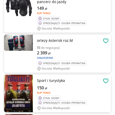
pancerz do jazdy
149
zł
KUP TERAZ
STAN: NOWY
SPRZEDAJĄCY: OSOBA PRYWATNA
Gorzów Wielkopolski
ortezy Asterisk roz.M
OBSE
do negocjacji
2 399
zł
OGŁOSZENIE
SPRZEDAJĄCY: OSOBA PRYWATNA
Gorzów Wielkopolski
Sport i turystyka
OBSE
150
zł
KUP TERAZ
STAN: NOWY
SPRZEDAJĄCY: OSOBA PRYWATNA
Gorzów Wielkopolski