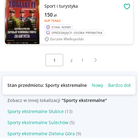
Sport i turystyka
OBSE
150
zł
KUP TERAZ
STAN: NOWY
SPRZEDAJĄCY: OSOBA PRYWATNA
Gorzów Wielkopolski
Wybierz stronę:
Następna strona
z
1
Stan przedmiotu: Sporty ekstremalne
Nowy
Bardzo dobry
Zobacz w innej lokalizacji
"Sporty ekstremalne"
Sporty ekstremalne Słubice
(13)
Sporty ekstremalne Sulechów
(5)
Sporty ekstremalne Zielona Góra
(9)