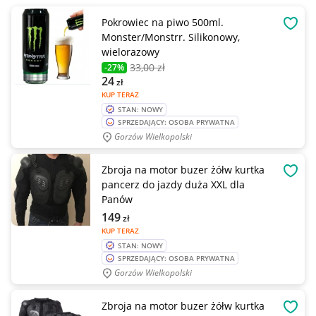
Pokrowiec na piwo 500ml.
OBSE
Monster/Monstrr. Silikonowy,
wielorazowy
33
,00 zł
-27%
24
zł
KUP TERAZ
STAN: NOWY
SPRZEDAJĄCY: OSOBA PRYWATNA
Gorzów Wielkopolski
Zbroja na motor buzer żółw kurtka
OBSE
pancerz do jazdy duża XXL dla
Panów
149
zł
KUP TERAZ
STAN: NOWY
SPRZEDAJĄCY: OSOBA PRYWATNA
Gorzów Wielkopolski
Zbroja na motor buzer żółw kurtka
OBSE