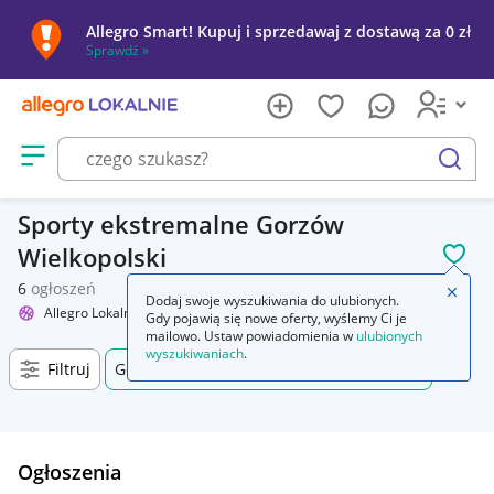
Allegro Smart! Kupuj i sprzedawaj z dostawą za 0 zł
Sprawdź »
Otwórz menu z kategoriami
szukaj
Sporty ekstremalne Gorzów
Wielkopolski
POL
6
ogłoszeń
Zamkn
Dodaj swoje wyszukiwania do ulubionych.
Allegro Lokalnie
Sport i turystyka
Sporty ekstremalne
Gdy pojawią się nowe oferty, wyślemy Ci je
mailowo. Ustaw powiadomienia w
ulubionych
wyszukiwaniach
.
Filtruj
Gorzów Wielkopolski, Lubuskie, +0 km
Ogłoszenia