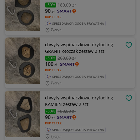
180
,00 zł
-50%
90
zł
KUP TERAZ
SPRZEDAJĄCY: OSOBA PRYWATNA
Tyczyn
chwyty wspinaczkowe drytooling
OBSE
GRANIT otoczak zestaw 2 szt
200
,00 zł
-50%
100
zł
KUP TERAZ
SPRZEDAJĄCY: OSOBA PRYWATNA
Tyczyn
chwyty wspinaczkowe drytooling
OBSE
KAMIEŃ zestaw 2 szt
180
,00 zł
-50%
90
zł
KUP TERAZ
SPRZEDAJĄCY: OSOBA PRYWATNA
Tyczyn