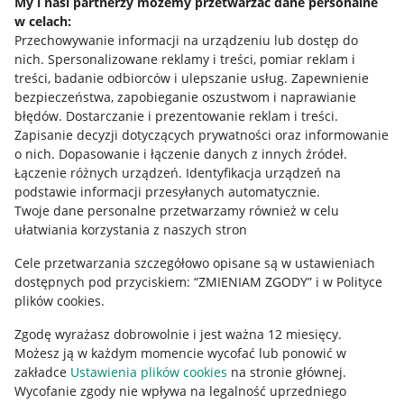
My i nasi partnerzy możemy przetwarzać dane personalne
w celach:
Allegro Gadane dla sprzedających
Przechowywanie informacji na urządzeniu lub dostęp do
Allegro Gadane dla kupujących
nich
.
Spersonalizowane reklamy i treści, pomiar reklam i
treści, badanie odbiorców i ulepszanie usług
.
Zapewnienie
Mapa miejscowości
bezpieczeństwa, zapobieganie oszustwom i naprawianie
błędów
.
Dostarczanie i prezentowanie reklam i treści
.
Informacje prawne
Zapisanie decyzji dotyczących prywatności oraz informowanie
o nich
.
Dopasowanie i łączenie danych z innych źródeł
.
Regulamin
Łączenie różnych urządzeń
.
Identyfikacja urządzeń na
podstawie informacji przesyłanych automatycznie
.
Polityka plików "cookies"
Twoje dane personalne przetwarzamy również w celu
ułatwiania korzystania z naszych stron
Ustawienia plików "cookies"
Cele przetwarzania szczegółowo opisane są w ustawieniach
Udostępnianie lokalizacji
dostępnych pod przyciskiem: “ZMIENIAM ZGODY” i w Polityce
Informacje dla Aktu o Usługach Cyfrowych
plików cookies.
Zgodę wyrażasz dobrowolnie i jest ważna 12 miesięcy.
Pobierz aplikację
Możesz ją w każdym momencie wycofać lub ponowić w
zakładce
Ustawienia plików cookies
na stronie głównej.
Wycofanie zgody nie wpływa na legalność uprzedniego