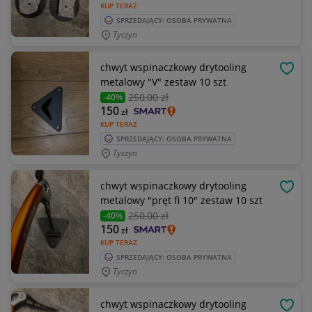
KUP TERAZ
SPRZEDAJĄCY: OSOBA PRYWATNA
Tyczyn
chwyt wspinaczkowy drytooling
OBSE
metalowy "V" zestaw 10 szt
250
,00 zł
-40%
150
zł
KUP TERAZ
SPRZEDAJĄCY: OSOBA PRYWATNA
Tyczyn
chwyt wspinaczkowy drytooling
OBSE
metalowy "pręt fi 10" zestaw 10 szt
250
,00 zł
-40%
150
zł
KUP TERAZ
SPRZEDAJĄCY: OSOBA PRYWATNA
Tyczyn
chwyt wspinaczkowy drytooling
OBSE