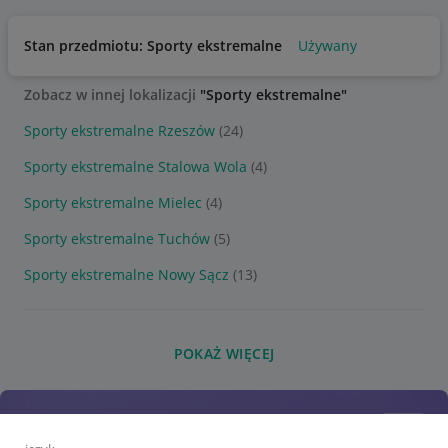
Stan przedmiotu: Sporty ekstremalne
Używany
Zobacz w innej lokalizacji
"Sporty ekstremalne"
Sporty ekstremalne Rzeszów
(24)
Sporty ekstremalne Stalowa Wola
(4)
Sporty ekstremalne Mielec
(4)
Sporty ekstremalne Tuchów
(5)
Sporty ekstremalne Nowy Sącz
(13)
POKAŻ WIĘCEJ