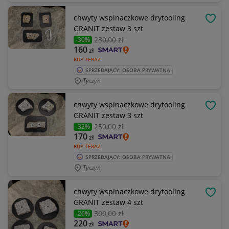
chwyty wspinaczkowe drytooling
OBSE
GRANIT zestaw 3 szt
230
,00 zł
-30%
160
zł
KUP TERAZ
SPRZEDAJĄCY: OSOBA PRYWATNA
Tyczyn
chwyty wspinaczkowe drytooling
OBSE
GRANIT zestaw 3 szt
250
,00 zł
-32%
170
zł
KUP TERAZ
SPRZEDAJĄCY: OSOBA PRYWATNA
Tyczyn
chwyty wspinaczkowe drytooling
OBSE
GRANIT zestaw 4 szt
300
,00 zł
-26%
220
zł