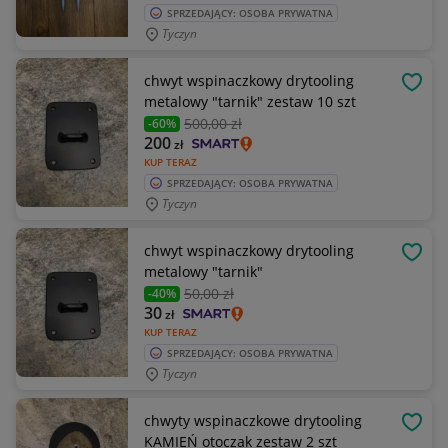
SPRZEDAJĄCY: OSOBA PRYWATNA
Tyczyn
chwyt wspinaczkowy drytooling
OBSE
metalowy "tarnik" zestaw 10 szt
500
,00 zł
-60%
200
zł
KUP TERAZ
SPRZEDAJĄCY: OSOBA PRYWATNA
Tyczyn
chwyt wspinaczkowy drytooling
OBSE
metalowy "tarnik"
50
,00 zł
-40%
30
zł
KUP TERAZ
SPRZEDAJĄCY: OSOBA PRYWATNA
Tyczyn
chwyty wspinaczkowe drytooling
OBSE
KAMIEŃ otoczak zestaw 2 szt