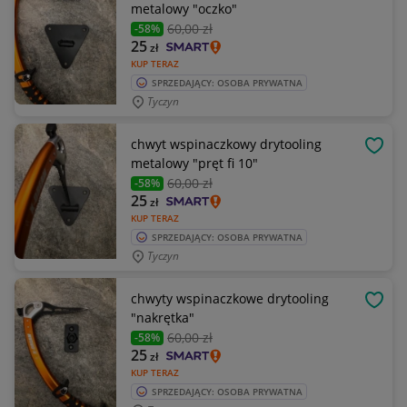
metalowy "oczko"
60
,00 zł
-58%
25
zł
KUP TERAZ
SPRZEDAJĄCY: OSOBA PRYWATNA
Tyczyn
chwyt wspinaczkowy drytooling
OBSE
metalowy "pręt fi 10"
60
,00 zł
-58%
25
zł
KUP TERAZ
SPRZEDAJĄCY: OSOBA PRYWATNA
Tyczyn
chwyty wspinaczkowe drytooling
OBSE
"nakrętka"
60
,00 zł
-58%
25
zł
KUP TERAZ
SPRZEDAJĄCY: OSOBA PRYWATNA