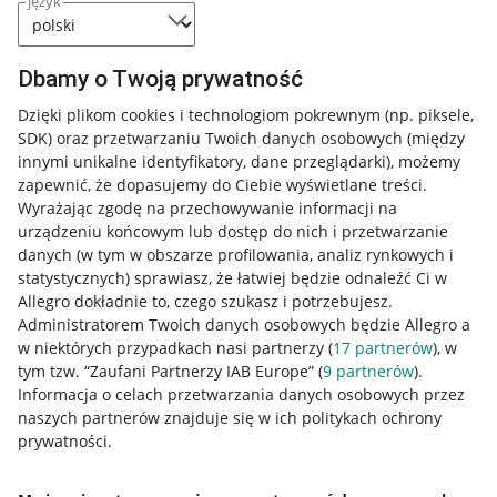
język
Dbamy o Twoją prywatność
Dzięki plikom cookies i technologiom pokrewnym
(np. piksele,
SDK)
oraz przetwarzaniu Twoich danych osobowych
(między
innymi unikalne identyfikatory, dane przeglądarki)
, możemy
zapewnić, że dopasujemy do Ciebie wyświetlane treści.
Wyrażając zgodę na przechowywanie informacji na
urządzeniu końcowym lub dostęp do nich i przetwarzanie
danych (w tym w obszarze profilowania, analiz rynkowych i
statystycznych) sprawiasz, że łatwiej będzie odnaleźć Ci w
Allegro dokładnie to, czego szukasz i potrzebujesz.
Administratorem Twoich danych osobowych będzie Allegro a
w niektórych przypadkach nasi partnerzy (
17
partnerów
), w
tym tzw. “Zaufani Partnerzy IAB Europe” (
9
partnerów
).
Przydatne informacje
Informacja o celach przetwarzania danych osobowych przez
naszych partnerów znajduje się w ich politykach ochrony
prywatności.
Jak to działa
Napisz do nas