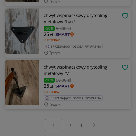
Tyczyn
chwyt wspinaczkowy drytooling
OBSE
metalowy "hak"
50
,00 zł
-50%
25
zł
KUP TERAZ
SPRZEDAJĄCY: OSOBA PRYWATNA
Tyczyn
chwyt wspinaczkowy drytooling
OBSE
metalowy "V"
50
,00 zł
-50%
25
zł
KUP TERAZ
SPRZEDAJĄCY: OSOBA PRYWATNA
Tyczyn
Wybierz stronę:
Następna strona
z
1