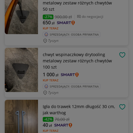
metalowy zestaw różnych chwytów
50 szt
900
,00 zł
do negocjacji
-27%
650
zł
KUP TERAZ
SPRZEDAJĄCY: OSOBA PRYWATNA
Tyczyn
chwyt wspinaczkowy drytooling
OBSE
metalowy zestaw różnych chwytów
100 szt
1 000
zł
KUP TERAZ
SPRZEDAJĄCY: OSOBA PRYWATNA
Tyczyn
Igła do trawek 12mm długość 30 cm,
OBSE
jak warthog
70
,00 zł
-42%
40
zł
KUP TERAZ