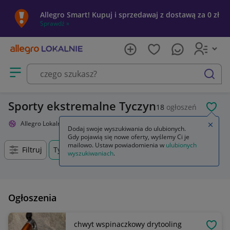
Allegro Smart! Kupuj i sprzedawaj z dostawą za 0 zł
Sprawdź »
Otwórz menu z kategoriami
szukaj
Sporty ekstremalne Tyczyn
18
ogłoszeń
POL
Allegro Lokalnie
Sport i turystyka
Sporty ekstremalne
Zamkn
Dodaj swoje wyszukiwania do ulubionych.
Gdy pojawią się nowe oferty, wyślemy Ci je
mailowo. Ustaw powiadomienia w
ulubionych
Filtruj
Tyczyn, Podkarpackie, +0 km
wyszukiwaniach
.
Ogłoszenia
chwyt wspinaczkowy drytooling
OBSE