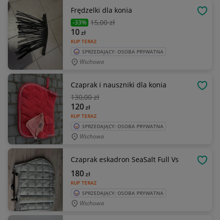
Frędzelki dla konia
OBSE
15
,00 zł
-33%
10
zł
KUP TERAZ
SPRZEDAJĄCY: OSOBA PRYWATNA
Wschowa
Czaprak i nauszniki dla konia
OBSE
130
,00 zł
120
zł
KUP TERAZ
SPRZEDAJĄCY: OSOBA PRYWATNA
Wschowa
Czaprak eskadron SeaSalt Full Vs
OBSE
180
zł
KUP TERAZ
SPRZEDAJĄCY: OSOBA PRYWATNA
Wschowa