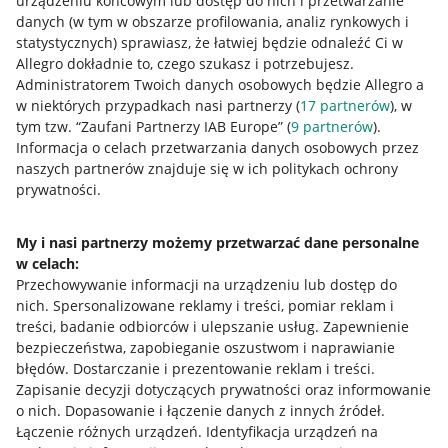
urządzeniu końcowym lub dostęp do nich i przetwarzanie
danych (w tym w obszarze profilowania, analiz rynkowych i
statystycznych) sprawiasz, że łatwiej będzie odnaleźć Ci w
Allegro dokładnie to, czego szukasz i potrzebujesz.
Administratorem Twoich danych osobowych będzie Allegro a
w niektórych przypadkach nasi partnerzy (
17
partnerów
), w
tym tzw. “Zaufani Partnerzy IAB Europe” (
9
partnerów
).
Przydatne informacje
Informacja o celach przetwarzania danych osobowych przez
naszych partnerów znajduje się w ich politykach ochrony
prywatności.
Jak to działa
Napisz do nas
My i nasi partnerzy możemy przetwarzać dane personalne
w celach:
Allegro Gadane dla sprzedających
Przechowywanie informacji na urządzeniu lub dostęp do
Allegro Gadane dla kupujących
nich
.
Spersonalizowane reklamy i treści, pomiar reklam i
treści, badanie odbiorców i ulepszanie usług
.
Zapewnienie
Mapa miejscowości
bezpieczeństwa, zapobieganie oszustwom i naprawianie
błędów
.
Dostarczanie i prezentowanie reklam i treści
.
Informacje prawne
Zapisanie decyzji dotyczących prywatności oraz informowanie
o nich
.
Dopasowanie i łączenie danych z innych źródeł
.
Regulamin
Łączenie różnych urządzeń
.
Identyfikacja urządzeń na