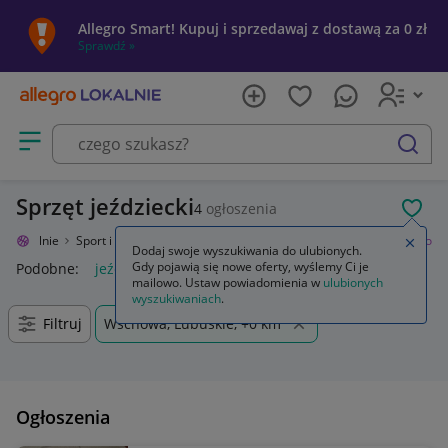
Allegro Smart! Kupuj i sprzedawaj z dostawą za 0 zł
Sprawdź »
Otwórz menu z kategoriami
szukaj
Sprzęt jeździecki
4
ogłoszenia
POL
ro Lokalnie
Sport i turystyka
Sporty towarzyskie i rekreacja
Jeździectwo
Zamkn
Dodaj swoje wyszukiwania do ulubionych.
Gdy pojawią się nowe oferty, wyślemy Ci je
Podobne:
jeździectwo
mailowo. Ustaw powiadomienia w
ulubionych
wyszukiwaniach
.
Filtruj
Wschowa, Lubuskie, +0 km
Ogłoszenia