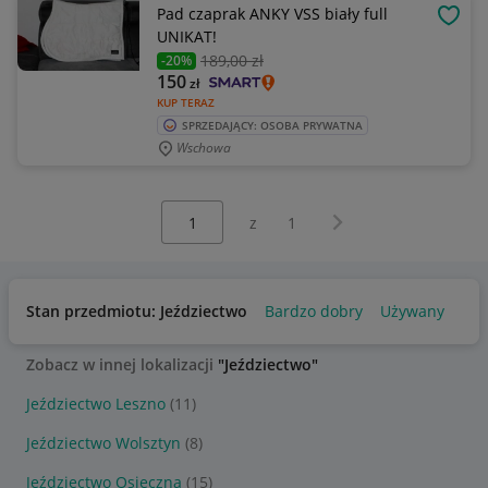
Pad czaprak ANKY VSS biały full
OBSE
UNIKAT!
189
,00 zł
-20%
150
zł
KUP TERAZ
SPRZEDAJĄCY: OSOBA PRYWATNA
Wschowa
Wybierz stronę:
Następna strona
z
1
Stan przedmiotu: Jeździectwo
Bardzo dobry
Używany
Zobacz w innej lokalizacji
"Jeździectwo"
Jeździectwo Leszno
(11)
Jeździectwo Wolsztyn
(8)
Jeździectwo Osieczna
(15)