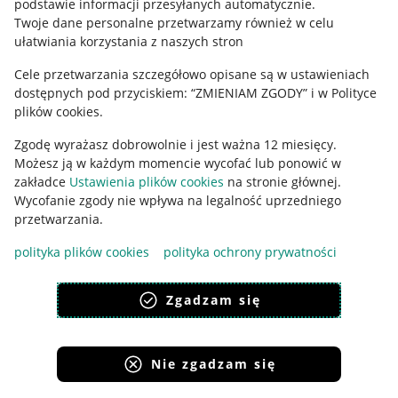
podstawie informacji przesyłanych automatycznie
.
Polityka plików "cookies"
Twoje dane personalne przetwarzamy również w celu
ułatwiania korzystania z naszych stron
Ustawienia plików "cookies"
Cele przetwarzania szczegółowo opisane są w ustawieniach
Udostępnianie lokalizacji
dostępnych pod przyciskiem: “ZMIENIAM ZGODY” i w Polityce
Informacje dla Aktu o Usługach Cyfrowych
plików cookies.
Zgodę wyrażasz dobrowolnie i jest ważna 12 miesięcy.
Pobierz aplikację
Możesz ją w każdym momencie wycofać lub ponowić w
zakładce
Ustawienia plików cookies
na stronie głównej.
Wycofanie zgody nie wpływa na legalność uprzedniego
przetwarzania.
polityka plików cookies
polityka ochrony prywatności
Zgadzam się
Nie zgadzam się
Korzystanie z serwisu oznacza akceptację
regulaminu
.