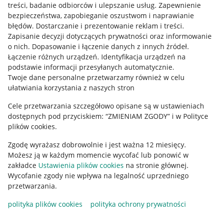
treści, badanie odbiorców i ulepszanie usług
.
Zapewnienie
Mapa miejscowości
bezpieczeństwa, zapobieganie oszustwom i naprawianie
błędów
.
Dostarczanie i prezentowanie reklam i treści
.
Informacje prawne
Zapisanie decyzji dotyczących prywatności oraz informowanie
o nich
.
Dopasowanie i łączenie danych z innych źródeł
.
Regulamin
Łączenie różnych urządzeń
.
Identyfikacja urządzeń na
podstawie informacji przesyłanych automatycznie
.
Polityka plików "cookies"
Twoje dane personalne przetwarzamy również w celu
ułatwiania korzystania z naszych stron
Ustawienia plików "cookies"
Cele przetwarzania szczegółowo opisane są w ustawieniach
Udostępnianie lokalizacji
dostępnych pod przyciskiem: “ZMIENIAM ZGODY” i w Polityce
Informacje dla Aktu o Usługach Cyfrowych
plików cookies.
Zgodę wyrażasz dobrowolnie i jest ważna 12 miesięcy.
Pobierz aplikację
Możesz ją w każdym momencie wycofać lub ponowić w
zakładce
Ustawienia plików cookies
na stronie głównej.
Wycofanie zgody nie wpływa na legalność uprzedniego
przetwarzania.
polityka plików cookies
polityka ochrony prywatności