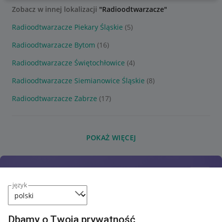
Zobacz w innej lokalizacji
"Radioodtwarzacze"
Radioodtwarzacze Piekary Śląskie
(5)
Radioodtwarzacze Bytom
(16)
Radioodtwarzacze Świętochłowice
(4)
Radioodtwarzacze Siemianowice Śląskie
(8)
Radioodtwarzacze Zabrze
(17)
POKAŻ WIĘCEJ
język
Dbamy o Twoją prywatność