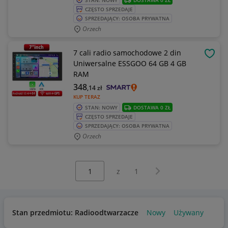
STAN: NOWY
DOSTAWA 0 ZŁ
CZĘSTO SPRZEDAJE
SPRZEDAJĄCY: OSOBA PRYWATNA
Orzech
7 cali radio samochodowe 2 din
OBSE
Uniwersalne ESSGOO 64 GB 4 GB
RAM
348
,14
zł
KUP TERAZ
STAN: NOWY
DOSTAWA 0 ZŁ
CZĘSTO SPRZEDAJE
SPRZEDAJĄCY: OSOBA PRYWATNA
Orzech
Wybierz stronę:
Następna strona
z
1
Stan przedmiotu: Radioodtwarzacze
Nowy
Używany