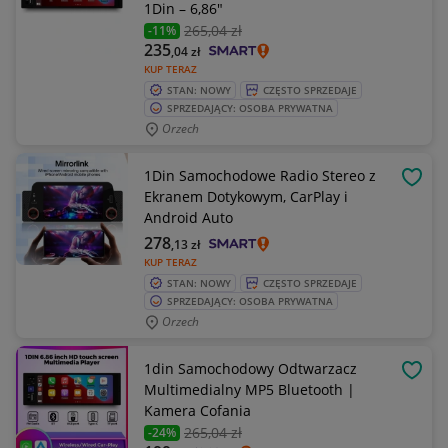
1Din – 6,86"
265
,04 zł
-11%
235
,04
zł
KUP TERAZ
STAN: NOWY
CZĘSTO SPRZEDAJE
SPRZEDAJĄCY: OSOBA PRYWATNA
Orzech
1Din Samochodowe Radio Stereo z
OBSE
Ekranem Dotykowym, CarPlay i
Android Auto
278
,13
zł
KUP TERAZ
STAN: NOWY
CZĘSTO SPRZEDAJE
SPRZEDAJĄCY: OSOBA PRYWATNA
Orzech
1din Samochodowy Odtwarzacz
OBSE
Multimedialny MP5 Bluetooth |
Kamera Cofania
265
,04 zł
-24%