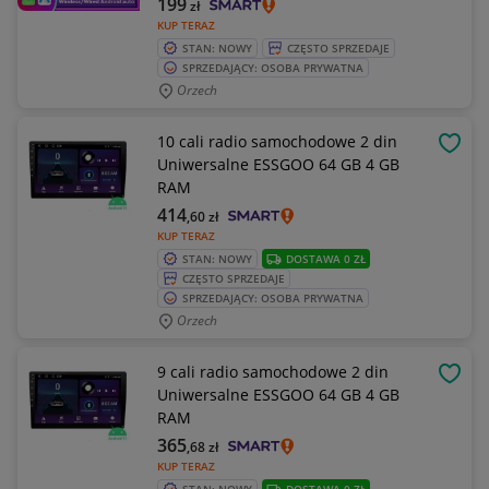
199
zł
KUP TERAZ
STAN: NOWY
CZĘSTO SPRZEDAJE
SPRZEDAJĄCY: OSOBA PRYWATNA
Orzech
10 cali radio samochodowe 2 din
OBSE
Uniwersalne ESSGOO 64 GB 4 GB
RAM
414
,60
zł
KUP TERAZ
STAN: NOWY
DOSTAWA 0 ZŁ
CZĘSTO SPRZEDAJE
SPRZEDAJĄCY: OSOBA PRYWATNA
Orzech
9 cali radio samochodowe 2 din
OBSE
Uniwersalne ESSGOO 64 GB 4 GB
RAM
365
,68
zł
KUP TERAZ