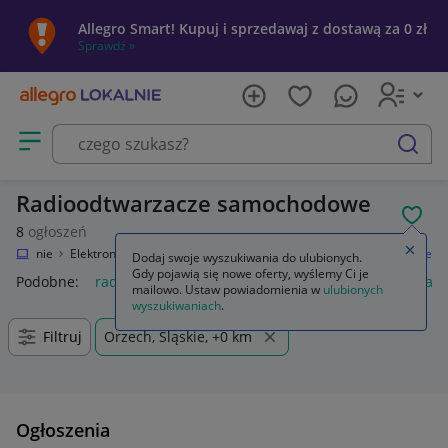
Allegro Smart! Kupuj i sprzedawaj z dostawą za 0 zł
Sprawdź »
Otwórz menu z kategoriami
szukaj
Radioodtwarzacze samochodowe
POL
8
ogłoszeń
Zamkn
o Lokalnie
Elektronika
RTV i AGD
Sprzęt car audio
Radioodtwarzacze
Dodaj swoje wyszukiwania do ulubionych.
Gdy pojawią się nowe oferty, wyślemy Ci je
Podobne:
radioodtwarzacze
radioodtwarzacz
radioodtwarz
mailowo. Ustaw powiadomienia w
ulubionych
wyszukiwaniach
.
Filtruj
Orzech, Śląskie, +0 km
Ogłoszenia