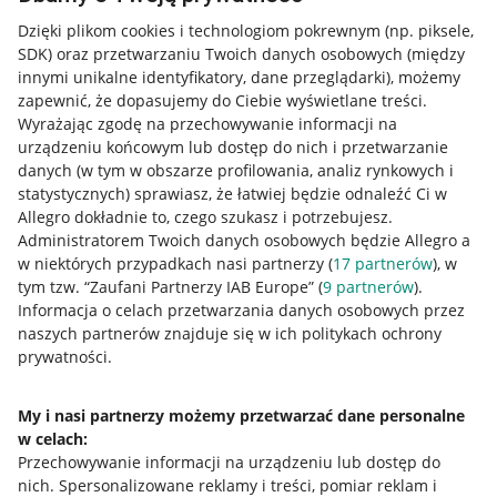
Dzięki plikom cookies i technologiom pokrewnym
(np. piksele,
SDK)
oraz przetwarzaniu Twoich danych osobowych
(między
innymi unikalne identyfikatory, dane przeglądarki)
, możemy
zapewnić, że dopasujemy do Ciebie wyświetlane treści.
Wyrażając zgodę na przechowywanie informacji na
urządzeniu końcowym lub dostęp do nich i przetwarzanie
danych (w tym w obszarze profilowania, analiz rynkowych i
statystycznych) sprawiasz, że łatwiej będzie odnaleźć Ci w
Allegro dokładnie to, czego szukasz i potrzebujesz.
Administratorem Twoich danych osobowych będzie Allegro a
w niektórych przypadkach nasi partnerzy (
17
partnerów
), w
tym tzw. “Zaufani Partnerzy IAB Europe” (
9
partnerów
).
Przydatne informacje
Informacja o celach przetwarzania danych osobowych przez
naszych partnerów znajduje się w ich politykach ochrony
prywatności.
Jak to działa
Napisz do nas
My i nasi partnerzy możemy przetwarzać dane personalne
w celach:
Allegro Gadane dla sprzedających
Przechowywanie informacji na urządzeniu lub dostęp do
Allegro Gadane dla kupujących
nich
.
Spersonalizowane reklamy i treści, pomiar reklam i