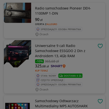
Radio samochodowe Pioneer DEH-
1100MP 1-DIN
90
zł
OFERTA Z
ALLEGRO
SPRZEDAJĄCY: OSOBA PRYWATNA
Orzech
Uniwersalne 9 cali Radio
OBSE
Samochodowe ESSGOO 2 Din z
Androidem 13, 4Gb RAM
365
,68 zł
-10%
325
,68
zł
KUP TERAZ
STAN: NOWY
DOSTAWA 0 ZŁ
CZĘSTO SPRZEDAJE
SPRZEDAJĄCY: OSOBA PRYWATNA
Orzech
Samochodowy Odtwarzacz
OBSE
Multimedialny MP5 AUTOSHARK