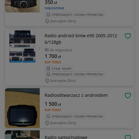
350
zł
OGŁOSZENIE
SPRZEDAJĄCY: OSOBA PRYWATNA
Jastrzębie-Zdrój
Radio android bmw e90 2005-2012
OBSE
6/128gb
do negocjacji
1 700
zł
KUP TERAZ
STAN: NOWY
SPRZEDAJĄCY: OSOBA PRYWATNA
Jastrzębie Zdrój
Radioodtwarzacz z androidem
OBSE
1 500
zł
KUP TERAZ
SPRZEDAJĄCY: OSOBA PRYWATNA
Jastrzębie-Zdrój
Radio samochodowe