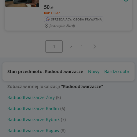
OBSE
50
zł
KUP TERAZ
SPRZEDAJĄCY: OSOBA PRYWATNA
Jastrzębie-Zdrój
Wybierz stronę:
Następna strona
z
1
Stan przedmiotu: Radioodtwarzacze
Nowy
Bardzo dobry
Zobacz w innej lokalizacji
"Radioodtwarzacze"
Radioodtwarzacze Żory
(5)
Radioodtwarzacze Radlin
(6)
Radioodtwarzacze Rybnik
(7)
Radioodtwarzacze Rogów
(8)