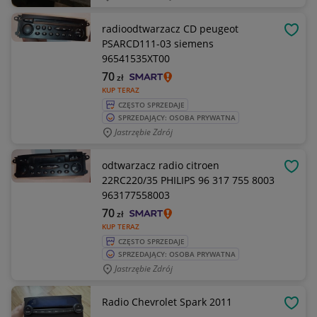
radioodtwarzacz CD peugeot
OBSE
PSARCD111-03 siemens
96541535XT00
70
zł
KUP TERAZ
CZĘSTO SPRZEDAJE
SPRZEDAJĄCY: OSOBA PRYWATNA
Jastrzębie Zdrój
odtwarzacz radio citroen
OBSE
22RC220/35 PHILIPS 96 317 755 8003
963177558003
70
zł
KUP TERAZ
CZĘSTO SPRZEDAJE
SPRZEDAJĄCY: OSOBA PRYWATNA
Jastrzębie Zdrój
Radio Chevrolet Spark 2011
OBSE