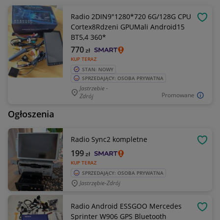
Radio 2DIN9"1280*720 6G/128G CPU
OBSE
Cortex8Rdzeni GPUMali Android15
BT5,4 360*
770
zł
KUP TERAZ
STAN: NOWY
SPRZEDAJĄCY: OSOBA PRYWATNA
Jastrzebie -
Promowane
Zdrój
Ogłoszenia
Radio Sync2 kompletne
OBSE
199
zł
KUP TERAZ
SPRZEDAJĄCY: OSOBA PRYWATNA
Jastrzębie-Zdrój
Radio Android ESSGOO Mercedes
OBSE
Sprinter W906 GPS Bluetooth