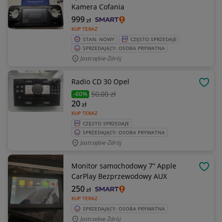
Kamera Cofania
999
zł
KUP TERAZ
STAN: NOWY
CZĘSTO SPRZEDAJE
SPRZEDAJĄCY: OSOBA PRYWATNA
Jastrzębie-Zdrój
Radio CD 30 Opel
OBSE
50
,00 zł
-60%
20
zł
KUP TERAZ
CZĘSTO SPRZEDAJE
SPRZEDAJĄCY: OSOBA PRYWATNA
Jastrzębie-Zdrój
Monitor samochodowy 7” Apple
OBSE
CarPlay Bezprzewodowy AUX
250
zł
KUP TERAZ
SPRZEDAJĄCY: OSOBA PRYWATNA
Jastrzebie Zdrój