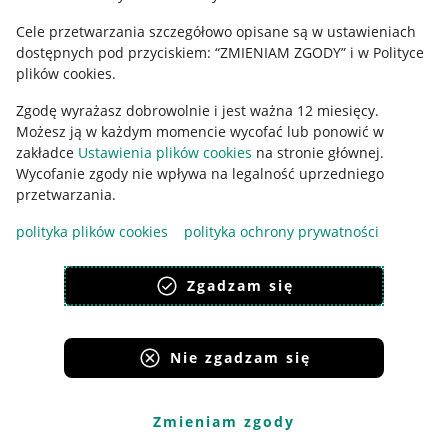
Cele przetwarzania szczegółowo opisane są w ustawieniach
Udostępnianie lokalizacji
dostępnych pod przyciskiem: “ZMIENIAM ZGODY” i w Polityce
Informacje dla Aktu o Usługach Cyfrowych
plików cookies.
Zgodę wyrażasz dobrowolnie i jest ważna 12 miesięcy.
Pobierz aplikację
Możesz ją w każdym momencie wycofać lub ponowić w
zakładce
Ustawienia plików cookies
na stronie głównej.
Wycofanie zgody nie wpływa na legalność uprzedniego
przetwarzania.
polityka plików cookies
polityka ochrony prywatności
Zgadzam się
Nie zgadzam się
Korzystanie z serwisu oznacza akceptację
regulaminu
.
Zmieniam zgody