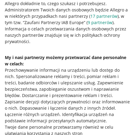
Allegro dokładnie to, czego szukasz i potrzebujesz.
Administratorem Twoich danych osobowych będzie Allegro a
w niektórych przypadkach nasi partnerzy (
17
partnerów
), w
tym tzw. “Zaufani Partnerzy IAB Europe” (
9
partnerów
).
Przydatne informacje
Informacja o celach przetwarzania danych osobowych przez
naszych partnerów znajduje się w ich politykach ochrony
prywatności.
Jak to działa
Napisz do nas
My i nasi partnerzy możemy przetwarzać dane personalne
w celach:
Allegro Gadane dla sprzedających
Przechowywanie informacji na urządzeniu lub dostęp do
Allegro Gadane dla kupujących
nich
.
Spersonalizowane reklamy i treści, pomiar reklam i
treści, badanie odbiorców i ulepszanie usług
.
Zapewnienie
Mapa miejscowości
bezpieczeństwa, zapobieganie oszustwom i naprawianie
błędów
.
Dostarczanie i prezentowanie reklam i treści
.
Informacje prawne
Zapisanie decyzji dotyczących prywatności oraz informowanie
o nich
.
Dopasowanie i łączenie danych z innych źródeł
.
Regulamin
Łączenie różnych urządzeń
.
Identyfikacja urządzeń na
podstawie informacji przesyłanych automatycznie
.
Polityka plików "cookies"
Twoje dane personalne przetwarzamy również w celu
ułatwiania korzystania z naszych stron
Ustawienia plików "cookies"