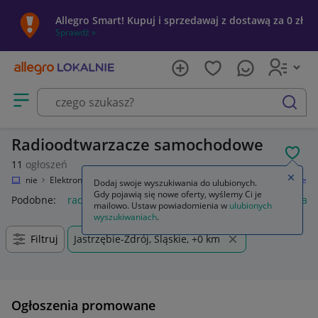
Allegro Smart! Kupuj i sprzedawaj z dostawą za 0 zł
Sprawdź »
Otwórz menu z kategoriami
szukaj
Radioodtwarzacze samochodowe
POL
11
ogłoszeń
Zamkn
o Lokalnie
Elektronika
RTV i AGD
Sprzęt car audio
Radioodtwarzacze
Dodaj swoje wyszukiwania do ulubionych.
Gdy pojawią się nowe oferty, wyślemy Ci je
Podobne:
radioodtwarzacze
radioodtwarzacz
radioodtwarz
mailowo. Ustaw powiadomienia w
ulubionych
wyszukiwaniach
.
Filtruj
Jastrzębie-Zdrój, Śląskie, +0 km
Ogłoszenia promowane