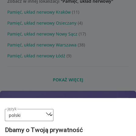
Zobacz w innej lokalizacji
"Pamięć, układ nerwowy"
Pamięć, układ nerwowy Kraków
(11)
Pamięć, układ nerwowy Osieczany
(4)
Pamięć, układ nerwowy Nowy Sącz
(17)
Pamięć, układ nerwowy Warszawa
(38)
Pamięć, układ nerwowy Łódź
(9)
POKAŻ WIĘCEJ
język
Dbamy o Twoją prywatność