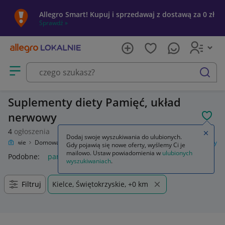
Allegro Smart! Kupuj i sprzedawaj z dostawą za 0 zł
Sprawdź »
Otwórz menu z kategoriami
szukaj
Suplementy diety Pamięć, układ
nerwowy
POL
4
ogłoszenia
Zamkn
Dodaj swoje wyszukiwania do ulubionych.
Zdrowie
Domowa apteczka
Suplementy diety
Pamięć, układ nerwowy
Gdy pojawią się nowe oferty, wyślemy Ci je
mailowo. Ustaw powiadomienia w
ulubionych
Podobne:
pamięć układ nerwowy
wyszukiwaniach
.
Filtruj
Kielce, Świętokrzyskie, +0 km