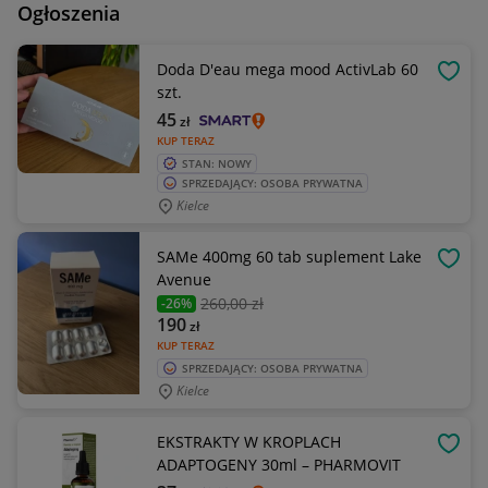
Ogłoszenia
Doda D'eau mega mood ActivLab 60
OBSE
szt.
45
zł
KUP TERAZ
STAN: NOWY
SPRZEDAJĄCY: OSOBA PRYWATNA
Kielce
SAMe 400mg 60 tab suplement Lake
OBSE
Avenue
260
,00 zł
-26%
190
zł
KUP TERAZ
SPRZEDAJĄCY: OSOBA PRYWATNA
Kielce
EKSTRAKTY W KROPLACH
OBSE
ADAPTOGENY 30ml – PHARMOVIT