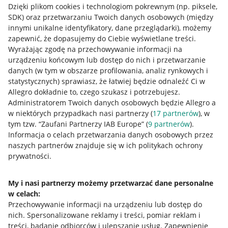
Dzięki plikom cookies i technologiom pokrewnym
(np. piksele,
SDK)
oraz przetwarzaniu Twoich danych osobowych
(między
innymi unikalne identyfikatory, dane przeglądarki)
, możemy
zapewnić, że dopasujemy do Ciebie wyświetlane treści.
Wyrażając zgodę na przechowywanie informacji na
urządzeniu końcowym lub dostęp do nich i przetwarzanie
danych (w tym w obszarze profilowania, analiz rynkowych i
statystycznych) sprawiasz, że łatwiej będzie odnaleźć Ci w
Allegro dokładnie to, czego szukasz i potrzebujesz.
Administratorem Twoich danych osobowych będzie Allegro a
w niektórych przypadkach nasi partnerzy (
17
partnerów
), w
tym tzw. “Zaufani Partnerzy IAB Europe” (
9
partnerów
).
Przydatne informacje
Informacja o celach przetwarzania danych osobowych przez
naszych partnerów znajduje się w ich politykach ochrony
prywatności.
Jak to działa
Napisz do nas
My i nasi partnerzy możemy przetwarzać dane personalne
w celach:
Allegro Gadane dla sprzedających
Przechowywanie informacji na urządzeniu lub dostęp do
Allegro Gadane dla kupujących
nich
.
Spersonalizowane reklamy i treści, pomiar reklam i
treści, badanie odbiorców i ulepszanie usług
.
Zapewnienie