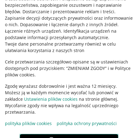
Mapa miejscowości
bezpieczeństwa, zapobieganie oszustwom i naprawianie
błędów
.
Dostarczanie i prezentowanie reklam i treści
.
Informacje prawne
Zapisanie decyzji dotyczących prywatności oraz informowanie
o nich
.
Dopasowanie i łączenie danych z innych źródeł
.
Regulamin
Łączenie różnych urządzeń
.
Identyfikacja urządzeń na
podstawie informacji przesyłanych automatycznie
.
Polityka plików "cookies"
Twoje dane personalne przetwarzamy również w celu
ułatwiania korzystania z naszych stron
Ustawienia plików "cookies"
Cele przetwarzania szczegółowo opisane są w ustawieniach
Udostępnianie lokalizacji
dostępnych pod przyciskiem: “ZMIENIAM ZGODY” i w Polityce
Informacje dla Aktu o Usługach Cyfrowych
plików cookies.
Zgodę wyrażasz dobrowolnie i jest ważna 12 miesięcy.
Pobierz aplikację
Możesz ją w każdym momencie wycofać lub ponowić w
zakładce
Ustawienia plików cookies
na stronie głównej.
Wycofanie zgody nie wpływa na legalność uprzedniego
przetwarzania.
polityka plików cookies
polityka ochrony prywatności