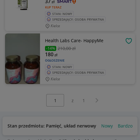
37
zł
KUP TERAZ
STAN: NOWY
SPRZEDAJĄCY: OSOBA PRYWATNA
Kielce
Health Labs Care- HappyMe
OBSE
210
,00 zł
-14%
180
zł
OGŁOSZENIE
STAN: NOWY
SPRZEDAJĄCY: OSOBA PRYWATNA
Kielce
Wybierz stronę:
Następna strona
z
1
Stan przedmiotu: Pamięć, układ nerwowy
Nowy
Bardzo do