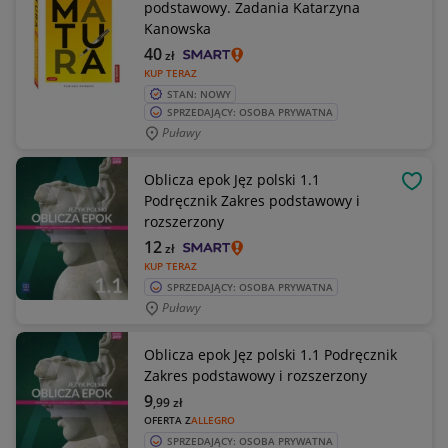
podstawowy. Zadania Katarzyna
Kanowska
40
zł
KUP TERAZ
STAN: NOWY
SPRZEDAJĄCY: OSOBA PRYWATNA
Puławy
Oblicza epok Jęz polski 1.1
OBSE
Podręcznik Zakres podstawowy i
rozszerzony
12
zł
KUP TERAZ
SPRZEDAJĄCY: OSOBA PRYWATNA
Puławy
Oblicza epok Jęz polski 1.1 Podręcznik
Zakres podstawowy i rozszerzony
9
,99
zł
OFERTA Z
ALLEGRO
SPRZEDAJĄCY: OSOBA PRYWATNA