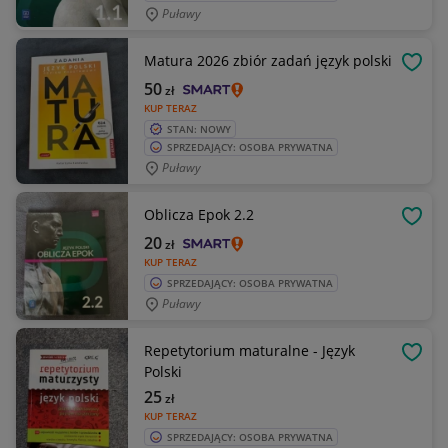
Puławy
Matura 2026 zbiór zadań język polski
OBSE
50
zł
KUP TERAZ
STAN: NOWY
SPRZEDAJĄCY: OSOBA PRYWATNA
Puławy
Oblicza Epok 2.2
OBSE
20
zł
KUP TERAZ
SPRZEDAJĄCY: OSOBA PRYWATNA
Puławy
Repetytorium maturalne - Język
OBSE
Polski
25
zł
KUP TERAZ
SPRZEDAJĄCY: OSOBA PRYWATNA