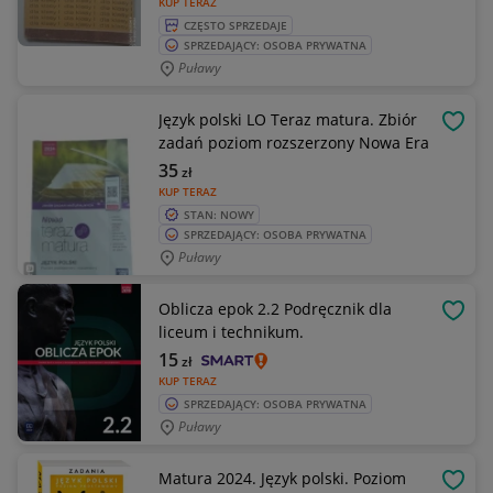
KUP TERAZ
CZĘSTO SPRZEDAJE
SPRZEDAJĄCY: OSOBA PRYWATNA
Puławy
Język polski LO Teraz matura. Zbiór
OBSE
zadań poziom rozszerzony Nowa Era
35
zł
KUP TERAZ
STAN: NOWY
SPRZEDAJĄCY: OSOBA PRYWATNA
Puławy
Oblicza epok 2.2 Podręcznik dla
OBSE
liceum i technikum.
15
zł
KUP TERAZ
SPRZEDAJĄCY: OSOBA PRYWATNA
Puławy
Matura 2024. Język polski. Poziom
OBSE