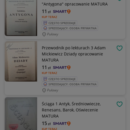
OBSE
"Antygona" opracowanie MATURA
11
zł
KUP TERAZ
CZĘSTO SPRZEDAJE
SPRZEDAJĄCY: OSOBA PRYWATNA
Puławy
Przewodnik po lekturach 3 Adam
OBSE
Mickiewicz Dziady opracowanie
MATURA
11
zł
KUP TERAZ
CZĘSTO SPRZEDAJE
SPRZEDAJĄCY: OSOBA PRYWATNA
Puławy
Ściąga 1 Antyk, Średniowiecze,
OBSE
Renesans, Barok, Oświecenie
MATURA
15
zł
KUP TERAZ