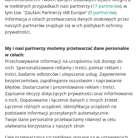
w niektórych przypadkach nasi partnerzy (
17
partnerów
), w
tym tzw. “Zaufani Partnerzy IAB Europe” (
9
partnerów
).
Przydatne informacje
Informacja o celach przetwarzania danych osobowych przez
naszych partnerów znajduje się w ich politykach ochrony
prywatności.
Jak to działa
Napisz do nas
My i nasi partnerzy możemy przetwarzać dane personalne
w celach:
Allegro Gadane dla sprzedających
Przechowywanie informacji na urządzeniu lub dostęp do
Allegro Gadane dla kupujących
nich
.
Spersonalizowane reklamy i treści, pomiar reklam i
treści, badanie odbiorców i ulepszanie usług
.
Zapewnienie
Mapa miejscowości
bezpieczeństwa, zapobieganie oszustwom i naprawianie
błędów
.
Dostarczanie i prezentowanie reklam i treści
.
Informacje prawne
Zapisanie decyzji dotyczących prywatności oraz informowanie
o nich
.
Dopasowanie i łączenie danych z innych źródeł
.
Regulamin
Łączenie różnych urządzeń
.
Identyfikacja urządzeń na
podstawie informacji przesyłanych automatycznie
.
Polityka plików "cookies"
Twoje dane personalne przetwarzamy również w celu
ułatwiania korzystania z naszych stron
Ustawienia plików "cookies"
Cele przetwarzania szczegółowo opisane są w ustawieniach
Udostępnianie lokalizacji