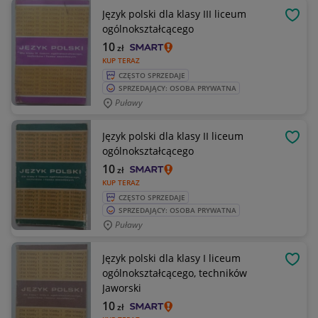
Język polski dla klasy III liceum
OBSE
ogólnokształcącego
10
zł
KUP TERAZ
CZĘSTO SPRZEDAJE
SPRZEDAJĄCY: OSOBA PRYWATNA
Puławy
Język polski dla klasy II liceum
OBSE
ogólnokształcącego
10
zł
KUP TERAZ
CZĘSTO SPRZEDAJE
SPRZEDAJĄCY: OSOBA PRYWATNA
Puławy
Język polski dla klasy I liceum
OBSE
ogólnokształcącego, techników
Jaworski
10
zł