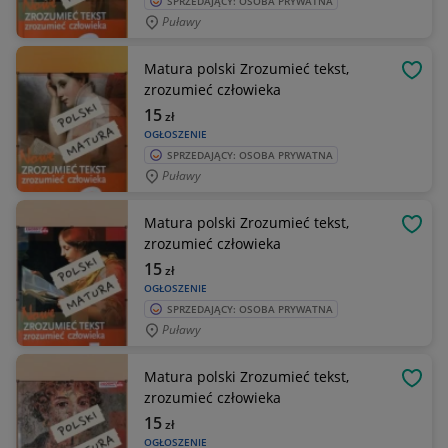
SPRZEDAJĄCY: OSOBA PRYWATNA
Puławy
Matura polski Zrozumieć tekst,
OBSE
zrozumieć człowieka
15
zł
OGŁOSZENIE
SPRZEDAJĄCY: OSOBA PRYWATNA
Puławy
Matura polski Zrozumieć tekst,
OBSE
zrozumieć człowieka
15
zł
OGŁOSZENIE
SPRZEDAJĄCY: OSOBA PRYWATNA
Puławy
Matura polski Zrozumieć tekst,
OBSE
zrozumieć człowieka
15
zł
OGŁOSZENIE