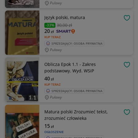
Pulawy
Język polski, matura
OBSE
30
,00 zł
-33%
20
zł
KUP TERAZ
SPRZEDAJĄCY: OSOBA PRYWATNA
Puławy
Oblicza Epok 1.1 - Zakres
OBSE
podstawowy. Wyd. WSiP
40
zł
KUP TERAZ
SPRZEDAJĄCY: OSOBA PRYWATNA
Puławy
Matura polski Zrozumieć tekst,
OBSE
zrozumieć człowieka
15
zł
OGŁOSZENIE