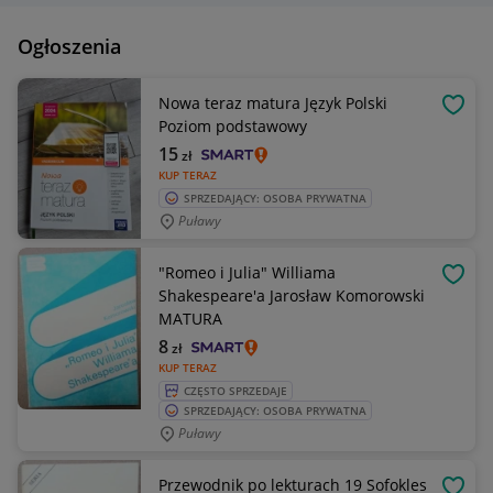
Ogłoszenia
Nowa teraz matura Język Polski
OBSE
Poziom podstawowy
15
zł
KUP TERAZ
SPRZEDAJĄCY: OSOBA PRYWATNA
Puławy
"Romeo i Julia" Williama
OBSE
Shakespeare'a Jarosław Komorowski
MATURA
8
zł
KUP TERAZ
CZĘSTO SPRZEDAJE
SPRZEDAJĄCY: OSOBA PRYWATNA
Puławy
Przewodnik po lekturach 19 Sofokles