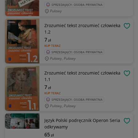
SPRZEDAJĄCY: OSOBA PRYWATNA
Puławy
Zrozumieć tekst zrozumieć człowieka
OBSE
1.2
7
zł
KUP TERAZ
SPRZEDAJĄCY: OSOBA PRYWATNA
Puławy, Puławy
Zrozumieć tekst zrozumieć człowieka
OBSE
1.1
7
zł
KUP TERAZ
SPRZEDAJĄCY: OSOBA PRYWATNA
Puławy, Puławy
Język Polski podręcznik Operon Seria
OBSE
odkrywamy
65
zł