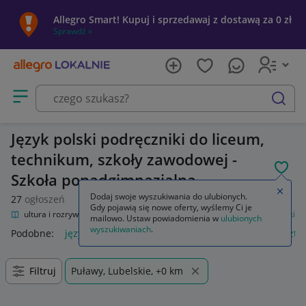
Allegro Smart! Kupuj i sprzedawaj z dostawą za 0 zł
Sprawdź »
Otwórz menu z kategoriami
szukaj
Język polski podręczniki do liceum,
technikum, szkoły zawodowej -
POL
Szkoła ponadgimnazjalna
Zamkn
Dodaj swoje wyszukiwania do ulubionych.
27
ogłoszeń
Gdy pojawią się nowe oferty, wyślemy Ci je
nie
Kultura i rozrywka
Podręczniki szkolne
Szkoła średnia
Język polski
mailowo. Ustaw powiadomienia w
ulubionych
wyszukiwaniach
.
Podobne:
język polski
zeszyt język polski
język polski 1 szt
Filtruj
Puławy, Lubelskie, +0 km