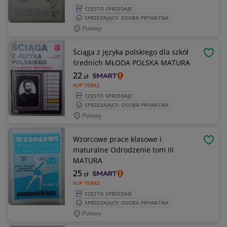
CZĘSTO SPRZEDAJE
SPRZEDAJĄCY: OSOBA PRYWATNA
Puławy
Ściąga z języka polskiego dla szkół
OBSE
średnich MŁODA POLSKA MATURA
22
zł
KUP TERAZ
CZĘSTO SPRZEDAJE
SPRZEDAJĄCY: OSOBA PRYWATNA
Puławy
Wzorcowe prace klasowe i
OBSE
maturalne Odrodzenie tom III
MATURA
25
zł
KUP TERAZ
CZĘSTO SPRZEDAJE
SPRZEDAJĄCY: OSOBA PRYWATNA
Puławy