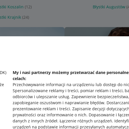
stki Koszalin
(12)
Błystki Augustów
(
stki Krajnik
(24)
SDK)
My i nasi partnerzy możemy przetwarzać dane personaln
celach:
że
Przechowywanie informacji na urządzeniu lub dostęp do ni
Spersonalizowane reklamy i treści, pomiar reklam i treści, b
odbiorców i ulepszanie usług
.
Zapewnienie bezpieczeństwa,
zapobieganie oszustwom i naprawianie błędów
.
Dostarczani
prezentowanie reklam i treści
.
Zapisanie decyzji dotyczącyc
prywatności oraz informowanie o nich
.
Dopasowanie i łącze
danych z innych źródeł
.
Łączenie różnych urządzeń
.
Identyf
urządzeń na podstawie informacji przesyłanych automatycz