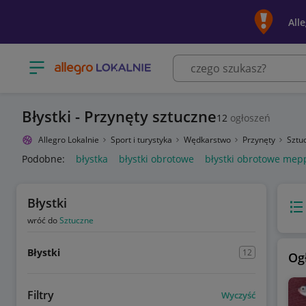
All
Otwórz menu z kategoriami
Błystki - Przynęty sztuczne
12
ogłoszeń
Allegro Lokalnie
Sport i turystyka
Wędkarstwo
Przynęty
Sztu
Podobne:
błystka
błystki obrotowe
błystki obrotowe mep
Błystki
Wido
wróć do
Sztuczne
Błystki
12
Og
Filtry
Wyczyść