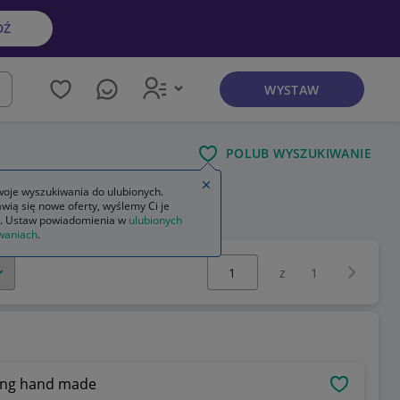
DŹ
WYSTAW
kaj
POLUB WYSZUKIWANIE
Zamknij wskazówkę
oje wyszukiwania do ulubionych.
wią się nowe oferty, wyślemy Ci je
. Ustaw powiadomienia w
ulubionych
waniach
.
Wybierz stronę:
Następna 
z
1
hing hand made
OBSERWU