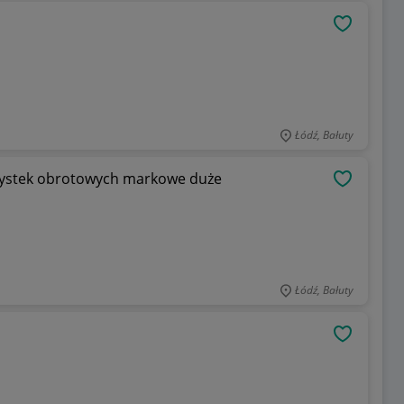
OBSERWU
Łódź, Bałuty
 błystek obrotowych markowe duże
OBSERWU
Łódź, Bałuty
OBSERWU