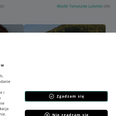
45)
Błystki Tomaszów Lubelski
(49)
e w
ch
.
adanie
e i
Zgadzam się
h
nie
ikacja
nie
.
Nie zgadzam się