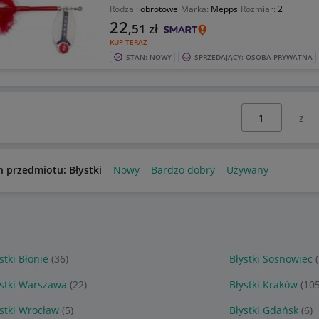
Rodzaj:
obrotowe
Marka:
Mepps
Rozmiar:
2
22
,51
zł
KUP TERAZ
STAN: NOWY
SPRZEDAJĄCY: OSOBA PRYWATNA
Wybierz stronę:
n przedmiotu: Błystki
Nowy
Bardzo dobry
Używany
stki Błonie
(36)
Błystki Sosnowiec
ystki Warszawa
(22)
Błystki Kraków
(105
stki Wrocław
(5)
Błystki Gdańsk
(6)