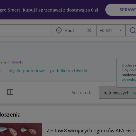
SPRAW
egro Smart! Kupuj i sprzedawaj z dostawą za 0 zł
Miasto
Wyczyść frazę
+
0
km
Odległość
szu
czne
Błystki
Dodaj sw
Gdy poja
ps
błystki podlodowe
pudełko na błystki
mailowo
wyszuki
k listy
Widok siatki
Sortuj od:
łoszenia
Zestaw 8 wirujących ogonków AFA Fis