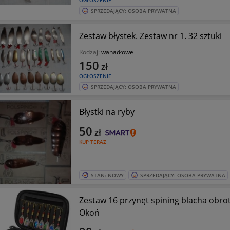
OGŁOSZENIE
SPRZEDAJĄCY: OSOBA PRYWATNA
Zestaw błystek. Zestaw nr 1. 32 sztuki
Rodzaj:
wahadłowe
150
zł
OGŁOSZENIE
SPRZEDAJĄCY: OSOBA PRYWATNA
Błystki na ryby
50
zł
KUP TERAZ
STAN: NOWY
SPRZEDAJĄCY: OSOBA PRYWATNA
Zestaw 16 przynęt spining blacha obr
Okoń