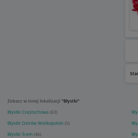
Sta
Zobacz w innej lokalizacji
"Błystki"
Błystki Częstochowa
(63)
Bły
Błystki Ostrów Wielkopolski
(5)
Bł
Błystki Śrem
(46)
Bły