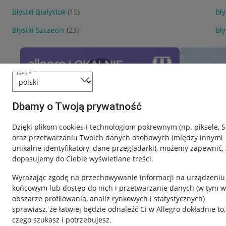
Błystki Białystok
(15)
Bły
Błystki Szczecin
(23)
Bły
język
Dbamy o Twoją prywatność
Dzięki plikom cookies i technologiom pokrewnym
(np. piksele, 
oraz przetwarzaniu Twoich danych osobowych
(między innymi
unikalne identyfikatory, dane przeglądarki)
, możemy zapewnić, 
dopasujemy do Ciebie wyświetlane treści.
Wyrażając zgodę na przechowywanie informacji na urządzeniu
końcowym lub dostęp do nich i przetwarzanie danych (w tym w
obszarze profilowania, analiz rynkowych i statystycznych)
sprawiasz, że łatwiej będzie odnaleźć Ci w Allegro dokładnie to,
Nawigacja
czego szukasz i potrzebujesz.