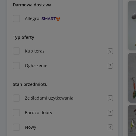
Darmowa dostawa
Allegro
Typ oferty
Kup teraz
9
Ogłoszenie
3
Stan przedmiotu
Ze śladami użytkowania
5
Bardzo dobry
3
Nowy
4