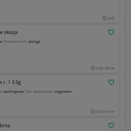
Łódź
e okazja
OBSERWU
wa
Przeznaczenie:
pstrągi
Łódź, Górna
 r. 1 3.5g
OBSERWU
a:
spinningowa
Stan opakowania:
oryginalne
Łódź, Górna
ebrna
OBSERWU