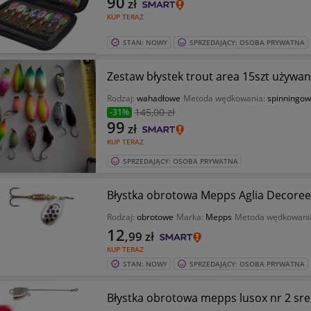
90
zł
KUP TERAZ
STAN: NOWY
SPRZEDAJĄCY: OSOBA PRYWATNA
Zestaw błystek trout area 15szt używan
Rodzaj:
wahadłowe
Metoda wędkowania:
spinningo
145
,00 zł
-31%
99
zł
KUP TERAZ
SPRZEDAJĄCY: OSOBA PRYWATNA
Błystka obrotowa Mepps Aglia Decorees
Rodzaj:
obrotowe
Marka:
Mepps
Metoda wędkowani
12
,99
zł
KUP TERAZ
STAN: NOWY
SPRZEDAJĄCY: OSOBA PRYWATNA
Błystka obrotowa mepps lusox nr 2 sr