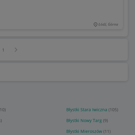
Łódź, Górna
Następna strona
z
1
(10)
Błystki Stara Iwiczna
(105)
)
Błystki Nowy Targ
(9)
Błystki Mieroszów
(11)