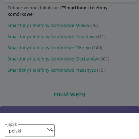
Zobacz w innej lokalizacji
"Smartfony i telefony
komórkowe"
Smartfony i telefony komórkowe Mława
(26)
Smartfony i telefony komórkowe Działdowo
(11)
Smartfony i telefony komórkowe Olsztyn
(140)
Smartfony i telefony komórkowe Ciechanów
(661)
Smartfony i telefony komórkowe Przasnysz
(15)
POKAŻ WIĘCEJ
język