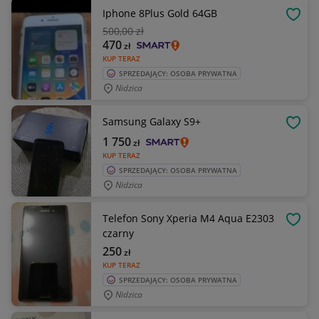
Iphone 8Plus Gold 64GB
OBSE
500
,00 zł
470
zł
KUP TERAZ
SPRZEDAJĄCY: OSOBA PRYWATNA
Nidzica
Samsung Galaxy S9+
OBSE
1 750
zł
KUP TERAZ
SPRZEDAJĄCY: OSOBA PRYWATNA
Nidzica
Telefon Sony Xperia M4 Aqua E2303
OBSE
czarny
250
zł
KUP TERAZ
SPRZEDAJĄCY: OSOBA PRYWATNA
Nidzica