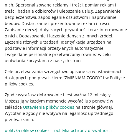
Allegro Gadane dla kupujących
nich
.
Spersonalizowane reklamy i treści, pomiar reklam i
treści, badanie odbiorców i ulepszanie usług
.
Zapewnienie
Mapa miejscowości
bezpieczeństwa, zapobieganie oszustwom i naprawianie
błędów
.
Dostarczanie i prezentowanie reklam i treści
.
Informacje prawne
Zapisanie decyzji dotyczących prywatności oraz informowanie
o nich
.
Dopasowanie i łączenie danych z innych źródeł
.
Regulamin
Łączenie różnych urządzeń
.
Identyfikacja urządzeń na
podstawie informacji przesyłanych automatycznie
.
Polityka plików "cookies"
Twoje dane personalne przetwarzamy również w celu
ułatwiania korzystania z naszych stron
Ustawienia plików "cookies"
Cele przetwarzania szczegółowo opisane są w ustawieniach
Udostępnianie lokalizacji
dostępnych pod przyciskiem: “ZMIENIAM ZGODY” i w Polityce
Informacje dla Aktu o Usługach Cyfrowych
plików cookies.
Zgodę wyrażasz dobrowolnie i jest ważna 12 miesięcy.
Pobierz aplikację
Możesz ją w każdym momencie wycofać lub ponowić w
zakładce
Ustawienia plików cookies
na stronie głównej.
Wycofanie zgody nie wpływa na legalność uprzedniego
przetwarzania.
polityka plików cookies
polityka ochrony prywatności