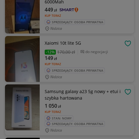
6000Mah
449
zł
KUP TERAZ
SPRZEDAJĄCY: OSOBA PRYWATNA
Nidzica
Xaiomi 10t lite 5G
OBSE
170
,00 zł
do negocjacji
-12%
149
zł
KUP TERAZ
SPRZEDAJĄCY: OSOBA PRYWATNA
Nidzica
Samsung galaxy a23 5g nowy + etui i
OBSE
szybka hartowana
1 050
zł
KUP TERAZ
STAN: NOWY
SPRZEDAJĄCY: OSOBA PRYWATNA
Nidzica