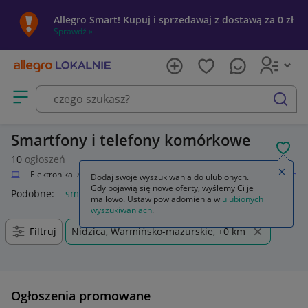
Allegro Smart! Kupuj i sprzedawaj z dostawą za 0 zł
Sprawdź »
Otwórz menu z kategoriami
szukaj
Smartfony i telefony komórkowe
POL
10
ogłoszeń
Zamkn
alnie
Elektronika
Telefony i Akcesoria
Smartfony i telefony komórkowe
Dodaj swoje wyszukiwania do ulubionych.
Gdy pojawią się nowe oferty, wyślemy Ci je
Podobne:
smartfony i telefony komórkowe
mailowo. Ustaw powiadomienia w
ulubionych
wyszukiwaniach
.
Filtruj
Nidzica, Warmińsko-mazurskie, +0 km
Ogłoszenia promowane