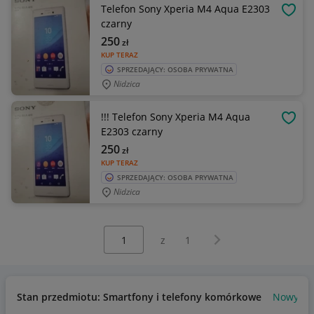
Telefon Sony Xperia M4 Aqua E2303
OBSE
czarny
250
zł
KUP TERAZ
SPRZEDAJĄCY: OSOBA PRYWATNA
Nidzica
!!! Telefon Sony Xperia M4 Aqua
OBSE
E2303 czarny
250
zł
KUP TERAZ
SPRZEDAJĄCY: OSOBA PRYWATNA
Nidzica
Wybierz stronę:
Następna strona
z
1
Stan przedmiotu: Smartfony i telefony komórkowe
Nowy