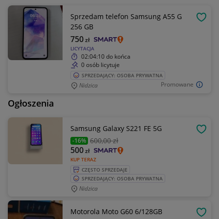
Sprzedam telefon Samsung A55 G
OBSE
256 GB
750
zł
LICYTACJA
02:04:10
do końca
0 osób licytuje
SPRZEDAJĄCY: OSOBA PRYWATNA
Promowane
Nidzica
Ogłoszenia
Samsung Galaxy S221 FE 5G
OBSE
600
,00 zł
-16%
500
zł
KUP TERAZ
CZĘSTO SPRZEDAJE
SPRZEDAJĄCY: OSOBA PRYWATNA
Nidzica
Motorola Moto G60 6/128GB
OBSE