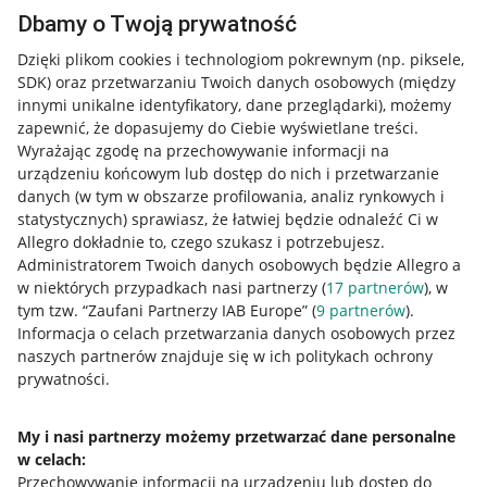
Dbamy o Twoją prywatność
Dzięki plikom cookies i technologiom pokrewnym
(np. piksele,
SDK)
oraz przetwarzaniu Twoich danych osobowych
(między
innymi unikalne identyfikatory, dane przeglądarki)
, możemy
zapewnić, że dopasujemy do Ciebie wyświetlane treści.
Wyrażając zgodę na przechowywanie informacji na
urządzeniu końcowym lub dostęp do nich i przetwarzanie
danych (w tym w obszarze profilowania, analiz rynkowych i
statystycznych) sprawiasz, że łatwiej będzie odnaleźć Ci w
Allegro dokładnie to, czego szukasz i potrzebujesz.
Administratorem Twoich danych osobowych będzie Allegro a
w niektórych przypadkach nasi partnerzy (
17
partnerów
), w
tym tzw. “Zaufani Partnerzy IAB Europe” (
9
partnerów
).
Przydatne informacje
Informacja o celach przetwarzania danych osobowych przez
naszych partnerów znajduje się w ich politykach ochrony
prywatności.
Jak to działa
Napisz do nas
My i nasi partnerzy możemy przetwarzać dane personalne
w celach:
Allegro Gadane dla sprzedających
Przechowywanie informacji na urządzeniu lub dostęp do