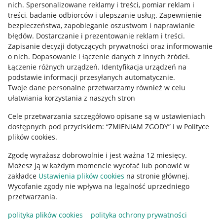
Allegro Gadane dla kupujących
nich
.
Spersonalizowane reklamy i treści, pomiar reklam i
treści, badanie odbiorców i ulepszanie usług
.
Zapewnienie
Mapa miejscowości
bezpieczeństwa, zapobieganie oszustwom i naprawianie
błędów
.
Dostarczanie i prezentowanie reklam i treści
.
Informacje prawne
Zapisanie decyzji dotyczących prywatności oraz informowanie
o nich
.
Dopasowanie i łączenie danych z innych źródeł
.
Regulamin
Łączenie różnych urządzeń
.
Identyfikacja urządzeń na
podstawie informacji przesyłanych automatycznie
.
Polityka plików "cookies"
Twoje dane personalne przetwarzamy również w celu
ułatwiania korzystania z naszych stron
Ustawienia plików "cookies"
Cele przetwarzania szczegółowo opisane są w ustawieniach
Udostępnianie lokalizacji
dostępnych pod przyciskiem: “ZMIENIAM ZGODY” i w Polityce
Informacje dla Aktu o Usługach Cyfrowych
plików cookies.
Zgodę wyrażasz dobrowolnie i jest ważna 12 miesięcy.
Pobierz aplikację
Możesz ją w każdym momencie wycofać lub ponowić w
zakładce
Ustawienia plików cookies
na stronie głównej.
Wycofanie zgody nie wpływa na legalność uprzedniego
przetwarzania.
polityka plików cookies
polityka ochrony prywatności