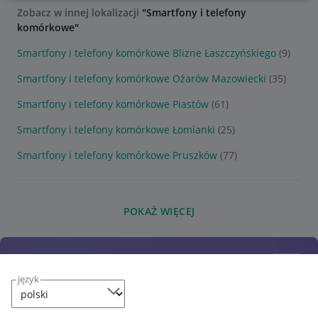
Zobacz w innej lokalizacji
"Smartfony i telefony
komórkowe"
Smartfony i telefony komórkowe Blizne Łaszczyńskiego
(9)
Smartfony i telefony komórkowe Ożarów Mazowiecki
(35)
Smartfony i telefony komórkowe Piastów
(61)
Smartfony i telefony komórkowe Łomianki
(25)
Smartfony i telefony komórkowe Pruszków
(77)
POKAŻ WIĘCEJ
język