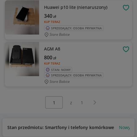
Huawei p10 lite (nienaruszony)
OBSE
340
zł
KUP TERAZ
SPRZEDAJĄCY: OSOBA PRYWATNA
Stare Babice
AGM A8
OBSE
800
zł
KUP TERAZ
STAN: NOWY
SPRZEDAJĄCY: OSOBA PRYWATNA
Stare Babice
Wybierz stronę:
Następna strona
z
1
Stan przedmiotu: Smartfony i telefony komórkowe
Nowy