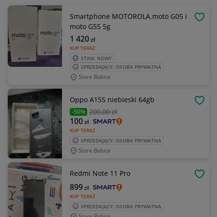
Smartphone MOTOROLA.moto G05 i
OBSE
moto G55 5g
1 420
zł
KUP TERAZ
STAN: NOWY
SPRZEDAJĄCY: OSOBA PRYWATNA
Stare Babice
Oppo A15S niebieski 64gb
OBSE
200
,00 zł
-50%
100
zł
KUP TERAZ
SPRZEDAJĄCY: OSOBA PRYWATNA
Stare Babice
Redmi Note 11 Pro
OBSE
899
zł
KUP TERAZ
SPRZEDAJĄCY: OSOBA PRYWATNA
Stare Babice