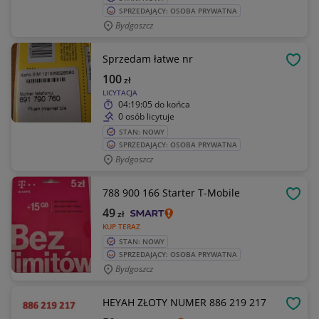
SPRZEDAJĄCY: OSOBA PRYWATNA
Bydgoszcz
Sprzedam łatwe nr
OBSE
100
zł
LICYTACJA
04:19:05
do końca
0 osób licytuje
STAN: NOWY
SPRZEDAJĄCY: OSOBA PRYWATNA
Bydgoszcz
788 900 166 Starter T-Mobile
OBSE
49
zł
KUP TERAZ
STAN: NOWY
SPRZEDAJĄCY: OSOBA PRYWATNA
Bydgoszcz
HEYAH ZŁOTY NUMER 886 219 217
OBSE