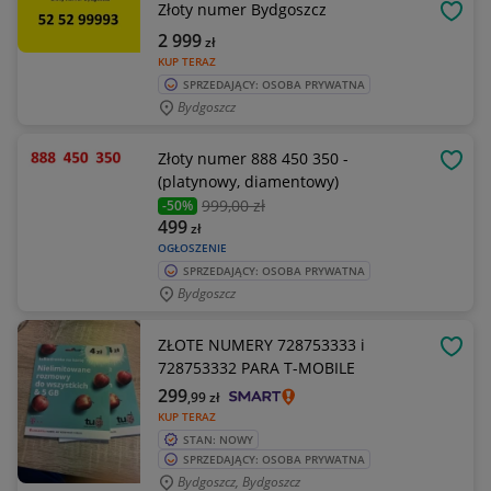
Złoty numer Bydgoszcz
OBSE
2 999
zł
KUP TERAZ
SPRZEDAJĄCY: OSOBA PRYWATNA
Bydgoszcz
Złoty numer 888 450 350 -
OBSE
(platynowy, diamentowy)
999
,00 zł
-50%
499
zł
OGŁOSZENIE
SPRZEDAJĄCY: OSOBA PRYWATNA
Bydgoszcz
ZŁOTE NUMERY 728753333 i
OBSE
728753332 PARA T-MOBILE
299
,99
zł
KUP TERAZ
STAN: NOWY
SPRZEDAJĄCY: OSOBA PRYWATNA
Bydgoszcz, Bydgoszcz