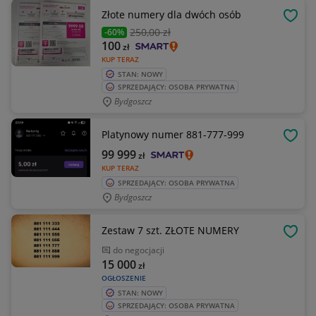
Złote numery dla dwóch osób
OBSE
250
,00 zł
-60%
100
zł
KUP TERAZ
STAN: NOWY
SPRZEDAJĄCY: OSOBA PRYWATNA
Bydgoszcz
Platynowy numer 881-777-999
OBSE
99 999
zł
KUP TERAZ
SPRZEDAJĄCY: OSOBA PRYWATNA
Bydgoszcz
Zestaw 7 szt. ZŁOTE NUMERY
OBSE
do negocjacji
15 000
zł
OGŁOSZENIE
STAN: NOWY
SPRZEDAJĄCY: OSOBA PRYWATNA