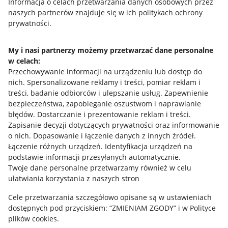
Przydatne informacje
Informacja o celach przetwarzania danych osobowych przez
naszych partnerów znajduje się w ich politykach ochrony
prywatności.
Jak to działa
Napisz do nas
My i nasi partnerzy możemy przetwarzać dane personalne
w celach:
Allegro Gadane dla sprzedających
Przechowywanie informacji na urządzeniu lub dostęp do
Allegro Gadane dla kupujących
nich
.
Spersonalizowane reklamy i treści, pomiar reklam i
treści, badanie odbiorców i ulepszanie usług
.
Zapewnienie
Mapa miejscowości
bezpieczeństwa, zapobieganie oszustwom i naprawianie
błędów
.
Dostarczanie i prezentowanie reklam i treści
.
Informacje prawne
Zapisanie decyzji dotyczących prywatności oraz informowanie
o nich
.
Dopasowanie i łączenie danych z innych źródeł
.
Regulamin
Łączenie różnych urządzeń
.
Identyfikacja urządzeń na
podstawie informacji przesyłanych automatycznie
.
Polityka plików "cookies"
Twoje dane personalne przetwarzamy również w celu
ułatwiania korzystania z naszych stron
Ustawienia plików "cookies"
Cele przetwarzania szczegółowo opisane są w ustawieniach
Udostępnianie lokalizacji
dostępnych pod przyciskiem: “ZMIENIAM ZGODY” i w Polityce
Informacje dla Aktu o Usługach Cyfrowych
plików cookies.