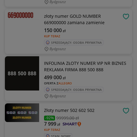
Bydgoszcz
złoty numer GOLD NUMBER
OBSE
669000000 zamiana zamienie
150 000
zł
KUP TERAZ
SPRZEDAJĄCY: OSOBA PRYWATNA
Bydgoszcz
INFOLINIA ZŁOTY NUMER VIP NR BIZNES
REKLAMA FIRMA 888 500 888
499 000
zł
OFERTA Z
ALLEGRO
SPRZEDAJĄCY: OSOBA PRYWATNA
Bydgoszcz
Złoty numer 502 602 502
OBSE
99999
,00 zł
-92%
7 999
zł
KUP TERAZ
STAN: NOWY