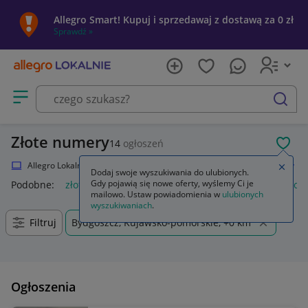
Allegro Smart! Kupuj i sprzedawaj z dostawą za 0 zł
Sprawdź »
Otwórz menu z kategoriami
szukaj
Złote numery
14
ogłoszeń
POL
Allegro Lokalnie
Elektronika
Telefony i Akcesoria
Złote numery
Zamkn
Dodaj swoje wyszukiwania do ulubionych.
Gdy pojawią się nowe oferty, wyślemy Ci je
Podobne:
złote numery
numery na stoły złote
numery stołó
mailowo. Ustaw powiadomienia w
ulubionych
wyszukiwaniach
.
Filtruj
Bydgoszcz, Kujawsko-pomorskie, +0 km
Ogłoszenia