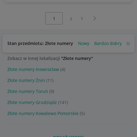
Wybierz stronę:
Następna strona
z
1
Stan przedmiotu: Złote numery
Nowy
Bardzo dobry
Używ
Zobacz w innej lokalizacji
"Złote numery"
Złote numery Inowrocław
(4)
Złote numery Żnin
(11)
Złote numery Toruń
(9)
Złote numery Grudziądz
(141)
Złote numery Kowalewo Pomorskie
(5)