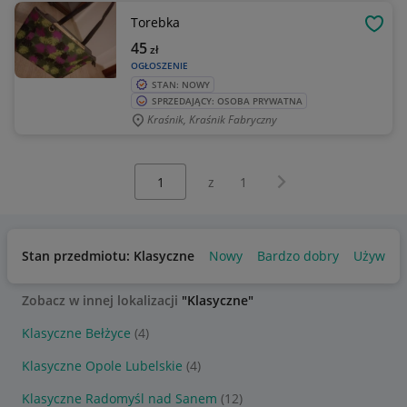
Torebka
OBSE
45
zł
OGŁOSZENIE
STAN: NOWY
SPRZEDAJĄCY: OSOBA PRYWATNA
Kraśnik, Kraśnik Fabryczny
Wybierz stronę:
Następna strona
z
1
Stan przedmiotu: Klasyczne
Nowy
Bardzo dobry
Używany
Zobacz w innej lokalizacji
"Klasyczne"
Klasyczne Bełżyce
(4)
Klasyczne Opole Lubelskie
(4)
Klasyczne Radomyśl nad Sanem
(12)