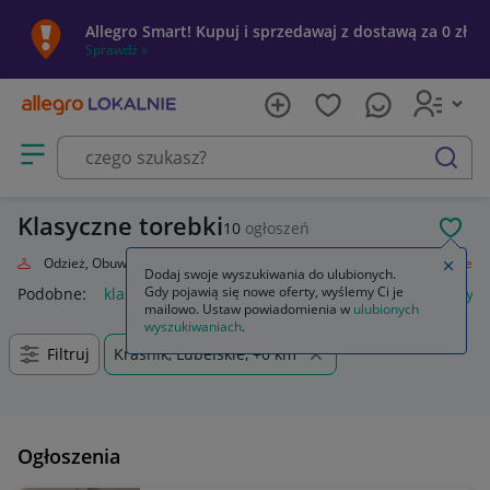
Allegro Smart! Kupuj i sprzedawaj z dostawą za 0 zł
Sprawdź »
Otwórz menu z kategoriami
szukaj
Klasyczne torebki
10
ogłoszeń
POL
oda
Odzież, Obuwie, Dodatki
Galanteria i dodatki
Torebki
Klasyczne
Zamkn
Dodaj swoje wyszukiwania do ulubionych.
Gdy pojawią się nowe oferty, wyślemy Ci je
Podobne:
klasyczne
struny do gitary klasycznej
lalki klasyc
mailowo. Ustaw powiadomienia w
ulubionych
wyszukiwaniach
.
Filtruj
Kraśnik, Lubelskie, +0 km
Ogłoszenia