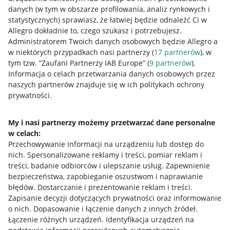
danych (w tym w obszarze profilowania, analiz rynkowych i
statystycznych) sprawiasz, że łatwiej będzie odnaleźć Ci w
Allegro dokładnie to, czego szukasz i potrzebujesz.
Administratorem Twoich danych osobowych będzie Allegro a
w niektórych przypadkach nasi partnerzy (
17
partnerów
), w
tym tzw. “Zaufani Partnerzy IAB Europe” (
9
partnerów
).
Przydatne informacje
Informacja o celach przetwarzania danych osobowych przez
naszych partnerów znajduje się w ich politykach ochrony
prywatności.
Jak to działa
Napisz do nas
My i nasi partnerzy możemy przetwarzać dane personalne
w celach:
Allegro Gadane dla sprzedających
Przechowywanie informacji na urządzeniu lub dostęp do
Allegro Gadane dla kupujących
nich
.
Spersonalizowane reklamy i treści, pomiar reklam i
treści, badanie odbiorców i ulepszanie usług
.
Zapewnienie
Mapa miejscowości
bezpieczeństwa, zapobieganie oszustwom i naprawianie
błędów
.
Dostarczanie i prezentowanie reklam i treści
.
Informacje prawne
Zapisanie decyzji dotyczących prywatności oraz informowanie
o nich
.
Dopasowanie i łączenie danych z innych źródeł
.
Regulamin
Łączenie różnych urządzeń
.
Identyfikacja urządzeń na