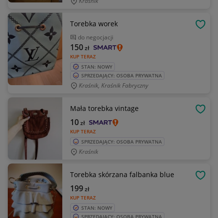
Kraśnik
Torebka worek
OBSE
do negocjacji
150
zł
KUP TERAZ
STAN: NOWY
SPRZEDAJĄCY: OSOBA PRYWATNA
Kraśnik, Kraśnik Fabryczny
Mała torebka vintage
OBSE
10
zł
KUP TERAZ
SPRZEDAJĄCY: OSOBA PRYWATNA
Kraśnik
Torebka skórzana falbanka blue
OBSE
199
zł
KUP TERAZ
STAN: NOWY
SPRZEDAJĄCY: OSOBA PRYWATNA