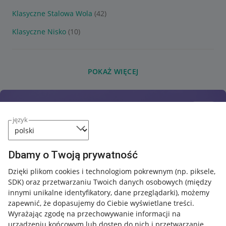
Klasyczne Stalowa Wola
(42)
Klasyczne Nisko
(10)
POKAŻ WIĘCEJ
język
Dbamy o Twoją prywatność
Dzięki plikom cookies i technologiom pokrewnym
(np. piksele,
SDK)
oraz przetwarzaniu Twoich danych osobowych
(między
innymi unikalne identyfikatory, dane przeglądarki)
, możemy
zapewnić, że dopasujemy do Ciebie wyświetlane treści.
Wyrażając zgodę na przechowywanie informacji na
urządzeniu końcowym lub dostęp do nich i przetwarzanie