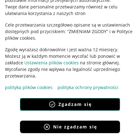
podstawie informacji przesyłanych automatycznie
.
Polityka plików "cookies"
Twoje dane personalne przetwarzamy również w celu
ułatwiania korzystania z naszych stron
Ustawienia plików "cookies"
Cele przetwarzania szczegółowo opisane są w ustawieniach
Udostępnianie lokalizacji
dostępnych pod przyciskiem: “ZMIENIAM ZGODY” i w Polityce
Informacje dla Aktu o Usługach Cyfrowych
plików cookies.
Zgodę wyrażasz dobrowolnie i jest ważna 12 miesięcy.
Pobierz aplikację
Możesz ją w każdym momencie wycofać lub ponowić w
zakładce
Ustawienia plików cookies
na stronie głównej.
Wycofanie zgody nie wpływa na legalność uprzedniego
przetwarzania.
polityka plików cookies
polityka ochrony prywatności
Zgadzam się
Nie zgadzam się
Korzystanie z serwisu oznacza akceptację
regulaminu
.