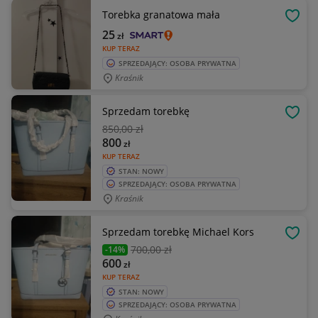
Torebka granatowa mała
OBSE
25
zł
KUP TERAZ
SPRZEDAJĄCY: OSOBA PRYWATNA
Kraśnik
Sprzedam torebkę
OBSE
850
,00 zł
800
zł
KUP TERAZ
STAN: NOWY
SPRZEDAJĄCY: OSOBA PRYWATNA
Kraśnik
Sprzedam torebkę Michael Kors
OBSE
700
,00 zł
-14%
600
zł
KUP TERAZ
STAN: NOWY
SPRZEDAJĄCY: OSOBA PRYWATNA