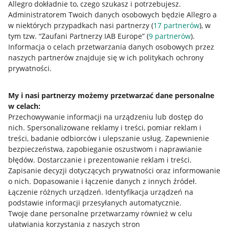
Allegro dokładnie to, czego szukasz i potrzebujesz.
Administratorem Twoich danych osobowych będzie Allegro a
w niektórych przypadkach nasi partnerzy (
17
partnerów
), w
tym tzw. “Zaufani Partnerzy IAB Europe” (
9
partnerów
).
Przydatne informacje
Informacja o celach przetwarzania danych osobowych przez
naszych partnerów znajduje się w ich politykach ochrony
prywatności.
Jak to działa
Napisz do nas
My i nasi partnerzy możemy przetwarzać dane personalne
w celach:
Allegro Gadane dla sprzedających
Przechowywanie informacji na urządzeniu lub dostęp do
Allegro Gadane dla kupujących
nich
.
Spersonalizowane reklamy i treści, pomiar reklam i
treści, badanie odbiorców i ulepszanie usług
.
Zapewnienie
Mapa miejscowości
bezpieczeństwa, zapobieganie oszustwom i naprawianie
błędów
.
Dostarczanie i prezentowanie reklam i treści
.
Informacje prawne
Zapisanie decyzji dotyczących prywatności oraz informowanie
o nich
.
Dopasowanie i łączenie danych z innych źródeł
.
Regulamin
Łączenie różnych urządzeń
.
Identyfikacja urządzeń na
podstawie informacji przesyłanych automatycznie
.
Polityka plików "cookies"
Twoje dane personalne przetwarzamy również w celu
ułatwiania korzystania z naszych stron
Ustawienia plików "cookies"