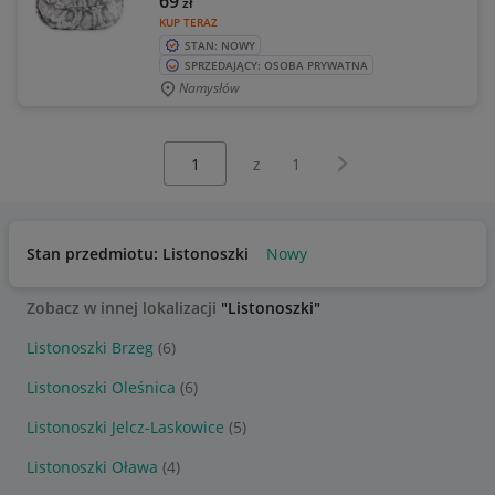
69
zł
KUP TERAZ
STAN: NOWY
SPRZEDAJĄCY: OSOBA PRYWATNA
Namysłów
Wybierz stronę:
Następna strona
z
1
Stan przedmiotu: Listonoszki
Nowy
Zobacz w innej lokalizacji
"Listonoszki"
Listonoszki Brzeg
(6)
Listonoszki Oleśnica
(6)
Listonoszki Jelcz-Laskowice
(5)
Listonoszki Oława
(4)