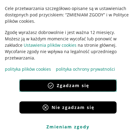
Cele przetwarzania szczegółowo opisane są w ustawieniach
Udostępnianie lokalizacji
dostępnych pod przyciskiem: “ZMIENIAM ZGODY” i w Polityce
Informacje dla Aktu o Usługach Cyfrowych
plików cookies.
Zgodę wyrażasz dobrowolnie i jest ważna 12 miesięcy.
Pobierz aplikację
Możesz ją w każdym momencie wycofać lub ponowić w
zakładce
Ustawienia plików cookies
na stronie głównej.
Wycofanie zgody nie wpływa na legalność uprzedniego
przetwarzania.
polityka plików cookies
polityka ochrony prywatności
Zgadzam się
Nie zgadzam się
Korzystanie z serwisu oznacza akceptację
regulaminu
.
Zmieniam zgody