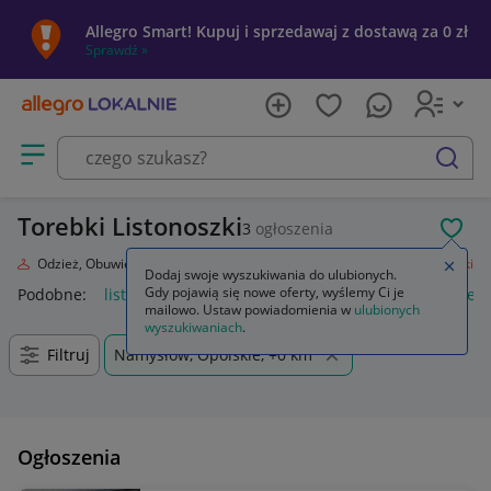
Allegro Smart! Kupuj i sprzedawaj z dostawą za 0 zł
Sprawdź »
Otwórz menu z kategoriami
szukaj
Torebki Listonoszki
3
ogłoszenia
POL
oda
Odzież, Obuwie, Dodatki
Galanteria i dodatki
Torebki
Listonoszki
Zamkn
Dodaj swoje wyszukiwania do ulubionych.
Gdy pojawią się nowe oferty, wyślemy Ci je
Podobne:
listonoszki
damskie torebki listonoszki
damskie to
mailowo. Ustaw powiadomienia w
ulubionych
wyszukiwaniach
.
Filtruj
Namysłów, Opolskie, +0 km
Ogłoszenia