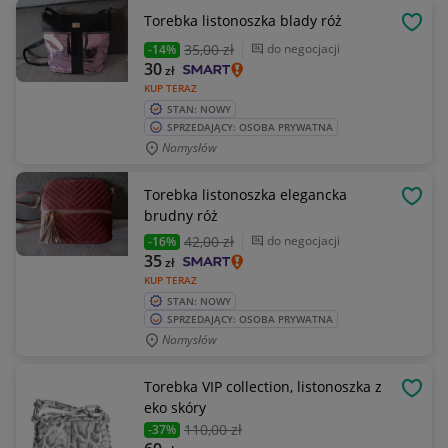
Torebka listonoszka blady róż
OBSE
35
,00 zł
do negocjacji
-14%
30
zł
KUP TERAZ
STAN: NOWY
SPRZEDAJĄCY: OSOBA PRYWATNA
Namysłów
Torebka listonoszka elegancka
OBSE
brudny róż
42
,00 zł
do negocjacji
-16%
35
zł
KUP TERAZ
STAN: NOWY
SPRZEDAJĄCY: OSOBA PRYWATNA
Namysłów
Torebka VIP collection, listonoszka z
OBSE
eko skóry
110
,00 zł
-37%