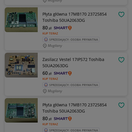
Mogilany
Płyta główna 17MB170 23725854
OBSE
Toshiba 50UA2063DG
80
zł
KUP TERAZ
SPRZEDAJĄCY: OSOBA PRYWATNA
Mogilany
Zasilacz Vestel 17IPS72 Toshiba
OBSE
50UA2063DG
60
zł
KUP TERAZ
SPRZEDAJĄCY: OSOBA PRYWATNA
Mogilany
Płyta główna 17MB170 23725854
OBSE
Toshiba 50UA2063DG
80
zł
KUP TERAZ
SPRZEDAJĄCY: OSOBA PRYWATNA