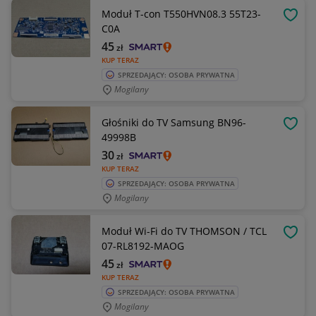
Moduł T-con T550HVN08.3 55T23-
OBSE
C0A
45
zł
KUP TERAZ
SPRZEDAJĄCY: OSOBA PRYWATNA
Mogilany
Głośniki do TV Samsung BN96-
OBSE
49998B
30
zł
KUP TERAZ
SPRZEDAJĄCY: OSOBA PRYWATNA
Mogilany
Moduł Wi-Fi do TV THOMSON / TCL
OBSE
07-RL8192-MAOG
45
zł
KUP TERAZ
SPRZEDAJĄCY: OSOBA PRYWATNA
Mogilany