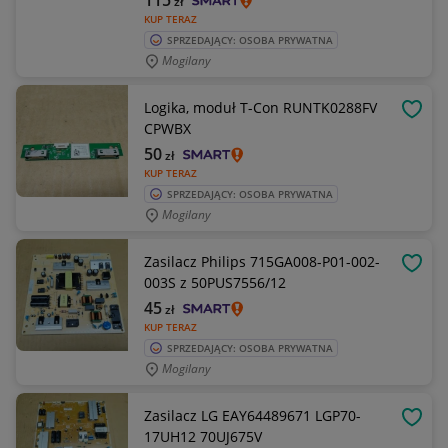
115
zł
KUP TERAZ
SPRZEDAJĄCY: OSOBA PRYWATNA
Mogilany
Logika, moduł T-Con RUNTK0288FV
OBSE
CPWBX
50
zł
KUP TERAZ
SPRZEDAJĄCY: OSOBA PRYWATNA
Mogilany
Zasilacz Philips 715GA008-P01-002-
OBSE
003S z 50PUS7556/12
45
zł
KUP TERAZ
SPRZEDAJĄCY: OSOBA PRYWATNA
Mogilany
Zasilacz LG EAY64489671 LGP70-
OBSE
17UH12 70UJ675V