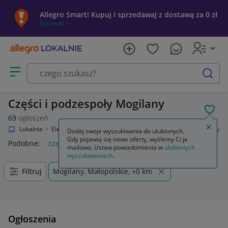
Allegro Smart! Kupuj i sprzedawaj z dostawą za 0 zł
Sprawdź »
Otwórz menu z kategoriami
szukaj
Części i podzespoły Mogilany
POL
69
ogłoszeń
Zamkn
Allegro Lokalnie
Elektronika
RTV i AGD
TV i Video
Części i podzespoły
Dodaj swoje wyszukiwania do ulubionych.
Gdy pojawią się nowe oferty, wyślemy Ci je
Podobne:
części i podzespoly
mailowo. Ustaw powiadomienia w
ulubionych
wyszukiwaniach
.
Filtruj
Mogilany, Małopolskie, +0 km
Ogłoszenia