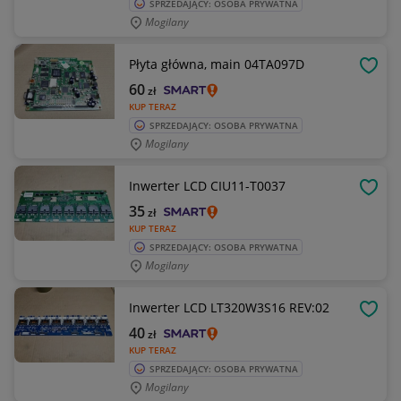
SPRZEDAJĄCY: OSOBA PRYWATNA
Mogilany
Płyta główna, main 04TA097D
OBSE
60
zł
KUP TERAZ
SPRZEDAJĄCY: OSOBA PRYWATNA
Mogilany
Inwerter LCD CIU11-T0037
OBSE
35
zł
KUP TERAZ
SPRZEDAJĄCY: OSOBA PRYWATNA
Mogilany
Inwerter LCD LT320W3S16 REV:02
OBSE
40
zł
KUP TERAZ
SPRZEDAJĄCY: OSOBA PRYWATNA
Mogilany