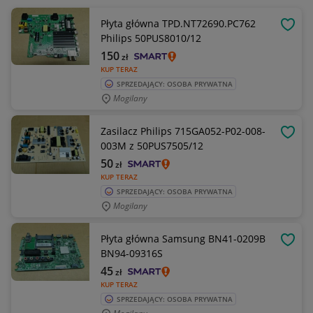
Płyta główna TPD.NT72690.PC762
OBSE
Philips 50PUS8010/12
150
zł
KUP TERAZ
SPRZEDAJĄCY: OSOBA PRYWATNA
Mogilany
Zasilacz Philips 715GA052-P02-008-
OBSE
003M z 50PUS7505/12
50
zł
KUP TERAZ
SPRZEDAJĄCY: OSOBA PRYWATNA
Mogilany
Płyta główna Samsung BN41-0209B
OBSE
BN94-09316S
45
zł
KUP TERAZ
SPRZEDAJĄCY: OSOBA PRYWATNA