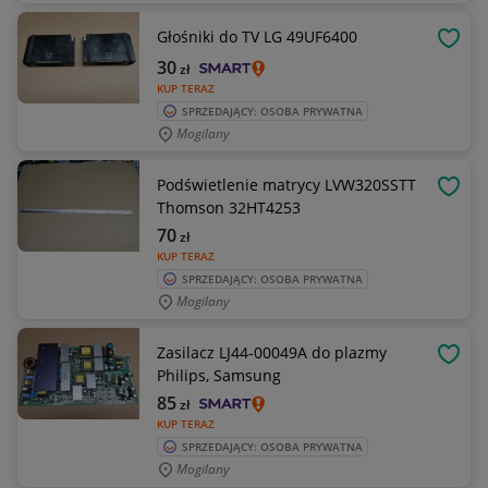
Głośniki do TV LG 49UF6400
OBSE
30
zł
KUP TERAZ
SPRZEDAJĄCY: OSOBA PRYWATNA
Mogilany
Podświetlenie matrycy LVW320SSTT
OBSE
Thomson 32HT4253
70
zł
KUP TERAZ
SPRZEDAJĄCY: OSOBA PRYWATNA
Mogilany
Zasilacz LJ44-00049A do plazmy
OBSE
Philips, Samsung
85
zł
KUP TERAZ
SPRZEDAJĄCY: OSOBA PRYWATNA
Mogilany