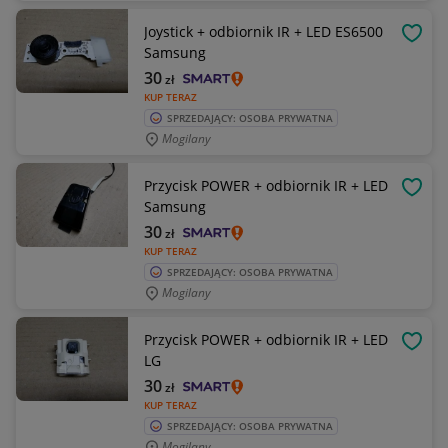
Joystick + odbiornik IR + LED ES6500
OBSE
Samsung
30
zł
KUP TERAZ
SPRZEDAJĄCY: OSOBA PRYWATNA
Mogilany
Przycisk POWER + odbiornik IR + LED
OBSE
Samsung
30
zł
KUP TERAZ
SPRZEDAJĄCY: OSOBA PRYWATNA
Mogilany
Przycisk POWER + odbiornik IR + LED
OBSE
LG
30
zł
KUP TERAZ
SPRZEDAJĄCY: OSOBA PRYWATNA
Mogilany