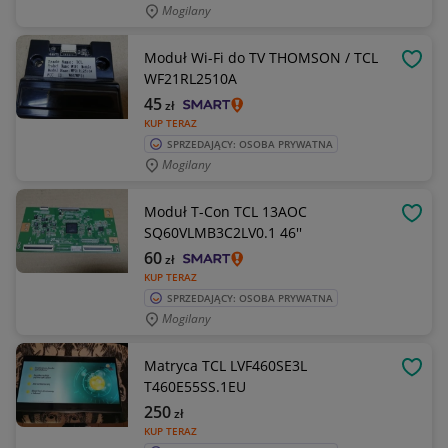
Mogilany
Moduł Wi-Fi do TV THOMSON / TCL
OBSE
WF21RL2510A
45
zł
KUP TERAZ
SPRZEDAJĄCY: OSOBA PRYWATNA
Mogilany
Moduł T-Con TCL 13AOC
OBSE
SQ60VLMB3C2LV0.1 46''
60
zł
KUP TERAZ
SPRZEDAJĄCY: OSOBA PRYWATNA
Mogilany
Matryca TCL LVF460SE3L
OBSE
T460E55SS.1EU
250
zł
KUP TERAZ