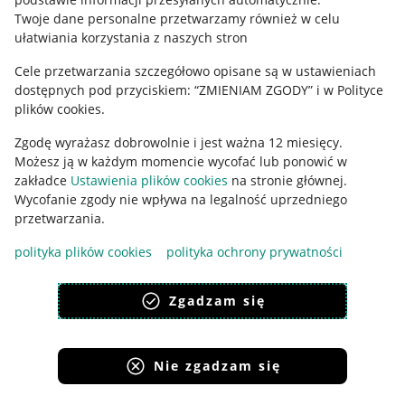
Polityka plików "cookies"
Twoje dane personalne przetwarzamy również w celu
ułatwiania korzystania z naszych stron
Ustawienia plików "cookies"
Cele przetwarzania szczegółowo opisane są w ustawieniach
Udostępnianie lokalizacji
dostępnych pod przyciskiem: “ZMIENIAM ZGODY” i w Polityce
Informacje dla Aktu o Usługach Cyfrowych
plików cookies.
Zgodę wyrażasz dobrowolnie i jest ważna 12 miesięcy.
Pobierz aplikację
Możesz ją w każdym momencie wycofać lub ponowić w
zakładce
Ustawienia plików cookies
na stronie głównej.
Wycofanie zgody nie wpływa na legalność uprzedniego
przetwarzania.
polityka plików cookies
polityka ochrony prywatności
Zgadzam się
Nie zgadzam się
Korzystanie z serwisu oznacza akceptację
regulaminu
.