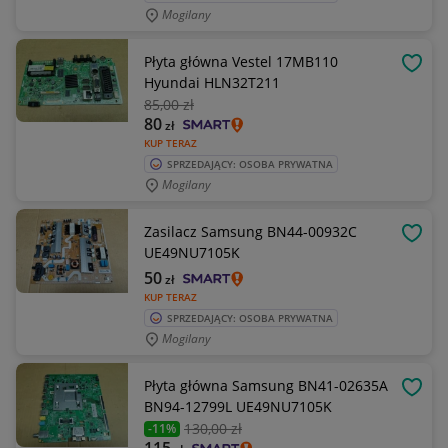
Mogilany
Płyta główna Vestel 17MB110
OBSE
Hyundai HLN32T211
85
,00 zł
80
zł
KUP TERAZ
SPRZEDAJĄCY: OSOBA PRYWATNA
Mogilany
Zasilacz Samsung BN44-00932C
OBSE
UE49NU7105K
50
zł
KUP TERAZ
SPRZEDAJĄCY: OSOBA PRYWATNA
Mogilany
Płyta główna Samsung BN41-02635A
OBSE
BN94-12799L UE49NU7105K
130
,00 zł
-11%