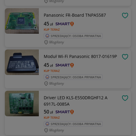
Mogilany
Panasonic FR-Board TNPA5587
OBSE
45
zł
KUP TERAZ
SPRZEDAJĄCY: OSOBA PRYWATNA
Mogilany
Moduł Wi-Fi Panasonic 8017-01619P
OBSE
45
zł
KUP TERAZ
SPRZEDAJĄCY: OSOBA PRYWATNA
Mogilany
Driver LED KLS-E550DRGHF12 A
OBSE
6917L-0085A
50
zł
KUP TERAZ
SPRZEDAJĄCY: OSOBA PRYWATNA
Mogilany