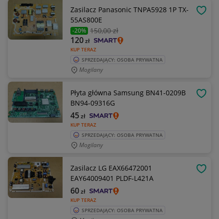
Zasilacz Panasonic TNPA5928 1P TX-
OBSE
55AS800E
150
,00 zł
-20%
120
zł
KUP TERAZ
SPRZEDAJĄCY: OSOBA PRYWATNA
Mogilany
Płyta główna Samsung BN41-0209B
OBSE
BN94-09316G
45
zł
KUP TERAZ
SPRZEDAJĄCY: OSOBA PRYWATNA
Mogilany
Zasilacz LG EAX66472001
OBSE
EAY64009401 PLDF-L421A
60
zł
KUP TERAZ
SPRZEDAJĄCY: OSOBA PRYWATNA