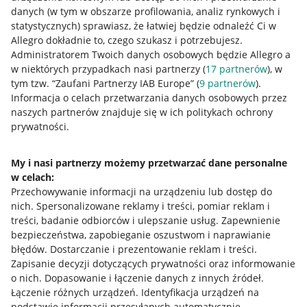
danych (w tym w obszarze profilowania, analiz rynkowych i
statystycznych) sprawiasz, że łatwiej będzie odnaleźć Ci w
Allegro dokładnie to, czego szukasz i potrzebujesz.
Administratorem Twoich danych osobowych będzie Allegro a
w niektórych przypadkach nasi partnerzy (
17
partnerów
), w
tym tzw. “Zaufani Partnerzy IAB Europe” (
9
partnerów
).
Przydatne informacje
Informacja o celach przetwarzania danych osobowych przez
naszych partnerów znajduje się w ich politykach ochrony
prywatności.
Jak to działa
Napisz do nas
My i nasi partnerzy możemy przetwarzać dane personalne
w celach:
Allegro Gadane dla sprzedających
Przechowywanie informacji na urządzeniu lub dostęp do
Allegro Gadane dla kupujących
nich
.
Spersonalizowane reklamy i treści, pomiar reklam i
treści, badanie odbiorców i ulepszanie usług
.
Zapewnienie
Mapa miejscowości
bezpieczeństwa, zapobieganie oszustwom i naprawianie
błędów
.
Dostarczanie i prezentowanie reklam i treści
.
Informacje prawne
Zapisanie decyzji dotyczących prywatności oraz informowanie
o nich
.
Dopasowanie i łączenie danych z innych źródeł
.
Regulamin
Łączenie różnych urządzeń
.
Identyfikacja urządzeń na
podstawie informacji przesyłanych automatycznie
.