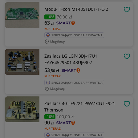
Moduł T-con MT4851D01-1-C-2
OBSE
70
,00 zł
-10%
63
zł
KUP TERAZ
SPRZEDAJĄCY: OSOBA PRYWATNA
Mogilany
Zasilacz LG LGP43DJ-17U1
OBSE
EAY64529501 43UJ6307
53
,50
zł
KUP TERAZ
SPRZEDAJĄCY: OSOBA PRYWATNA
Mogilany
Zasilacz 40-LE9221-PWA1CG LE921
OBSE
Thomson
100
,00 zł
-10%
90
zł
KUP TERAZ
SPRZEDAJĄCY: OSOBA PRYWATNA