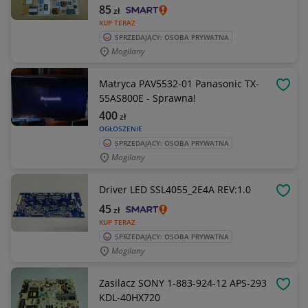
85
zł
KUP TERAZ
SPRZEDAJĄCY: OSOBA PRYWATNA
Mogilany
Matryca PAV5532-01 Panasonic TX-
OBSE
55AS800E - Sprawna!
400
zł
OGŁOSZENIE
SPRZEDAJĄCY: OSOBA PRYWATNA
Mogilany
Driver LED SSL4055_2E4A REV:1.0
OBSE
45
zł
KUP TERAZ
SPRZEDAJĄCY: OSOBA PRYWATNA
Mogilany
Zasilacz SONY 1-883-924-12 APS-293
OBSE
KDL-40HX720