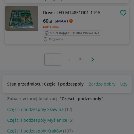
Driver LED MT4851D01-1-P-5
OBSE
60
zł
KUP TERAZ
SPRZEDAJĄCY: OSOBA PRYWATNA
Mogilany
Wybierz stronę:
Następna strona
z
2
Stan przedmiotu: Części i podzespoły
Bardzo dobry
Używa
Zobacz w innej lokalizacji
"Części i podzespoły"
Części i podzespoły Skawina
(12)
Części i podzespoły Myślenice
(5)
Części i podzespoły Kraków
(197)