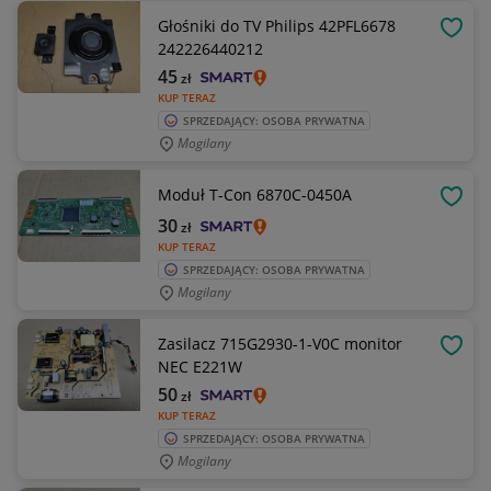
Głośniki do TV Philips 42PFL6678
OBSE
242226440212
45
zł
KUP TERAZ
SPRZEDAJĄCY: OSOBA PRYWATNA
Mogilany
Moduł T-Con 6870C-0450A
OBSE
30
zł
KUP TERAZ
SPRZEDAJĄCY: OSOBA PRYWATNA
Mogilany
Zasilacz 715G2930-1-V0C monitor
OBSE
NEC E221W
50
zł
KUP TERAZ
SPRZEDAJĄCY: OSOBA PRYWATNA
Mogilany