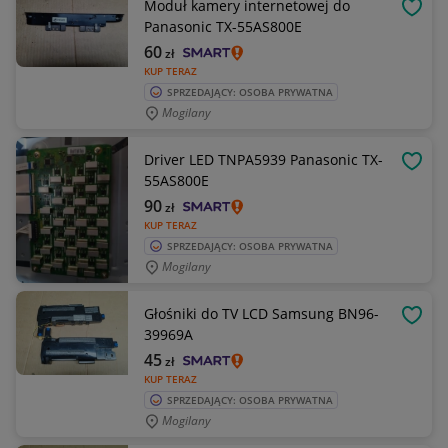
Moduł kamery internetowej do
OBSE
Panasonic TX-55AS800E
60
zł
KUP TERAZ
SPRZEDAJĄCY: OSOBA PRYWATNA
Mogilany
Driver LED TNPA5939 Panasonic TX-
OBSE
55AS800E
90
zł
KUP TERAZ
SPRZEDAJĄCY: OSOBA PRYWATNA
Mogilany
Głośniki do TV LCD Samsung BN96-
OBSE
39969A
45
zł
KUP TERAZ
SPRZEDAJĄCY: OSOBA PRYWATNA
Mogilany