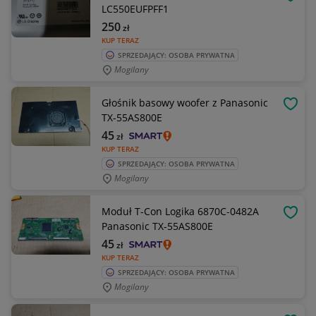
OBSE
LC550EUFPFF1
250
zł
KUP TERAZ
SPRZEDAJĄCY: OSOBA PRYWATNA
Mogilany
Głośnik basowy woofer z Panasonic
OBSE
TX-55AS800E
45
zł
KUP TERAZ
SPRZEDAJĄCY: OSOBA PRYWATNA
Mogilany
Moduł T-Con Logika 6870C-0482A
OBSE
Panasonic TX-55AS800E
45
zł
KUP TERAZ
SPRZEDAJĄCY: OSOBA PRYWATNA
Mogilany