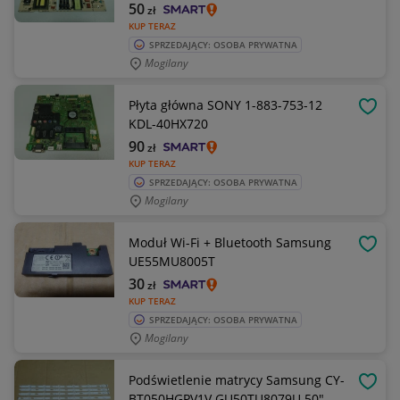
50
zł
KUP TERAZ
SPRZEDAJĄCY: OSOBA PRYWATNA
Mogilany
Płyta główna SONY 1-883-753-12
OBSE
KDL-40HX720
90
zł
KUP TERAZ
SPRZEDAJĄCY: OSOBA PRYWATNA
Mogilany
Moduł Wi-Fi + Bluetooth Samsung
OBSE
UE55MU8005T
30
zł
KUP TERAZ
SPRZEDAJĄCY: OSOBA PRYWATNA
Mogilany
Podświetlenie matrycy Samsung CY-
OBSE
BT050HGPV1V GU50TU8079U 50"