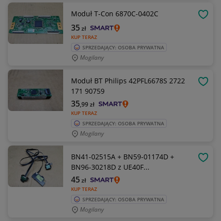
Moduł T-Con 6870C-0402C
OBSE
35
zł
KUP TERAZ
SPRZEDAJĄCY: OSOBA PRYWATNA
Mogilany
Moduł BT Philips 42PFL6678S 2722
OBSE
171 90759
35
,99
zł
KUP TERAZ
SPRZEDAJĄCY: OSOBA PRYWATNA
Mogilany
BN41-02515A + BN59-01174D +
OBSE
BN96-30218D z UE40F...
45
zł
KUP TERAZ
SPRZEDAJĄCY: OSOBA PRYWATNA
Mogilany