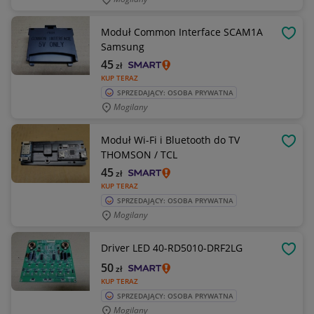
Moduł Common Interface SCAM1A
OBSE
Samsung
45
zł
KUP TERAZ
SPRZEDAJĄCY: OSOBA PRYWATNA
Mogilany
Moduł Wi-Fi i Bluetooth do TV
OBSE
THOMSON / TCL
45
zł
KUP TERAZ
SPRZEDAJĄCY: OSOBA PRYWATNA
Mogilany
Driver LED 40-RD5010-DRF2LG
OBSE
50
zł
KUP TERAZ
SPRZEDAJĄCY: OSOBA PRYWATNA
Mogilany