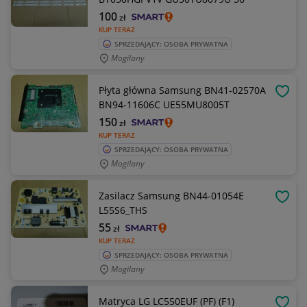
100
zł
KUP TERAZ
SPRZEDAJĄCY: OSOBA PRYWATNA
Mogilany
Płyta główna Samsung BN41-02570A
OBSE
BN94-11606C UE55MU8005T
150
zł
KUP TERAZ
SPRZEDAJĄCY: OSOBA PRYWATNA
Mogilany
Zasilacz Samsung BN44-01054E
OBSE
L55S6_THS
55
zł
KUP TERAZ
SPRZEDAJĄCY: OSOBA PRYWATNA
Mogilany
Matryca LG LC550EUF (PF) (F1)