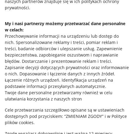
naszych partnerów znajduje się w ich politykach ochrony
prywatności.
Jak to działa
Napisz do nas
My i nasi partnerzy możemy przetwarzać dane personalne
w celach:
Allegro Gadane dla sprzedających
Przechowywanie informacji na urządzeniu lub dostęp do
Allegro Gadane dla kupujących
nich
.
Spersonalizowane reklamy i treści, pomiar reklam i
treści, badanie odbiorców i ulepszanie usług
.
Zapewnienie
Mapa miejscowości
bezpieczeństwa, zapobieganie oszustwom i naprawianie
błędów
.
Dostarczanie i prezentowanie reklam i treści
.
Informacje prawne
Zapisanie decyzji dotyczących prywatności oraz informowanie
o nich
.
Dopasowanie i łączenie danych z innych źródeł
.
Regulamin
Łączenie różnych urządzeń
.
Identyfikacja urządzeń na
podstawie informacji przesyłanych automatycznie
.
Polityka plików "cookies"
Twoje dane personalne przetwarzamy również w celu
ułatwiania korzystania z naszych stron
Ustawienia plików "cookies"
Cele przetwarzania szczegółowo opisane są w ustawieniach
Udostępnianie lokalizacji
dostępnych pod przyciskiem: “ZMIENIAM ZGODY” i w Polityce
Informacje dla Aktu o Usługach Cyfrowych
plików cookies.
Zgodę wyrażasz dobrowolnie i jest ważna 12 miesięcy.