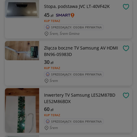
Stopa, podstawa JVC LT-40VF42K
OBSE
45
zł
KUP TERAZ
SPRZEDAJĄCY: OSOBA PRYWATNA
Śrem, Śrem Gmina
Złącza boczne TV Samsung AV HDMI
OBSE
BN96-05983D
30
zł
KUP TERAZ
SPRZEDAJĄCY: OSOBA PRYWATNA
Śrem
Inwertery TV Samsung LE52M87BD
OBSE
LE52M86BDX
60
zł
KUP TERAZ
SPRZEDAJĄCY: OSOBA PRYWATNA
Śrem