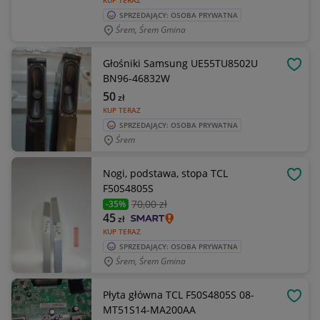
KUP TERAZ
SPRZEDAJĄCY: OSOBA PRYWATNA
Śrem, Śrem Gmina
Głośniki Samsung UE55TU8502U
OBSE
BN96-46832W
50
zł
KUP TERAZ
SPRZEDAJĄCY: OSOBA PRYWATNA
Śrem
Nogi, podstawa, stopa TCL
OBSE
F50S4805S
70
,00 zł
-35%
45
zł
KUP TERAZ
SPRZEDAJĄCY: OSOBA PRYWATNA
Śrem, Śrem Gmina
Płyta główna TCL F50S4805S 08-
OBSE
MT51S14-MA200AA