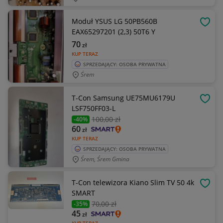
Moduł YSUS LG 50PB560B
OBSE
EAX65297201 (2,3) 50T6 Y
70
zł
KUP TERAZ
SPRZEDAJĄCY: OSOBA PRYWATNA
Śrem
T-Con Samsung UE75MU6179U
OBSE
LSF750FF03-L
100
,00 zł
-40%
60
zł
KUP TERAZ
SPRZEDAJĄCY: OSOBA PRYWATNA
Śrem, Śrem Gmina
T-Con telewizora Kiano Slim TV 50 4k
OBSE
SMART
70
,00 zł
-35%
45
zł