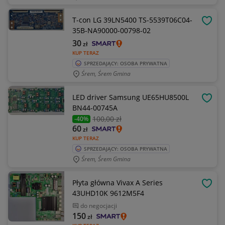
T-con LG 39LN5400 TS-5539T06C04-
OBSE
35B-NA90000-00798-02
30
zł
KUP TERAZ
SPRZEDAJĄCY: OSOBA PRYWATNA
Śrem, Śrem Gmina
LED driver Samsung UE65HU8500L
OBSE
BN44-00745A
100
,00 zł
-40%
60
zł
KUP TERAZ
SPRZEDAJĄCY: OSOBA PRYWATNA
Śrem, Śrem Gmina
Płyta główna Vivax A Series
OBSE
43UHD10K 9612M5F4
do negocjacji
150
zł