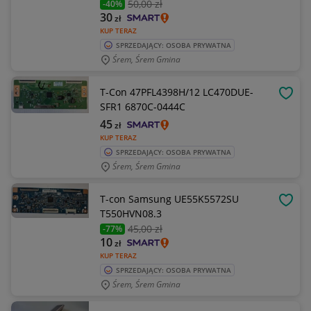
50
,00 zł
-40%
30
zł
KUP TERAZ
SPRZEDAJĄCY: OSOBA PRYWATNA
Śrem, Śrem Gmina
T-Con 47PFL4398H/12 LC470DUE-
OBSE
SFR1 6870C-0444C
45
zł
KUP TERAZ
SPRZEDAJĄCY: OSOBA PRYWATNA
Śrem, Śrem Gmina
T-con Samsung UE55K5572SU
OBSE
T550HVN08.3
45
,00 zł
-77%
10
zł
KUP TERAZ
SPRZEDAJĄCY: OSOBA PRYWATNA
Śrem, Śrem Gmina