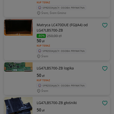
KUP TERAZ
SPRZEDAJĄCY: OSOBA PRYWATNA
Śrem, Śrem Gmina
Matryca LC470DUE (FG)(A4) od
OBSE
LG47LB5700-ZB
250
,00 zł
-80%
50
zł
KUP TERAZ
SPRZEDAJĄCY: OSOBA PRYWATNA
Śrem
LG47LB5700-ZB logika
OBSE
50
zł
KUP TERAZ
SPRZEDAJĄCY: OSOBA PRYWATNA
Śrem
LG47LB5700-ZB głośniki
OBSE
50
zł