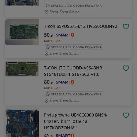
SPRZEDAJĄCY: OSOBA PRYWATNA
Śrem, Śrem Gmina
T-con 65PUS6754/12 HV650QUBN90
OBSE
50
zł
KUP TERAZ
SPRZEDAJĄCY: OSOBA PRYWATNA
Śrem, Śrem Gmina
T-CON JTC GUODD-ASS43NB
OBSE
ST5461D08-1 ST675C2-V1.0
80
zł
KUP TERAZ
SPRZEDAJĄCY: OSOBA PRYWATNA
Śrem, Śrem Gmina
Płyta główna UE46C6000 BN94-
OBSE
04218N bn41-01561a
USZKODZONA!!!
45
zł