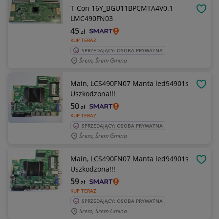
T-Con 16Y_BGU11BPCMTA4V0.1
OBSE
LMC490FN03
45
zł
KUP TERAZ
SPRZEDAJĄCY: OSOBA PRYWATNA
Śrem, Śrem Gmina
Main, LCS490FN07 Manta led94901s
OBSE
Uszkodzona!!!
50
zł
KUP TERAZ
SPRZEDAJĄCY: OSOBA PRYWATNA
Śrem, Śrem Gmina
Main, LCS490FN07 Manta led94901s
OBSE
Uszkodzona!!!
59
zł
KUP TERAZ
SPRZEDAJĄCY: OSOBA PRYWATNA
Śrem, Śrem Gmina