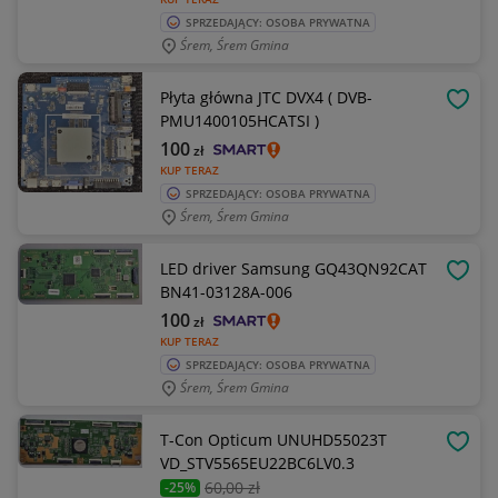
SPRZEDAJĄCY: OSOBA PRYWATNA
Śrem, Śrem Gmina
Płyta główna JTC DVX4 ( DVB-
OBSE
PMU1400105HCATSI )
100
zł
KUP TERAZ
SPRZEDAJĄCY: OSOBA PRYWATNA
Śrem, Śrem Gmina
LED driver Samsung GQ43QN92CAT
OBSE
BN41-03128A-006
100
zł
KUP TERAZ
SPRZEDAJĄCY: OSOBA PRYWATNA
Śrem, Śrem Gmina
T-Con Opticum UNUHD55023T
OBSE
VD_STV5565EU22BC6LV0.3
60
,00 zł
-25%