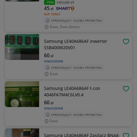
189
,00 zł
-76%
45
zł
KUP TERAZ
SPRZEDAJĄCY: OSOBA PRYWATNA
Śrem, Śrem Gmina
Samsung LE40A686AF inwerter
OBSE
SSB400W20V01
60
zł
OGŁOSZENIE
SPRZEDAJĄCY: OSOBA PRYWATNA
Śrem
Samsung LE40A686AF t-con
OBSE
4046FA7M4C6LV0.4
60
zł
OGŁOSZENIE
SPRZEDAJĄCY: OSOBA PRYWATNA
Śrem
Samsung LE40A686AF Zasilacz BN44-