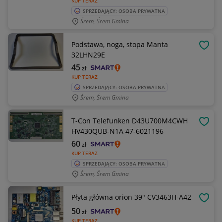
KUP TERAZ
SPRZEDAJĄCY: OSOBA PRYWATNA
Śrem, Śrem Gmina
Podstawa, noga, stopa Manta
OBSE
32LHN29E
45
zł
KUP TERAZ
SPRZEDAJĄCY: OSOBA PRYWATNA
Śrem, Śrem Gmina
T-Con Telefunken D43U700M4CWH
OBSE
HV430QUB-N1A 47-6021196
60
zł
KUP TERAZ
SPRZEDAJĄCY: OSOBA PRYWATNA
Śrem, Śrem Gmina
Płyta główna orion 39" CV3463H-A42
OBSE
50
zł
KUP TERAZ