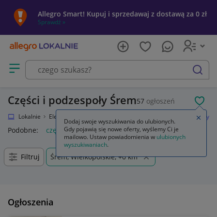
Allegro Smart! Kupuj i sprzedawaj z dostawą za 0 zł
Sprawdź »
Otwórz menu z kategoriami
szukaj
Części i podzespoły Śrem
57
ogłoszeń
POL
Allegro Lokalnie
Elektronika
RTV i AGD
TV i Video
Części i podzespoły
Zamkn
Dodaj swoje wyszukiwania do ulubionych.
Gdy pojawią się nowe oferty, wyślemy Ci je
Podobne:
części i podzespoly
mailowo. Ustaw powiadomienia w
ulubionych
wyszukiwaniach
.
Filtruj
Śrem, Wielkopolskie, +0 km
Ogłoszenia