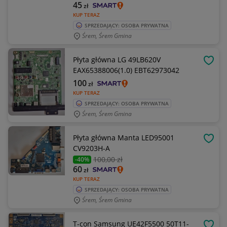
45
zł
KUP TERAZ
SPRZEDAJĄCY: OSOBA PRYWATNA
Śrem, Śrem Gmina
Płyta główna LG 49LB620V
OBSE
EAX65388006(1.0) EBT62973042
100
zł
KUP TERAZ
SPRZEDAJĄCY: OSOBA PRYWATNA
Śrem, Śrem Gmina
Płyta główna Manta LED95001
OBSE
CV9203H-A
100
,00 zł
-40%
60
zł
KUP TERAZ
SPRZEDAJĄCY: OSOBA PRYWATNA
Śrem, Śrem Gmina
T-con Samsung UE42F5500 50T11-