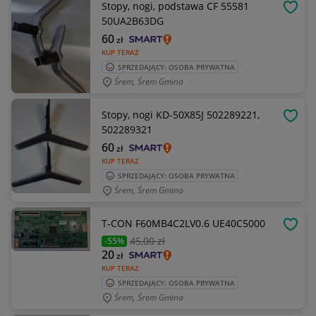
Stopy, nogi, podstawa CF 55581
OBSE
50UA2B63DG
60
zł
KUP TERAZ
SPRZEDAJĄCY: OSOBA PRYWATNA
Śrem, Śrem Gmina
Stopy, nogi KD-50X85J 502289221,
OBSE
502289321
60
zł
KUP TERAZ
SPRZEDAJĄCY: OSOBA PRYWATNA
Śrem, Śrem Gmina
T-CON F60MB4C2LV0.6 UE40C5000
OBSE
45
,00 zł
-55%
20
zł
KUP TERAZ
SPRZEDAJĄCY: OSOBA PRYWATNA
Śrem, Śrem Gmina