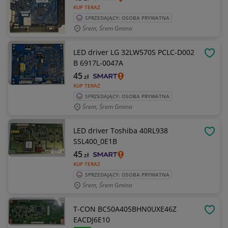
KUP TERAZ
SPRZEDAJĄCY: OSOBA PRYWATNA
Śrem, Śrem Gmina
LED driver LG 32LW570S PCLC-D002
OBSE
B 6917L-0047A
45
zł
KUP TERAZ
SPRZEDAJĄCY: OSOBA PRYWATNA
Śrem, Śrem Gmina
LED driver Toshiba 40RL938
OBSE
SSL400_0E1B
45
zł
KUP TERAZ
SPRZEDAJĄCY: OSOBA PRYWATNA
Śrem, Śrem Gmina
T-CON BC50A405BHN0UXE46Z
OBSE
EACDJ6E10