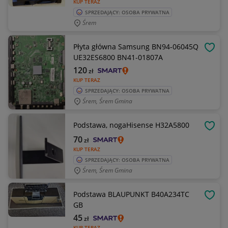
KUP TERAZ
SPRZEDAJĄCY: OSOBA PRYWATNA
Śrem
Płyta główna Samsung BN94-06045Q
OBSE
UE32ES6800 BN41-01807A
120
zł
KUP TERAZ
SPRZEDAJĄCY: OSOBA PRYWATNA
Śrem, Śrem Gmina
Podstawa, nogaHisense H32A5800
OBSE
70
zł
KUP TERAZ
SPRZEDAJĄCY: OSOBA PRYWATNA
Śrem, Śrem Gmina
Podstawa BLAUPUNKT B40A234TC
OBSE
GB
45
zł
KUP TERAZ