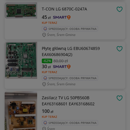
T-CON LG 6870C-0247A
OBSE
45
zł
KUP TERAZ
SPRZEDAJĄCY: OSOBA PRYWATNA
Śrem, Śrem Gmina
Płytę główną LG EBU60674859
OBSE
EAX60686904(2)
80
,00 zł
-62%
30
zł
KUP TERAZ
SPRZEDAJĄCY: OSOBA PRYWATNA
Śrem, Śrem Gmina
Zasilacz TV LG 50PB560B
OBSE
EAY63168601 EAY63168602
100
zł
KUP TERAZ
SPRZEDAJĄCY: OSOBA PRYWATNA
Śrem