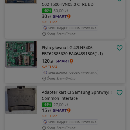
OBSE
C02 T500HVN05.0 CTRL BD
50
,00 zł
-40%
30
zł
KUP TERAZ
SPRZEDAJĄCY: OSOBA PRYWATNA
Śrem, Śrem Gmina
Płyta główna LG 42LN5406
OBSE
EBT62385620 EAX64891306(1.1)
120
zł
KUP TERAZ
SPRZEDAJĄCY: OSOBA PRYWATNA
Śrem, Śrem Gmina
Adapter kart CI Samsung Sprawny!!!
OBSE
Common Interface
27
,00 zł
-44%
15
zł
KUP TERAZ
SPRZEDAJĄCY: OSOBA PRYWATNA
Śrem, Śrem Gmina