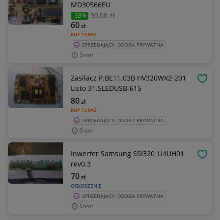
MD30566EU
90
,00 zł
-33%
60
zł
KUP TERAZ
SPRZEDAJĄCY: OSOBA PRYWATNA
Śrem
Zasilacz P.BE11.03B HV320WX2-201
OBSE
Listo 31.5LEDUSB-615
80
zł
KUP TERAZ
SPRZEDAJĄCY: OSOBA PRYWATNA
Śrem
Inwerter Samsung SSI320_U4UH01
OBSE
rev0.3
70
zł
OGŁOSZENIE
SPRZEDAJĄCY: OSOBA PRYWATNA
Śrem