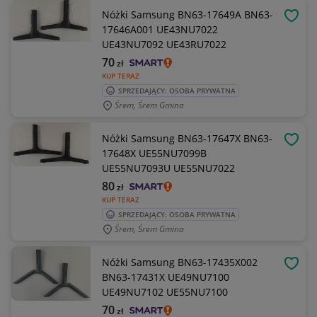
Nóżki Samsung BN63-17649A BN63-
OBSE
17646A001 UE43NU7022
UE43NU7092 UE43RU7022
70
zł
KUP TERAZ
SPRZEDAJĄCY: OSOBA PRYWATNA
Śrem, Śrem Gmina
Nóżki Samsung BN63-17647X BN63-
OBSE
17648X UE55NU7099B
UE55NU7093U UE55NU7022
80
zł
KUP TERAZ
SPRZEDAJĄCY: OSOBA PRYWATNA
Śrem, Śrem Gmina
Nóżki Samsung BN63-17435X002
OBSE
BN63-17431X UE49NU7100
UE49NU7102 UE55NU7100
70
zł