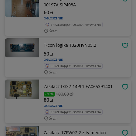
OBSE
00197A SIP408A
60
zł
OGŁOSZENIE
SPRZEDAJĄCY: OSOBA PRYWATNA
Śrem
T-con logika T320HVN05.2
OBSE
50
zł
OGŁOSZENIE
SPRZEDAJĄCY: OSOBA PRYWATNA
Śrem
Zasilacz LG32-14PL1 EAX65391401
OBSE
100
,00 zł
-20%
80
zł
OGŁOSZENIE
SPRZEDAJĄCY: OSOBA PRYWATNA
Śrem
Zasilacz 17PW07-2 z tv medion
OBSE