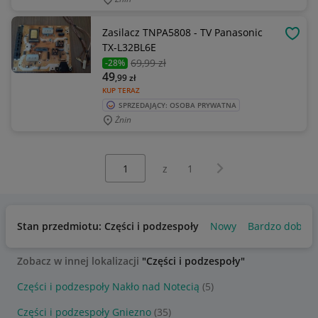
Zasilacz TNPA5808 - TV Panasonic
OBSE
TX-L32BL6E
69
,99 zł
-28%
49
,99
zł
KUP TERAZ
SPRZEDAJĄCY: OSOBA PRYWATNA
Żnin
Wybierz stronę:
Następna strona
z
1
Stan przedmiotu: Części i podzespoły
Nowy
Bardzo dobry
Zobacz w innej lokalizacji
"Części i podzespoły"
Części i podzespoły Nakło nad Notecią
(5)
Części i podzespoły Gniezno
(35)