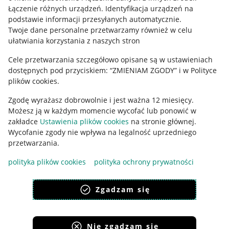
Regulamin
Łączenie różnych urządzeń
.
Identyfikacja urządzeń na
podstawie informacji przesyłanych automatycznie
.
Polityka plików "cookies"
Twoje dane personalne przetwarzamy również w celu
ułatwiania korzystania z naszych stron
Ustawienia plików "cookies"
Cele przetwarzania szczegółowo opisane są w ustawieniach
Udostępnianie lokalizacji
dostępnych pod przyciskiem: “ZMIENIAM ZGODY” i w Polityce
Informacje dla Aktu o Usługach Cyfrowych
plików cookies.
Zgodę wyrażasz dobrowolnie i jest ważna 12 miesięcy.
Pobierz aplikację
Możesz ją w każdym momencie wycofać lub ponowić w
zakładce
Ustawienia plików cookies
na stronie głównej.
Wycofanie zgody nie wpływa na legalność uprzedniego
przetwarzania.
polityka plików cookies
polityka ochrony prywatności
Zgadzam się
Nie zgadzam się