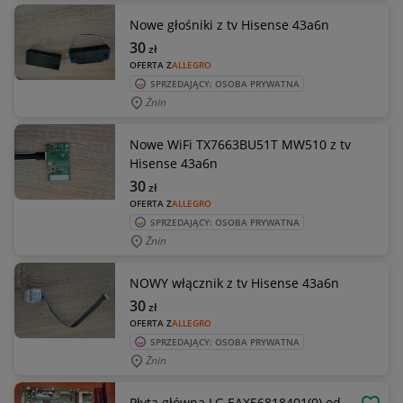
Nowe głośniki z tv Hisense 43a6n
30
zł
OFERTA Z
ALLEGRO
SPRZEDAJĄCY: OSOBA PRYWATNA
Żnin
Nowe WiFi TX7663BU51T MW510 z tv
Hisense 43a6n
30
zł
OFERTA Z
ALLEGRO
SPRZEDAJĄCY: OSOBA PRYWATNA
Żnin
NOWY włącznik z tv Hisense 43a6n
30
zł
OFERTA Z
ALLEGRO
SPRZEDAJĄCY: OSOBA PRYWATNA
Żnin
Płyta główna LG EAX56818401(0) od