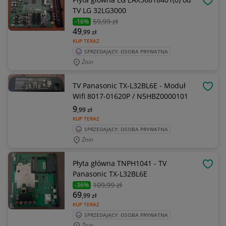
OBSE
TV LG 32LG3000
59
,99 zł
-16%
49
,99
zł
KUP TERAZ
SPRZEDAJĄCY: OSOBA PRYWATNA
Żnin
TV Panasonic TX-L32BL6E - Moduł
OBSE
Wifi 8017-01620P / N5HBZ0000101
9
,99
zł
KUP TERAZ
SPRZEDAJĄCY: OSOBA PRYWATNA
Żnin
Płyta główna TNPH1041 - TV
OBSE
Panasonic TX-L32BL6E
109
,99 zł
-36%
69
,99
zł
KUP TERAZ
SPRZEDAJĄCY: OSOBA PRYWATNA
Żnin