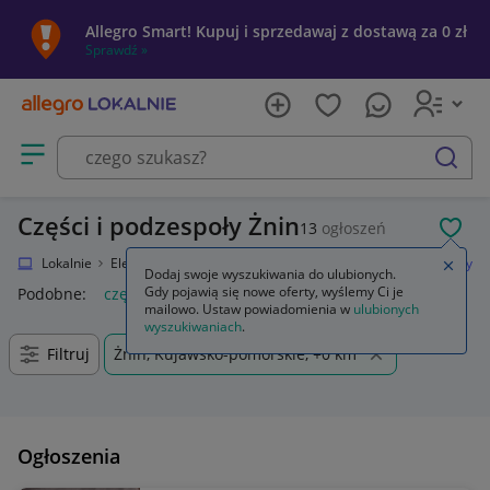
Allegro Smart! Kupuj i sprzedawaj z dostawą za 0 zł
Sprawdź »
Otwórz menu z kategoriami
szukaj
Części i podzespoły Żnin
13
ogłoszeń
POL
Allegro Lokalnie
Elektronika
RTV i AGD
TV i Video
Części i podzespoły
Zamkn
Dodaj swoje wyszukiwania do ulubionych.
Gdy pojawią się nowe oferty, wyślemy Ci je
Podobne:
części i podzespoly
mailowo. Ustaw powiadomienia w
ulubionych
wyszukiwaniach
.
Filtruj
Żnin, Kujawsko-pomorskie, +0 km
Ogłoszenia