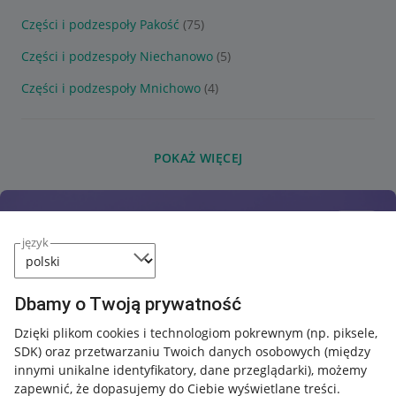
Części i podzespoły Pakość
(75)
Części i podzespoły Niechanowo
(5)
Części i podzespoły Mnichowo
(4)
POKAŻ WIĘCEJ
język
Dbamy o Twoją prywatność
Dzięki plikom cookies i technologiom pokrewnym
(np. piksele,
SDK)
oraz przetwarzaniu Twoich danych osobowych
(między
innymi unikalne identyfikatory, dane przeglądarki)
, możemy
zapewnić, że dopasujemy do Ciebie wyświetlane treści.