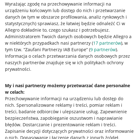
Wyrażając zgodę na przechowywanie informacji na
urządzeniu końcowym lub dostęp do nich i przetwarzanie
danych (w tym w obszarze profilowania, analiz rynkowych i
statystycznych) sprawiasz, że łatwiej będzie odnaleźć Ci w
Allegro dokładnie to, czego szukasz i potrzebujesz.
Administratorem Twoich danych osobowych będzie Allegro a
w niektórych przypadkach nasi partnerzy (
17
partnerów
), w
tym tzw. “Zaufani Partnerzy IAB Europe” (
9
partnerów
).
Przydatne informacje
Informacja o celach przetwarzania danych osobowych przez
naszych partnerów znajduje się w ich politykach ochrony
prywatności.
Jak to działa
Napisz do nas
My i nasi partnerzy możemy przetwarzać dane personalne
w celach:
Allegro Gadane dla sprzedających
Przechowywanie informacji na urządzeniu lub dostęp do
Allegro Gadane dla kupujących
nich
.
Spersonalizowane reklamy i treści, pomiar reklam i
treści, badanie odbiorców i ulepszanie usług
.
Zapewnienie
Mapa miejscowości
bezpieczeństwa, zapobieganie oszustwom i naprawianie
błędów
.
Dostarczanie i prezentowanie reklam i treści
.
Informacje prawne
Zapisanie decyzji dotyczących prywatności oraz informowanie
o nich
.
Dopasowanie i łączenie danych z innych źródeł
.