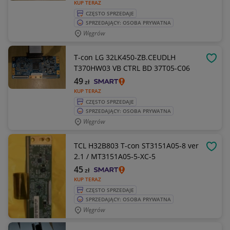
KUP TERAZ
CZĘSTO SPRZEDAJE
SPRZEDAJĄCY: OSOBA PRYWATNA
Węgrów
T-con LG 32LK450-ZB.CEUDLH
OBSE
T370HW03 VB CTRL BD 37T05-C06
49
zł
KUP TERAZ
CZĘSTO SPRZEDAJE
SPRZEDAJĄCY: OSOBA PRYWATNA
Węgrów
TCL H32B803 T-con ST3151A05-8 ver
OBSE
2.1 / MT3151A05-5-XC-5
45
zł
KUP TERAZ
CZĘSTO SPRZEDAJE
SPRZEDAJĄCY: OSOBA PRYWATNA
Węgrów