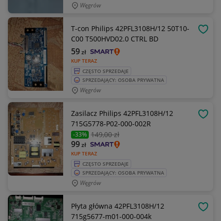
Węgrów
T-con Philips 42PFL3108H/12 50T10-
OBSE
C00 T500HVD02.0 CTRL BD
59
zł
KUP TERAZ
CZĘSTO SPRZEDAJE
SPRZEDAJĄCY: OSOBA PRYWATNA
Węgrów
Zasilacz Philips 42PFL3108H/12
OBSE
715G5778-P02-000-002R
149
,00 zł
-33%
99
zł
KUP TERAZ
CZĘSTO SPRZEDAJE
SPRZEDAJĄCY: OSOBA PRYWATNA
Węgrów
Płyta główna 42PFL3108H/12
OBSE
715g5677-m01-000-004k