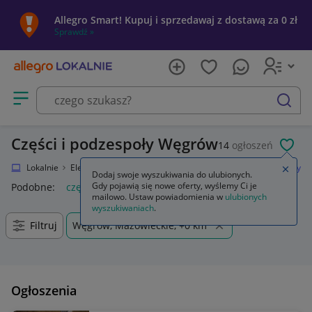
Allegro Smart! Kupuj i sprzedawaj z dostawą za 0 zł
Sprawdź »
Otwórz menu z kategoriami
szukaj
Części i podzespoły Węgrów
14
ogłoszeń
POL
Allegro Lokalnie
Elektronika
RTV i AGD
TV i Video
Części i podzespoły
Zamkn
Dodaj swoje wyszukiwania do ulubionych.
Gdy pojawią się nowe oferty, wyślemy Ci je
Podobne:
części i podzespoly
mailowo. Ustaw powiadomienia w
ulubionych
wyszukiwaniach
.
Filtruj
Węgrów, Mazowieckie, +0 km
Ogłoszenia