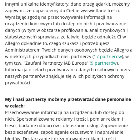
innymi unikalne identyfikatory, dane przeglądarki)
, możemy
zapewnić, że dopasujemy do Ciebie wyświetlane treści.
Wyrażając zgodę na przechowywanie informacji na
urządzeniu końcowym lub dostęp do nich i przetwarzanie
danych (w tym w obszarze profilowania, analiz rynkowych i
statystycznych) sprawiasz, że łatwiej będzie odnaleźć Ci w
Allegro dokładnie to, czego szukasz i potrzebujesz.
Administratorem Twoich danych osobowych będzie Allegro a
w niektórych przypadkach nasi partnerzy (
17
partnerów
), w
tym tzw. “Zaufani Partnerzy IAB Europe” (
9
partnerów
).
Przydatne informacje
Informacja o celach przetwarzania danych osobowych przez
naszych partnerów znajduje się w ich politykach ochrony
prywatności.
Jak to działa
Napisz do nas
My i nasi partnerzy możemy przetwarzać dane personalne
w celach:
Allegro Gadane dla sprzedających
Przechowywanie informacji na urządzeniu lub dostęp do
Allegro Gadane dla kupujących
nich
.
Spersonalizowane reklamy i treści, pomiar reklam i
treści, badanie odbiorców i ulepszanie usług
.
Zapewnienie
Mapa miejscowości
bezpieczeństwa, zapobieganie oszustwom i naprawianie
błędów
.
Dostarczanie i prezentowanie reklam i treści
.