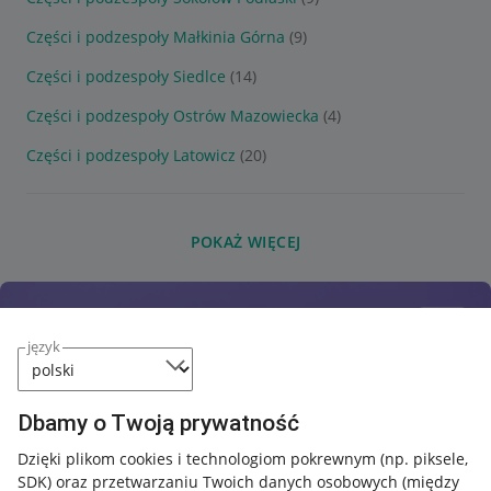
Części i podzespoły Małkinia Górna
(9)
Części i podzespoły Siedlce
(14)
Części i podzespoły Ostrów Mazowiecka
(4)
Części i podzespoły Latowicz
(20)
POKAŻ WIĘCEJ
język
Dbamy o Twoją prywatność
Dzięki plikom cookies i technologiom pokrewnym
(np. piksele,
SDK)
oraz przetwarzaniu Twoich danych osobowych
(między