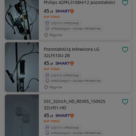
Philips 42PFL3108H/12 pozostałości
OBSE
45
zł
KUP TERAZ
CZĘSTO SPRZEDAJE
SPRZEDAJĄCY: OSOBA PRYWATNA
Węgrów
Pozostałością telewizora LG
OBSE
32LF510U-ZB
45
zł
KUP TERAZ
CZĘSTO SPRZEDAJE
SPRZEDAJĄCY: OSOBA PRYWATNA
Węgrów
SSC_32inch_HD_REV05_150925
OBSE
32LH51-HD
45
zł
KUP TERAZ
CZĘSTO SPRZEDAJE
SPRZEDAJĄCY: OSOBA PRYWATNA