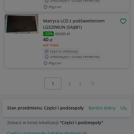
SPRZEDAJĄCY: OSOBA PRYWATNA
Węgrów
Matryca LCD z podświetleniem
OBSE
LG320WUN (SA)(B1)
60
,00 zł
-33%
40
zł
KUP TERAZ
CZĘSTO SPRZEDAJE
SPRZEDAJĄCY: OSOBA PRYWATNA
Węgrów
Wybierz stronę:
Następna strona
z
1
Stan przedmiotu: Części i podzespoły
Bardzo dobry
Używa
Zobacz w innej lokalizacji
"Części i podzespoły"
Części i podzespoły Sokołów Podlaski
(9)