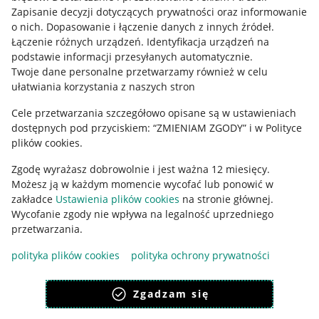
Informacje prawne
Zapisanie decyzji dotyczących prywatności oraz informowanie
o nich
.
Dopasowanie i łączenie danych z innych źródeł
.
Regulamin
Łączenie różnych urządzeń
.
Identyfikacja urządzeń na
podstawie informacji przesyłanych automatycznie
.
Polityka plików "cookies"
Twoje dane personalne przetwarzamy również w celu
ułatwiania korzystania z naszych stron
Ustawienia plików "cookies"
Cele przetwarzania szczegółowo opisane są w ustawieniach
Udostępnianie lokalizacji
dostępnych pod przyciskiem: “ZMIENIAM ZGODY” i w Polityce
Informacje dla Aktu o Usługach Cyfrowych
plików cookies.
Zgodę wyrażasz dobrowolnie i jest ważna 12 miesięcy.
Pobierz aplikację
Możesz ją w każdym momencie wycofać lub ponowić w
zakładce
Ustawienia plików cookies
na stronie głównej.
Wycofanie zgody nie wpływa na legalność uprzedniego
przetwarzania.
polityka plików cookies
polityka ochrony prywatności
Zgadzam się