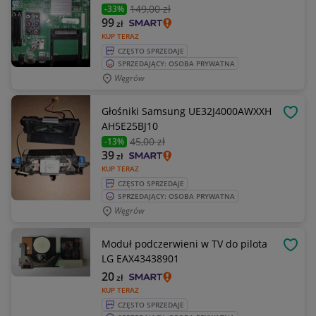
149
,00 zł
-33%
99
zł
KUP TERAZ
CZĘSTO SPRZEDAJE
SPRZEDAJĄCY: OSOBA PRYWATNA
Węgrów
Głośniki Samsung UE32J4000AWXXH
OBSE
AH5E25BJ10
45
,00 zł
-13%
39
zł
KUP TERAZ
CZĘSTO SPRZEDAJE
SPRZEDAJĄCY: OSOBA PRYWATNA
Węgrów
Moduł podczerwieni w TV do pilota
OBSE
LG EAX43438901
20
zł
KUP TERAZ
CZĘSTO SPRZEDAJE