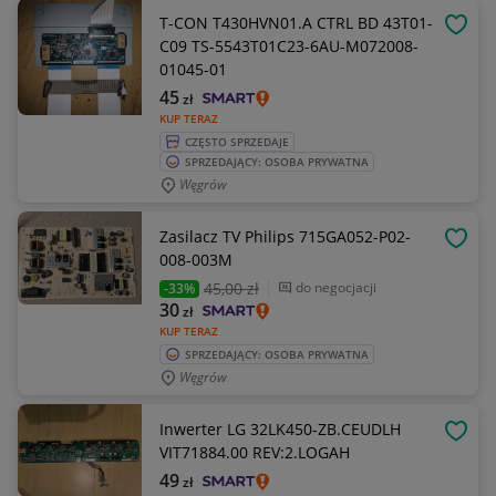
T-CON T430HVN01.A CTRL BD 43T01-
OBSE
C09 TS-5543T01C23-6AU-M072008-
01045-01
45
zł
KUP TERAZ
CZĘSTO SPRZEDAJE
SPRZEDAJĄCY: OSOBA PRYWATNA
Węgrów
Zasilacz TV Philips 715GA052-P02-
OBSE
008-003M
45
,00 zł
do negocjacji
-33%
30
zł
KUP TERAZ
SPRZEDAJĄCY: OSOBA PRYWATNA
Węgrów
Inwerter LG 32LK450-ZB.CEUDLH
OBSE
VIT71884.00 REV:2.LOGAH
49
zł