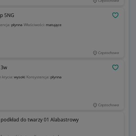
Częstochowa
ep 5NG
OBSERWU
tencja:
płynna
Właściwości:
matujące
Częstochowa
 3w
OBSERWU
 krycia:
wysoki
Konsystencja:
płynna
Częstochowa
podkład do twarzy 01 Alabastrowy