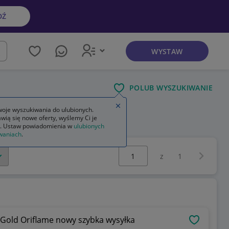
DŹ
WYSTAW
kaj
POLUB WYSZUKIWANIE
Zamknij wskazówkę
oje wyszukiwania do ulubionych.
wią się nowe oferty, wyślemy Ci je
. Ustaw powiadomienia w
ulubionych
waniach
.
Wybierz stronę:
Następna 
z
1
 Gold Oriflame nowy szybka wysyłka
OBSERWU