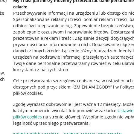
SDK)
My i nasi partnerzy możemy przetwarzać dane personaln
celach:
że
Przechowywanie informacji na urządzeniu lub dostęp do ni
Spersonalizowane reklamy i treści, pomiar reklam i treści, b
odbiorców i ulepszanie usług
.
Zapewnienie bezpieczeństwa,
zapobieganie oszustwom i naprawianie błędów
.
Dostarczani
prezentowanie reklam i treści
.
Zapisanie decyzji dotyczącyc
prywatności oraz informowanie o nich
.
Dopasowanie i łącze
danych z innych źródeł
.
Łączenie różnych urządzeń
.
Identyf
urządzeń na podstawie informacji przesyłanych automatycz
rawne
Pobierz aplikację
Twoje dane personalne przetwarzamy również w celu ułatw
korzystania z naszych stron
zw.
ach
Cele przetwarzania szczegółowo opisane są w ustawieniach
 "cookies"
dostępnych pod przyciskiem: “ZMIENIAM ZGODY” i w Polityc
plików cookies.
ów "cookies"
Zgodę wyrażasz dobrowolnie i jest ważna 12 miesięcy. Może
okalizacji
każdym momencie wycofać lub ponowić w zakładce
Ustawie
 Aktu o Usługach Cyfrowych
plików cookies
na stronie głównej. Wycofanie zgody nie wpł
legalność uprzedniego przetwarzania.