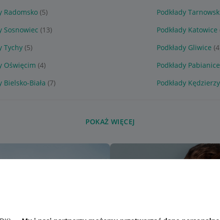
y Radomsko
(5)
Podkłady Tarnowsk
y Sosnowiec
(13)
Podkłady Katowice
y Tychy
(5)
Podkłady Gliwice
(4
y Oświęcim
(4)
Podkłady Pabianic
 Bielsko-Biała
(7)
Podkłady Kędzierz
POKAŻ WIĘCEJ