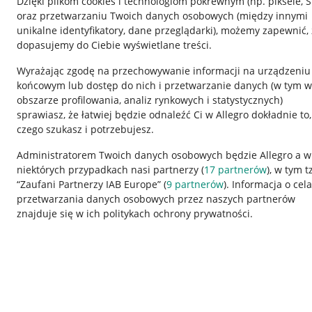
Dzięki plikom cookies i technologiom pokrewnym
(np. piksele, 
oraz przetwarzaniu Twoich danych osobowych
(między innymi
unikalne identyfikatory, dane przeglądarki)
, możemy zapewnić, 
dopasujemy do Ciebie wyświetlane treści.
Wyrażając zgodę na przechowywanie informacji na urządzeniu
końcowym lub dostęp do nich i przetwarzanie danych (w tym w
obszarze profilowania, analiz rynkowych i statystycznych)
sprawiasz, że łatwiej będzie odnaleźć Ci w Allegro dokładnie to,
czego szukasz i potrzebujesz.
Przydatne informacje
Informacje p
Administratorem Twoich danych osobowych będzie Allegro a w
niektórych przypadkach nasi partnerzy (
17
partnerów
), w tym t
Jak to działa
Regulamin
“Zaufani Partnerzy IAB Europe” (
9
partnerów
). Informacja o cel
Napisz do nas
Polityka plików
przetwarzania danych osobowych przez naszych partnerów
znajduje się w ich politykach ochrony prywatności.
Allegro Gadane dla sprzedających
Ustawienia plik
Allegro Gadane dla kupujących
Udostępnianie l
Mapa miejscowości
Informacje dla