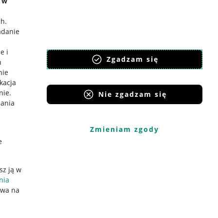
e w
ch
.
adanie
e i
Zgadzam się
h
nie
ikacja
nie
.
Nie zgadzam się
iania
Zmieniam zgody
e
sz ją w
nia
ywa na