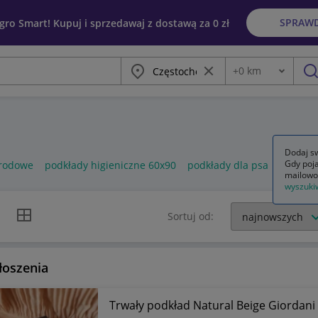
SPRAW
egro Smart! Kupuj i sprzedawaj z dostawą za 0 zł
Miasto
Wyczyść frazę
+
0
km
Odległość
szu
Dodaj sw
Gdy poja
rodowe
podkłady higieniczne 60x90
podkłady dla psa
mailowo
wyszuki
k listy
Widok siatki
Sortuj od:
łoszenia
Trwały podkład Natural Beige Giordani