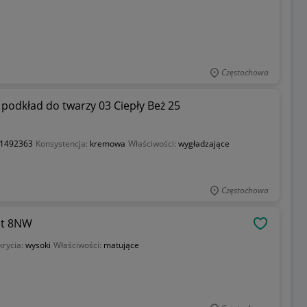
Częstochowa
podkład do twarzy 03 Ciepły Beż 25
1492363
Konsystencja:
kremowa
Właściwości:
wygładzające
Częstochowa
ht 8NW
OBSERWU
krycia:
wysoki
Właściwości:
matujące