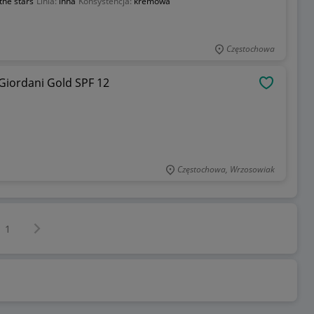
the stars
Linia:
inna
Konsystencja:
kremowa
Częstochowa
Giordani Gold SPF 12
OBSERWU
Częstochowa, Wrzosowiak
Następna strona
z
1