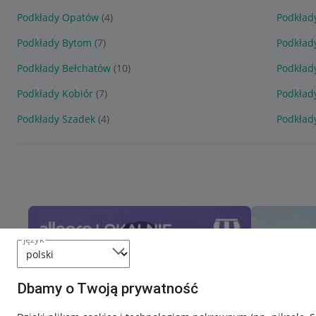
Podkłady Opatów
(4)
Podkład
Podkłady Bytom
(7)
Podkład
Podkłady Bełchatów
(10)
Podkład
Podkłady Kobiór
(7)
Podkład
Podkłady Szadek
(4)
Podkłady
język
Dbamy o Twoją prywatność