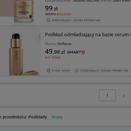
Kod producenta:
5906641492349
Marka:
Stars from 
99
zł
OFERTA Z
ALLEGRO
SPRZEDAJĄCY: OSOBA PRYWATNA
Podkład odmładzający na bazie serum 
Marka:
Oriflame
49
,99
zł
KUP TERAZ
STAN: NOWY
SPRZEDAJĄCY: OSOBA PRYWATNA
Wybierz stronę:
n przedmiotu: Podkłady
Nowy