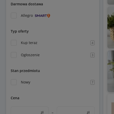
Darmowa dostawa
Allegro
Typ oferty
Kup teraz
4
Ogłoszenie
3
Stan przedmiotu
Nowy
7
Cena
zł
–
zł