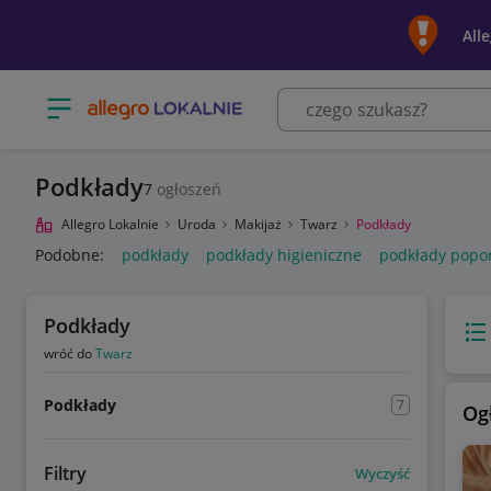
All
Otwórz menu z kategoriami
Podkłady
7
ogłoszeń
Allegro Lokalnie
Uroda
Makijaż
Twarz
Podkłady
Podobne:
podkłady
podkłady higieniczne
podkłady popo
Podkłady
Wido
wróć do
Twarz
Podkłady
7
Og
Filtry
Wyczyść