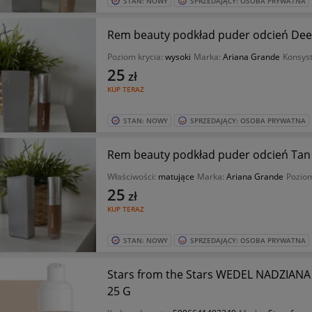
STAN: NOWY
SPRZEDAJĄCY: OSOBA PRYWATNA
Rem beauty podkład puder odcień De
Poziom krycia:
wysoki
Marka:
Ariana Grande
Konsys
25
zł
KUP TERAZ
STAN: NOWY
SPRZEDAJĄCY: OSOBA PRYWATNA
Rem beauty podkład puder odcień Tan
Właściwości:
matujące
Marka:
Ariana Grande
Poziom
25
zł
KUP TERAZ
STAN: NOWY
SPRZEDAJĄCY: OSOBA PRYWATNA
Stars from the Stars WEDEL NADZIANA 
25 G