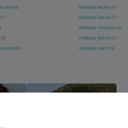
ie Góry
(6)
Podkłady Będzin
(7)
(7)
Podkłady Zabrze
(7)
)
Podkłady Trzebinia
(5)
e
(5)
Podkłady Rybnik
(7)
yn-Koźle
(4)
Podkłady Łódź
(18)