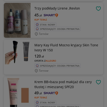
Trzy podkłady Lirene ,Revlon
OBSE
45
zł
KUP TERAZ
STAN: NOWY
SPRZEDAJĄCY: OSOBA PRYWATNA
Tarnów
Mary Kay Fluid Mocno kryjacy Skin Tone
Ivory W 150
120
zł
OFERTA Z
ALLEGRO
SPRZEDAJĄCY: OSOBA PRYWATNA
Tarnow
Krem BB+baza pod makijaż dla cery
OBSE
tłustej i mieszanej SPF20
49
zł
KUP TERAZ
STAN: NOWY
SPRZEDAJĄCY: OSOBA PRYWATNA