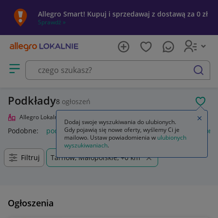
Allegro Smart! Kupuj i sprzedawaj z dostawą za 0 zł
Sprawdź »
Otwórz menu z kategoriami
szukaj
Podkłady
8
ogłoszeń
POL
Allegro Lokalnie
Uroda
Makijaż
Twarz
Podkłady
Zamkn
Dodaj swoje wyszukiwania do ulubionych.
Gdy pojawią się nowe oferty, wyślemy Ci je
Podobne:
podkłady
podkłady higieniczne
podkłady poporo
mailowo. Ustaw powiadomienia w
ulubionych
wyszukiwaniach
.
Filtruj
Tarnów, Małopolskie, +0 km
Ogłoszenia