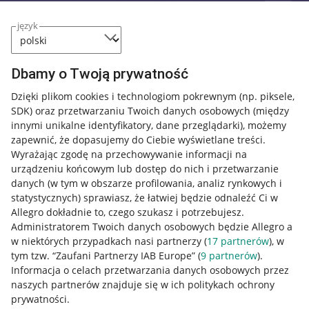
język
Dbamy o Twoją prywatność
Dzięki plikom cookies i technologiom pokrewnym
(np. piksele,
SDK)
oraz przetwarzaniu Twoich danych osobowych
(między
innymi unikalne identyfikatory, dane przeglądarki)
, możemy
zapewnić, że dopasujemy do Ciebie wyświetlane treści.
Wyrażając zgodę na przechowywanie informacji na
urządzeniu końcowym lub dostęp do nich i przetwarzanie
danych (w tym w obszarze profilowania, analiz rynkowych i
statystycznych) sprawiasz, że łatwiej będzie odnaleźć Ci w
Allegro dokładnie to, czego szukasz i potrzebujesz.
Administratorem Twoich danych osobowych będzie Allegro a
w niektórych przypadkach nasi partnerzy (
17
partnerów
), w
tym tzw. “Zaufani Partnerzy IAB Europe” (
9
partnerów
).
Przydatne informacje
Informacja o celach przetwarzania danych osobowych przez
naszych partnerów znajduje się w ich politykach ochrony
prywatności.
Jak to działa