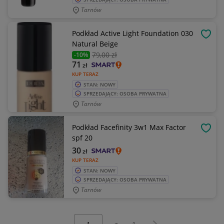
Tarnów
Podkład Active Light Foundation 030
OBSE
Natural Beige
79
,00 zł
-10%
71
zł
KUP TERAZ
STAN: NOWY
SPRZEDAJĄCY: OSOBA PRYWATNA
Tarnów
Podkład Facefinity 3w1 Max Factor
OBSE
spf 20
30
zł
KUP TERAZ
STAN: NOWY
SPRZEDAJĄCY: OSOBA PRYWATNA
Tarnów
Wybierz stronę:
Następna strona