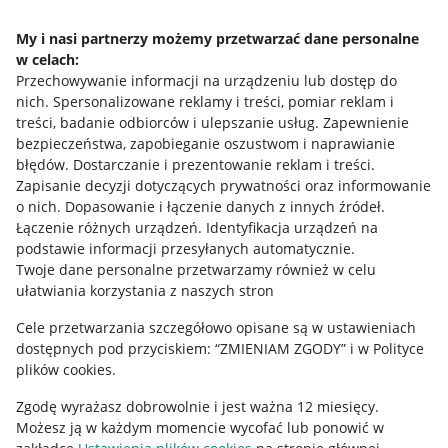
Napisz do nas
My i nasi partnerzy możemy przetwarzać dane personalne
w celach:
Allegro Gadane dla sprzedających
Przechowywanie informacji na urządzeniu lub dostęp do
Allegro Gadane dla kupujących
nich
.
Spersonalizowane reklamy i treści, pomiar reklam i
treści, badanie odbiorców i ulepszanie usług
.
Zapewnienie
Mapa miejscowości
bezpieczeństwa, zapobieganie oszustwom i naprawianie
błędów
.
Dostarczanie i prezentowanie reklam i treści
.
Informacje prawne
Zapisanie decyzji dotyczących prywatności oraz informowanie
o nich
.
Dopasowanie i łączenie danych z innych źródeł
.
Regulamin
Łączenie różnych urządzeń
.
Identyfikacja urządzeń na
podstawie informacji przesyłanych automatycznie
.
Polityka plików "cookies"
Twoje dane personalne przetwarzamy również w celu
ułatwiania korzystania z naszych stron
Ustawienia plików "cookies"
Cele przetwarzania szczegółowo opisane są w ustawieniach
Udostępnianie lokalizacji
dostępnych pod przyciskiem: “ZMIENIAM ZGODY” i w Polityce
Informacje dla Aktu o Usługach Cyfrowych
plików cookies.
Zgodę wyrażasz dobrowolnie i jest ważna 12 miesięcy.
Pobierz aplikację
Możesz ją w każdym momencie wycofać lub ponowić w