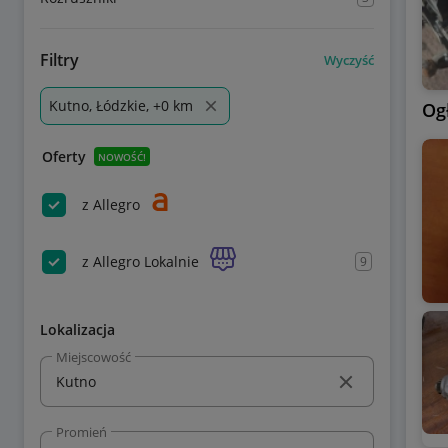
Filtry
Wyczyść
Kutno, Łódzkie, +0 km
Og
Oferty
NOWOŚĆ!
z Allegro
z Allegro Lokalnie
9
Lokalizacja
Miejscowość
Promień