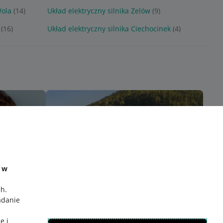
Wola
(14)
Układ elektryczny silnika Zelów
(9)
(16)
Układ elektryczny silnika Ciechocinek
(4)
e w
ch
.
adanie
e i