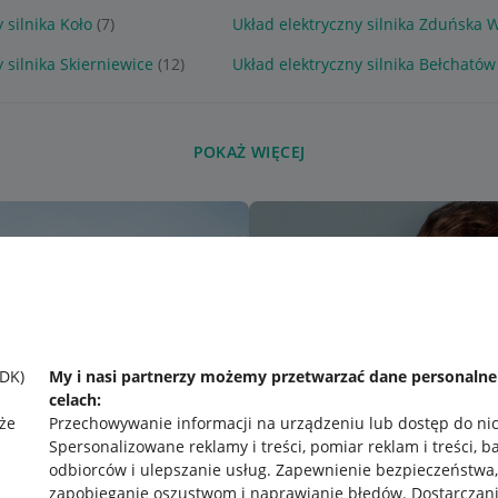
 silnika Koło
(7)
Układ elektryczny silnika Zduńska 
 silnika Skierniewice
(12)
Układ elektryczny silnika Bełchatów
POKAŻ WIĘCEJ
SDK)
My i nasi partnerzy możemy przetwarzać dane personaln
celach:
że
Przechowywanie informacji na urządzeniu lub dostęp do ni
Spersonalizowane reklamy i treści, pomiar reklam i treści, b
odbiorców i ulepszanie usług
.
Zapewnienie bezpieczeństwa,
zapobieganie oszustwom i naprawianie błędów
.
Dostarczani