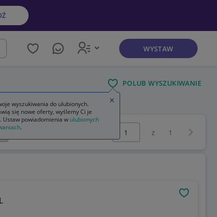
DŹ
WYSTAW
kaj
POLUB WYSZUKIWANIE
Zamknij wskazówkę
oje wyszukiwania do ulubionych.
wią się nowe oferty, wyślemy Ci je
. Ustaw powiadomienia w
ulubionych
Wybierz stronę:
waniach
.
Następna 
z
1
OBSERWU
L