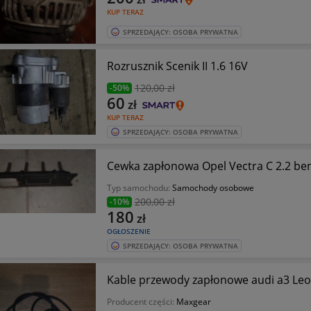
KUP TERAZ
SPRZEDAJĄCY: OSOBA PRYWATNA
Rozrusznik Scenik II 1.6 16V
120
,00 zł
-50%
60
zł
KUP TERAZ
SPRZEDAJĄCY: OSOBA PRYWATNA
Cewka zapłonowa Opel Vectra C 2.2 be
Typ samochodu:
Samochody osobowe
200
,00 zł
-10%
180
zł
OGŁOSZENIE
SPRZEDAJĄCY: OSOBA PRYWATNA
Kable przewody zapłonowe audi a3 Leo
Producent części:
Maxgear