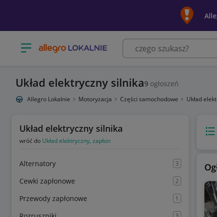
All
Otwórz menu z kategoriami
Układ elektryczny silnika
9
ogłoszeń
Allegro Lokalnie
Motoryzacja
Części samochodowe
Układ elek
Układ elektryczny silnika
Wido
wróć do
Układ elektryczny, zapłon
Alternatory
3
Og
Cewki zapłonowe
2
Przewody zapłonowe
1
Rozruszniki
3