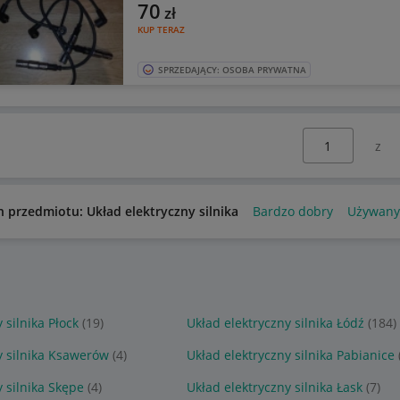
70
zł
KUP TERAZ
SPRZEDAJĄCY: OSOBA PRYWATNA
Wybierz stronę:
n przedmiotu: Układ elektryczny silnika
Bardzo dobry
Używany
 silnika Płock
(19)
Układ elektryczny silnika Łódź
(184)
y silnika Ksawerów
(4)
Układ elektryczny silnika Pabianice
 silnika Skępe
(4)
Układ elektryczny silnika Łask
(7)