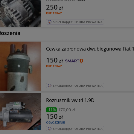
250
zł
KUP TERAZ
SPRZEDAJĄCY: OSOBA PRYWATNA
łoszenia
Cewka zapłonowa dwubiegunowa Fiat 
150
zł
KUP TERAZ
SPRZEDAJĄCY: OSOBA PRYWATNA
Rozrusznik vw t4 1.9D
170
,00 zł
-11%
150
zł
OGŁOSZENIE
SPRZEDAJĄCY: OSOBA PRYWATNA