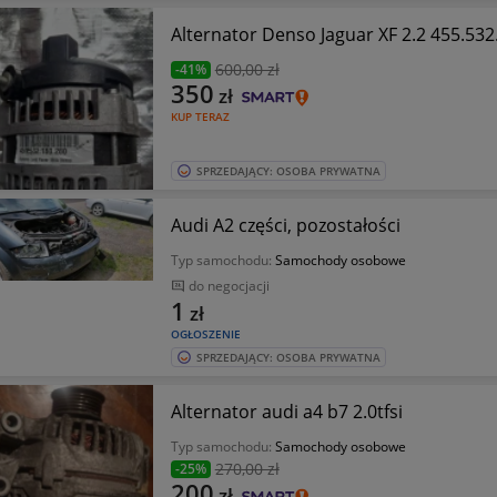
Alternator Denso Jaguar XF 2.2 455.53
600
,00 zł
-41%
350
zł
KUP TERAZ
SPRZEDAJĄCY: OSOBA PRYWATNA
Audi A2 części, pozostałości
Typ samochodu:
Samochody osobowe
do negocjacji
1
zł
OGŁOSZENIE
SPRZEDAJĄCY: OSOBA PRYWATNA
Alternator audi a4 b7 2.0tfsi
Typ samochodu:
Samochody osobowe
270
,00 zł
-25%
200
zł