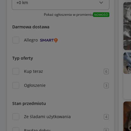
Pokaż ogłoszenia w promieniu
NOWOŚĆ!
Darmowa dostawa
Allegro
Typ oferty
Kup teraz
6
Ogłoszenie
3
Stan przedmiotu
Ze śladami użytkowania
4
Bardzo dobry
5