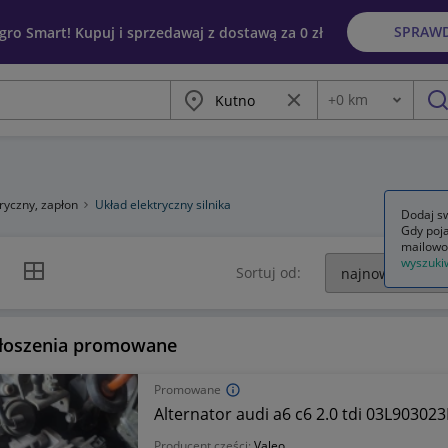
SPRAW
egro Smart! Kupuj i sprzedawaj z dostawą za 0 zł
Miasto
Wyczyść frazę
+
0
km
Odległość
szu
tryczny, zapłon
Układ elektryczny silnika
Dodaj sw
Gdy poja
mailowo
wyszuki
k listy
Widok siatki
Sortuj od:
łoszenia promowane
Promowane
Alternator audi a6 c6 2.0 tdi 03L903023
Producent części:
Valeo