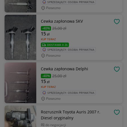
SPRZEDAJĄCY: OSOBA PRYWATNA
Piaseczno
Cewka zapłonowa SKV
OBSE
25
,00 zł
-40%
15
zł
KUP TERAZ
DOSTAWA 0 ZŁ
SPRZEDAJĄCY: OSOBA PRYWATNA
Piaseczno
Cewka zapłonowa Delphi
OBSE
25
,00 zł
-40%
15
zł
KUP TERAZ
SPRZEDAJĄCY: OSOBA PRYWATNA
Piaseczno
Rozrusznik Toyota Auris 2007 r.
OBSE
Diesel oryginalny
do negocjacji