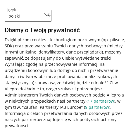
język
Dbamy o Twoją prywatność
Dzięki plikom cookies i technologiom pokrewnym
(np. piksele,
SDK)
oraz przetwarzaniu Twoich danych osobowych
(między
innymi unikalne identyfikatory, dane przeglądarki)
, możemy
zapewnić, że dopasujemy do Ciebie wyświetlane treści.
Wyrażając zgodę na przechowywanie informacji na
urządzeniu końcowym lub dostęp do nich i przetwarzanie
danych (w tym w obszarze profilowania, analiz rynkowych i
statystycznych) sprawiasz, że łatwiej będzie odnaleźć Ci w
Allegro dokładnie to, czego szukasz i potrzebujesz.
Administratorem Twoich danych osobowych będzie Allegro a
w niektórych przypadkach nasi partnerzy (
17
partnerów
), w
tym tzw. “Zaufani Partnerzy IAB Europe” (
9
partnerów
).
Przydatne informacje
Informacja o celach przetwarzania danych osobowych przez
naszych partnerów znajduje się w ich politykach ochrony
prywatności.
Jak to działa