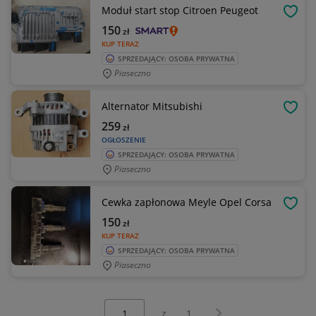
Moduł start stop Citroen Peugeot
OBSE
150
zł
KUP TERAZ
SPRZEDAJĄCY: OSOBA PRYWATNA
Piaseczno
Alternator Mitsubishi
OBSE
259
zł
OGŁOSZENIE
SPRZEDAJĄCY: OSOBA PRYWATNA
Piaseczno
Cewka zapłonowa Meyle Opel Corsa
OBSE
150
zł
KUP TERAZ
SPRZEDAJĄCY: OSOBA PRYWATNA
Piaseczno
Wybierz stronę:
Następna strona
z
1