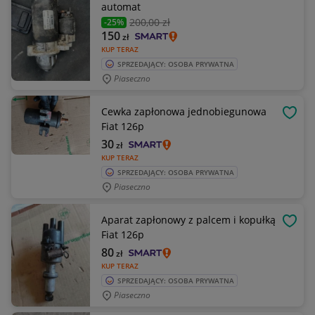
automat
200
,00 zł
-25%
150
zł
KUP TERAZ
SPRZEDAJĄCY: OSOBA PRYWATNA
Piaseczno
Cewka zapłonowa jednobiegunowa
OBSE
Fiat 126p
30
zł
KUP TERAZ
SPRZEDAJĄCY: OSOBA PRYWATNA
Piaseczno
Aparat zapłonowy z palcem i kopułką
OBSE
Fiat 126p
80
zł
KUP TERAZ
SPRZEDAJĄCY: OSOBA PRYWATNA
Piaseczno