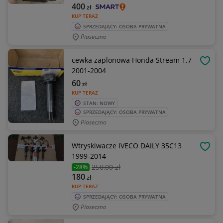
400
zł
KUP TERAZ
SPRZEDAJĄCY: OSOBA PRYWATNA
Piaseczno
cewka zaplonowa Honda Stream 1.7
OBSE
2001-2004
60
zł
KUP TERAZ
STAN: NOWY
SPRZEDAJĄCY: OSOBA PRYWATNA
Piaseczno
Wtryskiwacze IVECO DAILY 35C13
OBSE
1999-2014
250
,00 zł
-28%
180
zł
KUP TERAZ
SPRZEDAJĄCY: OSOBA PRYWATNA
Piaseczno