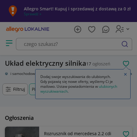
Allegro Smart! Kupuj i sprzedawaj z dostawą za 0 zł
Sprawdź »
Otwórz menu z kategoriami
szukaj
Układ elektryczny silnika
17
ogłoszeń
POL
Części samochodowe
Układ elektryczny, zapłon
Układ elektryczny silnika
Zamkn
Dodaj swoje wyszukiwania do ulubionych.
Gdy pojawią się nowe oferty, wyślemy Ci je
mailowo. Ustaw powiadomienia w
ulubionych
Filtruj
Piaseczno, Mazowieckie, +0 km
wyszukiwaniach
.
Ogłoszenia
Rozrusznik od mercedesa 2.2 cdi
OBSE