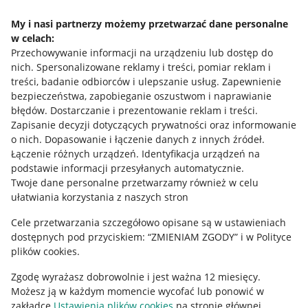
Napisz do nas
My i nasi partnerzy możemy przetwarzać dane personalne
w celach:
Allegro Gadane dla sprzedających
Przechowywanie informacji na urządzeniu lub dostęp do
Allegro Gadane dla kupujących
nich
.
Spersonalizowane reklamy i treści, pomiar reklam i
treści, badanie odbiorców i ulepszanie usług
.
Zapewnienie
Mapa miejscowości
bezpieczeństwa, zapobieganie oszustwom i naprawianie
błędów
.
Dostarczanie i prezentowanie reklam i treści
.
Informacje prawne
Zapisanie decyzji dotyczących prywatności oraz informowanie
o nich
.
Dopasowanie i łączenie danych z innych źródeł
.
Regulamin
Łączenie różnych urządzeń
.
Identyfikacja urządzeń na
podstawie informacji przesyłanych automatycznie
.
Polityka plików "cookies"
Twoje dane personalne przetwarzamy również w celu
ułatwiania korzystania z naszych stron
Ustawienia plików "cookies"
Cele przetwarzania szczegółowo opisane są w ustawieniach
Udostępnianie lokalizacji
dostępnych pod przyciskiem: “ZMIENIAM ZGODY” i w Polityce
Informacje dla Aktu o Usługach Cyfrowych
plików cookies.
Zgodę wyrażasz dobrowolnie i jest ważna 12 miesięcy.
Pobierz aplikację
Możesz ją w każdym momencie wycofać lub ponowić w
zakładce
Ustawienia plików cookies
na stronie głównej.