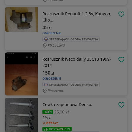
Rozrusznik Renault 1.2 8v, Kangoo,
OBSE
Clio...
45
zł
OGŁOSZENIE
SPRZEDAJĄCY: OSOBA PRYWATNA
PIASECZNO
Rozrusznik iveco daily 35C13 1999-
OBSE
2014
150
zł
OGŁOSZENIE
SPRZEDAJĄCY: OSOBA PRYWATNA
Piaseczno
Cewka zapłonowa Denso.
OBSE
25
,00 zł
-40%
15
zł
KUP TERAZ
DOSTAWA 0 ZŁ