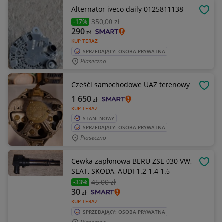
Alternator iveco daily 0125811138
OBSE
350
,00 zł
-17%
290
zł
KUP TERAZ
SPRZEDAJĄCY: OSOBA PRYWATNA
Piaseczno
Cześći samochodowe UAZ terenowy
OBSE
1 650
zł
KUP TERAZ
STAN: NOWY
SPRZEDAJĄCY: OSOBA PRYWATNA
Piaseczno
Cewka zapłonowa BERU ZSE 030 VW,
OBSE
SEAT, SKODA, AUDI 1.2 1.4 1.6
45
,00 zł
-33%
30
zł
KUP TERAZ
SPRZEDAJĄCY: OSOBA PRYWATNA
Piaseczno