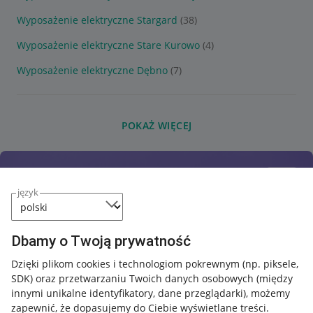
Wyposażenie elektryczne Stargard
(38)
Wyposażenie elektryczne Stare Kurowo
(4)
Wyposażenie elektryczne Dębno
(7)
POKAŻ WIĘCEJ
język
Dbamy o Twoją prywatność
Dzięki plikom cookies i technologiom pokrewnym
(np. piksele,
SDK)
oraz przetwarzaniu Twoich danych osobowych
(między
innymi unikalne identyfikatory, dane przeglądarki)
, możemy
zapewnić, że dopasujemy do Ciebie wyświetlane treści.