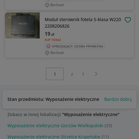
Barlinek
Moduł sterownik fotela S-klasa W220
OBSE
2208206826
19
zł
KUP TERAZ
SPRZEDAJĄCY: OSOBA PRYWATNA
Barlinek
Wybierz stronę:
Następna strona
z
1
Stan przedmiotu: Wyposażenie elektryczne
Bardzo dobry
Zobacz w innej lokalizacji
"Wyposażenie elektryczne"
Wyposażenie elektryczne Gorzów Wielkopolski
(33)
Wyposażenie elektryczne Strzelce Krajeńskie
(11)