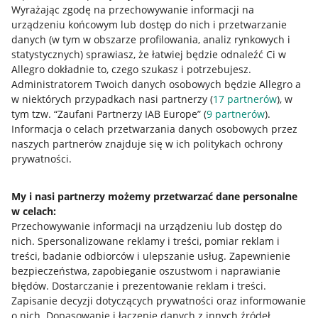
Wyrażając zgodę na przechowywanie informacji na
urządzeniu końcowym lub dostęp do nich i przetwarzanie
danych (w tym w obszarze profilowania, analiz rynkowych i
statystycznych) sprawiasz, że łatwiej będzie odnaleźć Ci w
Allegro dokładnie to, czego szukasz i potrzebujesz.
Administratorem Twoich danych osobowych będzie Allegro a
w niektórych przypadkach nasi partnerzy (
17
partnerów
), w
tym tzw. “Zaufani Partnerzy IAB Europe” (
9
partnerów
).
Przydatne informacje
Informacja o celach przetwarzania danych osobowych przez
naszych partnerów znajduje się w ich politykach ochrony
prywatności.
Jak to działa
Napisz do nas
My i nasi partnerzy możemy przetwarzać dane personalne
w celach:
Allegro Gadane dla sprzedających
Przechowywanie informacji na urządzeniu lub dostęp do
Allegro Gadane dla kupujących
nich
.
Spersonalizowane reklamy i treści, pomiar reklam i
treści, badanie odbiorców i ulepszanie usług
.
Zapewnienie
Mapa miejscowości
bezpieczeństwa, zapobieganie oszustwom i naprawianie
błędów
.
Dostarczanie i prezentowanie reklam i treści
.
Informacje prawne
Zapisanie decyzji dotyczących prywatności oraz informowanie
o nich
.
Dopasowanie i łączenie danych z innych źródeł
.