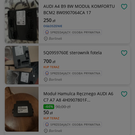
AUDI A4 B9 8W MODUŁ KOMFORTU
OBSE
BCM2 8W0907064CA 17
250
zł
OGŁOSZENIE
SPRZEDAJĄCY: OSOBA PRYWATNA
Barlinek
5Q0959760E sterownik fotela
OBSE
700
zł
KUP TERAZ
SPRZEDAJĄCY: OSOBA PRYWATNA
Barlinek
Moduł Hamulca Ręcznego AUDI A6
OBSE
C7 A7 A8 4H0907801F...
90
,00 zł
-44%
50
zł
KUP TERAZ
SPRZEDAJĄCY: OSOBA PRYWATNA
Barlinek