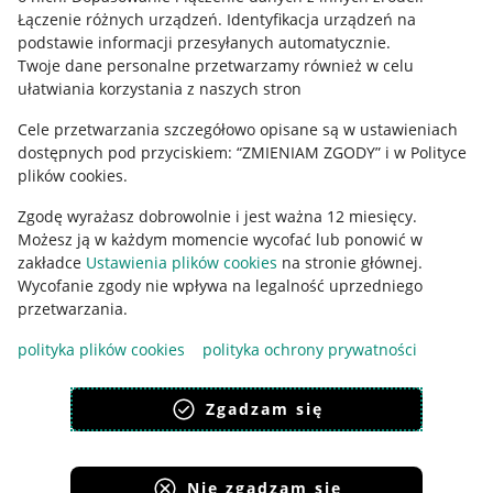
Regulamin
Łączenie różnych urządzeń
.
Identyfikacja urządzeń na
podstawie informacji przesyłanych automatycznie
.
Polityka plików "cookies"
Twoje dane personalne przetwarzamy również w celu
ułatwiania korzystania z naszych stron
Ustawienia plików "cookies"
Cele przetwarzania szczegółowo opisane są w ustawieniach
Udostępnianie lokalizacji
dostępnych pod przyciskiem: “ZMIENIAM ZGODY” i w Polityce
Informacje dla Aktu o Usługach Cyfrowych
plików cookies.
Zgodę wyrażasz dobrowolnie i jest ważna 12 miesięcy.
Pobierz aplikację
Możesz ją w każdym momencie wycofać lub ponowić w
zakładce
Ustawienia plików cookies
na stronie głównej.
Wycofanie zgody nie wpływa na legalność uprzedniego
przetwarzania.
polityka plików cookies
polityka ochrony prywatności
Zgadzam się
Nie zgadzam się