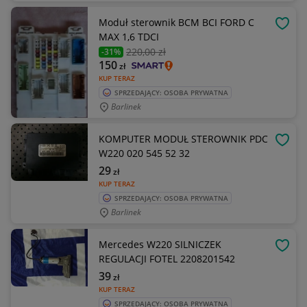
Moduł sterownik BCM BCI FORD C
OBSE
MAX 1,6 TDCI
220
,00 zł
-31%
150
zł
KUP TERAZ
SPRZEDAJĄCY: OSOBA PRYWATNA
Barlinek
KOMPUTER MODUŁ STEROWNIK PDC
OBSE
W220 020 545 52 32
29
zł
KUP TERAZ
SPRZEDAJĄCY: OSOBA PRYWATNA
Barlinek
Mercedes W220 SILNICZEK
OBSE
REGULACJI FOTEL 2208201542
39
zł
KUP TERAZ
SPRZEDAJĄCY: OSOBA PRYWATNA