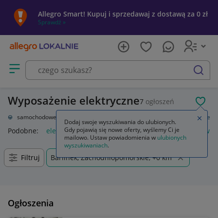
Allegro Smart! Kupuj i sprzedawaj z dostawą za 0 zł
Sprawdź »
Otwórz menu z kategoriami
szukaj
Wyposażenie elektryczne
7
ogłoszeń
POL
Części samochodowe
Układ elektryczny, zapłon
Wyposażenie elektryczne
Zamkn
Dodaj swoje wyszukiwania do ulubionych.
Gdy pojawią się nowe oferty, wyślemy Ci je
Podobne:
elektryczne i elektroniczne wyposażenie pojazdów
mailowo. Ustaw powiadomienia w
ulubionych
wyszukiwaniach
.
Filtruj
Barlinek, Zachodniopomorskie, +0 km
Ogłoszenia