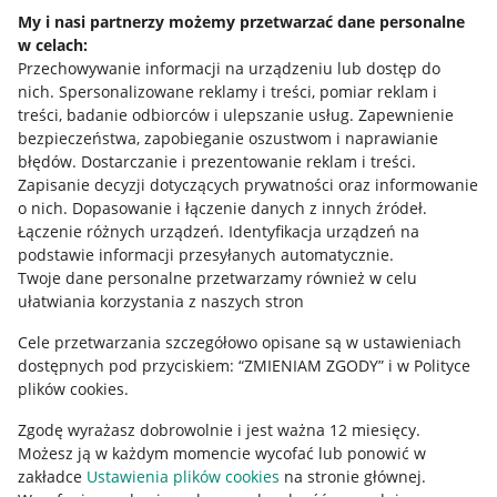
Napisz do nas
My i nasi partnerzy możemy przetwarzać dane personalne
w celach:
Allegro Gadane dla sprzedających
Przechowywanie informacji na urządzeniu lub dostęp do
Allegro Gadane dla kupujących
nich
.
Spersonalizowane reklamy i treści, pomiar reklam i
treści, badanie odbiorców i ulepszanie usług
.
Zapewnienie
Mapa miejscowości
bezpieczeństwa, zapobieganie oszustwom i naprawianie
błędów
.
Dostarczanie i prezentowanie reklam i treści
.
Informacje prawne
Zapisanie decyzji dotyczących prywatności oraz informowanie
o nich
.
Dopasowanie i łączenie danych z innych źródeł
.
Regulamin
Łączenie różnych urządzeń
.
Identyfikacja urządzeń na
podstawie informacji przesyłanych automatycznie
.
Polityka plików "cookies"
Twoje dane personalne przetwarzamy również w celu
ułatwiania korzystania z naszych stron
Ustawienia plików "cookies"
Cele przetwarzania szczegółowo opisane są w ustawieniach
Udostępnianie lokalizacji
dostępnych pod przyciskiem: “ZMIENIAM ZGODY” i w Polityce
Informacje dla Aktu o Usługach Cyfrowych
plików cookies.
Zgodę wyrażasz dobrowolnie i jest ważna 12 miesięcy.
Pobierz aplikację
Możesz ją w każdym momencie wycofać lub ponowić w
zakładce
Ustawienia plików cookies
na stronie głównej.