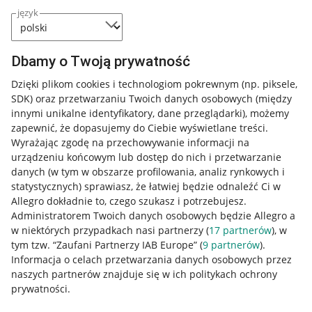
język
Dbamy o Twoją prywatność
Dzięki plikom cookies i technologiom pokrewnym
(np. piksele,
SDK)
oraz przetwarzaniu Twoich danych osobowych
(między
innymi unikalne identyfikatory, dane przeglądarki)
, możemy
zapewnić, że dopasujemy do Ciebie wyświetlane treści.
Wyrażając zgodę na przechowywanie informacji na
urządzeniu końcowym lub dostęp do nich i przetwarzanie
danych (w tym w obszarze profilowania, analiz rynkowych i
statystycznych) sprawiasz, że łatwiej będzie odnaleźć Ci w
Allegro dokładnie to, czego szukasz i potrzebujesz.
Administratorem Twoich danych osobowych będzie Allegro a
w niektórych przypadkach nasi partnerzy (
17
partnerów
), w
tym tzw. “Zaufani Partnerzy IAB Europe” (
9
partnerów
).
Przydatne informacje
Informacja o celach przetwarzania danych osobowych przez
naszych partnerów znajduje się w ich politykach ochrony
prywatności.
Jak to działa