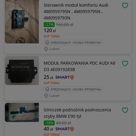
Sterownik moduł komfortu Audi
OBSE
4M0959795N , 4M0959795N ,
4M0959793N
165
,00 zł
-27%
120
zł
KUP TERAZ
SPRZEDAJĄCY: OSOBA PRYWATNA
Lubań
MODUŁ PARKOWANIA PDC AUDI A8
OBSE
D3 4E0919283B
25
zł
KUP TERAZ
SPRZEDAJĄCY: OSOBA PRYWATNA
Lubań
Silniczek podnośnik podnoszenia
OBSE
szyby BMW E90 tyl
49
,00 zł
-18%
40
zł
KUP TERAZ