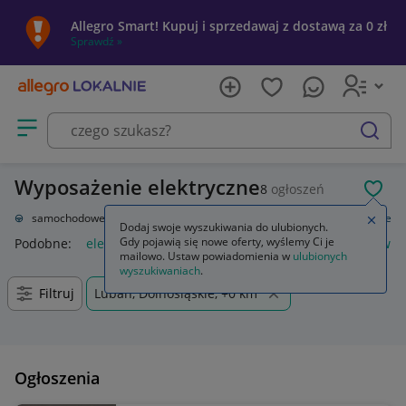
Allegro Smart! Kupuj i sprzedawaj z dostawą za 0 zł
Sprawdź »
Otwórz menu z kategoriami
szukaj
Wyposażenie elektryczne
8
ogłoszeń
POL
Części samochodowe
Układ elektryczny, zapłon
Wyposażenie elektryczne
Zamkn
Dodaj swoje wyszukiwania do ulubionych.
Gdy pojawią się nowe oferty, wyślemy Ci je
Podobne:
elektryczne i elektroniczne wyposażenie pojazdów
mailowo. Ustaw powiadomienia w
ulubionych
wyszukiwaniach
.
Filtruj
Lubań, Dolnośląskie, +0 km
Ogłoszenia