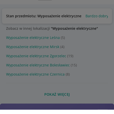
Stan przedmiotu: Wyposażenie elektryczne
Bardzo dobry
Zobacz w innej lokalizacji
"Wyposażenie elektryczne"
Wyposażenie elektryczne Leśna
(5)
Wyposażenie elektryczne Mirsk
(4)
Wyposażenie elektryczne Zgorzelec
(19)
Wyposażenie elektryczne Bolesławiec
(15)
Wyposażenie elektryczne Czernica
(8)
POKAŻ WIĘCEJ