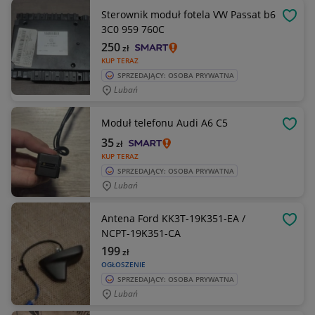
Sterownik moduł fotela VW Passat b6
OBSE
3C0 959 760C
250
zł
KUP TERAZ
SPRZEDAJĄCY: OSOBA PRYWATNA
Lubań
Moduł telefonu Audi A6 C5
OBSE
35
zł
KUP TERAZ
SPRZEDAJĄCY: OSOBA PRYWATNA
Lubań
Antena Ford KK3T-19K351-EA /
OBSE
NCPT-19K351-CA
199
zł
OGŁOSZENIE
SPRZEDAJĄCY: OSOBA PRYWATNA
Lubań