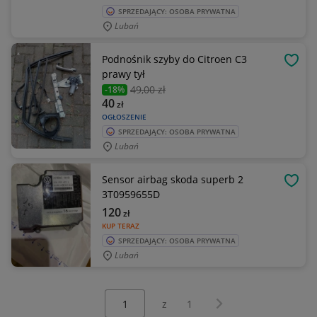
SPRZEDAJĄCY: OSOBA PRYWATNA
Lubań
Podnośnik szyby do Citroen C3
OBSE
prawy tył
49
,00 zł
-18%
40
zł
OGŁOSZENIE
SPRZEDAJĄCY: OSOBA PRYWATNA
Lubań
Sensor airbag skoda superb 2
OBSE
3T0959655D
120
zł
KUP TERAZ
SPRZEDAJĄCY: OSOBA PRYWATNA
Lubań
Wybierz stronę:
Następna strona
z
1