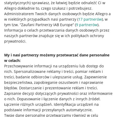
statystycznych) sprawiasz, że łatwiej będzie odnaleźć Ci w
Allegro dokładnie to, czego szukasz i potrzebujesz.
Administratorem Twoich danych osobowych będzie Allegro a
w niektórych przypadkach nasi partnerzy (
17
partnerów
), w
tym tzw. “Zaufani Partnerzy IAB Europe” (
9
partnerów
).
Przydatne informacje
Informacja o celach przetwarzania danych osobowych przez
naszych partnerów znajduje się w ich politykach ochrony
prywatności.
Jak to działa
Napisz do nas
My i nasi partnerzy możemy przetwarzać dane personalne
w celach:
Allegro Gadane dla sprzedających
Przechowywanie informacji na urządzeniu lub dostęp do
Allegro Gadane dla kupujących
nich
.
Spersonalizowane reklamy i treści, pomiar reklam i
treści, badanie odbiorców i ulepszanie usług
.
Zapewnienie
Mapa miejscowości
bezpieczeństwa, zapobieganie oszustwom i naprawianie
błędów
.
Dostarczanie i prezentowanie reklam i treści
.
Informacje prawne
Zapisanie decyzji dotyczących prywatności oraz informowanie
o nich
.
Dopasowanie i łączenie danych z innych źródeł
.
Regulamin
Łączenie różnych urządzeń
.
Identyfikacja urządzeń na
podstawie informacji przesyłanych automatycznie
.
Polityka plików "cookies"
Twoje dane personalne przetwarzamy również w celu