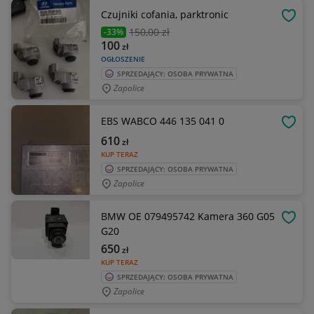
Czujniki cofania, parktronic
OBSE
150
,00 zł
-33%
100
zł
OGŁOSZENIE
SPRZEDAJĄCY: OSOBA PRYWATNA
Zapolice
EBS WABCO 446 135 041 0
OBSE
610
zł
KUP TERAZ
SPRZEDAJĄCY: OSOBA PRYWATNA
Zapolice
BMW OE 079495742 Kamera 360 G05
OBSE
G20
650
zł
KUP TERAZ
SPRZEDAJĄCY: OSOBA PRYWATNA
Zapolice