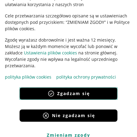
ułatwiania korzystania z naszych stron
Ustawienia plików "cookies"
Cele przetwarzania szczegółowo opisane są w ustawieniach
Udostępnianie lokalizacji
dostępnych pod przyciskiem: “ZMIENIAM ZGODY” i w Polityce
Informacje dla Aktu o Usługach Cyfrowych
plików cookies.
Zgodę wyrażasz dobrowolnie i jest ważna 12 miesięcy.
Pobierz aplikację
Możesz ją w każdym momencie wycofać lub ponowić w
zakładce
Ustawienia plików cookies
na stronie głównej.
Wycofanie zgody nie wpływa na legalność uprzedniego
przetwarzania.
polityka plików cookies
polityka ochrony prywatności
Zgadzam się
Nie zgadzam się
Korzystanie z serwisu oznacza akceptację
regulaminu
.
Zmieniam zgody