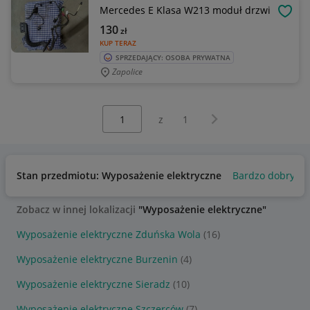
Mercedes E Klasa W213 moduł drzwi
OBSE
130
zł
KUP TERAZ
SPRZEDAJĄCY: OSOBA PRYWATNA
Zapolice
Wybierz stronę:
Następna strona
z
1
Stan przedmiotu: Wyposażenie elektryczne
Bardzo dobry
Zobacz w innej lokalizacji
"Wyposażenie elektryczne"
Wyposażenie elektryczne Zduńska Wola
(16)
Wyposażenie elektryczne Burzenin
(4)
Wyposażenie elektryczne Sieradz
(10)
Wyposażenie elektryczne Szczerców
(7)