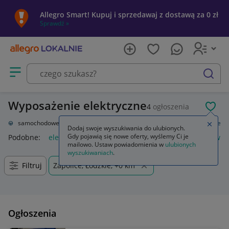
Allegro Smart! Kupuj i sprzedawaj z dostawą za 0 zł
Sprawdź »
Otwórz menu z kategoriami
szukaj
Wyposażenie elektryczne
4
ogłoszenia
POL
Części samochodowe
Układ elektryczny, zapłon
Wyposażenie elektryczne
Zamkn
Dodaj swoje wyszukiwania do ulubionych.
Gdy pojawią się nowe oferty, wyślemy Ci je
Podobne:
elektryczne i elektroniczne wyposażenie pojazdów
mailowo. Ustaw powiadomienia w
ulubionych
wyszukiwaniach
.
Filtruj
Zapolice, Łódzkie, +0 km
Ogłoszenia