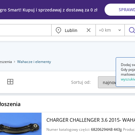
SPRAW
egro Smart! Kupuj i sprzedawaj z dostawą za 0 zł
Miasto
Wyczyść frazę
+
0
km
Odległość
szu
eszenia
Wahacze i elementy
Dodaj sw
Gdy poja
mailowo
wyszuki
k listy
Widok siatki
Sortuj od:
łoszenia
CHARGER CHALLENGER 3.6 2015- WAH
Numer katalogowy części:
68206294AB 443jj
Produc