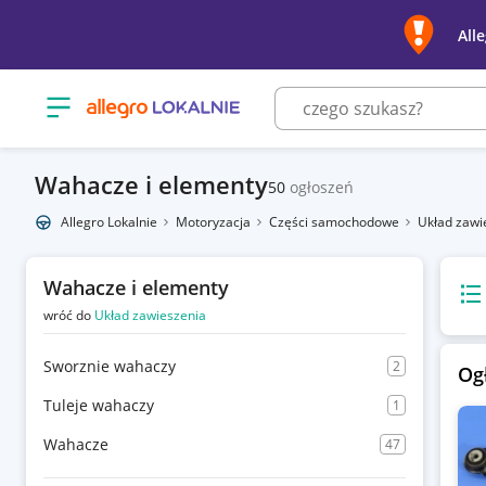
All
Otwórz menu z kategoriami
Wahacze i elementy
50
ogłoszeń
Allegro Lokalnie
Motoryzacja
Części samochodowe
Układ zawi
Wahacze i elementy
Wido
wróć do
Układ zawieszenia
Sworznie wahaczy
2
Og
Tuleje wahaczy
1
Wahacze
47