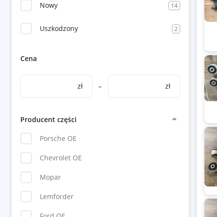
Nowy
14
Uszkodzony
2
Cena
zł
–
zł
Producent części
Porsche OE
Chevrolet OE
Mopar
Lemforder
Ford OE