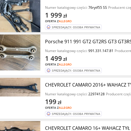
Numer katalogowy części:
76rytf55 SS
Producent czę
1 999
zł
OFERTA Z
ALLEGRO
SPRZEDAJĄCY: OSOBA PRYWATNA
Porsche 911 991 GT2 GT2RS GT3 GT3RS
Numer katalogowy części:
991.331.147.81
Producent
1 499
zł
OFERTA Z
ALLEGRO
SPRZEDAJĄCY: OSOBA PRYWATNA
CHEVROLET CAMARO 2016+ WAHACZ T
Numer katalogowy części:
22974128
Producent częś
199
zł
OFERTA Z
ALLEGRO
SPRZEDAJĄCY: OSOBA PRYWATNA
CHEVROLET CAMARO 16+ WAHACZ TYŁ