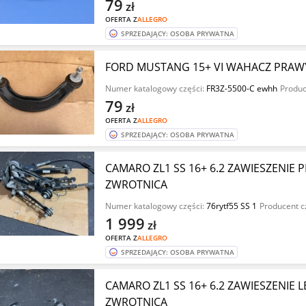
79
zł
OFERTA Z
ALLEGRO
SPRZEDAJĄCY: OSOBA PRYWATNA
FORD MUSTANG 15+ VI WAHACZ PRAWY 
Numer katalogowy części:
FR3Z-5500-C ewhh
Produc
79
zł
OFERTA Z
ALLEGRO
SPRZEDAJĄCY: OSOBA PRYWATNA
CAMARO ZL1 SS 16+ 6.2 ZAWIESZENIE
ZWROTNICA
Numer katalogowy części:
76rytf55 SS 1
Producent c
1 999
zł
OFERTA Z
ALLEGRO
SPRZEDAJĄCY: OSOBA PRYWATNA
CAMARO ZL1 SS 16+ 6.2 ZAWIESZENIE
ZWROTNICA