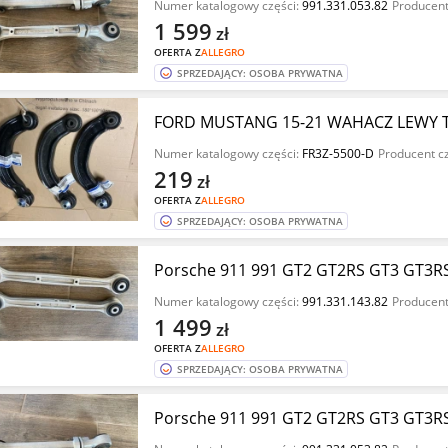
Numer katalogowy części:
991.331.053.82
Producent
1 599
zł
OFERTA Z
ALLEGRO
SPRZEDAJĄCY: OSOBA PRYWATNA
FORD MUSTANG 15-21 WAHACZ LEWY T
Numer katalogowy części:
FR3Z-5500-D
Producent c
219
zł
OFERTA Z
ALLEGRO
SPRZEDAJĄCY: OSOBA PRYWATNA
Porsche 911 991 GT2 GT2RS GT3 GT3RS
Numer katalogowy części:
991.331.143.82
Producent
1 499
zł
OFERTA Z
ALLEGRO
SPRZEDAJĄCY: OSOBA PRYWATNA
Porsche 911 991 GT2 GT2RS GT3 GT3RS