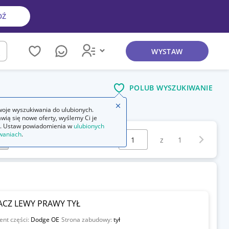
DŹ
WYSTAW
kaj
POLUB WYSZUKIWANIE
Zamknij wskazówkę
oje wyszukiwania do ulubionych.
wią się nowe oferty, wyślemy Ci je
. Ustaw powiadomienia w
ulubionych
Wybierz stronę:
waniach
.
Następna 
z
1
ACZ LEWY PRAWY TYŁ
ent części:
Dodge OE
Strona zabudowy:
tył