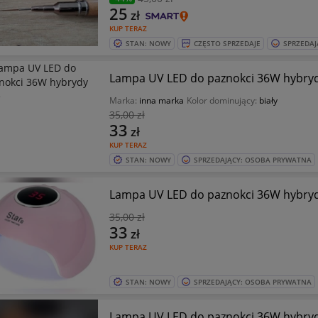
25
zł
KUP TERAZ
STAN: NOWY
CZĘSTO SPRZEDAJE
SPRZEDAJ
Lampa UV LED do paznokci 36W hybryd
Marka:
inna marka
Kolor dominujący:
biały
35
,00 zł
33
zł
KUP TERAZ
STAN: NOWY
SPRZEDAJĄCY: OSOBA PRYWATNA
Lampa UV LED do paznokci 36W hybryd
35
,00 zł
33
zł
KUP TERAZ
STAN: NOWY
SPRZEDAJĄCY: OSOBA PRYWATNA
Lampa UV LED do paznokci 36W hybryd