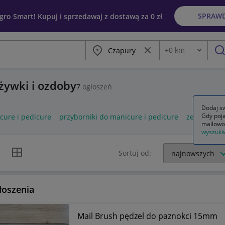
SPRAW
egro Smart! Kupuj i sprzedawaj z dostawą za 0 zł
Miasto
Wyczyść frazę
+
0
km
Odległość
szu
dżywki i ozdoby
7
ogłoszeń
Dodaj sw
Gdy poja
cure i pedicure
przyborniki do manicure i pedicure
zestaw do 
mailowo
wyszuki
k listy
Widok siatki
Sortuj od:
łoszenia
Mail Brush pędzel do paznokci 15mm