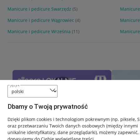
Manicure i pedicure Swarzędz
(5)
Manicure 
Manicure i pedicure Wągrowiec
(4)
Manicure
Manicure i pedicure Września
(11)
Manicure 
język
Dbamy o Twoją prywatność
Dzięki plikom cookies i technologiom pokrewnym
(np. piksele, 
oraz przetwarzaniu Twoich danych osobowych
(między innymi
unikalne identyfikatory, dane przeglądarki)
, możemy zapewnić, 
dopasujemy do Ciebie wyświetlane treści.