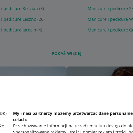
i pedicure Kościan
(5)
Manicure i pedicure S
 i pedicure Leszno
(26)
Manicure i pedicure W
i pedicure Jarocin
(4)
Manicure i pedicure G
POKAŻ WIĘCEJ
SDK)
My i nasi partnerzy możemy przetwarzać dane personaln
celach:
że
Przechowywanie informacji na urządzeniu lub dostęp do ni
Spersonalizowane reklamy i treści, pomiar reklam i treści, b