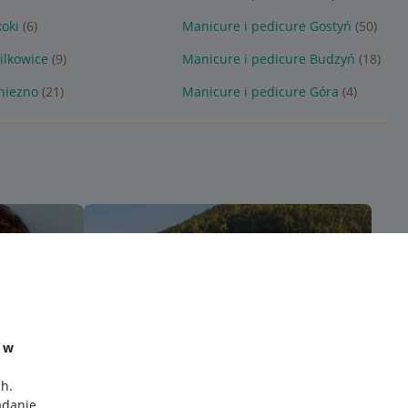
koki
(6)
Manicure i pedicure Gostyń
(50)
ilkowice
(9)
Manicure i pedicure Budzyń
(18)
niezno
(21)
Manicure i pedicure Góra
(4)
e w
ch
.
adanie