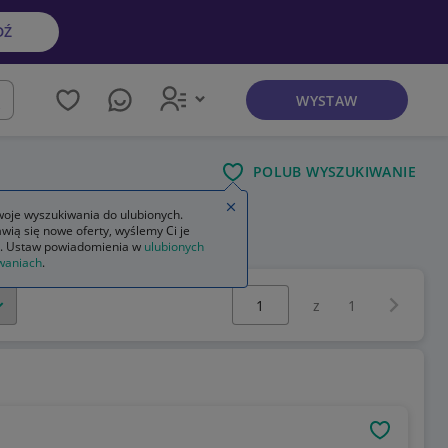
DŹ
WYSTAW
kaj
POLUB WYSZUKIWANIE
Zamknij wskazówkę
oje wyszukiwania do ulubionych.
wią się nowe oferty, wyślemy Ci je
manicure i pedicure dla mężczyzn
. Ustaw powiadomienia w
ulubionych
waniach
.
Wybierz stronę:
Następna 
z
1
OBSERWU