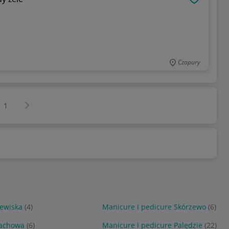
OBSERWU
Czapury
Następna strona
z
1
lewiska
(4)
Manicure i pedicure Skórzewo
(6)
Dachowa
(6)
Manicure i pedicure Palędzie
(22)