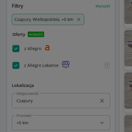
Filtry
Wyczyść
Czapury, Wielkopolskie, +0 km
Oferty
NOWOŚĆ!
z Allegro
z Allegro Lokalnie
7
Lokalizacja
Miejscowość
Promień