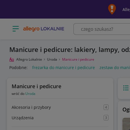
All
Otwórz menu z kategoriami
Manicure i pedicure: lakiery, lampy, o
Allegro Lokalnie
Uroda
Manicure i pedicure
Podobne:
frezarka do manicure i pedicure
zestaw do mani
Manicure i pedicure
Wido
wróć do
Uroda
Akcesoria i przybory
4
Og
Urządzenia
3