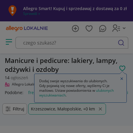
Allegro Smart! Kupuj i sprzedawaj z dostawą za 0 zł
Sprawdź »
Otwórz menu z kategoriami
szukaj
Manicure i pedicure: lakiery, lampy,
odżywki i ozdoby
POL
14
ogłoszeń
Zamkn
Dodaj swoje wyszukiwania do ulubionych.
Allegro Lokalnie
Uroda
Manicure i pedicure
Gdy pojawią się nowe oferty, wyślemy Ci je
mailowo. Ustaw powiadomienia w
ulubionych
Podobne:
frezarka do manicure i pedicure
zestaw do manicu
wyszukiwaniach
.
Filtruj
Krzeszowice, Małopolskie, +0 km