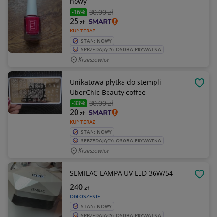
nowy
30
,00 zł
-16%
25
zł
KUP TERAZ
STAN: NOWY
SPRZEDAJĄCY: OSOBA PRYWATNA
Krzeszowice
Unikatowa płytka do stempli
OBSE
UberChic Beauty coffee
30
,00 zł
-33%
20
zł
KUP TERAZ
STAN: NOWY
SPRZEDAJĄCY: OSOBA PRYWATNA
Krzeszowice
SEMILAC LAMPA UV LED 36W/54
OBSE
240
zł
OGŁOSZENIE
STAN: NOWY
SPRZEDAJĄCY: OSOBA PRYWATNA