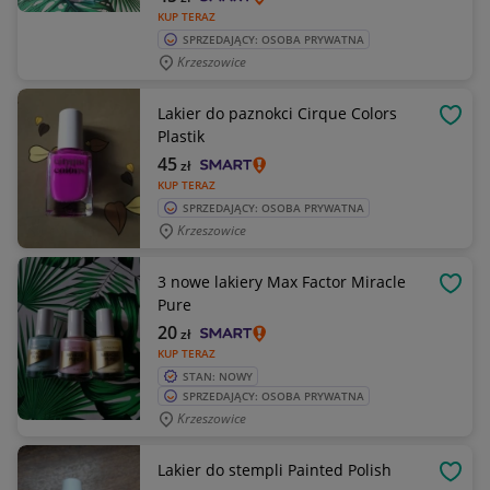
KUP TERAZ
SPRZEDAJĄCY: OSOBA PRYWATNA
Krzeszowice
Lakier do paznokci Cirque Colors
OBSE
Plastik
45
zł
KUP TERAZ
SPRZEDAJĄCY: OSOBA PRYWATNA
Krzeszowice
3 nowe lakiery Max Factor Miracle
OBSE
Pure
20
zł
KUP TERAZ
STAN: NOWY
SPRZEDAJĄCY: OSOBA PRYWATNA
Krzeszowice
Lakier do stempli Painted Polish
OBSE