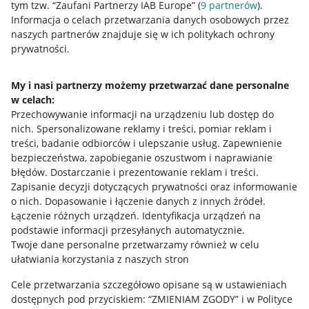
tym tzw. “Zaufani Partnerzy IAB Europe” (
9
partnerów
).
Przydatne informacje
Informacja o celach przetwarzania danych osobowych przez
naszych partnerów znajduje się w ich politykach ochrony
prywatności.
Jak to działa
Napisz do nas
My i nasi partnerzy możemy przetwarzać dane personalne
w celach:
Allegro Gadane dla sprzedających
Przechowywanie informacji na urządzeniu lub dostęp do
Allegro Gadane dla kupujących
nich
.
Spersonalizowane reklamy i treści, pomiar reklam i
treści, badanie odbiorców i ulepszanie usług
.
Zapewnienie
Mapa miejscowości
bezpieczeństwa, zapobieganie oszustwom i naprawianie
błędów
.
Dostarczanie i prezentowanie reklam i treści
.
Informacje prawne
Zapisanie decyzji dotyczących prywatności oraz informowanie
o nich
.
Dopasowanie i łączenie danych z innych źródeł
.
Regulamin
Łączenie różnych urządzeń
.
Identyfikacja urządzeń na
podstawie informacji przesyłanych automatycznie
.
Polityka plików "cookies"
Twoje dane personalne przetwarzamy również w celu
ułatwiania korzystania z naszych stron
Ustawienia plików "cookies"
Cele przetwarzania szczegółowo opisane są w ustawieniach
Udostępnianie lokalizacji
dostępnych pod przyciskiem: “ZMIENIAM ZGODY” i w Polityce