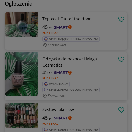
Ogłoszenia
Top coat Out of the door
OBSE
45
zł
KUP TERAZ
SPRZEDAJĄCY: OSOBA PRYWATNA
Krzeszowice
Odżywka do paznokci Maga
OBSE
Cosmetics
45
zł
KUP TERAZ
STAN: NOWY
SPRZEDAJĄCY: OSOBA PRYWATNA
Krzeszowice
Zestaw lakierów
OBSE
45
zł
KUP TERAZ
SPRZEDAJĄCY: OSOBA PRYWATNA