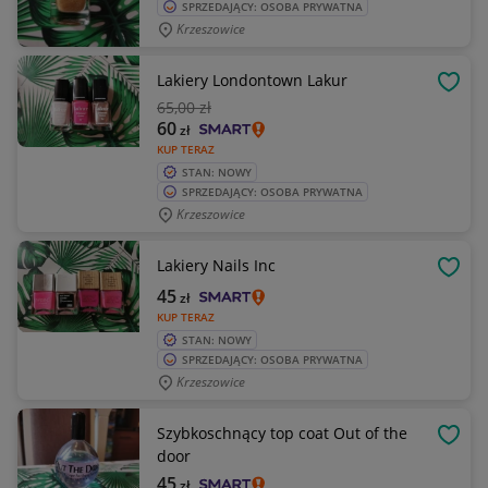
SPRZEDAJĄCY: OSOBA PRYWATNA
Krzeszowice
Lakiery Londontown Lakur
OBSE
65
,00 zł
60
zł
KUP TERAZ
STAN: NOWY
SPRZEDAJĄCY: OSOBA PRYWATNA
Krzeszowice
Lakiery Nails Inc
OBSE
45
zł
KUP TERAZ
STAN: NOWY
SPRZEDAJĄCY: OSOBA PRYWATNA
Krzeszowice
Szybkoschnący top coat Out of the
OBSE
door
45
zł