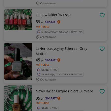
Krzeszowice
Zestaw lakierów Essie
OBSE
59
zł
KUP TERAZ
SPRZEDAJĄCY: OSOBA PRYWATNA
Krzeszowice
Lakier tradycyjny Ethereal Grey
OBSE
Matter
45
zł
KUP TERAZ
STAN: NOWY
SPRZEDAJĄCY: OSOBA PRYWATNA
Krzeszowice
Nowy lakier Cirque Colors Lumiere
OBSE
35
zł
KUP TERAZ
STAN: NOWY