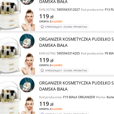
DAMSKA BIAŁA
EAN (GTIN):
5905943312027
Kod producenta:
F13 P
119
zł
OFERTA Z
ALLEGRO
SPRZEDAJĄCY: OSOBA PRYWATNA
ORGANIZER KOSMETYCZKA PUDEŁKO S
DAMSKA BIAŁA
EAN (GTIN):
5905943314205
Kod producenta:
F9 BIA
119
zł
OFERTA Z
ALLEGRO
SPRZEDAJĄCY: OSOBA PRYWATNA
ORGANIZER KOSMETYCZKA PUDEŁKO S
DAMSKA BIAŁA
Kod producenta:
F19 BIAŁA ORGANIZER
Marka:
Korbi
119
zł
OFERTA Z
ALLEGRO