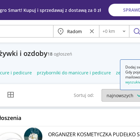
SPRAW
egro Smart! Kupuj i sprzedawaj z dostawą za 0 zł
Miasto
Wyczyść frazę
+
0
km
Odległość
szu
dżywki i ozdoby
18
ogłoszeń
Dodaj sw
Gdy poja
cure i pedicure
przyborniki do manicure i pedicure
zestaw do 
mailowo
wyszuki
k listy
Widok siatki
Sortuj od:
łoszenia
ORGANIZER KOSMETYCZKA PUDEŁKO S