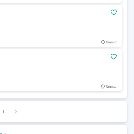
OBSERWU
Radom
OBSERWU
Radom
Następna strona
z
1
any