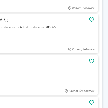
Radom, Żakowice
6 5g
OBSERWU
 producenta:
nr 6
Kod producenta:
285665
Radom, Żakowice
OBSERWU
Radom, Śródmieście
OBSERWU