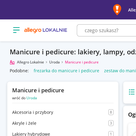
All
Otwórz menu z kategoriami
Manicure i pedicure: lakiery, lampy, o
Allegro Lokalnie
Uroda
Manicure i pedicure
Podobne:
frezarka do manicure i pedicure
zestaw do mani
Manicure i pedicure
Wido
wróć do
Uroda
Akcesoria i przybory
8
Og
Akryle i żele
3
Lakiery hybrydowe
1