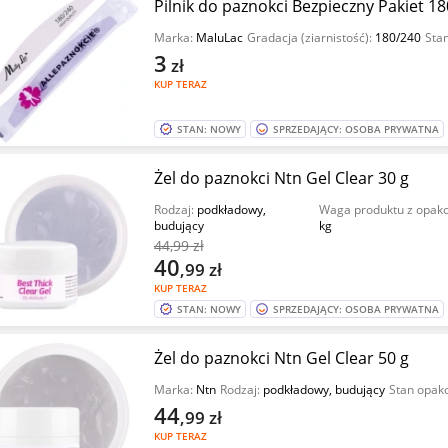
Pilnik do paznokci Bezpieczny Pakiet 1
Marka:
MaluLac
Gradacja (ziarnistość):
180/240
Sta
3
zł
KUP TERAZ
STAN: NOWY
SPRZEDAJĄCY: OSOBA PRYWATNA
Żel do paznokci Ntn Gel Clear 30 g
Rodzaj:
podkładowy,
Waga produktu z opa
budujący
kg
44
,99 zł
40
,99
zł
KUP TERAZ
STAN: NOWY
SPRZEDAJĄCY: OSOBA PRYWATNA
Żel do paznokci Ntn Gel Clear 50 g
Marka:
Ntn
Rodzaj:
podkładowy, budujący
Stan opak
44
,99
zł
KUP TERAZ