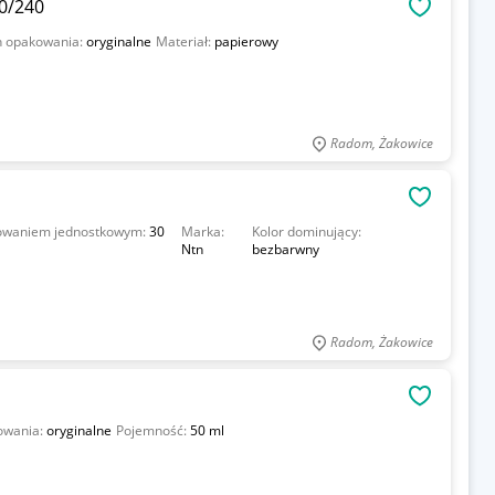
80/240
OBSERWU
n opakowania:
oryginalne
Materiał:
papierowy
Radom, Żakowice
OBSERWU
kowaniem jednostkowym:
30
Marka:
Kolor dominujący:
Ntn
bezbarwny
Radom, Żakowice
OBSERWU
owania:
oryginalne
Pojemność:
50 ml