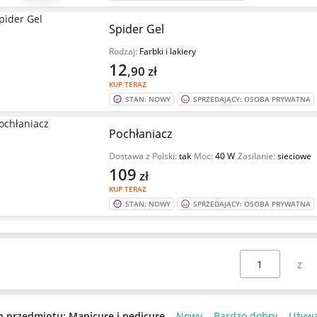
Spider Gel
Rodzaj:
Farbki i lakiery
12
,90
zł
KUP TERAZ
STAN: NOWY
SPRZEDAJĄCY: OSOBA PRYWATNA
Pochłaniacz
Dostawa z Polski:
tak
Moc:
40 W
Zasilanie:
sieciowe
109
zł
KUP TERAZ
STAN: NOWY
SPRZEDAJĄCY: OSOBA PRYWATNA
Wybierz stronę:
n przedmiotu: Manicure i pedicure
Nowy
Bardzo dobry
Używ