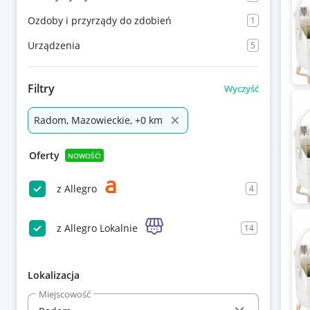
Ozdoby i przyrządy do zdobień
1
Urządzenia
5
Filtry
Wyczyść
Radom, Mazowieckie, +0 km
Oferty
NOWOŚĆ!
z Allegro
4
z Allegro Lokalnie
14
Lokalizacja
Miejscowość