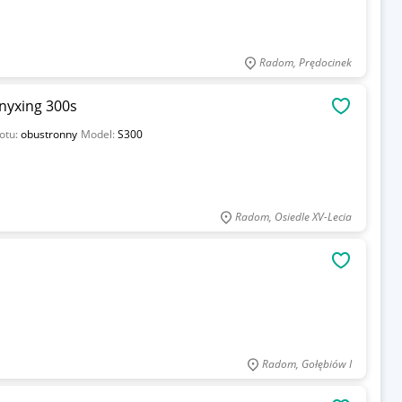
Radom, Prędocinek
nyxing 300s
OBSERWU
otu:
obustronny
Model:
S300
Radom, Osiedle XV-Lecia
OBSERWU
Radom, Gołębiów I