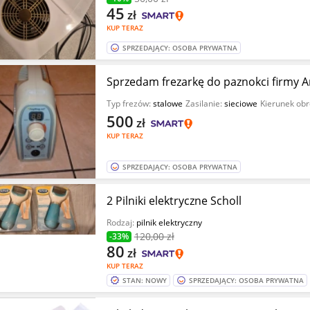
45
zł
KUP TERAZ
SPRZEDAJĄCY: OSOBA PRYWATNA
Sprzedam frezarkę do paznokci firmy A
Typ frezów:
stalowe
Zasilanie:
sieciowe
Kierunek obr
500
zł
KUP TERAZ
SPRZEDAJĄCY: OSOBA PRYWATNA
2 Pilniki elektryczne Scholl
Rodzaj:
pilnik elektryczny
120
,00 zł
-33%
80
zł
KUP TERAZ
STAN: NOWY
SPRZEDAJĄCY: OSOBA PRYWATNA