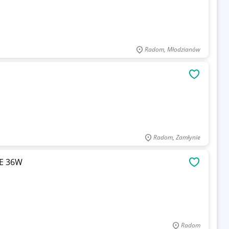
Radom, Młodzianów
OBSERWU
Radom, Zamłynie
E 36W
OBSERWU
Radom