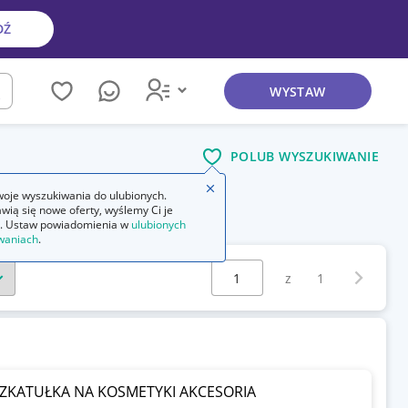
DŹ
WYSTAW
kaj
POLUB WYSZUKIWANIE
Zamknij wskazówkę
oje wyszukiwania do ulubionych.
wią się nowe oferty, wyślemy Ci je
manicure i pedicure dla mężczyzn
. Ustaw powiadomienia w
ulubionych
waniach
.
Wybierz stronę:
Następna 
z
1
ZKATUŁKA NA KOSMETYKI AKCESORIA