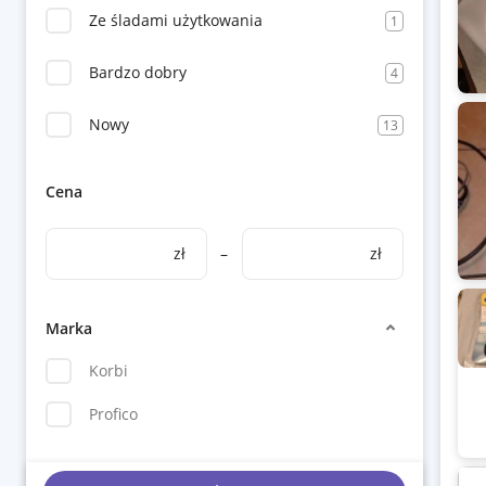
Ze śladami użytkowania
1
Bardzo dobry
4
Nowy
13
Cena
zł
–
zł
Marka
Korbi
Profico