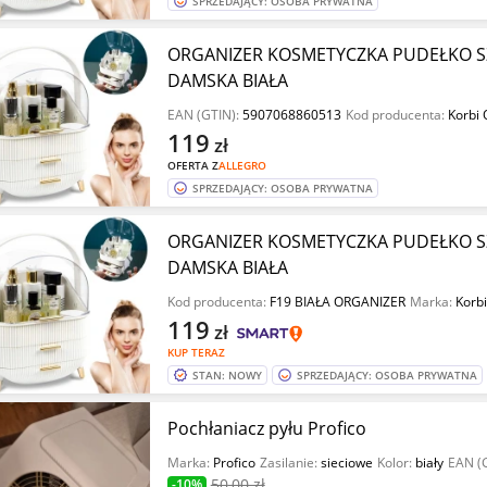
SPRZEDAJĄCY: OSOBA PRYWATNA
ORGANIZER KOSMETYCZKA PUDEŁKO S
DAMSKA BIAŁA
EAN (GTIN):
5907068860513
Kod producenta:
Korbi 
119
zł
OFERTA Z
ALLEGRO
SPRZEDAJĄCY: OSOBA PRYWATNA
ORGANIZER KOSMETYCZKA PUDEŁKO S
DAMSKA BIAŁA
Kod producenta:
F19 BIAŁA ORGANIZER
Marka:
Korbi
119
zł
KUP TERAZ
STAN: NOWY
SPRZEDAJĄCY: OSOBA PRYWATNA
Pochłaniacz pyłu Profico
Marka:
Profico
Zasilanie:
sieciowe
Kolor:
biały
EAN (
50
,00 zł
-10%