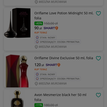
MIEDZNA MUROWANA
Oriflame Love Potion Midnight 50 ml,
OBSE
folia
150
,00 zł
-40%
90
zł
KUP TERAZ
STAN: NOWY
SPRZEDAJĄCY: OSOBA PRYWATNA
MIEDZNA MUROWANA
Oriflame Divine Exclusive 50 ml, folia
OBSE
120
zł
KUP TERAZ
STAN: NOWY
SPRZEDAJĄCY: OSOBA PRYWATNA
MIEDZNA MUROWANA
Avon Mesmerize black her 50 ml
OBSE
folia
180
,00 zł
-11%