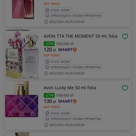
KUP TERAZ
STAN: NOWY
SPRZEDAJĄCY: OSOBA PRYWATNA
MIEDZNA MUROWANA
AVON TTA THE MOMENT 50 ml, folia
OBSE
150
,00 zł
-20%
120
zł
KUP TERAZ
STAN: NOWY
SPRZEDAJĄCY: OSOBA PRYWATNA
MIEDZNA MUROWANA
Avon Lucky Me 50 ml folia
OBSE
180
,00 zł
-27%
130
zł
KUP TERAZ
STAN: NOWY
SPRZEDAJĄCY: OSOBA PRYWATNA
MIEDZNA MUROWANA