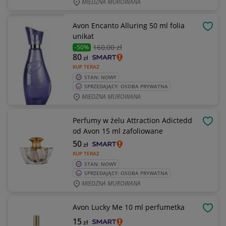
MIEDZNA MUROWANA
Avon Encanto Alluring 50 ml folia
OBSE
unikat
160
,00 zł
-50%
80
zł
KUP TERAZ
STAN: NOWY
SPRZEDAJĄCY: OSOBA PRYWATNA
MIEDZNA MUROWANA
Perfumy w żelu Attraction Adictedd
OBSE
od Avon 15 ml zafoliowane
50
zł
KUP TERAZ
STAN: NOWY
SPRZEDAJĄCY: OSOBA PRYWATNA
MIEDZNA MUROWANA
Avon Lucky Me 10 ml perfumetka
OBSE
15
zł