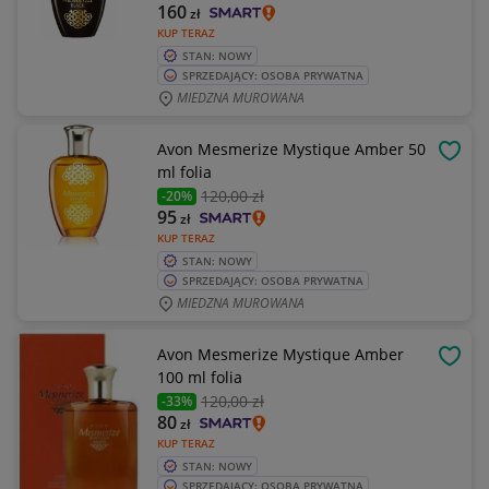
160
zł
KUP TERAZ
STAN: NOWY
SPRZEDAJĄCY: OSOBA PRYWATNA
MIEDZNA MUROWANA
Avon Mesmerize Mystique Amber 50
OBSE
ml folia
120
,00 zł
-20%
95
zł
KUP TERAZ
STAN: NOWY
SPRZEDAJĄCY: OSOBA PRYWATNA
MIEDZNA MUROWANA
Avon Mesmerize Mystique Amber
OBSE
100 ml folia
120
,00 zł
-33%
80
zł
KUP TERAZ
STAN: NOWY
SPRZEDAJĄCY: OSOBA PRYWATNA