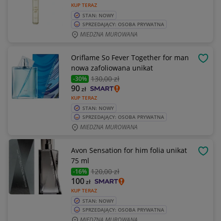
KUP TERAZ
STAN: NOWY
SPRZEDAJĄCY: OSOBA PRYWATNA
MIEDZNA MUROWANA
Oriflame So Fever Together for man
OBSE
nowa zafoliowana unikat
130
,00 zł
-30%
90
zł
KUP TERAZ
STAN: NOWY
SPRZEDAJĄCY: OSOBA PRYWATNA
MIEDZNA MUROWANA
Avon Sensation for him folia unikat
OBSE
75 ml
120
,00 zł
-16%
100
zł
KUP TERAZ
STAN: NOWY
SPRZEDAJĄCY: OSOBA PRYWATNA
MIEDZNA MUROWANA