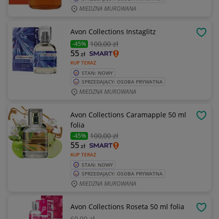
MIEDZNA MUROWANA
Avon Collections Instaglitz
OBSE
100
,00 zł
-45%
55
zł
KUP TERAZ
STAN: NOWY
SPRZEDAJĄCY: OSOBA PRYWATNA
MIEDZNA MUROWANA
Avon Collections Caramapple 50 ml
OBSE
folia
100
,00 zł
-45%
55
zł
KUP TERAZ
STAN: NOWY
SPRZEDAJĄCY: OSOBA PRYWATNA
MIEDZNA MUROWANA
Avon Collections Roseta 50 ml folia
OBSE
60
,00 zł