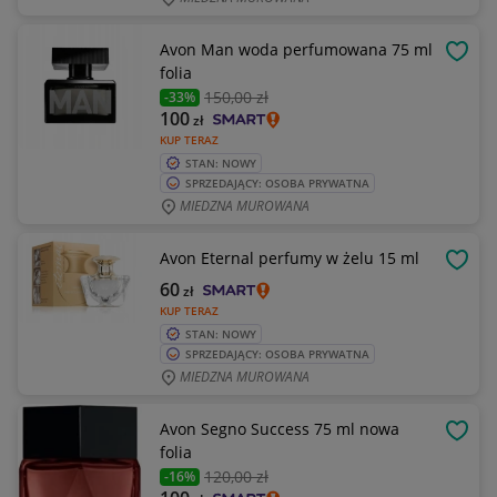
Avon Man woda perfumowana 75 ml
OBSE
folia
150
,00 zł
-33%
100
zł
KUP TERAZ
STAN: NOWY
SPRZEDAJĄCY: OSOBA PRYWATNA
MIEDZNA MUROWANA
Avon Eternal perfumy w żelu 15 ml
OBSE
60
zł
KUP TERAZ
STAN: NOWY
SPRZEDAJĄCY: OSOBA PRYWATNA
MIEDZNA MUROWANA
Avon Segno Success 75 ml nowa
OBSE
folia
120
,00 zł
-16%