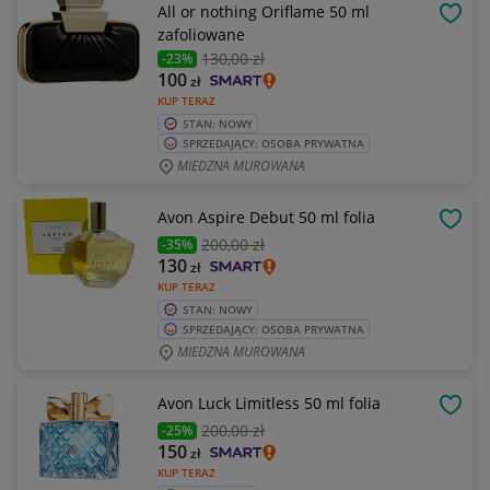
All or nothing Oriflame 50 ml
OBSE
zafoliowane
130
,00 zł
-23%
100
zł
KUP TERAZ
STAN: NOWY
SPRZEDAJĄCY: OSOBA PRYWATNA
MIEDZNA MUROWANA
Avon Aspire Debut 50 ml folia
OBSE
200
,00 zł
-35%
130
zł
KUP TERAZ
STAN: NOWY
SPRZEDAJĄCY: OSOBA PRYWATNA
MIEDZNA MUROWANA
Avon Luck Limitless 50 ml folia
OBSE
200
,00 zł
-25%
150
zł
KUP TERAZ