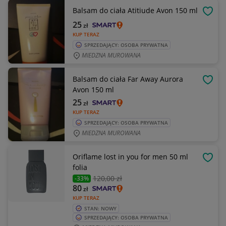
Balsam do ciała Atitiude Avon 150 ml
OBSE
25
zł
KUP TERAZ
SPRZEDAJĄCY: OSOBA PRYWATNA
MIEDZNA MUROWANA
Balsam do ciała Far Away Aurora
OBSE
Avon 150 ml
25
zł
KUP TERAZ
SPRZEDAJĄCY: OSOBA PRYWATNA
MIEDZNA MUROWANA
Oriflame lost in you for men 50 ml
OBSE
folia
120
,00 zł
-33%
80
zł
KUP TERAZ
STAN: NOWY
SPRZEDAJĄCY: OSOBA PRYWATNA