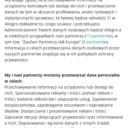
urządzeniu końcowym lub dostęp do nich i przetwarzanie
danych (w tym w obszarze profilowania, analiz rynkowych i
statystycznych) sprawiasz, że łatwiej będzie odnaleźć Ci w
Allegro dokładnie to, czego szukasz i potrzebujesz.
Administratorem Twoich danych osobowych będzie Allegro a
w niektórych przypadkach nasi partnerzy (
17
partnerów
), w
tym tzw. “Zaufani Partnerzy IAB Europe” (
9
partnerów
).
Przydatne informacje
Informacja o celach przetwarzania danych osobowych przez
naszych partnerów znajduje się w ich politykach ochrony
prywatności.
Jak to działa
Napisz do nas
My i nasi partnerzy możemy przetwarzać dane personalne
w celach:
Allegro Gadane dla sprzedających
Przechowywanie informacji na urządzeniu lub dostęp do
Allegro Gadane dla kupujących
nich
.
Spersonalizowane reklamy i treści, pomiar reklam i
treści, badanie odbiorców i ulepszanie usług
.
Zapewnienie
Mapa miejscowości
bezpieczeństwa, zapobieganie oszustwom i naprawianie
błędów
.
Dostarczanie i prezentowanie reklam i treści
.
Informacje prawne
Zapisanie decyzji dotyczących prywatności oraz informowanie
o nich
.
Dopasowanie i łączenie danych z innych źródeł
.
Regulamin