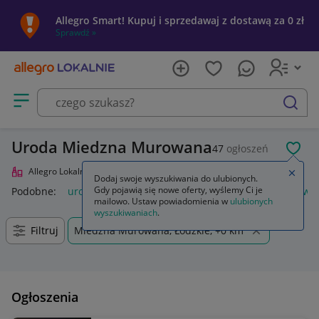
Allegro Smart! Kupuj i sprzedawaj z dostawą za 0 zł
Sprawdź »
Otwórz menu z kategoriami
szukaj
Uroda Miedzna Murowana
47
ogłoszeń
POL
Allegro Lokalnie
Uroda
Zamkn
Dodaj swoje wyszukiwania do ulubionych.
Gdy pojawią się nowe oferty, wyślemy Ci je
Podobne:
uroda
krem przeciw zmarszczkom uroda
zdrowie
mailowo. Ustaw powiadomienia w
ulubionych
wyszukiwaniach
.
Filtruj
Miedzna Murowana, Łódzkie, +0 km
Ogłoszenia