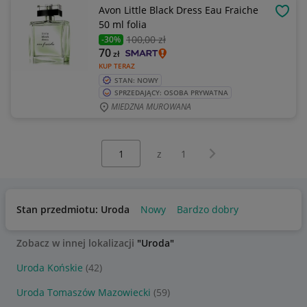
Avon Little Black Dress Eau Fraiche
OBSE
50 ml folia
100
,00 zł
-30%
70
zł
KUP TERAZ
STAN: NOWY
SPRZEDAJĄCY: OSOBA PRYWATNA
MIEDZNA MUROWANA
Wybierz stronę:
Następna strona
z
1
Stan przedmiotu: Uroda
Nowy
Bardzo dobry
Zobacz w innej lokalizacji
"Uroda"
Uroda Końskie
(42)
Uroda Tomaszów Mazowiecki
(59)