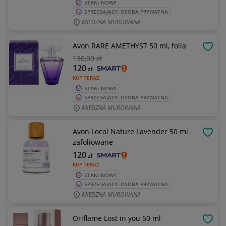
STAN: NOWY
SPRZEDAJĄCY: OSOBA PRYWATNA
MIEDZNA MUROWANA
Avon RARE AMETHYST 50 ml, folia
OBSE
130
,00 zł
120
zł
KUP TERAZ
STAN: NOWY
SPRZEDAJĄCY: OSOBA PRYWATNA
MIEDZNA MUROWANA
Avon Local Nature Lavender 50 ml
OBSE
zafoliowane
120
zł
KUP TERAZ
STAN: NOWY
SPRZEDAJĄCY: OSOBA PRYWATNA
MIEDZNA MUROWANA
Oriflame Lost in you 50 ml
OBSE