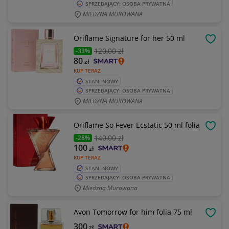
SPRZEDAJĄCY: OSOBA PRYWATNA
MIEDZNA MUROWANA
Oriflame Signature for her 50 ml
OBSE
120
,00 zł
-33%
80
zł
KUP TERAZ
STAN: NOWY
SPRZEDAJĄCY: OSOBA PRYWATNA
MIEDZNA MUROWANA
Oriflame So Fever Ecstatic 50 ml folia
OBSE
140
,00 zł
-28%
100
zł
KUP TERAZ
STAN: NOWY
SPRZEDAJĄCY: OSOBA PRYWATNA
Miedzna Murowana
Avon Tomorrow for him folia 75 ml
OBSE
300
zł