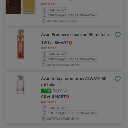
KUP TERAZ
STAN: NOWY
SPRZEDAJĄCY: OSOBA PRYWATNA
Miedzna Murowana
Avon Premiere Luxe oud 50 ml folia
OBSE
120
zł
KUP TERAZ
STAN: NOWY
SPRZEDAJĄCY: OSOBA PRYWATNA
MIEDZNA MUROWANA
Avon today tommorow ALWAYS 50
OBSE
ml folia
50
,00 zł
-20%
40
zł
KUP TERAZ
STAN: NOWY
SPRZEDAJĄCY: OSOBA PRYWATNA
MIEDZNA MUROWANA