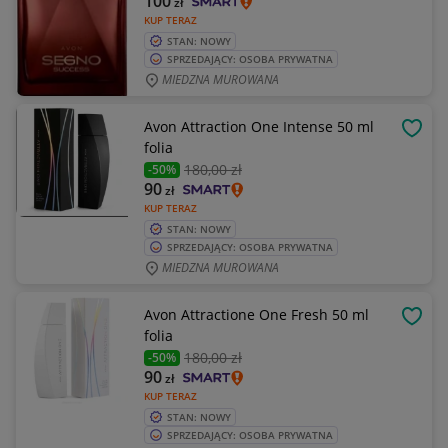
100
zł
KUP TERAZ
STAN: NOWY
SPRZEDAJĄCY: OSOBA PRYWATNA
MIEDZNA MUROWANA
Avon Attraction One Intense 50 ml
OBSE
folia
180
,00 zł
-50%
90
zł
KUP TERAZ
STAN: NOWY
SPRZEDAJĄCY: OSOBA PRYWATNA
MIEDZNA MUROWANA
Avon Attractione One Fresh 50 ml
OBSE
folia
180
,00 zł
-50%
90
zł
KUP TERAZ
STAN: NOWY
SPRZEDAJĄCY: OSOBA PRYWATNA