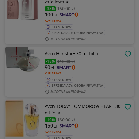
zafoliowane
150
,00 zł
-33%
100
zł
KUP TERAZ
STAN: NOWY
SPRZEDAJĄCY: OSOBA PRYWATNA
MIEDZNA MUROWANA
Avon Her story 50 ml folia
OBSE
110
,00 zł
-18%
90
zł
KUP TERAZ
STAN: NOWY
SPRZEDAJĄCY: OSOBA PRYWATNA
MIEDZNA MUROWANA
Avon TODAY TOMMOROW HEART 30
OBSE
ml folia
180
,00 zł
-16%
150
zł
KUP TERAZ
STAN: NOWY