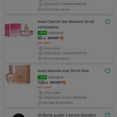
SPRZEDAJĄCY: OSOBA PRYWATNA
Miedzna Murowana
Avon Cherish the Moment 50 ml
OBSE
zafoliowane
120
,00 zł
-50%
60
zł
KUP TERAZ
STAN: NOWY
SPRZEDAJĄCY: OSOBA PRYWATNA
Miedzna Murowana
Avon Maxima Icon 50 ml folia
OBSE
180
,00 zł
-33%
120
zł
KUP TERAZ
STAN: NOWY
SPRZEDAJĄCY: OSOBA PRYWATNA
MIEDZNA MUROWANA
Oriflame puder z serum Giordani