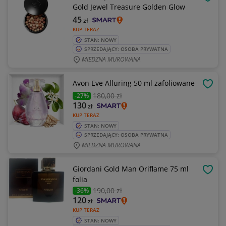
OBSE
Gold Jewel Treasure Golden Glow
45
zł
KUP TERAZ
STAN: NOWY
SPRZEDAJĄCY: OSOBA PRYWATNA
MIEDZNA MUROWANA
Avon Eve Alluring 50 ml zafoliowane
OBSE
180
,00 zł
-27%
130
zł
KUP TERAZ
STAN: NOWY
SPRZEDAJĄCY: OSOBA PRYWATNA
MIEDZNA MUROWANA
Giordani Gold Man Oriflame 75 ml
OBSE
folia
190
,00 zł
-36%
120
zł
KUP TERAZ
STAN: NOWY