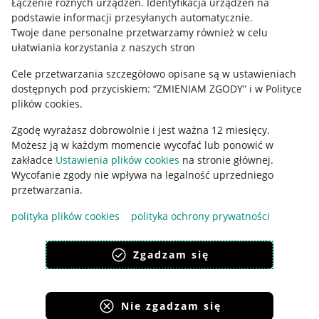
Łączenie różnych urządzeń
.
Identyfikacja urządzeń na
podstawie informacji przesyłanych automatycznie
.
Polityka plików "cookies"
Twoje dane personalne przetwarzamy również w celu
ułatwiania korzystania z naszych stron
Ustawienia plików "cookies"
Cele przetwarzania szczegółowo opisane są w ustawieniach
Udostępnianie lokalizacji
dostępnych pod przyciskiem: “ZMIENIAM ZGODY” i w Polityce
Informacje dla Aktu o Usługach Cyfrowych
plików cookies.
Zgodę wyrażasz dobrowolnie i jest ważna 12 miesięcy.
Pobierz aplikację
Możesz ją w każdym momencie wycofać lub ponowić w
zakładce
Ustawienia plików cookies
na stronie głównej.
Wycofanie zgody nie wpływa na legalność uprzedniego
przetwarzania.
polityka plików cookies
polityka ochrony prywatności
Zgadzam się
Nie zgadzam się
Korzystanie z serwisu oznacza akceptację
regulaminu
.