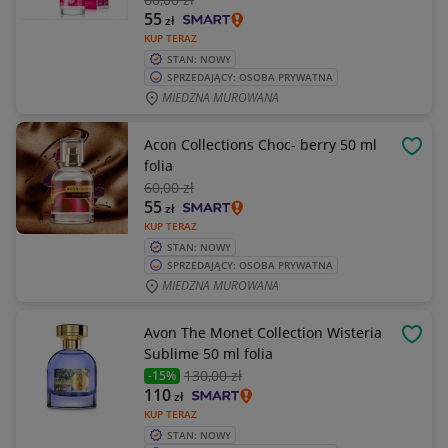
55
zł
KUP TERAZ
STAN: NOWY
SPRZEDAJĄCY: OSOBA PRYWATNA
MIEDZNA MUROWANA
Acon Collections Choc- berry 50 ml
OBSE
folia
60
,00 zł
55
zł
KUP TERAZ
STAN: NOWY
SPRZEDAJĄCY: OSOBA PRYWATNA
MIEDZNA MUROWANA
Avon The Monet Collection Wisteria
OBSE
Sublime 50 ml folia
130
,00 zł
-15%
110
zł
KUP TERAZ
STAN: NOWY