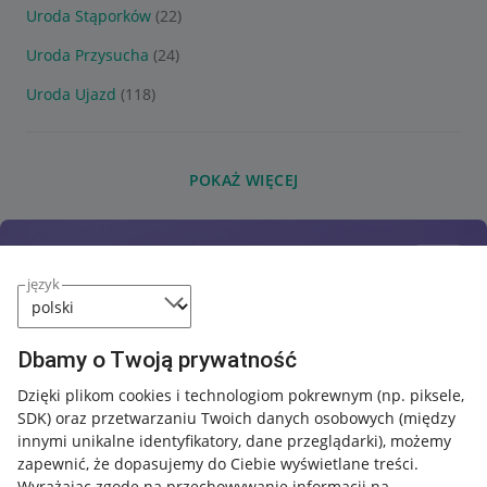
Uroda Stąporków
(22)
Uroda Przysucha
(24)
Uroda Ujazd
(118)
POKAŻ WIĘCEJ
język
Dbamy o Twoją prywatność
Dzięki plikom cookies i technologiom pokrewnym
(np. piksele,
SDK)
oraz przetwarzaniu Twoich danych osobowych
(między
innymi unikalne identyfikatory, dane przeglądarki)
, możemy
zapewnić, że dopasujemy do Ciebie wyświetlane treści.
Wyrażając zgodę na przechowywanie informacji na