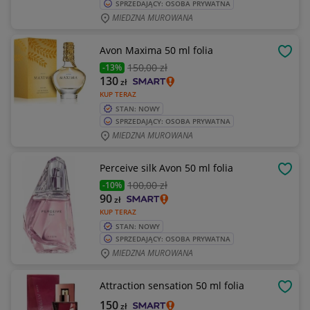
SPRZEDAJĄCY: OSOBA PRYWATNA
MIEDZNA MUROWANA
Avon Maxima 50 ml folia
OBSE
150
,00 zł
-13%
130
zł
KUP TERAZ
STAN: NOWY
SPRZEDAJĄCY: OSOBA PRYWATNA
MIEDZNA MUROWANA
Perceive silk Avon 50 ml folia
OBSE
100
,00 zł
-10%
90
zł
KUP TERAZ
STAN: NOWY
SPRZEDAJĄCY: OSOBA PRYWATNA
MIEDZNA MUROWANA
Attraction sensation 50 ml folia
OBSE
150
zł