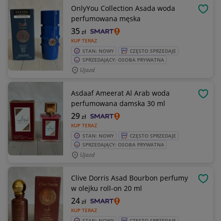
OnlyYou Collection Asada woda
OBSE
perfumowana męska
35
zł
KUP TERAZ
STAN: NOWY
CZĘSTO SPRZEDAJE
SPRZEDAJĄCY: OSOBA PRYWATNA
Ujazd
Asdaaf Ameerat Al Arab woda
OBSE
perfumowana damska 30 ml
29
zł
KUP TERAZ
STAN: NOWY
CZĘSTO SPRZEDAJE
SPRZEDAJĄCY: OSOBA PRYWATNA
Ujazd
Clive Dorris Asad Bourbon perfumy
OBSE
w olejku roll-on 20 ml
24
zł
KUP TERAZ
STAN: NOWY
CZĘSTO SPRZEDAJE