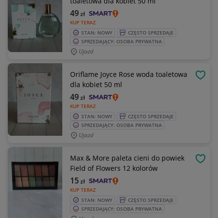
toaletowa dla kobiet 50 ml
49
zł
KUP TERAZ
STAN: NOWY
CZĘSTO SPRZEDAJE
SPRZEDAJĄCY: OSOBA PRYWATNA
Ujazd
Oriflame Joyce Rose woda toaletowa
OBSE
dla kobiet 50 ml
49
zł
KUP TERAZ
STAN: NOWY
CZĘSTO SPRZEDAJE
SPRZEDAJĄCY: OSOBA PRYWATNA
Ujazd
Max & More paleta cieni do powiek
OBSE
Field of Flowers 12 kolorów
15
zł
KUP TERAZ
STAN: NOWY
CZĘSTO SPRZEDAJE
SPRZEDAJĄCY: OSOBA PRYWATNA