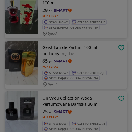
100 ml
29
zł
KUP TERAZ
STAN: NOWY
CZĘSTO SPRZEDAJE
SPRZEDAJĄCY: OSOBA PRYWATNA
Ujazd
Geist Eau de Parfum 100 ml –
OBSE
perfumy męskie
65
zł
KUP TERAZ
STAN: NOWY
CZĘSTO SPRZEDAJE
SPRZEDAJĄCY: OSOBA PRYWATNA
Ujazd
OnlyYou Collection Woda
OBSE
Perfumowana Damska 30 ml
25
zł
KUP TERAZ
STAN: NOWY
CZĘSTO SPRZEDAJE
SPRZEDAJĄCY: OSOBA PRYWATNA