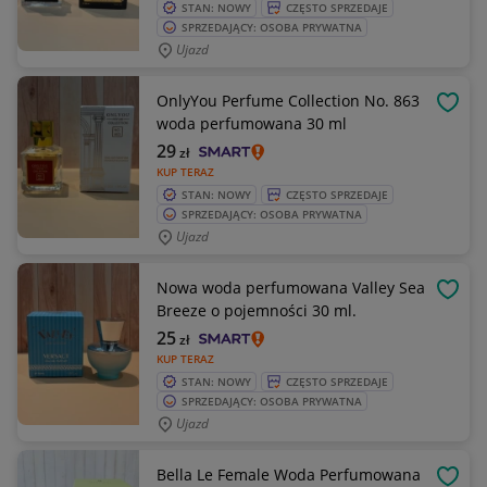
STAN: NOWY
CZĘSTO SPRZEDAJE
SPRZEDAJĄCY: OSOBA PRYWATNA
Ujazd
OnlyYou Perfume Collection No. 863
OBSE
woda perfumowana 30 ml
29
zł
KUP TERAZ
STAN: NOWY
CZĘSTO SPRZEDAJE
SPRZEDAJĄCY: OSOBA PRYWATNA
Ujazd
Nowa woda perfumowana Valley Sea
OBSE
Breeze o pojemności 30 ml.
25
zł
KUP TERAZ
STAN: NOWY
CZĘSTO SPRZEDAJE
SPRZEDAJĄCY: OSOBA PRYWATNA
Ujazd
Bella Le Female Woda Perfumowana
OBSE