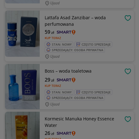
Ujazd
Lattafa Asad Zanzibar – woda
OBSE
perfumowana
59
zł
KUP TERAZ
STAN: NOWY
CZĘSTO SPRZEDAJE
SPRZEDAJĄCY: OSOBA PRYWATNA
Ujazd
Boss – woda toaletowa
OBSE
29
zł
KUP TERAZ
STAN: NOWY
CZĘSTO SPRZEDAJE
SPRZEDAJĄCY: OSOBA PRYWATNA
Ujazd
Kormesic Manuka Honey Essence
OBSE
Water
26
zł