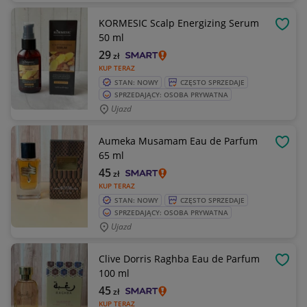
KORMESIC Scalp Energizing Serum
OBSE
50 ml
29
zł
KUP TERAZ
STAN: NOWY
CZĘSTO SPRZEDAJE
SPRZEDAJĄCY: OSOBA PRYWATNA
Ujazd
Aumeka Musamam Eau de Parfum
OBSE
65 ml
45
zł
KUP TERAZ
STAN: NOWY
CZĘSTO SPRZEDAJE
SPRZEDAJĄCY: OSOBA PRYWATNA
Ujazd
Clive Dorris Raghba Eau de Parfum
OBSE
100 ml
45
zł
KUP TERAZ