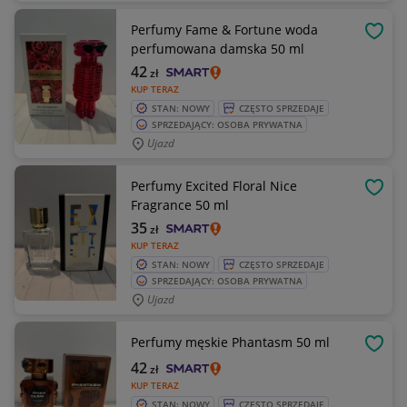
Perfumy Fame & Fortune woda
OBSE
perfumowana damska 50 ml
42
zł
KUP TERAZ
STAN: NOWY
CZĘSTO SPRZEDAJE
SPRZEDAJĄCY: OSOBA PRYWATNA
Ujazd
Perfumy Excited Floral Nice
OBSE
Fragrance 50 ml
35
zł
KUP TERAZ
STAN: NOWY
CZĘSTO SPRZEDAJE
SPRZEDAJĄCY: OSOBA PRYWATNA
Ujazd
Perfumy męskie Phantasm 50 ml
OBSE
42
zł
KUP TERAZ
STAN: NOWY
CZĘSTO SPRZEDAJE