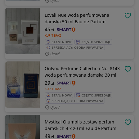
Ujazd
Lovali Nue woda perfumowana
OBSE
damska 50 ml Eau de Parfum
45
zł
KUP TERAZ
STAN: NOWY
CZĘSTO SPRZEDAJE
SPRZEDAJĄCY: OSOBA PRYWATNA
Ujazd
Onlyou Perfume Collection No. 8143
OBSE
woda perfumowana damska 30 ml
29
zł
KUP TERAZ
STAN: NOWY
CZĘSTO SPRZEDAJE
SPRZEDAJĄCY: OSOBA PRYWATNA
Ujazd
Mystical Olumpils zestaw perfum
OBSE
damskich 4 x 20 ml Eau de Parfum
49
zł