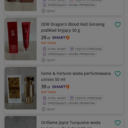
SPRZEDAJĄCY: OSOBA PRYWATNA
Ujazd
DDR Dragon’s Blood Red Ginseng
OBSE
podkład kryjący 30 g
29
zł
KUP TERAZ
STAN: NOWY
CZĘSTO SPRZEDAJE
SPRZEDAJĄCY: OSOBA PRYWATNA
Ujazd
Fame & Fortune woda perfumowana
OBSE
unisex 50 ml
39
zł
KUP TERAZ
STAN: NOWY
CZĘSTO SPRZEDAJE
SPRZEDAJĄCY: OSOBA PRYWATNA
Ujazd
Oriflame Joyce Turquoise woda
OBSE