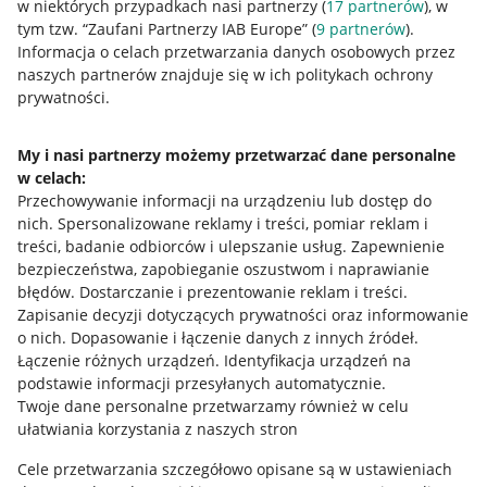
w niektórych przypadkach nasi partnerzy (
17
partnerów
), w
tym tzw. “Zaufani Partnerzy IAB Europe” (
9
partnerów
).
Przydatne informacje
Informacja o celach przetwarzania danych osobowych przez
naszych partnerów znajduje się w ich politykach ochrony
prywatności.
Jak to działa
Napisz do nas
My i nasi partnerzy możemy przetwarzać dane personalne
w celach:
Allegro Gadane dla sprzedających
Przechowywanie informacji na urządzeniu lub dostęp do
Allegro Gadane dla kupujących
nich
.
Spersonalizowane reklamy i treści, pomiar reklam i
treści, badanie odbiorców i ulepszanie usług
.
Zapewnienie
Mapa miejscowości
bezpieczeństwa, zapobieganie oszustwom i naprawianie
błędów
.
Dostarczanie i prezentowanie reklam i treści
.
Informacje prawne
Zapisanie decyzji dotyczących prywatności oraz informowanie
o nich
.
Dopasowanie i łączenie danych z innych źródeł
.
Regulamin
Łączenie różnych urządzeń
.
Identyfikacja urządzeń na
podstawie informacji przesyłanych automatycznie
.
Polityka plików "cookies"
Twoje dane personalne przetwarzamy również w celu
ułatwiania korzystania z naszych stron
Ustawienia plików "cookies"
Cele przetwarzania szczegółowo opisane są w ustawieniach
Udostępnianie lokalizacji