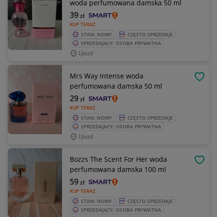
woda perfumowana damska 50 ml
39
zł
KUP TERAZ
STAN: NOWY
CZĘSTO SPRZEDAJE
SPRZEDAJĄCY: OSOBA PRYWATNA
Ujazd
Mrs Way Intense woda
OBSE
perfumowana damska 50 ml
29
zł
KUP TERAZ
STAN: NOWY
CZĘSTO SPRZEDAJE
SPRZEDAJĄCY: OSOBA PRYWATNA
Ujazd
Bozzs The Scent For Her woda
OBSE
perfumowana damska 100 ml
59
zł
KUP TERAZ
STAN: NOWY
CZĘSTO SPRZEDAJE
SPRZEDAJĄCY: OSOBA PRYWATNA