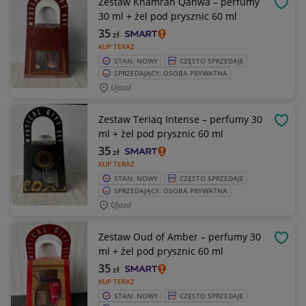
Zestaw Khamrah Qahwa – perfumy
OBSE
30 ml + żel pod prysznic 60 ml
35
zł
KUP TERAZ
STAN: NOWY
CZĘSTO SPRZEDAJE
SPRZEDAJĄCY: OSOBA PRYWATNA
Ujazd
Zestaw Teriaq Intense – perfumy 30
OBSE
ml + żel pod prysznic 60 ml
35
zł
KUP TERAZ
STAN: NOWY
CZĘSTO SPRZEDAJE
SPRZEDAJĄCY: OSOBA PRYWATNA
Ujazd
Zestaw Oud of Amber – perfumy 30
OBSE
ml + żel pod prysznic 60 ml
35
zł
KUP TERAZ
STAN: NOWY
CZĘSTO SPRZEDAJE