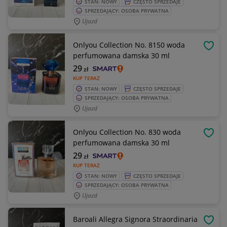
STAN: NOWY
CZĘSTO SPRZEDAJE
SPRZEDAJĄCY: OSOBA PRYWATNA
Ujazd
Onlyou Collection No. 8150 woda
OBSE
perfumowana damska 30 ml
29
zł
KUP TERAZ
STAN: NOWY
CZĘSTO SPRZEDAJE
SPRZEDAJĄCY: OSOBA PRYWATNA
Ujazd
Onlyou Collection No. 830 woda
OBSE
perfumowana damska 30 ml
29
zł
KUP TERAZ
STAN: NOWY
CZĘSTO SPRZEDAJE
SPRZEDAJĄCY: OSOBA PRYWATNA
Ujazd
Baroali Allegra Signora Straordinaria
OBSE