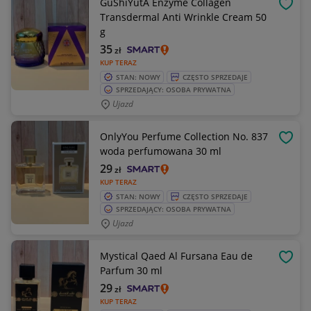
GuShiYutA Enzyme Collagen
OBSE
Transdermal Anti Wrinkle Cream 50
g
35
zł
KUP TERAZ
STAN: NOWY
CZĘSTO SPRZEDAJE
SPRZEDAJĄCY: OSOBA PRYWATNA
Ujazd
OnlyYou Perfume Collection No. 837
OBSE
woda perfumowana 30 ml
29
zł
KUP TERAZ
STAN: NOWY
CZĘSTO SPRZEDAJE
SPRZEDAJĄCY: OSOBA PRYWATNA
Ujazd
Mystical Qaed Al Fursana Eau de
OBSE
Parfum 30 ml
29
zł
KUP TERAZ