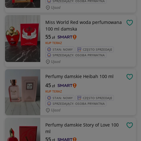
SPRZEDAJĄCY: OSOBA PRYWATNA
Ujazd
Miss World Red woda perfumowana
OBSE
100 ml damska
55
zł
KUP TERAZ
STAN: NOWY
CZĘSTO SPRZEDAJE
SPRZEDAJĄCY: OSOBA PRYWATNA
Ujazd
Perfumy damskie Heibah 100 ml
OBSE
45
zł
KUP TERAZ
STAN: NOWY
CZĘSTO SPRZEDAJE
SPRZEDAJĄCY: OSOBA PRYWATNA
Ujazd
Perfumy damskie Story of Love 100
OBSE
ml
55
zł