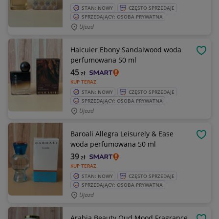
STAN: NOWY
CZĘSTO SPRZEDAJE
SPRZEDAJĄCY: OSOBA PRYWATNA
Ujazd
Haicuier Ebony Sandalwood woda
OBSE
perfumowana 50 ml
45
zł
KUP TERAZ
STAN: NOWY
CZĘSTO SPRZEDAJE
SPRZEDAJĄCY: OSOBA PRYWATNA
Ujazd
Baroali Allegra Leisurely & Ease
OBSE
woda perfumowana 50 ml
39
zł
KUP TERAZ
STAN: NOWY
CZĘSTO SPRZEDAJE
SPRZEDAJĄCY: OSOBA PRYWATNA
Ujazd
Arabia Beauty Oud Mood Fragrance