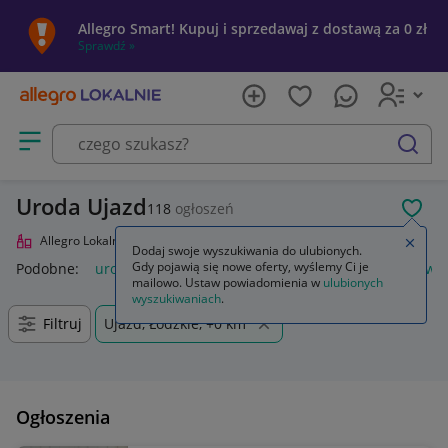
Allegro Smart! Kupuj i sprzedawaj z dostawą za 0 zł
Sprawdź »
Otwórz menu z kategoriami
szukaj
Uroda Ujazd
118
ogłoszeń
POL
Allegro Lokalnie
Uroda
Zamkn
Dodaj swoje wyszukiwania do ulubionych.
Gdy pojawią się nowe oferty, wyślemy Ci je
Podobne:
uroda
krem przeciw zmarszczkom uroda
zdrowie
mailowo. Ustaw powiadomienia w
ulubionych
wyszukiwaniach
.
Filtruj
Ujazd, Łódzkie, +0 km
Ogłoszenia