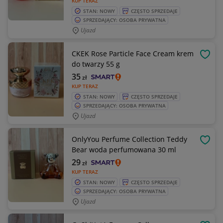
KUP TERAZ
STAN: NOWY
CZĘSTO SPRZEDAJE
SPRZEDAJĄCY: OSOBA PRYWATNA
Ujazd
CKEK Rose Particle Face Cream krem
OBSE
do twarzy 55 g
35
zł
KUP TERAZ
STAN: NOWY
CZĘSTO SPRZEDAJE
SPRZEDAJĄCY: OSOBA PRYWATNA
Ujazd
OnlyYou Perfume Collection Teddy
OBSE
Bear woda perfumowana 30 ml
29
zł
KUP TERAZ
STAN: NOWY
CZĘSTO SPRZEDAJE
SPRZEDAJĄCY: OSOBA PRYWATNA
Ujazd