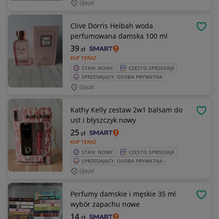
Ujazd
Clive Dorris Heibah woda
OBSE
perfumowana damska 100 ml
39
zł
KUP TERAZ
STAN: NOWY
CZĘSTO SPRZEDAJE
SPRZEDAJĄCY: OSOBA PRYWATNA
Ujazd
Kathy Kelly zestaw 2w1 balsam do
OBSE
ust i błyszczyk nowy
25
zł
KUP TERAZ
STAN: NOWY
CZĘSTO SPRZEDAJE
SPRZEDAJĄCY: OSOBA PRYWATNA
Ujazd
Perfumy damskie i męskie 35 ml
OBSE
wybór zapachu nowe
14
zł