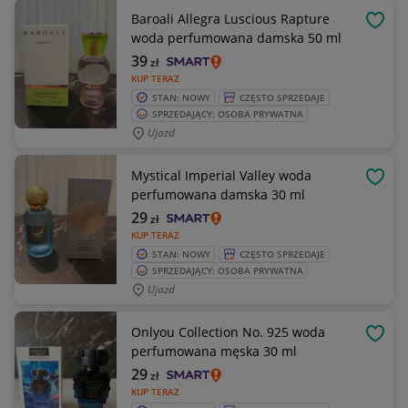
Baroali Allegra Luscious Rapture
OBSE
woda perfumowana damska 50 ml
39
zł
KUP TERAZ
STAN: NOWY
CZĘSTO SPRZEDAJE
SPRZEDAJĄCY: OSOBA PRYWATNA
Ujazd
Mystical Imperial Valley woda
OBSE
perfumowana damska 30 ml
29
zł
KUP TERAZ
STAN: NOWY
CZĘSTO SPRZEDAJE
SPRZEDAJĄCY: OSOBA PRYWATNA
Ujazd
Onlyou Collection No. 925 woda
OBSE
perfumowana męska 30 ml
29
zł
KUP TERAZ