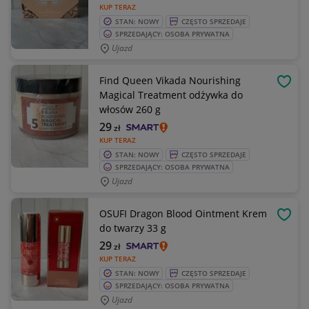
KUP TERAZ
STAN: NOWY
CZĘSTO SPRZEDAJE
SPRZEDAJĄCY: OSOBA PRYWATNA
Ujazd
Find Queen Vikada Nourishing
OBSE
Magical Treatment odżywka do
włosów 260 g
29
zł
KUP TERAZ
STAN: NOWY
CZĘSTO SPRZEDAJE
SPRZEDAJĄCY: OSOBA PRYWATNA
Ujazd
OSUFI Dragon Blood Ointment Krem
OBSE
do twarzy 33 g
29
zł
KUP TERAZ
STAN: NOWY
CZĘSTO SPRZEDAJE
SPRZEDAJĄCY: OSOBA PRYWATNA
Ujazd