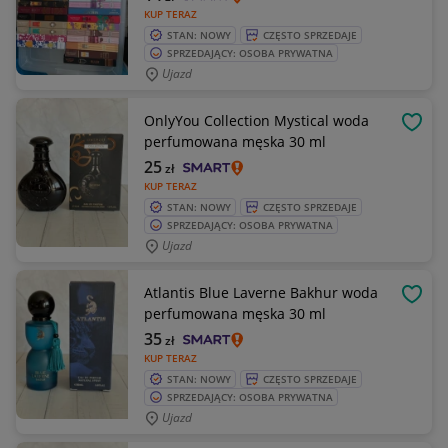
KUP TERAZ
STAN: NOWY
CZĘSTO SPRZEDAJE
SPRZEDAJĄCY: OSOBA PRYWATNA
Ujazd
OnlyYou Collection Mystical woda
OBSE
perfumowana męska 30 ml
25
zł
KUP TERAZ
STAN: NOWY
CZĘSTO SPRZEDAJE
SPRZEDAJĄCY: OSOBA PRYWATNA
Ujazd
Atlantis Blue Laverne Bakhur woda
OBSE
perfumowana męska 30 ml
35
zł
KUP TERAZ
STAN: NOWY
CZĘSTO SPRZEDAJE
SPRZEDAJĄCY: OSOBA PRYWATNA
Ujazd