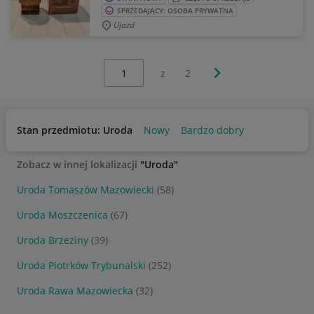
SPRZEDAJĄCY: OSOBA PRYWATNA
Ujazd
Wybierz stronę:
Następna strona
z
2
Stan przedmiotu: Uroda
Nowy
Bardzo dobry
Zobacz w innej lokalizacji
"Uroda"
Uroda Tomaszów Mazowiecki
(58)
Uroda Moszczenica
(67)
Uroda Brzeziny
(39)
Uroda Piotrków Trybunalski
(252)
Uroda Rawa Mazowiecka
(32)