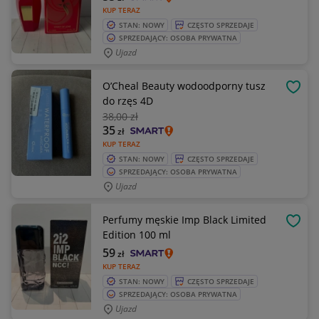
KUP TERAZ
STAN: NOWY
CZĘSTO SPRZEDAJE
SPRZEDAJĄCY: OSOBA PRYWATNA
Ujazd
O’Cheal Beauty wodoodporny tusz
OBSE
do rzęs 4D
38
,00 zł
35
zł
KUP TERAZ
STAN: NOWY
CZĘSTO SPRZEDAJE
SPRZEDAJĄCY: OSOBA PRYWATNA
Ujazd
Perfumy męskie Imp Black Limited
OBSE
Edition 100 ml
59
zł
KUP TERAZ
STAN: NOWY
CZĘSTO SPRZEDAJE
SPRZEDAJĄCY: OSOBA PRYWATNA
Ujazd