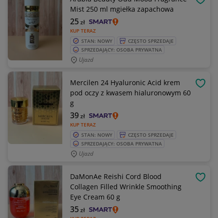
OBSE
Mist 250 ml mgiełka zapachowa
25
zł
KUP TERAZ
STAN: NOWY
CZĘSTO SPRZEDAJE
SPRZEDAJĄCY: OSOBA PRYWATNA
Ujazd
Mercilen 24 Hyaluronic Acid krem
OBSE
pod oczy z kwasem hialuronowym 60
g
39
zł
KUP TERAZ
STAN: NOWY
CZĘSTO SPRZEDAJE
SPRZEDAJĄCY: OSOBA PRYWATNA
Ujazd
DaMonAe Reishi Cord Blood
OBSE
Collagen Filled Wrinkle Smoothing
Eye Cream 60 g
35
zł