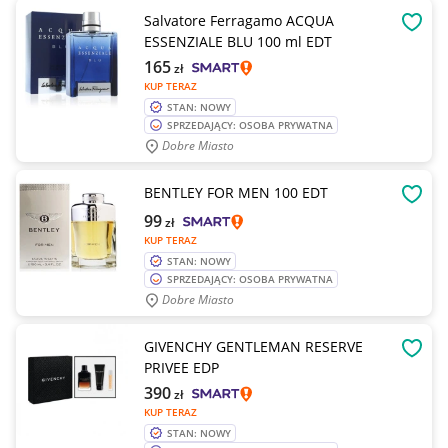
Salvatore Ferragamo ACQUA
OBSE
ESSENZIALE BLU 100 ml EDT
165
zł
KUP TERAZ
STAN: NOWY
SPRZEDAJĄCY: OSOBA PRYWATNA
Dobre Miasto
BENTLEY FOR MEN 100 EDT
OBSE
99
zł
KUP TERAZ
STAN: NOWY
SPRZEDAJĄCY: OSOBA PRYWATNA
Dobre Miasto
GIVENCHY GENTLEMAN RESERVE
OBSE
PRIVEE EDP
390
zł
KUP TERAZ
STAN: NOWY