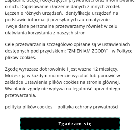
o nich
.
Dopasowanie i łączenie danych z innych źródeł
.
Regulamin
Łączenie różnych urządzeń
.
Identyfikacja urządzeń na
podstawie informacji przesyłanych automatycznie
.
Polityka plików "cookies"
Twoje dane personalne przetwarzamy również w celu
ułatwiania korzystania z naszych stron
Ustawienia plików "cookies"
Cele przetwarzania szczegółowo opisane są w ustawieniach
Udostępnianie lokalizacji
dostępnych pod przyciskiem: “ZMIENIAM ZGODY” i w Polityce
Informacje dla Aktu o Usługach Cyfrowych
plików cookies.
Zgodę wyrażasz dobrowolnie i jest ważna 12 miesięcy.
Pobierz aplikację
Możesz ją w każdym momencie wycofać lub ponowić w
zakładce
Ustawienia plików cookies
na stronie głównej.
Wycofanie zgody nie wpływa na legalność uprzedniego
przetwarzania.
polityka plików cookies
polityka ochrony prywatności
Zgadzam się