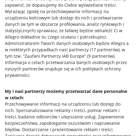
zapewnić, że dopasujemy do Ciebie wyświetlane treści.
Wyrażając zgodę na przechowywanie informacji na
urządzeniu końcowym lub dostęp do nich i przetwarzanie
danych (w tym w obszarze profilowania, analiz rynkowych i
statystycznych) sprawiasz, że łatwiej będzie odnaleźć Ci w
Allegro dokładnie to, czego szukasz i potrzebujesz.
Administratorem Twoich danych osobowych będzie Allegro a
w niektórych przypadkach nasi partnerzy (
17
partnerów
), w
tym tzw. “Zaufani Partnerzy IAB Europe” (
9
partnerów
).
Przydatne informacje
Informacja o celach przetwarzania danych osobowych przez
naszych partnerów znajduje się w ich politykach ochrony
prywatności.
Jak to działa
Napisz do nas
My i nasi partnerzy możemy przetwarzać dane personalne
w celach:
Allegro Gadane dla sprzedających
Przechowywanie informacji na urządzeniu lub dostęp do
Allegro Gadane dla kupujących
nich
.
Spersonalizowane reklamy i treści, pomiar reklam i
treści, badanie odbiorców i ulepszanie usług
.
Zapewnienie
Mapa miejscowości
bezpieczeństwa, zapobieganie oszustwom i naprawianie
błędów
.
Dostarczanie i prezentowanie reklam i treści
.
Informacje prawne
Zapisanie decyzji dotyczących prywatności oraz informowanie