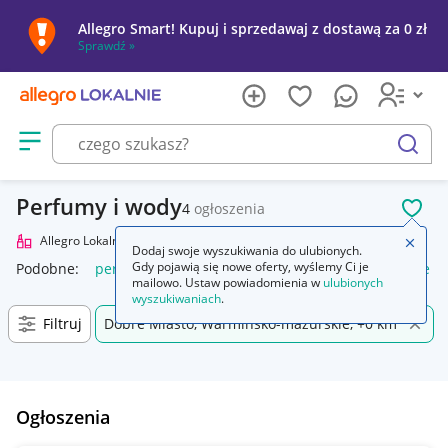
Allegro Smart! Kupuj i sprzedawaj z dostawą za 0 zł
Sprawdź »
Otwórz menu z kategoriami
szukaj
Perfumy i wody
4
ogłoszenia
POL
Allegro Lokalnie
Uroda
Perfumy i wody
Zamkn
Dodaj swoje wyszukiwania do ulubionych.
Gdy pojawią się nowe oferty, wyślemy Ci je
Podobne:
perfumy i wody perfumowane
perfumy damskie in
mailowo. Ustaw powiadomienia w
ulubionych
wyszukiwaniach
.
Filtruj
Dobre Miasto, Warmińsko-mazurskie, +0 km
Ogłoszenia