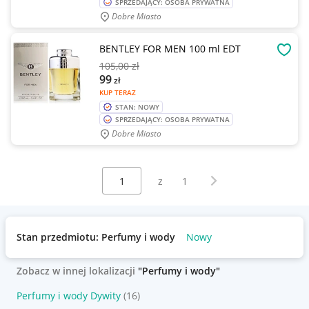
SPRZEDAJĄCY: OSOBA PRYWATNA
Dobre Miasto
BENTLEY FOR MEN 100 ml EDT
OBSE
105
,00 zł
99
zł
KUP TERAZ
STAN: NOWY
SPRZEDAJĄCY: OSOBA PRYWATNA
Dobre Miasto
Wybierz stronę:
Następna strona
z
1
Stan przedmiotu: Perfumy i wody
Nowy
Zobacz w innej lokalizacji
"Perfumy i wody"
Perfumy i wody Dywity
(16)