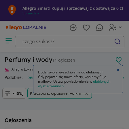
Allegro Smart! Kupuj i sprzedawaj z dostawą za 0 zł
Sprawdź »
Otwórz menu z kategoriami
szukaj
Perfumy i wody
11
ogłoszeń
POL
Allegro Lokalnie
Uroda
Perfumy i wody
Zamkn
Dodaj swoje wyszukiwania do ulubionych.
Gdy pojawią się nowe oferty, wyślemy Ci je
Podobne:
perfumy i wody perfumowane
perfumy damskie in
mailowo. Ustaw powiadomienia w
ulubionych
wyszukiwaniach
.
Filtruj
Kluczbork, Opolskie, +0 km
Ogłoszenia