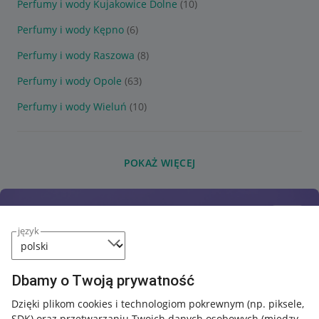
Perfumy i wody Kujakowice Dolne
(10)
Perfumy i wody Kępno
(6)
Perfumy i wody Raszowa
(8)
Perfumy i wody Opole
(63)
Perfumy i wody Wieluń
(10)
POKAŻ WIĘCEJ
język
Dbamy o Twoją prywatność
Dzięki plikom cookies i technologiom pokrewnym
(np. piksele,
SDK)
oraz przetwarzaniu Twoich danych osobowych
(między