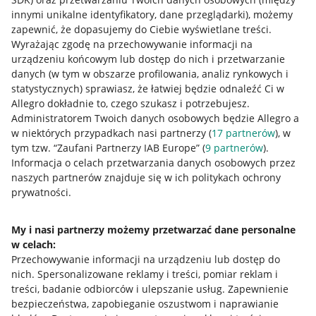
innymi unikalne identyfikatory, dane przeglądarki)
, możemy
zapewnić, że dopasujemy do Ciebie wyświetlane treści.
Wyrażając zgodę na przechowywanie informacji na
urządzeniu końcowym lub dostęp do nich i przetwarzanie
danych (w tym w obszarze profilowania, analiz rynkowych i
statystycznych) sprawiasz, że łatwiej będzie odnaleźć Ci w
Allegro dokładnie to, czego szukasz i potrzebujesz.
Administratorem Twoich danych osobowych będzie Allegro a
w niektórych przypadkach nasi partnerzy (
17
partnerów
), w
tym tzw. “Zaufani Partnerzy IAB Europe” (
9
partnerów
).
Przydatne informacje
Informacja o celach przetwarzania danych osobowych przez
naszych partnerów znajduje się w ich politykach ochrony
prywatności.
Jak to działa
Napisz do nas
My i nasi partnerzy możemy przetwarzać dane personalne
w celach:
Allegro Gadane dla sprzedających
Przechowywanie informacji na urządzeniu lub dostęp do
Allegro Gadane dla kupujących
nich
.
Spersonalizowane reklamy i treści, pomiar reklam i
treści, badanie odbiorców i ulepszanie usług
.
Zapewnienie
Mapa miejscowości
bezpieczeństwa, zapobieganie oszustwom i naprawianie