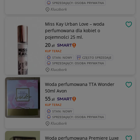
SPRZEDAJĄCY: OSOBA PRYWATNA
Kluczbork
Miss Kay Urban Love – woda
OBSE
perfumowana dla kobiet o
pojemności 25 ml.
20
zł
KUP TERAZ
STAN: NOWY
CZĘSTO SPRZEDAJE
SPRZEDAJĄCY: OSOBA PRYWATNA
Kluczbork
Woda perfumowana TTA Wonder
OBSE
50ml Avon
55
zł
KUP TERAZ
STAN: NOWY
SPRZEDAJĄCY: OSOBA PRYWATNA
Kluczbork
Woda perfumowana Premiere Luxe