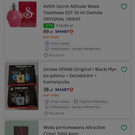
AVON Secret Attitude Woda
OBSE
Toaletowa EDT 50 ml Damska
ORYGINAŁ UNIKAT
110
,00 zł
-37%
69
zł
KUP TERAZ
STAN: NOWY
SPRZEDAJĄCY: OSOBA PRYWATNA
Kluczbork
Zestaw DENIM (Original / Black) Płyn
OBSE
po goleniu + Dezodorant +
Kosmetyczka
38
zł
KUP TERAZ
STAN: NOWY
CZĘSTO SPRZEDAJE
SPRZEDAJĄCY: OSOBA PRYWATNA
Kluczbork
Woda perfumowana Attraction
OBSE
Closer 50ml Avon