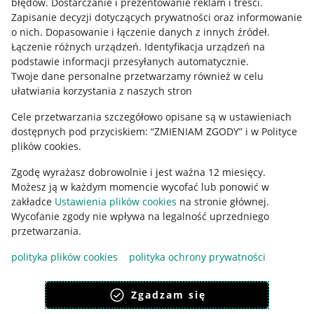
błędów
.
Dostarczanie i prezentowanie reklam i treści
.
Informacje prawne
Zapisanie decyzji dotyczących prywatności oraz informowanie
o nich
.
Dopasowanie i łączenie danych z innych źródeł
.
Regulamin
Łączenie różnych urządzeń
.
Identyfikacja urządzeń na
podstawie informacji przesyłanych automatycznie
.
Polityka plików "cookies"
Twoje dane personalne przetwarzamy również w celu
ułatwiania korzystania z naszych stron
Ustawienia plików "cookies"
Cele przetwarzania szczegółowo opisane są w ustawieniach
Udostępnianie lokalizacji
dostępnych pod przyciskiem: “ZMIENIAM ZGODY” i w Polityce
Informacje dla Aktu o Usługach Cyfrowych
plików cookies.
Zgodę wyrażasz dobrowolnie i jest ważna 12 miesięcy.
Pobierz aplikację
Możesz ją w każdym momencie wycofać lub ponowić w
zakładce
Ustawienia plików cookies
na stronie głównej.
Wycofanie zgody nie wpływa na legalność uprzedniego
przetwarzania.
polityka plików cookies
polityka ochrony prywatności
Zgadzam się