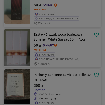
60
zł
KUP TERAZ
STAN: NOWY
SPRZEDAJĄCY: OSOBA PRYWATNA
Kluczbork
Zestaw 3 sztuk woda toaletowa
OBSE
Summer White Sunset 50ml Avon
60
zł
KUP TERAZ
STAN: NOWY
SPRZEDAJĄCY: OSOBA PRYWATNA
Kluczbork
Perfumy Lancome La vie est belle 30
OBSE
ml nowe
200
zł
LICYTACJA
05:12:53
do końca
0 osób licytuje
STAN: NOWY