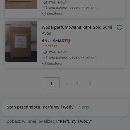
STAN: NOWY
SPRZEDAJĄCY: OSOBA PRYWATNA
Kluczbork
Woda perfumowana Rare Gold 50ml
OBSE
Avon
45
zł
KUP TERAZ
STAN: NOWY
SPRZEDAJĄCY: OSOBA PRYWATNA
Kluczbork
Wybierz stronę:
Następna strona
z
1
Stan przedmiotu: Perfumy i wody
Nowy
Zobacz w innej lokalizacji
"Perfumy i wody"