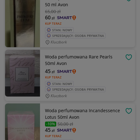
OBSE
50 ml Avon
65
,00 zł
60
zł
KUP TERAZ
STAN: NOWY
SPRZEDAJĄCY: OSOBA PRYWATNA
Kluczbork
Woda perfumowana Rare Pearls
OBSE
50ml Avon
45
zł
KUP TERAZ
STAN: NOWY
SPRZEDAJĄCY: OSOBA PRYWATNA
Kluczbork
Woda perfumowana Incandessence
OBSE
Lotus 50ml Avon
50
,00 zł
-10%
45
zł
KUP TERAZ