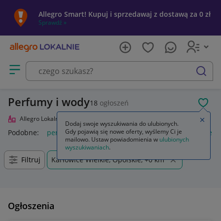
Allegro Smart! Kupuj i sprzedawaj z dostawą za 0 zł
Sprawdź »
Otwórz menu z kategoriami
szukaj
Perfumy i wody
18
ogłoszeń
POL
Allegro Lokalnie
Uroda
Perfumy i wody
Zamkn
Dodaj swoje wyszukiwania do ulubionych.
Gdy pojawią się nowe oferty, wyślemy Ci je
Podobne:
perfumy i wody perfumowane
perfumy damskie in
mailowo. Ustaw powiadomienia w
ulubionych
wyszukiwaniach
.
Filtruj
Karłowice Wielkie, Opolskie, +0 km
Ogłoszenia