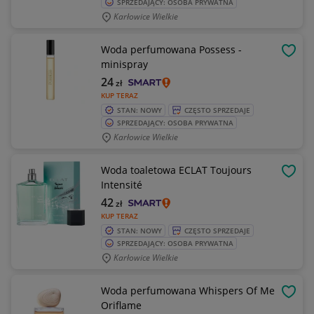
SPRZEDAJĄCY: OSOBA PRYWATNA
Karłowice Wielkie
Woda perfumowana Possess -
OBSE
minispray
24
zł
KUP TERAZ
STAN: NOWY
CZĘSTO SPRZEDAJE
SPRZEDAJĄCY: OSOBA PRYWATNA
Karłowice Wielkie
Woda toaletowa ECLAT Toujours
OBSE
Intensité
42
zł
KUP TERAZ
STAN: NOWY
CZĘSTO SPRZEDAJE
SPRZEDAJĄCY: OSOBA PRYWATNA
Karłowice Wielkie
Woda perfumowana Whispers Of Me
OBSE
Oriflame