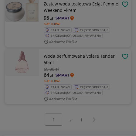
Zestaw woda toaletowa Eclat Femme
OBSE
Weekend +krem
95
zł
KUP TERAZ
STAN: NOWY
CZĘSTO SPRZEDAJE
SPRZEDAJĄCY: OSOBA PRYWATNA
Karłowice Wielkie
Woda perfumowana Volare Tender
OBSE
50ml
69
,00 zł
64
zł
KUP TERAZ
STAN: NOWY
CZĘSTO SPRZEDAJE
SPRZEDAJĄCY: OSOBA PRYWATNA
Karłowice Wielkie
Wybierz stronę:
Następna strona
z
1