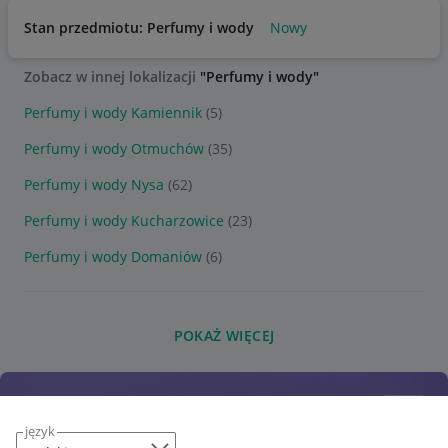
Stan przedmiotu: Perfumy i wody
Nowy
Zobacz w innej lokalizacji
"Perfumy i wody"
Perfumy i wody Kamiennik
(5)
Perfumy i wody Otmuchów
(35)
Perfumy i wody Nysa
(62)
Perfumy i wody Kucharzowice
(23)
Perfumy i wody Domaniów
(6)
POKAŻ WIĘCEJ
język