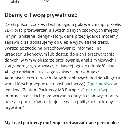
Dbamy o Twoją prywatność
Dzięki plikom cookies i technologiom pokrewnym
(np. piksele,
SDK)
oraz przetwarzaniu Twoich danych osobowych
(między
innymi unikalne identyfikatory, dane przeglądarki)
, możemy
zapewnić, że dopasujemy do Ciebie wyświetlane treści.
Wyrażając zgodę na przechowywanie informacji na
urządzeniu końcowym lub dostęp do nich i przetwarzanie
danych (w tym w obszarze profilowania, analiz rynkowych i
statystycznych) sprawiasz, że łatwiej będzie odnaleźć Ci w
Allegro dokładnie to, czego szukasz i potrzebujesz.
Administratorem Twoich danych osobowych będzie Allegro a
w niektórych przypadkach nasi partnerzy (
17
partnerów
), w
tym tzw. “Zaufani Partnerzy IAB Europe” (
9
partnerów
).
Przydatne informacje
Informacja o celach przetwarzania danych osobowych przez
naszych partnerów znajduje się w ich politykach ochrony
prywatności.
Jak to działa
Napisz do nas
My i nasi partnerzy możemy przetwarzać dane personalne