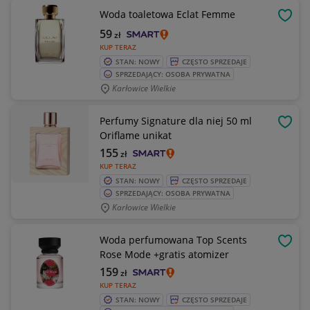
Woda toaletowa Eclat Femme
OBSE
59
zł
KUP TERAZ
STAN: NOWY
CZĘSTO SPRZEDAJE
SPRZEDAJĄCY: OSOBA PRYWATNA
Karłowice Wielkie
Perfumy Signature dla niej 50 ml
OBSE
Oriflame unikat
155
zł
KUP TERAZ
STAN: NOWY
CZĘSTO SPRZEDAJE
SPRZEDAJĄCY: OSOBA PRYWATNA
Karłowice Wielkie
Woda perfumowana Top Scents
OBSE
Rose Mode +gratis atomizer
159
zł
KUP TERAZ
STAN: NOWY
CZĘSTO SPRZEDAJE