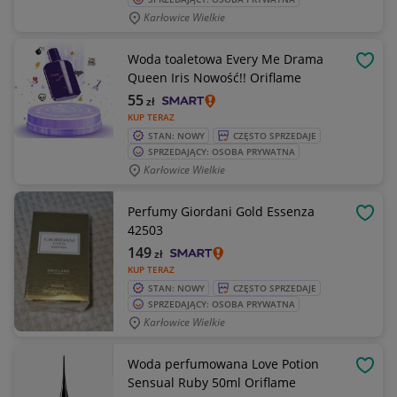
Karłowice Wielkie
Woda toaletowa Every Me Drama
OBSE
Queen Iris Nowość!! Oriflame
55
zł
KUP TERAZ
STAN: NOWY
CZĘSTO SPRZEDAJE
SPRZEDAJĄCY: OSOBA PRYWATNA
Karłowice Wielkie
Perfumy Giordani Gold Essenza
OBSE
42503
149
zł
KUP TERAZ
STAN: NOWY
CZĘSTO SPRZEDAJE
SPRZEDAJĄCY: OSOBA PRYWATNA
Karłowice Wielkie
Woda perfumowana Love Potion
OBSE
Sensual Ruby 50ml Oriflame