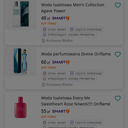
Woda toaletowa Men's Collection
OBSE
Agave Power
49
zł
KUP TERAZ
STAN: NOWY
CZĘSTO SPRZEDAJE
SPRZEDAJĄCY: OSOBA PRYWATNA
Karłowice Wielkie
Woda perfumowana Divine Oriflame
OBSE
60
zł
KUP TERAZ
STAN: NOWY
CZĘSTO SPRZEDAJE
SPRZEDAJĄCY: OSOBA PRYWATNA
Karłowice Wielkie
Woda toaletowa Every Me
OBSE
Sweetheart Rose Nowość!!! Oriflame
55
zł
KUP TERAZ
STAN: NOWY
CZĘSTO SPRZEDAJE
SPRZEDAJĄCY: OSOBA PRYWATNA