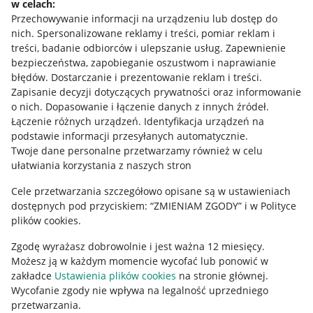
w celach:
Allegro Gadane dla sprzedających
Przechowywanie informacji na urządzeniu lub dostęp do
Allegro Gadane dla kupujących
nich
.
Spersonalizowane reklamy i treści, pomiar reklam i
treści, badanie odbiorców i ulepszanie usług
.
Zapewnienie
Mapa miejscowości
bezpieczeństwa, zapobieganie oszustwom i naprawianie
błędów
.
Dostarczanie i prezentowanie reklam i treści
.
Informacje prawne
Zapisanie decyzji dotyczących prywatności oraz informowanie
o nich
.
Dopasowanie i łączenie danych z innych źródeł
.
Regulamin
Łączenie różnych urządzeń
.
Identyfikacja urządzeń na
podstawie informacji przesyłanych automatycznie
.
Polityka plików "cookies"
Twoje dane personalne przetwarzamy również w celu
ułatwiania korzystania z naszych stron
Ustawienia plików "cookies"
Cele przetwarzania szczegółowo opisane są w ustawieniach
Udostępnianie lokalizacji
dostępnych pod przyciskiem: “ZMIENIAM ZGODY” i w Polityce
Informacje dla Aktu o Usługach Cyfrowych
plików cookies.
Zgodę wyrażasz dobrowolnie i jest ważna 12 miesięcy.
Pobierz aplikację
Możesz ją w każdym momencie wycofać lub ponowić w
zakładce
Ustawienia plików cookies
na stronie głównej.
Wycofanie zgody nie wpływa na legalność uprzedniego
przetwarzania.