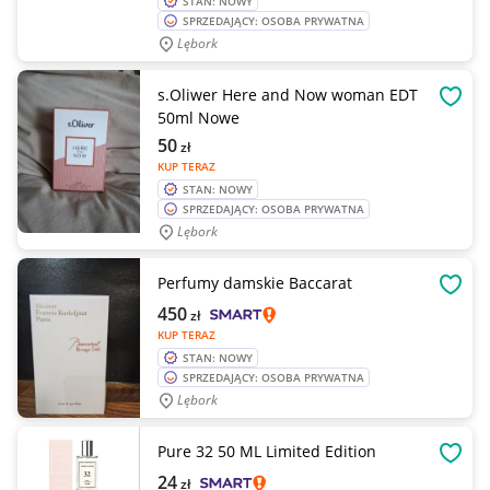
STAN: NOWY
SPRZEDAJĄCY: OSOBA PRYWATNA
Lębork
s.Oliwer Here and Now woman EDT
OBSE
50ml Nowe
50
zł
KUP TERAZ
STAN: NOWY
SPRZEDAJĄCY: OSOBA PRYWATNA
Lębork
Perfumy damskie Baccarat
OBSE
450
zł
KUP TERAZ
STAN: NOWY
SPRZEDAJĄCY: OSOBA PRYWATNA
Lębork
Pure 32 50 ML Limited Edition
OBSE
24
zł