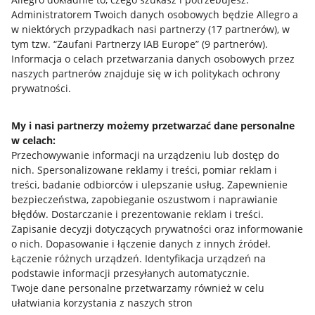
Administratorem Twoich danych osobowych będzie Allegro a
w niektórych przypadkach nasi partnerzy (
17
partnerów
), w
tym tzw. “Zaufani Partnerzy IAB Europe” (
9
partnerów
).
Przydatne informacje
Informacja o celach przetwarzania danych osobowych przez
naszych partnerów znajduje się w ich politykach ochrony
prywatności.
Jak to działa
Napisz do nas
My i nasi partnerzy możemy przetwarzać dane personalne
w celach:
Allegro Gadane dla sprzedających
Przechowywanie informacji na urządzeniu lub dostęp do
Allegro Gadane dla kupujących
nich
.
Spersonalizowane reklamy i treści, pomiar reklam i
treści, badanie odbiorców i ulepszanie usług
.
Zapewnienie
Mapa miejscowości
bezpieczeństwa, zapobieganie oszustwom i naprawianie
błędów
.
Dostarczanie i prezentowanie reklam i treści
.
Informacje prawne
Zapisanie decyzji dotyczących prywatności oraz informowanie
o nich
.
Dopasowanie i łączenie danych z innych źródeł
.
Regulamin
Łączenie różnych urządzeń
.
Identyfikacja urządzeń na
podstawie informacji przesyłanych automatycznie
.
Polityka plików "cookies"
Twoje dane personalne przetwarzamy również w celu
ułatwiania korzystania z naszych stron
Ustawienia plików "cookies"