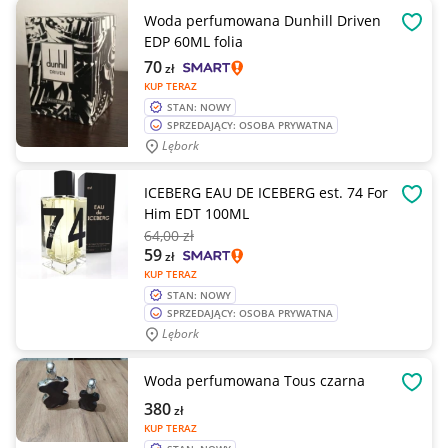
Woda perfumowana Dunhill Driven
OBSE
EDP 60ML folia
70
zł
KUP TERAZ
STAN: NOWY
SPRZEDAJĄCY: OSOBA PRYWATNA
Lębork
ICEBERG EAU DE ICEBERG est. 74 For
OBSE
Him EDT 100ML
64
,00 zł
59
zł
KUP TERAZ
STAN: NOWY
SPRZEDAJĄCY: OSOBA PRYWATNA
Lębork
Woda perfumowana Tous czarna
OBSE
380
zł
KUP TERAZ