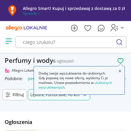
Allegro Smart! Kupuj i sprzedawaj z dostawą za 0 zł
Sprawdź »
Otwórz menu z kategoriami
szukaj
Perfumy i wody
6
ogłoszeń
POL
Allegro Lokalnie
Uroda
Perfumy i wody
Zamkn
Dodaj swoje wyszukiwania do ulubionych.
Gdy pojawią się nowe oferty, wyślemy Ci je
Podobne:
perfumy i wody perfumowane
perfumy damskie in
mailowo. Ustaw powiadomienia w
ulubionych
wyszukiwaniach
.
Filtruj
Lębork, Pomorskie, +0 km
Ogłoszenia