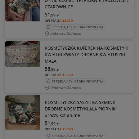
DYNIE KOSMETYKI PIÓRNIK HALLOWEEN
CZAROWNICE
51
,99
zł
OFERTA Z
ALLEGRO
SPRZEDAJĄCY: OSOBA PRYWATNA
Dąbrowa Górnicza
KOSMETYCZKA KUFEREK NA KOSMETYKI
KWIATKI KWIATY DROBNE KWIATUSZKI
MAŁA
58
,99
zł
OFERTA Z
ALLEGRO
SPRZEDAJĄCY: OSOBA PRYWATNA
Dąbrowa Górnicza
KOSMETYCZKA SASZETKA SZMINKI
DROBNE KOSMETYKI ALA PIÓRNIK
uroczy kot anime
51
,99
zł
OFERTA Z
ALLEGRO
SPRZEDAJĄCY: OSOBA PRYWATNA