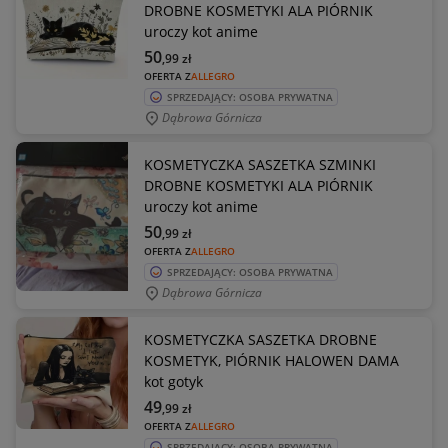
DROBNE KOSMETYKI ALA PIÓRNIK
uroczy kot anime
50
,99
zł
OFERTA Z
ALLEGRO
SPRZEDAJĄCY: OSOBA PRYWATNA
Dąbrowa Górnicza
KOSMETYCZKA SASZETKA SZMINKI
DROBNE KOSMETYKI ALA PIÓRNIK
uroczy kot anime
50
,99
zł
OFERTA Z
ALLEGRO
SPRZEDAJĄCY: OSOBA PRYWATNA
Dąbrowa Górnicza
KOSMETYCZKA SASZETKA DROBNE
KOSMETYK, PIÓRNIK HALOWEN DAMA
kot gotyk
49
,99
zł
OFERTA Z
ALLEGRO
SPRZEDAJĄCY: OSOBA PRYWATNA