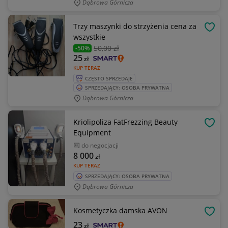
Dąbrowa Górnicza
Trzy maszynki do strzyżenia cena za
OBSE
wszystkie
50
,00 zł
-50%
25
zł
KUP TERAZ
CZĘSTO SPRZEDAJE
SPRZEDAJĄCY: OSOBA PRYWATNA
Dąbrowa Górnicza
Kriolipoliza FatFrezzing Beauty
OBSE
Equipment
do negocjacji
8 000
zł
KUP TERAZ
SPRZEDAJĄCY: OSOBA PRYWATNA
Dąbrowa Górnicza
Kosmetyczka damska AVON
OBSE
23
zł