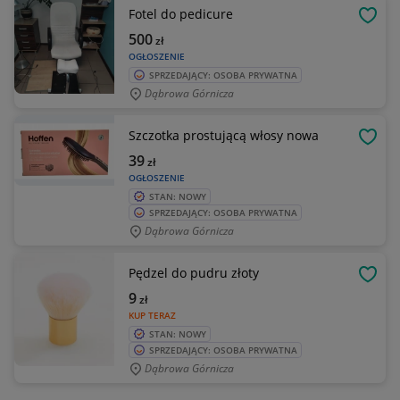
Fotel do pedicure
OBSE
500
zł
OGŁOSZENIE
SPRZEDAJĄCY: OSOBA PRYWATNA
Dąbrowa Górnicza
Szczotka prostującą włosy nowa
OBSE
39
zł
OGŁOSZENIE
STAN: NOWY
SPRZEDAJĄCY: OSOBA PRYWATNA
Dąbrowa Górnicza
Pędzel do pudru złoty
OBSE
9
zł
KUP TERAZ
STAN: NOWY
SPRZEDAJĄCY: OSOBA PRYWATNA
Dąbrowa Górnicza