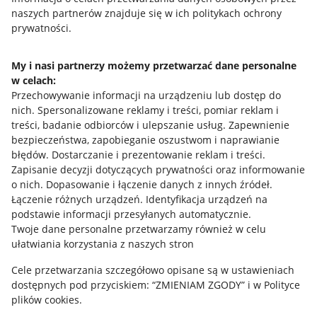
naszych partnerów znajduje się w ich politykach ochrony
prywatności.
Jak to działa
Napisz do nas
My i nasi partnerzy możemy przetwarzać dane personalne
w celach:
Allegro Gadane dla sprzedających
Przechowywanie informacji na urządzeniu lub dostęp do
Allegro Gadane dla kupujących
nich
.
Spersonalizowane reklamy i treści, pomiar reklam i
treści, badanie odbiorców i ulepszanie usług
.
Zapewnienie
Mapa miejscowości
bezpieczeństwa, zapobieganie oszustwom i naprawianie
błędów
.
Dostarczanie i prezentowanie reklam i treści
.
Informacje prawne
Zapisanie decyzji dotyczących prywatności oraz informowanie
o nich
.
Dopasowanie i łączenie danych z innych źródeł
.
Regulamin
Łączenie różnych urządzeń
.
Identyfikacja urządzeń na
podstawie informacji przesyłanych automatycznie
.
Polityka plików "cookies"
Twoje dane personalne przetwarzamy również w celu
ułatwiania korzystania z naszych stron
Ustawienia plików "cookies"
Cele przetwarzania szczegółowo opisane są w ustawieniach
Udostępnianie lokalizacji
dostępnych pod przyciskiem: “ZMIENIAM ZGODY” i w Polityce
Informacje dla Aktu o Usługach Cyfrowych
plików cookies.