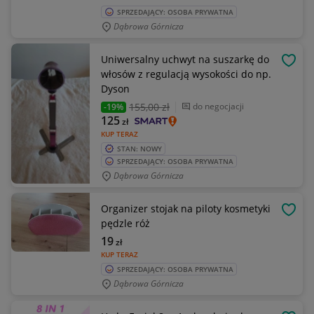
SPRZEDAJĄCY: OSOBA PRYWATNA
Dąbrowa Górnicza
Uniwersalny uchwyt na suszarkę do
OBSE
włosów z regulacją wysokości do np.
Dyson
155
,00 zł
do negocjacji
-19%
125
zł
KUP TERAZ
STAN: NOWY
SPRZEDAJĄCY: OSOBA PRYWATNA
Dąbrowa Górnicza
Organizer stojak na piloty kosmetyki
OBSE
pędzle róż
19
zł
KUP TERAZ
SPRZEDAJĄCY: OSOBA PRYWATNA
Dąbrowa Górnicza