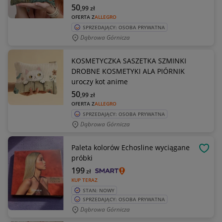
50
,99
zł
OFERTA Z
ALLEGRO
SPRZEDAJĄCY: OSOBA PRYWATNA
Dąbrowa Górnicza
KOSMETYCZKA SASZETKA SZMINKI
DROBNE KOSMETYKI ALA PIÓRNIK
uroczy kot anime
50
,99
zł
OFERTA Z
ALLEGRO
SPRZEDAJĄCY: OSOBA PRYWATNA
Dąbrowa Górnicza
Paleta kolorów Echosline wyciągane
OBSE
próbki
199
zł
KUP TERAZ
STAN: NOWY
SPRZEDAJĄCY: OSOBA PRYWATNA
Dąbrowa Górnicza