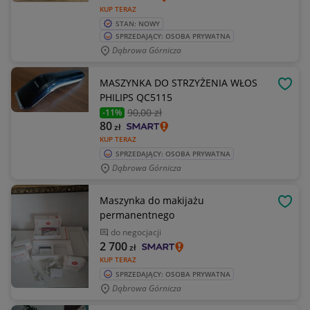
KUP TERAZ
STAN: NOWY
SPRZEDAJĄCY: OSOBA PRYWATNA
Dąbrowa Górnicza
MASZYNKA DO STRZYŻENIA WŁOS
OBSE
PHILIPS QC5115
90
,00 zł
-11%
80
zł
KUP TERAZ
SPRZEDAJĄCY: OSOBA PRYWATNA
Dąbrowa Górnicza
Maszynka do makijażu
OBSE
permanentnego
do negocjacji
2 700
zł
KUP TERAZ
SPRZEDAJĄCY: OSOBA PRYWATNA
Dąbrowa Górnicza