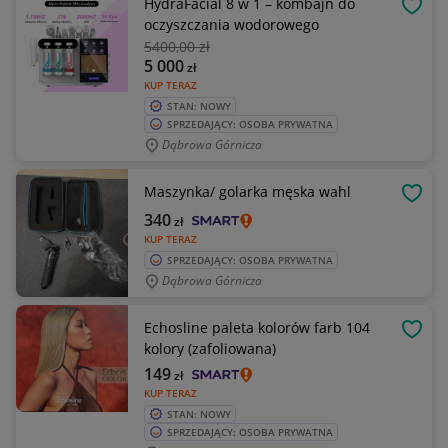
HydraFacial 8 w 1 – kombajn do
OBSE
oczyszczania wodorowego
5400
,00 zł
5 000
zł
KUP TERAZ
STAN: NOWY
SPRZEDAJĄCY: OSOBA PRYWATNA
Dąbrowa Górnicza
Maszynka/ golarka męska wahl
OBSE
340
zł
KUP TERAZ
SPRZEDAJĄCY: OSOBA PRYWATNA
Dąbrowa Górnicza
Echosline paleta kolorów farb 104
OBSE
kolory (zafoliowana)
149
zł
KUP TERAZ
STAN: NOWY
SPRZEDAJĄCY: OSOBA PRYWATNA