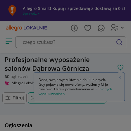
Allegro Smart! Kupuj i sprzedawaj z dostawą za 0 zł
Sprawdź »
Otwórz menu z kategoriami
szukaj
Profesjonalne wyposażenie
salonów Dąbrowa Górnicza
POL
60
ogłoszeń
Zamkn
Dodaj swoje wyszukiwania do ulubionych.
Allegro Lokalnie
Uroda
Profesjonalne wyposażenie salonów
Gdy pojawią się nowe oferty, wyślemy Ci je
mailowo. Ustaw powiadomienia w
ulubionych
wyszukiwaniach
.
Filtruj
Dąbrowa Górnicza, Śląskie, +0 km
Ogłoszenia