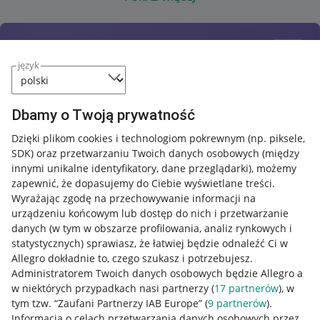
język
Dbamy o Twoją prywatność
Dzięki plikom cookies i technologiom pokrewnym
(np. piksele,
SDK)
oraz przetwarzaniu Twoich danych osobowych
(między
innymi unikalne identyfikatory, dane przeglądarki)
, możemy
zapewnić, że dopasujemy do Ciebie wyświetlane treści.
Wyrażając zgodę na przechowywanie informacji na
urządzeniu końcowym lub dostęp do nich i przetwarzanie
danych (w tym w obszarze profilowania, analiz rynkowych i
statystycznych) sprawiasz, że łatwiej będzie odnaleźć Ci w
Allegro dokładnie to, czego szukasz i potrzebujesz.
Administratorem Twoich danych osobowych będzie Allegro a
w niektórych przypadkach nasi partnerzy (
17
partnerów
), w
tym tzw. “Zaufani Partnerzy IAB Europe” (
9
partnerów
).
Przydatne informacje
Informacja o celach przetwarzania danych osobowych przez