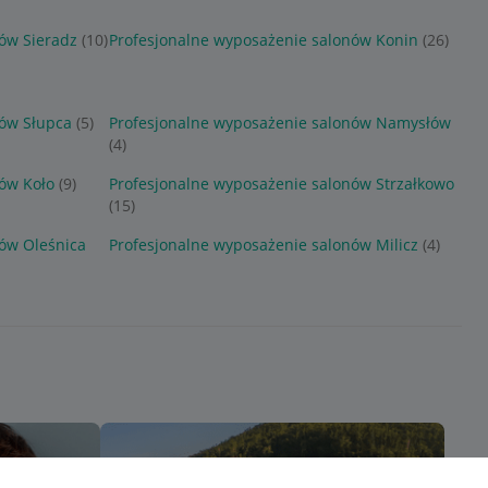
ów Sieradz
(10)
Profesjonalne wyposażenie salonów Konin
(26)
nów Słupca
(5)
Profesjonalne wyposażenie salonów Namysłów
(4)
ów Koło
(9)
Profesjonalne wyposażenie salonów Strzałkowo
(15)
ów Oleśnica
Profesjonalne wyposażenie salonów Milicz
(4)