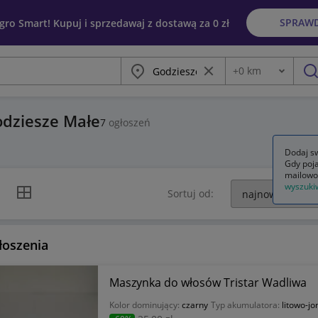
SPRAW
egro Smart! Kupuj i sprzedawaj z dostawą za 0 zł
Miasto
Wyczyść frazę
+
0
km
Odległość
szu
odziesze Małe
7
ogłoszeń
Dodaj sw
Gdy poja
mailowo
wyszuki
k listy
Widok siatki
Sortuj od:
łoszenia
Maszynka do włosów Tristar Wadliwa
Kolor dominujący:
czarny
Typ akumulatora:
litowo-j