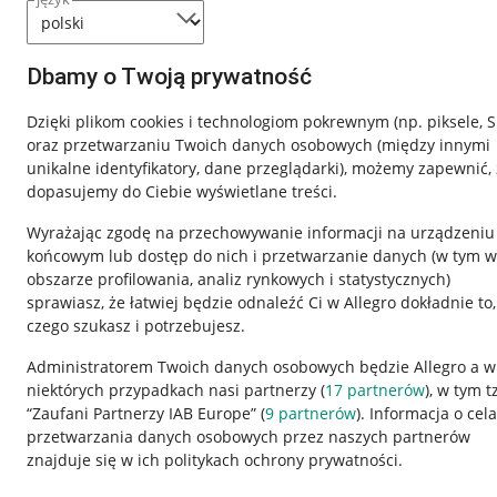
Dbamy o Twoją prywatność
Dzięki plikom cookies i technologiom pokrewnym
(np. piksele, 
oraz przetwarzaniu Twoich danych osobowych
(między innymi
unikalne identyfikatory, dane przeglądarki)
, możemy zapewnić, 
dopasujemy do Ciebie wyświetlane treści.
Wyrażając zgodę na przechowywanie informacji na urządzeniu
końcowym lub dostęp do nich i przetwarzanie danych (w tym w
obszarze profilowania, analiz rynkowych i statystycznych)
sprawiasz, że łatwiej będzie odnaleźć Ci w Allegro dokładnie to,
czego szukasz i potrzebujesz.
Przydatne informacje
Informacje p
Administratorem Twoich danych osobowych będzie Allegro a w
Jak to działa
Regulamin
niektórych przypadkach nasi partnerzy (
17
partnerów
), w tym t
“Zaufani Partnerzy IAB Europe” (
9
partnerów
). Informacja o cel
Napisz do nas
Polityka plików
przetwarzania danych osobowych przez naszych partnerów
Allegro Gadane dla sprzedających
Ustawienia plik
znajduje się w ich politykach ochrony prywatności.