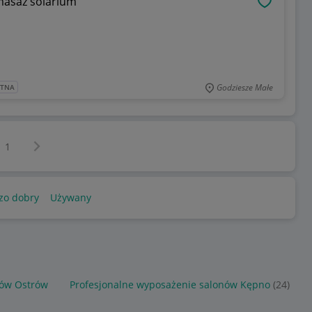
masaż solarium
OBSERWU
Godziesze Małe
ATNA
Następna strona
z
1
zo dobry
Używany
nów Ostrów
Profesjonalne wyposażenie salonów Kępno
(24)