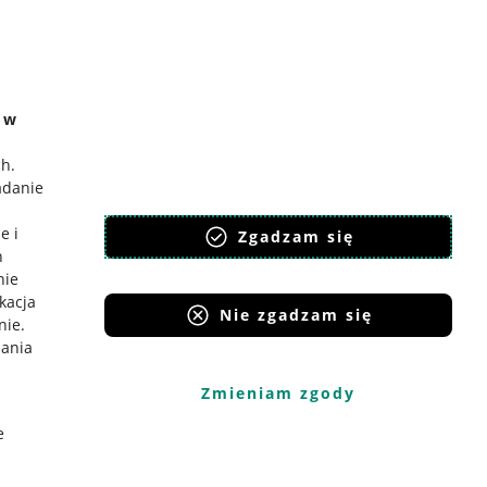
e w
ch
.
adanie
e i
Zgadzam się
h
nie
ikacja
Nie zgadzam się
nie
.
iania
Zmieniam zgody
e