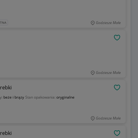
Godziesze Małe
ATNA
OBSERWU
Godziesze Małe
rebki
OBSERWU
y:
beże i brązy
Stan opakowania:
oryginalne
Godziesze Małe
rebki
OBSERWU