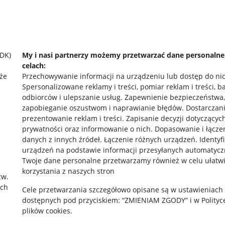
SDK)
My i nasi partnerzy możemy przetwarzać dane personaln
celach:
że
Przechowywanie informacji na urządzeniu lub dostęp do ni
Spersonalizowane reklamy i treści, pomiar reklam i treści, b
odbiorców i ulepszanie usług
.
Zapewnienie bezpieczeństwa,
zapobieganie oszustwom i naprawianie błędów
.
Dostarczani
prezentowanie reklam i treści
.
Zapisanie decyzji dotyczącyc
prywatności oraz informowanie o nich
.
Dopasowanie i łącze
danych z innych źródeł
.
Łączenie różnych urządzeń
.
Identyf
rawne
Pobierz aplikację
urządzeń na podstawie informacji przesyłanych automatycz
Twoje dane personalne przetwarzamy również w celu ułatw
korzystania z naszych stron
zw.
ach
 "cookies"
Cele przetwarzania szczegółowo opisane są w ustawieniach
dostępnych pod przyciskiem: “ZMIENIAM ZGODY” i w Polityc
ów "cookies"
plików cookies.