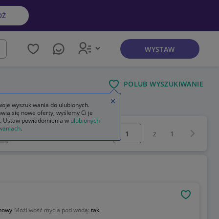
DŹ
WYSTAW
kaj
POLUB WYSZUKIWANIE
Zamknij wskazówkę
oje wyszukiwania do ulubionych.
wią się nowe oferty, wyślemy Ci je
. Ustaw powiadomienia w
ulubionych
Wybierz stronę:
waniach
.
Następna 
z
1
OBSERWU
onowy
Możliwość mycia pod wodą:
tak