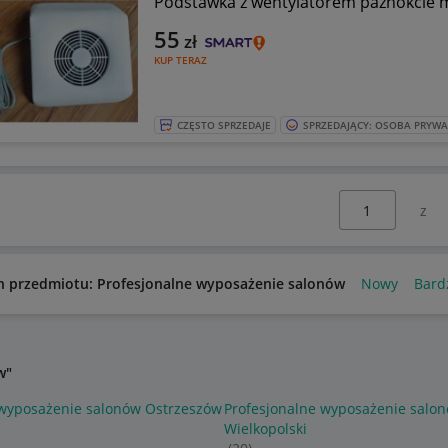
Podstawka z wentylatorem paznokcie 
55
zł
KUP TERAZ
CZĘSTO SPRZEDAJE
SPRZEDAJĄCY: OSOBA PRYW
Wybierz stronę:
n przedmiotu: Profesjonalne wyposażenie salonów
Nowy
Bard
w"
 wyposażenie salonów Ostrzeszów
Profesjonalne wyposażenie salo
Wielkopolski