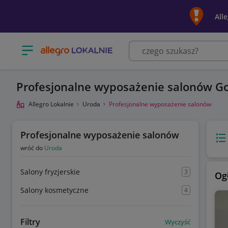
All
Otwórz menu z kategoriami
Profesjonalne wyposażenie salonów G
Allegro Lokalnie
Uroda
Profesjonalne wyposażenie salonów
Profesjonalne wyposażenie salonów
Wido
wróć do
Uroda
Salony fryzjerskie
3
Og
Salony kosmetyczne
4
Filtry
Wyczyść