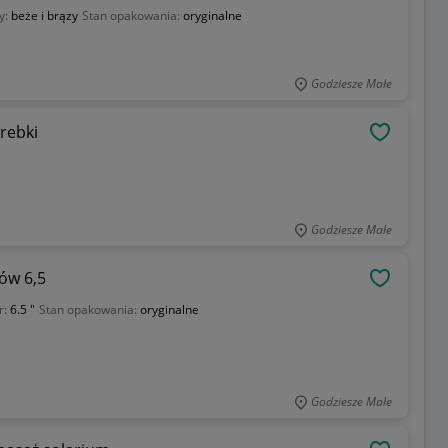
y:
beże i brązy
Stan opakowania:
oryginalne
Godziesze Małe
rebki
OBSERWU
Godziesze Małe
sów 6,5
OBSERWU
r:
6.5 "
Stan opakowania:
oryginalne
Godziesze Małe