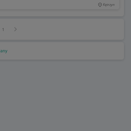
Kętrzyn
Następna strona
z
1
any