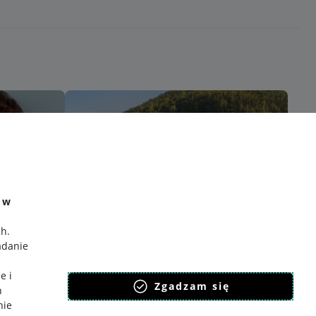
e w
ch
.
adanie
e i
Zgadzam się
h
nie