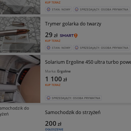
KUP TERAZ
STAN: NOWY
SPRZEDAJĄCY: OSOBA PRYWATNA
Trymer golarka do twarzy
29
zł
KUP TERAZ
STAN: NOWY
SPRZEDAJĄCY: OSOBA PRYWATNA
Solarium Ergoline 450 ultra turbo pow
Marka:
Ergoline
1 100
zł
KUP TERAZ
SPRZEDAJĄCY: OSOBA PRYWATNA
Samochodzik do strzyżeń
200
zł
OGŁOSZENIE