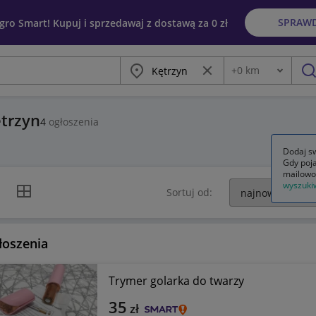
SPRAW
egro Smart! Kupuj i sprzedawaj z dostawą za 0 zł
Miasto
Wyczyść frazę
+
0
km
Odległość
szu
trzyn
4
ogłoszenia
Dodaj sw
Gdy poja
mailowo
wyszuki
k listy
Widok siatki
Sortuj od:
łoszenia
Trymer golarka do twarzy
35
zł