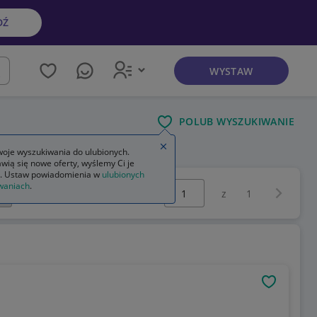
DŹ
WYSTAW
kaj
POLUB WYSZUKIWANIE
Zamknij wskazówkę
oje wyszukiwania do ulubionych.
wią się nowe oferty, wyślemy Ci je
. Ustaw powiadomienia w
ulubionych
Wybierz stronę:
waniach
.
Następna 
z
1
OBSERWU