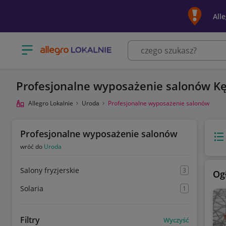
All
Otwórz menu z kategoriami
Profesjonalne wyposażenie salonów Kę
Allegro Lokalnie
Uroda
Profesjonalne wyposażenie salonów
Profesjonalne wyposażenie salonów
Wido
wróć do
Uroda
Salony fryzjerskie
3
Og
Solaria
1
Filtry
Wyczyść