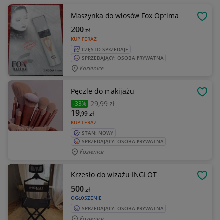
Maszynka do włosów Fox Optima
OBSE
200
zł
KUP TERAZ
CZĘSTO SPRZEDAJE
SPRZEDAJĄCY: OSOBA PRYWATNA
Kozienice
Pędzle do makijażu
OBSE
29
,99 zł
-33%
19
,99
zł
KUP TERAZ
STAN: NOWY
SPRZEDAJĄCY: OSOBA PRYWATNA
Kozienice
Krzesło do wizażu INGLOT
OBSE
500
zł
OGŁOSZENIE
SPRZEDAJĄCY: OSOBA PRYWATNA
Kozienice