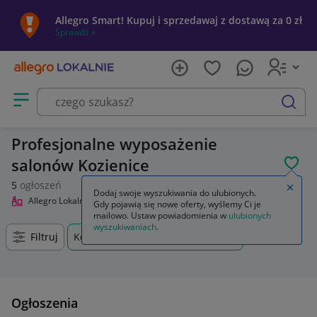
Allegro Smart! Kupuj i sprzedawaj z dostawą za 0 zł
Sprawdź »
Otwórz menu z kategoriami
szukaj
Profesjonalne wyposażenie
salonów Kozienice
POL
5
ogłoszeń
Zamkn
Dodaj swoje wyszukiwania do ulubionych.
Allegro Lokalnie
Uroda
Profesjonalne wyposażenie salonów
Gdy pojawią się nowe oferty, wyślemy Ci je
mailowo. Ustaw powiadomienia w
ulubionych
wyszukiwaniach
.
Filtruj
Kozienice, Mazowieckie, +0 km
Ogłoszenia