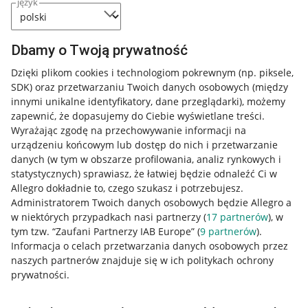
język
Dbamy o Twoją prywatność
Dzięki plikom cookies i technologiom pokrewnym
(np. piksele,
SDK)
oraz przetwarzaniu Twoich danych osobowych
(między
innymi unikalne identyfikatory, dane przeglądarki)
, możemy
zapewnić, że dopasujemy do Ciebie wyświetlane treści.
Wyrażając zgodę na przechowywanie informacji na
urządzeniu końcowym lub dostęp do nich i przetwarzanie
danych (w tym w obszarze profilowania, analiz rynkowych i
statystycznych) sprawiasz, że łatwiej będzie odnaleźć Ci w
Allegro dokładnie to, czego szukasz i potrzebujesz.
Administratorem Twoich danych osobowych będzie Allegro a
w niektórych przypadkach nasi partnerzy (
17
partnerów
), w
tym tzw. “Zaufani Partnerzy IAB Europe” (
9
partnerów
).
Przydatne informacje
Informacja o celach przetwarzania danych osobowych przez
naszych partnerów znajduje się w ich politykach ochrony
prywatności.
Jak to działa
Napisz do nas