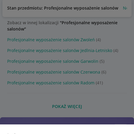
Stan przedmiotu: Profesjonalne wyposażenie salonów
Nowy
Zobacz w innej lokalizacji
"Profesjonalne wyposażenie
salonów"
Profesjonalne wyposażenie salonów Zwoleń
(4)
Profesjonalne wyposażenie salonów Jedlnia-Letnisko
(4)
Profesjonalne wyposażenie salonów Garwolin
(5)
Profesjonalne wyposażenie salonów Czerwona
(6)
Profesjonalne wyposażenie salonów Radom
(41)
POKAŻ WIĘCEJ