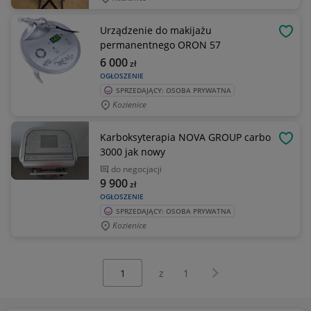
Urządzenie do makijażu
OBSE
permanentnego ORON 57
6 000
zł
OGŁOSZENIE
SPRZEDAJĄCY: OSOBA PRYWATNA
Kozienice
Karboksyterapia NOVA GROUP carbo
OBSE
3000 jak nowy
do negocjacji
9 900
zł
OGŁOSZENIE
SPRZEDAJĄCY: OSOBA PRYWATNA
Kozienice
Wybierz stronę:
Następna strona
z
1