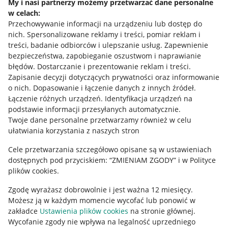
My i nasi partnerzy możemy przetwarzać dane personalne
w celach:
Allegro Gadane dla sprzedających
Przechowywanie informacji na urządzeniu lub dostęp do
Allegro Gadane dla kupujących
nich
.
Spersonalizowane reklamy i treści, pomiar reklam i
treści, badanie odbiorców i ulepszanie usług
.
Zapewnienie
Mapa miejscowości
bezpieczeństwa, zapobieganie oszustwom i naprawianie
błędów
.
Dostarczanie i prezentowanie reklam i treści
.
Informacje prawne
Zapisanie decyzji dotyczących prywatności oraz informowanie
o nich
.
Dopasowanie i łączenie danych z innych źródeł
.
Regulamin
Łączenie różnych urządzeń
.
Identyfikacja urządzeń na
podstawie informacji przesyłanych automatycznie
.
Polityka plików "cookies"
Twoje dane personalne przetwarzamy również w celu
ułatwiania korzystania z naszych stron
Ustawienia plików "cookies"
Cele przetwarzania szczegółowo opisane są w ustawieniach
Udostępnianie lokalizacji
dostępnych pod przyciskiem: “ZMIENIAM ZGODY” i w Polityce
Informacje dla Aktu o Usługach Cyfrowych
plików cookies.
Zgodę wyrażasz dobrowolnie i jest ważna 12 miesięcy.
Pobierz aplikację
Możesz ją w każdym momencie wycofać lub ponowić w
zakładce
Ustawienia plików cookies
na stronie głównej.
Wycofanie zgody nie wpływa na legalność uprzedniego