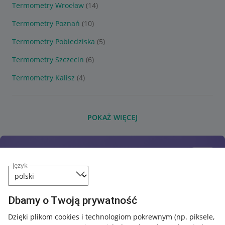
Termometry Wrocław
(14)
Termometry Poznań
(10)
Termometry Pobiedziska
(5)
Termometry Szczecin
(6)
Termometry Kalisz
(4)
POKAŻ WIĘCEJ
język
Dbamy o Twoją prywatność
Dzięki plikom cookies i technologiom pokrewnym
(np. piksele,