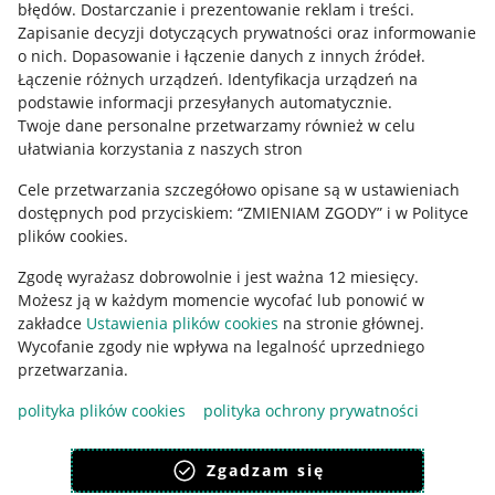
błędów
.
Dostarczanie i prezentowanie reklam i treści
.
Informacje prawne
Zapisanie decyzji dotyczących prywatności oraz informowanie
o nich
.
Dopasowanie i łączenie danych z innych źródeł
.
Regulamin
Łączenie różnych urządzeń
.
Identyfikacja urządzeń na
podstawie informacji przesyłanych automatycznie
.
Polityka plików "cookies"
Twoje dane personalne przetwarzamy również w celu
ułatwiania korzystania z naszych stron
Ustawienia plików "cookies"
Cele przetwarzania szczegółowo opisane są w ustawieniach
Udostępnianie lokalizacji
dostępnych pod przyciskiem: “ZMIENIAM ZGODY” i w Polityce
Informacje dla Aktu o Usługach Cyfrowych
plików cookies.
Zgodę wyrażasz dobrowolnie i jest ważna 12 miesięcy.
Pobierz aplikację
Możesz ją w każdym momencie wycofać lub ponowić w
zakładce
Ustawienia plików cookies
na stronie głównej.
Wycofanie zgody nie wpływa na legalność uprzedniego
przetwarzania.
polityka plików cookies
polityka ochrony prywatności
Zgadzam się