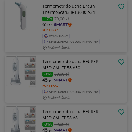
Termometr do ucha Braun
OBSE
ThermoScan3 IRT3030 A34
79
,00 zł
-17%
65
zł
KUP TERAZ
STAN: NOWY
SPRZEDAJĄCY: OSOBA PRYWATNA
Lwówek Śląski
Termometr do ucha BEURER
OBSE
MEDICAL FT 58 A30
69
,00 zł
-34%
45
zł
KUP TERAZ
SPRZEDAJĄCY: OSOBA PRYWATNA
Lwówek Śląski
Termometr do ucha BEURER
OBSE
MEDICAL FT 58 A8
69
,00 zł
-34%
45
zł