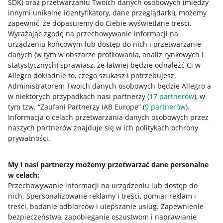
SDK)
oraz przetwarzaniu Twoich danych osobowych
(między
innymi unikalne identyfikatory, dane przeglądarki)
, możemy
zapewnić, że dopasujemy do Ciebie wyświetlane treści.
Wyrażając zgodę na przechowywanie informacji na
urządzeniu końcowym lub dostęp do nich i przetwarzanie
danych (w tym w obszarze profilowania, analiz rynkowych i
statystycznych) sprawiasz, że łatwiej będzie odnaleźć Ci w
Allegro dokładnie to, czego szukasz i potrzebujesz.
Administratorem Twoich danych osobowych będzie Allegro a
w niektórych przypadkach nasi partnerzy (
17
partnerów
), w
tym tzw. “Zaufani Partnerzy IAB Europe” (
9
partnerów
).
Przydatne informacje
Informacja o celach przetwarzania danych osobowych przez
naszych partnerów znajduje się w ich politykach ochrony
prywatności.
Jak to działa
Napisz do nas
My i nasi partnerzy możemy przetwarzać dane personalne
w celach:
Allegro Gadane dla sprzedających
Przechowywanie informacji na urządzeniu lub dostęp do
Allegro Gadane dla kupujących
nich
.
Spersonalizowane reklamy i treści, pomiar reklam i
treści, badanie odbiorców i ulepszanie usług
.
Zapewnienie
Mapa miejscowości
bezpieczeństwa, zapobieganie oszustwom i naprawianie