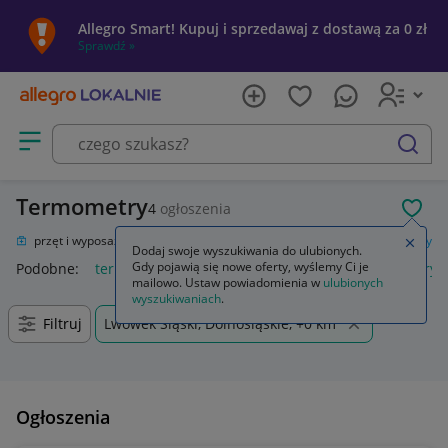
Allegro Smart! Kupuj i sprzedawaj z dostawą za 0 zł
Sprawdź »
Otwórz menu z kategoriami
szukaj
Termometry
4
ogłoszenia
POL
ie
Sprzęt i wyposażenie medyczne
Urządzenia medyczne
Termometry
Zamkn
Dodaj swoje wyszukiwania do ulubionych.
Gdy pojawią się nowe oferty, wyślemy Ci je
Podobne:
termometr
termometr do wędzarni
termometry i
mailowo. Ustaw powiadomienia w
ulubionych
wyszukiwaniach
.
Filtruj
Lwówek Śląski, Dolnośląskie, +0 km
Ogłoszenia