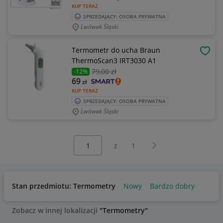
KUP TERAZ
SPRZEDAJĄCY: OSOBA PRYWATNA
Lwówek Śląski
Termometr do ucha Braun
OBSE
ThermoScan3 IRT3030 A1
79
,00 zł
-12%
69
zł
KUP TERAZ
SPRZEDAJĄCY: OSOBA PRYWATNA
Lwówek Śląski
Wybierz stronę:
Następna strona
z
1
Stan przedmiotu: Termometry
Nowy
Bardzo dobry
Zobacz w innej lokalizacji
"Termometry"