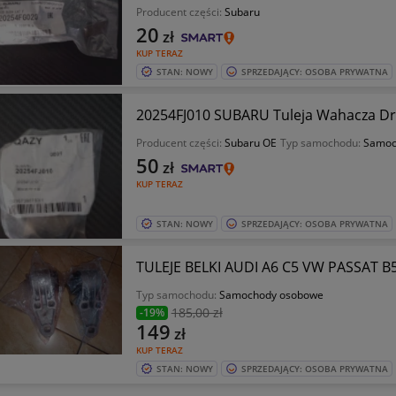
Producent części:
Subaru
20
zł
KUP TERAZ
STAN: NOWY
SPRZEDAJĄCY: OSOBA PRYWATNA
20254FJ010 SUBARU Tuleja Wahacza Drą
Producent części:
Subaru OE
Typ samochodu:
Samoc
50
zł
KUP TERAZ
STAN: NOWY
SPRZEDAJĄCY: OSOBA PRYWATNA
TULEJE BELKI AUDI A6 C5 VW PASSAT 
Typ samochodu:
Samochody osobowe
185
,00 zł
-19%
149
zł
KUP TERAZ
STAN: NOWY
SPRZEDAJĄCY: OSOBA PRYWATNA