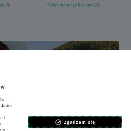
aw
(8)
Tuleje wahaczy Kraków
(25)
e w
ch
.
adanie
e i
Zgadzam się
h
nie