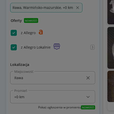
Iława, Warmińsko-mazurskie, +0 km
Oferty
NOWOŚĆ!
z Allegro
z Allegro Lokalnie
3
Lokalizacja
Miejscowość
Promień
Pokaż ogłoszenia w promieniu
NOWOŚĆ!