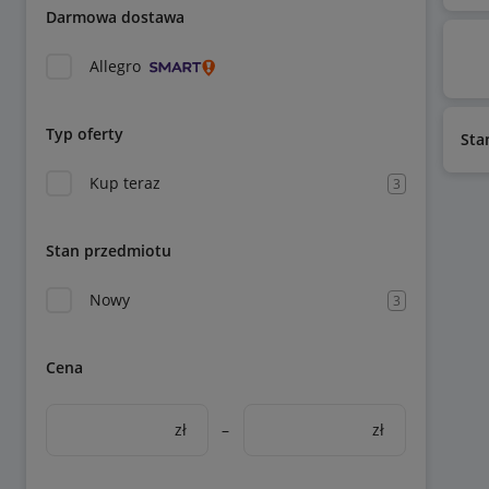
Darmowa dostawa
Allegro
Typ oferty
Sta
Kup teraz
3
Stan przedmiotu
Nowy
3
Cena
zł
–
zł