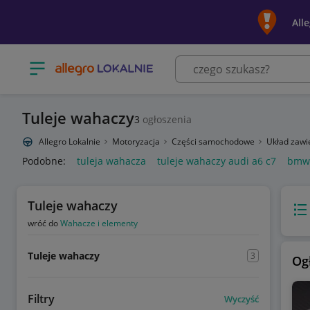
All
Otwórz menu z kategoriami
Tuleje wahaczy
3
ogłoszenia
Allegro Lokalnie
Motoryzacja
Części samochodowe
Układ zawi
Podobne:
tuleja wahacza
tuleje wahaczy audi a6 c7
bmw 
Tuleje wahaczy
Wido
wróć do
Wahacze i elementy
Tuleje wahaczy
3
Og
Filtry
Wyczyść