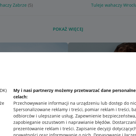
ahaczy Zabrze
(5)
Tuleje wahaczy Wrocł
POKAŻ WIĘCEJ
SDK)
My i nasi partnerzy możemy przetwarzać dane personaln
celach:
że
Przechowywanie informacji na urządzeniu lub dostęp do ni
Spersonalizowane reklamy i treści, pomiar reklam i treści, b
odbiorców i ulepszanie usług
.
Zapewnienie bezpieczeństwa,
zapobieganie oszustwom i naprawianie błędów
.
Dostarczani
prezentowanie reklam i treści
.
Zapisanie decyzji dotyczącyc
prywatności oraz informowanie o nich
.
Dopasowanie i łącze