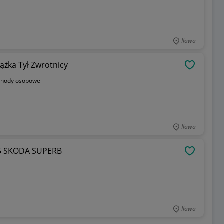
Iława
żka Tył Zwrotnicy
OBSERWU
hody osobowe
Iława
B5 SKODA SUPERB
OBSERWU
Iława