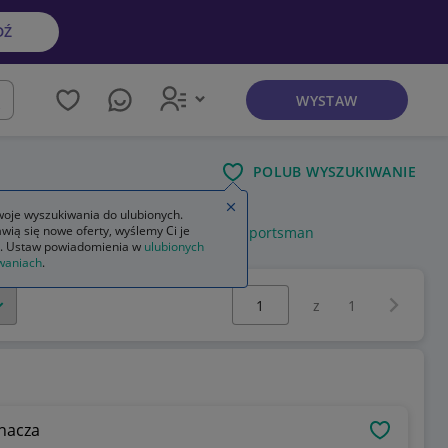
DŹ
WYSTAW
kaj
POLUB WYSZUKIWANIE
Zamknij wskazówkę
oje wyszukiwania do ulubionych.
wią się nowe oferty, wyślemy Ci je
oda fabia 2
tuleje wahaczy polaris sportsman
. Ustaw powiadomienia w
ulubionych
waniach
.
Wybierz stronę:
Następna 
z
1
hacza
OBSERWU