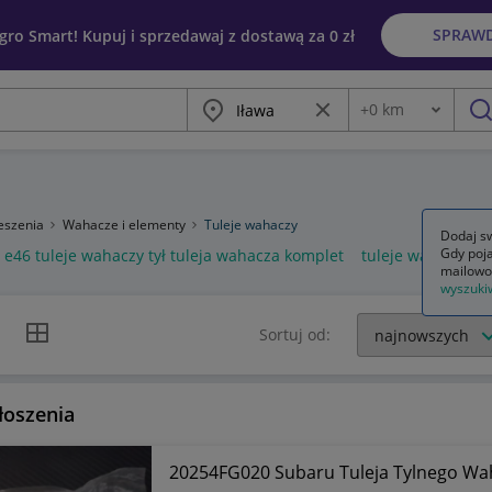
SPRAW
egro Smart! Kupuj i sprzedawaj z dostawą za 0 zł
Miasto
Wyczyść frazę
+
0
km
Odległość
szu
eszenia
Wahacze i elementy
Tuleje wahaczy
Dodaj sw
Gdy poja
e46 tuleje wahaczy tył tuleja wahacza komplet
tuleje wahaczy sk
mailowo
wyszuki
k listy
Widok siatki
Sortuj od:
łoszenia
20254FG020 Subaru Tuleja Tylnego Wa