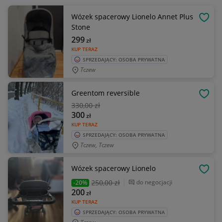
Wózek spacerowy Lionelo Annet Plus
OBSE
Stone
299
zł
KUP TERAZ
SPRZEDAJĄCY: OSOBA PRYWATNA
Tczew
Greentom reversible
OBSE
330
,00 zł
300
zł
KUP TERAZ
SPRZEDAJĄCY: OSOBA PRYWATNA
Tczew, Tczew
Wózek spacerowy Lionelo
OBSE
250
,00 zł
do negocjacji
-20%
200
zł
KUP TERAZ
SPRZEDAJĄCY: OSOBA PRYWATNA