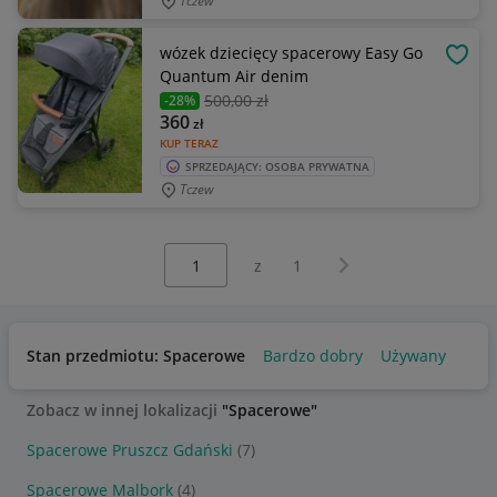
Tczew
wózek dziecięcy spacerowy Easy Go
OBSE
Quantum Air denim
500
,00 zł
-28%
360
zł
KUP TERAZ
SPRZEDAJĄCY: OSOBA PRYWATNA
Tczew
Wybierz stronę:
Następna strona
z
1
Stan przedmiotu: Spacerowe
Bardzo dobry
Używany
Zobacz w innej lokalizacji
"Spacerowe"
Spacerowe Pruszcz Gdański
(7)
Spacerowe Malbork
(4)