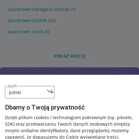
Spacerowe Starogard Gdański
(5)
Spacerowe Gdańsk
(40)
Spacerowe Sopot
(6)
POKAŻ WIĘCEJ
język
Dbamy o Twoją prywatność
Dzięki plikom cookies i technologiom pokrewnym
(np. piksele,
SDK)
oraz przetwarzaniu Twoich danych osobowych
(między
innymi unikalne identyfikatory, dane przeglądarki)
, możemy
zapewnić, że dopasujemy do Ciebie wyświetlane treści.