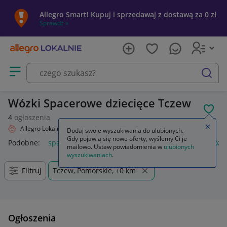
Allegro Smart! Kupuj i sprzedawaj z dostawą za 0 zł
Sprawdź »
Otwórz menu z kategoriami
szukaj
Wózki Spacerowe dziecięce Tczew
POL
4
ogłoszenia
Zamkn
Allegro Lokalnie
Dziecko
Wózki
Spacerowe
Dodaj swoje wyszukiwania do ulubionych.
Gdy pojawią się nowe oferty, wyślemy Ci je
Podobne:
spacerowe
wkładka do wózka spacerowego
wózk
mailowo. Ustaw powiadomienia w
ulubionych
wyszukiwaniach
.
Filtruj
Tczew, Pomorskie, +0 km
Ogłoszenia