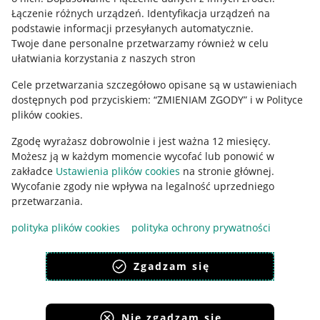
Regulamin
Łączenie różnych urządzeń
.
Identyfikacja urządzeń na
podstawie informacji przesyłanych automatycznie
.
Polityka plików "cookies"
Twoje dane personalne przetwarzamy również w celu
ułatwiania korzystania z naszych stron
Ustawienia plików "cookies"
Cele przetwarzania szczegółowo opisane są w ustawieniach
Udostępnianie lokalizacji
dostępnych pod przyciskiem: “ZMIENIAM ZGODY” i w Polityce
Informacje dla Aktu o Usługach Cyfrowych
plików cookies.
Zgodę wyrażasz dobrowolnie i jest ważna 12 miesięcy.
Pobierz aplikację
Możesz ją w każdym momencie wycofać lub ponowić w
zakładce
Ustawienia plików cookies
na stronie głównej.
Wycofanie zgody nie wpływa na legalność uprzedniego
przetwarzania.
polityka plików cookies
polityka ochrony prywatności
Zgadzam się
Nie zgadzam się