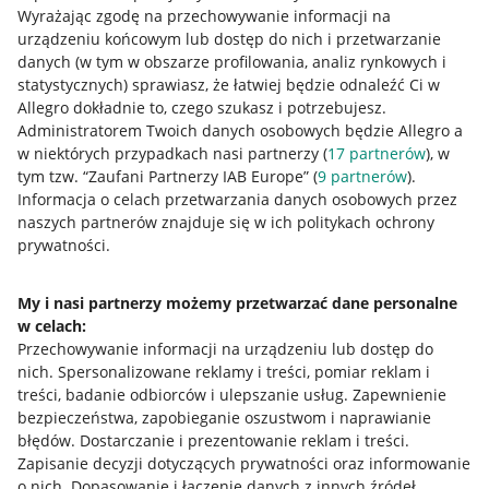
Wyrażając zgodę na przechowywanie informacji na
urządzeniu końcowym lub dostęp do nich i przetwarzanie
danych (w tym w obszarze profilowania, analiz rynkowych i
statystycznych) sprawiasz, że łatwiej będzie odnaleźć Ci w
Allegro dokładnie to, czego szukasz i potrzebujesz.
Administratorem Twoich danych osobowych będzie Allegro a
w niektórych przypadkach nasi partnerzy (
17
partnerów
), w
tym tzw. “Zaufani Partnerzy IAB Europe” (
9
partnerów
).
Przydatne informacje
Informacja o celach przetwarzania danych osobowych przez
naszych partnerów znajduje się w ich politykach ochrony
prywatności.
Jak to działa
Napisz do nas
My i nasi partnerzy możemy przetwarzać dane personalne
w celach:
Allegro Gadane dla sprzedających
Przechowywanie informacji na urządzeniu lub dostęp do
Allegro Gadane dla kupujących
nich
.
Spersonalizowane reklamy i treści, pomiar reklam i
treści, badanie odbiorców i ulepszanie usług
.
Zapewnienie
Mapa miejscowości
bezpieczeństwa, zapobieganie oszustwom i naprawianie
błędów
.
Dostarczanie i prezentowanie reklam i treści
.
Informacje prawne
Zapisanie decyzji dotyczących prywatności oraz informowanie
o nich
.
Dopasowanie i łączenie danych z innych źródeł
.