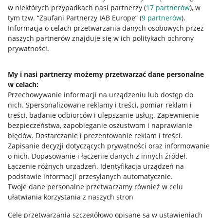
w niektórych przypadkach nasi partnerzy (
17
partnerów
), w
tym tzw. “Zaufani Partnerzy IAB Europe” (
9
partnerów
).
Przydatne informacje
Informacja o celach przetwarzania danych osobowych przez
naszych partnerów znajduje się w ich politykach ochrony
prywatności.
Jak to działa
Napisz do nas
My i nasi partnerzy możemy przetwarzać dane personalne
w celach:
Allegro Gadane dla sprzedających
Przechowywanie informacji na urządzeniu lub dostęp do
Allegro Gadane dla kupujących
nich
.
Spersonalizowane reklamy i treści, pomiar reklam i
treści, badanie odbiorców i ulepszanie usług
.
Zapewnienie
Mapa miejscowości
bezpieczeństwa, zapobieganie oszustwom i naprawianie
błędów
.
Dostarczanie i prezentowanie reklam i treści
.
Informacje prawne
Zapisanie decyzji dotyczących prywatności oraz informowanie
o nich
.
Dopasowanie i łączenie danych z innych źródeł
.
Regulamin
Łączenie różnych urządzeń
.
Identyfikacja urządzeń na
podstawie informacji przesyłanych automatycznie
.
Polityka plików "cookies"
Twoje dane personalne przetwarzamy również w celu
ułatwiania korzystania z naszych stron
Ustawienia plików "cookies"
Cele przetwarzania szczegółowo opisane są w ustawieniach
Udostępnianie lokalizacji