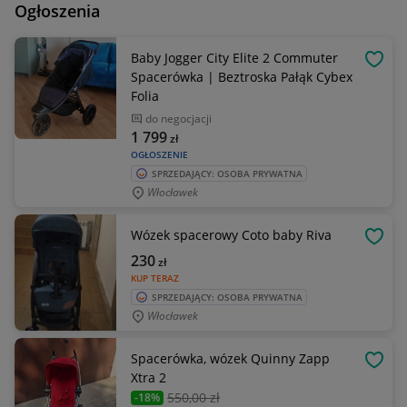
Ogłoszenia
Baby Jogger City Elite 2 Commuter
OBSE
Spacerówka | Beztroska Pałąk Cybex
Folia
do negocjacji
1 799
zł
OGŁOSZENIE
SPRZEDAJĄCY: OSOBA PRYWATNA
Włocławek
Wózek spacerowy Coto baby Riva
OBSE
230
zł
KUP TERAZ
SPRZEDAJĄCY: OSOBA PRYWATNA
Włocławek
Spacerówka, wózek Quinny Zapp
OBSE
Xtra 2
550
,00 zł
-18%