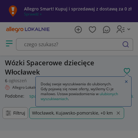
Allegro Smart! Kupuj i sprzedawaj z dostawą za 0 zł
Sprawdź »
Otwórz menu z kategoriami
szukaj
Wózki Spacerowe dziecięce
Włocławek
POL
6
ogłoszeń
Zamkn
Dodaj swoje wyszukiwania do ulubionych.
Allegro Lokalnie
Dziecko
Wózki
Spacerowe
Gdy pojawią się nowe oferty, wyślemy Ci je
mailowo. Ustaw powiadomienia w
ulubionych
Podobne:
spacerowe
wkładka do wózka spacerowego
wózk
wyszukiwaniach
.
Filtruj
Włocławek, Kujawsko-pomorskie, +0 km