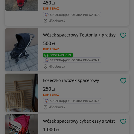
450
zł
KUP TERAZ
SPRZEDAJĄCY: OSOBA PRYWATNA
Włocławek
Wózek spacerowy Teutonia + gratisy
OBSE
500
zł
KUP TERAZ
DOSTAWA 0 ZŁ
SPRZEDAJĄCY: OSOBA PRYWATNA
Włocławek
Łóżeczko i wózek spacerowy
OBSE
250
zł
KUP TERAZ
SPRZEDAJĄCY: OSOBA PRYWATNA
Włocławek
Wózek spacerowy cybex ezzy s twist
OBSE
1 000
zł