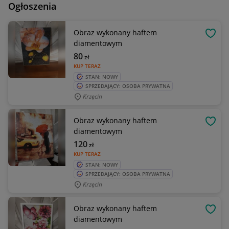
Ogłoszenia
Obraz wykonany haftem
OBSE
diamentowym
80
zł
KUP TERAZ
STAN: NOWY
SPRZEDAJĄCY: OSOBA PRYWATNA
Krzęcin
Obraz wykonany haftem
OBSE
diamentowym
120
zł
KUP TERAZ
STAN: NOWY
SPRZEDAJĄCY: OSOBA PRYWATNA
Krzęcin
Obraz wykonany haftem
OBSE
diamentowym