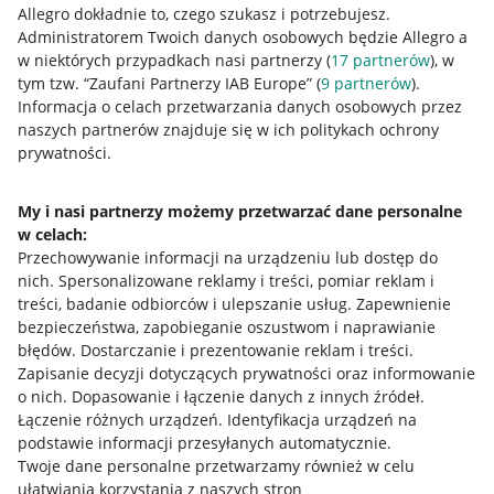
Allegro dokładnie to, czego szukasz i potrzebujesz.
Administratorem Twoich danych osobowych będzie Allegro a
w niektórych przypadkach nasi partnerzy (
17
partnerów
), w
tym tzw. “Zaufani Partnerzy IAB Europe” (
9
partnerów
).
Przydatne informacje
Informacja o celach przetwarzania danych osobowych przez
naszych partnerów znajduje się w ich politykach ochrony
prywatności.
Jak to działa
Napisz do nas
My i nasi partnerzy możemy przetwarzać dane personalne
w celach:
Allegro Gadane dla sprzedających
Przechowywanie informacji na urządzeniu lub dostęp do
Allegro Gadane dla kupujących
nich
.
Spersonalizowane reklamy i treści, pomiar reklam i
treści, badanie odbiorców i ulepszanie usług
.
Zapewnienie
Mapa miejscowości
bezpieczeństwa, zapobieganie oszustwom i naprawianie
błędów
.
Dostarczanie i prezentowanie reklam i treści
.
Informacje prawne
Zapisanie decyzji dotyczących prywatności oraz informowanie
o nich
.
Dopasowanie i łączenie danych z innych źródeł
.
Regulamin
Łączenie różnych urządzeń
.
Identyfikacja urządzeń na
podstawie informacji przesyłanych automatycznie
.
Polityka plików "cookies"
Twoje dane personalne przetwarzamy również w celu
ułatwiania korzystania z naszych stron
Ustawienia plików "cookies"