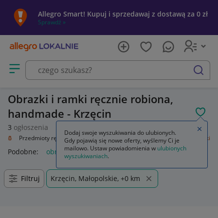
Allegro Smart! Kupuj i sprzedawaj z dostawą za 0 zł
Sprawdź »
Otwórz menu z kategoriami
szukaj
Obrazki i ramki ręcznie robiona,
handmade - Krzęcin
POL
3
ogłoszenia
Zamkn
Dodaj swoje wyszukiwania do ulubionych.
zieło
Przedmioty ręcznie wykonane
Wyposażenie domu
Obrazki i ramki
Gdy pojawią się nowe oferty, wyślemy Ci je
mailowo. Ustaw powiadomienia w
ulubionych
Podobne:
obrazki i ramki
wyszukiwaniach
.
Filtruj
Krzęcin, Małopolskie, +0 km