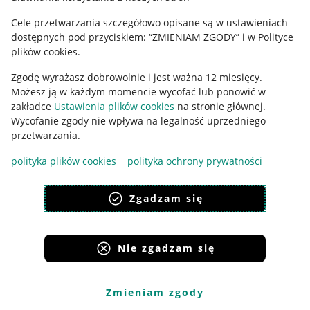
Cele przetwarzania szczegółowo opisane są w ustawieniach
Udostępnianie lokalizacji
dostępnych pod przyciskiem: “ZMIENIAM ZGODY” i w Polityce
Informacje dla Aktu o Usługach Cyfrowych
plików cookies.
Zgodę wyrażasz dobrowolnie i jest ważna 12 miesięcy.
Pobierz aplikację
Możesz ją w każdym momencie wycofać lub ponowić w
zakładce
Ustawienia plików cookies
na stronie głównej.
Wycofanie zgody nie wpływa na legalność uprzedniego
przetwarzania.
polityka plików cookies
polityka ochrony prywatności
Zgadzam się
Nie zgadzam się
Korzystanie z serwisu oznacza akceptację
regulaminu
.
Zmieniam zgody