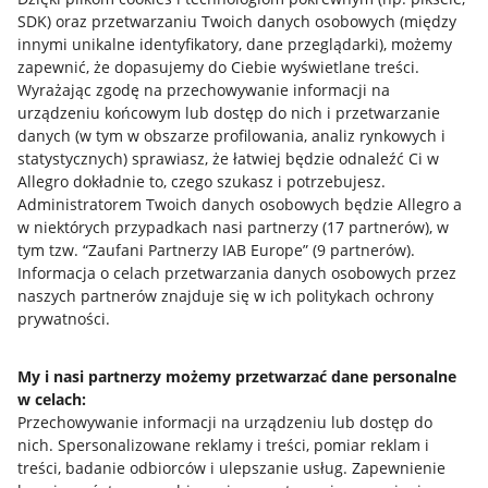
SDK)
oraz przetwarzaniu Twoich danych osobowych
(między
innymi unikalne identyfikatory, dane przeglądarki)
, możemy
zapewnić, że dopasujemy do Ciebie wyświetlane treści.
Wyrażając zgodę na przechowywanie informacji na
urządzeniu końcowym lub dostęp do nich i przetwarzanie
danych (w tym w obszarze profilowania, analiz rynkowych i
statystycznych) sprawiasz, że łatwiej będzie odnaleźć Ci w
Allegro dokładnie to, czego szukasz i potrzebujesz.
Administratorem Twoich danych osobowych będzie Allegro a
w niektórych przypadkach nasi partnerzy (
17
partnerów
), w
tym tzw. “Zaufani Partnerzy IAB Europe” (
9
partnerów
).
Przydatne informacje
Informacja o celach przetwarzania danych osobowych przez
naszych partnerów znajduje się w ich politykach ochrony
prywatności.
Jak to działa
Napisz do nas
My i nasi partnerzy możemy przetwarzać dane personalne
w celach:
Allegro Gadane dla sprzedających
Przechowywanie informacji na urządzeniu lub dostęp do
Allegro Gadane dla kupujących
nich
.
Spersonalizowane reklamy i treści, pomiar reklam i
treści, badanie odbiorców i ulepszanie usług
.
Zapewnienie
Mapa miejscowości