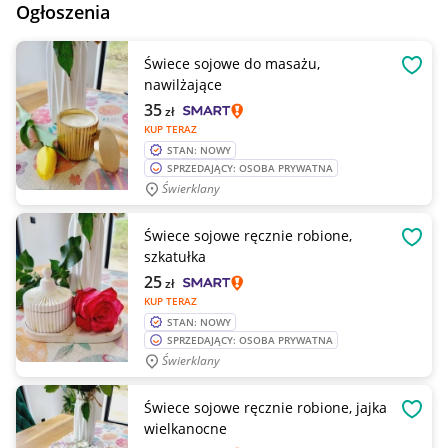
Ogłoszenia
Świece sojowe do masażu,
OBSE
nawilżające
35
zł
KUP TERAZ
STAN: NOWY
SPRZEDAJĄCY: OSOBA PRYWATNA
Świerklany
Świece sojowe ręcznie robione,
OBSE
szkatułka
25
zł
KUP TERAZ
STAN: NOWY
SPRZEDAJĄCY: OSOBA PRYWATNA
Świerklany
Świece sojowe ręcznie robione, jajka
OBSE
wielkanocne