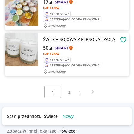
17
zł
KUP TERAZ
STAN: NOWY
SPRZEDAJĄCY: OSOBA PRYWATNA
Świerklany
ŚWIECA SOJOWA Z PERSONALIZACJĄ
OBSE
50
zł
KUP TERAZ
STAN: NOWY
SPRZEDAJĄCY: OSOBA PRYWATNA
Świerklany
Wybierz stronę:
Następna strona
z
1
Stan przedmiotu: Świece
Nowy
Zobacz w innej lokalizacji
"Świece"