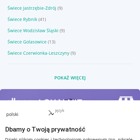
Świece Jastrzębie-Zdrój
(9)
Świece Rybnik
(41)
Świece Wodzisław Śląski
(9)
Świece Golasowice
(13)
Świece Czerwionka-Leszczyny
(9)
POKAŻ WIĘCEJ
język
Dbamy o Twoją prywatność
Dzięki plikom cookies i technologiom pokrewnym
(np. piksele,