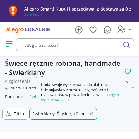
Allegro Smart! Kupuj i sprzedawaj z dostawą za 0 zł
Sprawdź »
Otwórz menu z kategoriami
szukaj
Świece ręcznie robiona, handmade
- Świerklany
POL
4
ogłoszenia
Zamkn
Dodaj swoje wyszukiwania do ulubionych.
Rękodzieło
Przedmioty ręcznie wykonane
Wyposażenie domu
Świece
Gdy pojawią się nowe oferty, wyślemy Ci je
mailowo. Ustaw powiadomienia w
ulubionych
Podobne:
świece zapłonowe
świece sojowe
świece zapach
wyszukiwaniach
.
Filtruj
Świerklany, Śląskie, +0 km