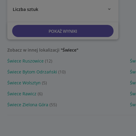
Liczba sztuk
POKAŻ WYNIKI
Zobacz w innej lokalizacji
"Świece"
Świece Ruszowice
(12)
Św
Świece Bytom Odrzański
(10)
Św
Świece Wolsztyn
(5)
Św
Świece Rawicz
(6)
Św
Świece Zielona Góra
(55)
Św