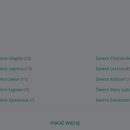
iece Głogów
(12)
Świece Chocianó
iece Legnica
(13)
Świece Leszno
(43
iece Jawor
(11)
Świece Kościan
(1
iece Łęgowo
(7)
Świece Stary Lub
iece Opalenica
(7)
Świece Świebodz
POKAŻ WIĘCEJ