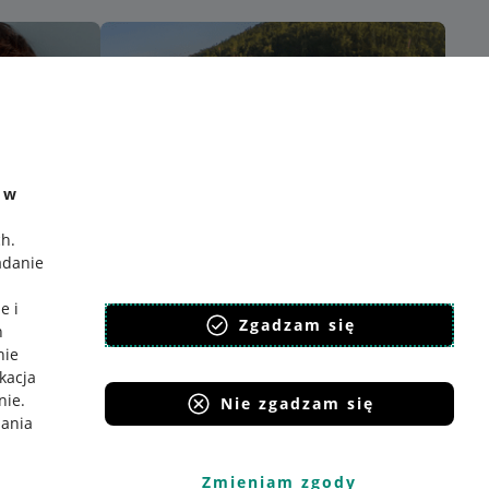
e w
ch
.
adanie
e i
Zgadzam się
h
nie
ikacja
nie
.
Nie zgadzam się
iania
Zmieniam zgody