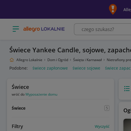
All
Otwórz menu z kategoriami
Świece Yankee Candle, sojowe, zapach
Allegro Lokalnie
Dom i Ogród
Święta i Karnawał
Nietrafiony pr
Podobne:
świece zapłonowe
świece sojowe
świece zapa
Świece
Wido
wróć do
Wyposażenie domu
Świece
5
Og
Filtry
Wyczyść