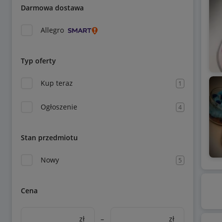
Darmowa dostawa
Allegro
Typ oferty
Kup teraz
1
Ogłoszenie
4
Stan przedmiotu
Nowy
5
Cena
zł
–
zł