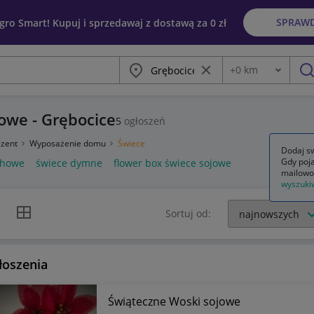
SPRAW
egro Smart! Kupuj i sprzedawaj z dostawą za 0 zł
Miasto
Wyczyść frazę
+
0
km
Odległość
szu
owe - Grębocice
5
ogłoszeń
ezent
Wyposażenie domu
Świece
Dodaj sw
Gdy poja
chowe
świece dymne
flower box świece sojowe
mailowo
wyszuki
k listy
Widok siatki
Sortuj od:
łoszenia
Świąteczne Woski sojowe