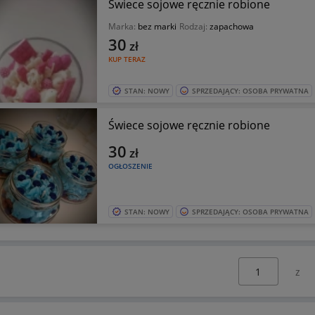
Świece sojowe ręcznie robione
Marka:
bez marki
Rodzaj:
zapachowa
30
zł
KUP TERAZ
STAN: NOWY
SPRZEDAJĄCY: OSOBA PRYWATNA
Świece sojowe ręcznie robione
30
zł
OGŁOSZENIE
STAN: NOWY
SPRZEDAJĄCY: OSOBA PRYWATNA
Wybierz stronę: