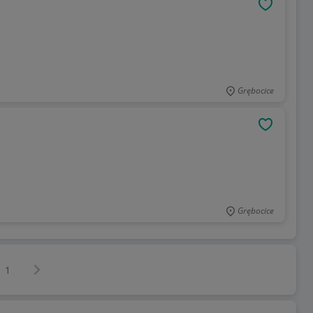
OBSERWU
Grębocice
OBSERWU
Grębocice
Następna strona
z
1