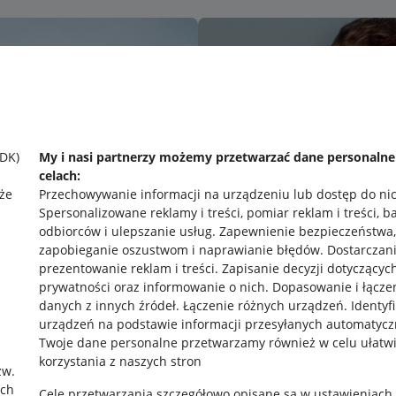
SDK)
My i nasi partnerzy możemy przetwarzać dane personaln
celach:
że
Przechowywanie informacji na urządzeniu lub dostęp do ni
Spersonalizowane reklamy i treści, pomiar reklam i treści, b
odbiorców i ulepszanie usług
.
Zapewnienie bezpieczeństwa,
zapobieganie oszustwom i naprawianie błędów
.
Dostarczani
prezentowanie reklam i treści
.
Zapisanie decyzji dotyczącyc
prywatności oraz informowanie o nich
.
Dopasowanie i łącze
danych z innych źródeł
.
Łączenie różnych urządzeń
.
Identyf
urządzeń na podstawie informacji przesyłanych automatycz
rawne
Pobierz aplikację
Twoje dane personalne przetwarzamy również w celu ułatw
korzystania z naszych stron
zw.
ach
Cele przetwarzania szczegółowo opisane są w ustawieniach