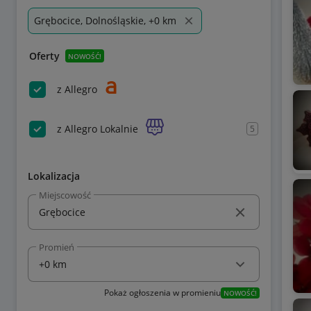
Grębocice, Dolnośląskie, +0 km
Oferty
NOWOŚĆ!
z Allegro
z Allegro Lokalnie
5
Lokalizacja
Miejscowość
Promień
Pokaż ogłoszenia w promieniu
NOWOŚĆ!