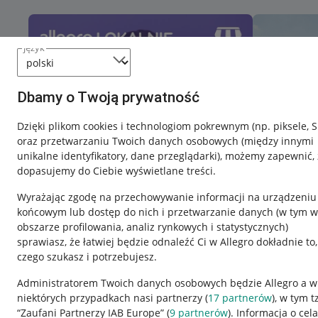
język
Dbamy o Twoją prywatność
Dzięki plikom cookies i technologiom pokrewnym
(np. piksele, 
oraz przetwarzaniu Twoich danych osobowych
(między innymi
unikalne identyfikatory, dane przeglądarki)
, możemy zapewnić, 
dopasujemy do Ciebie wyświetlane treści.
Wyrażając zgodę na przechowywanie informacji na urządzeniu
końcowym lub dostęp do nich i przetwarzanie danych (w tym w
obszarze profilowania, analiz rynkowych i statystycznych)
sprawiasz, że łatwiej będzie odnaleźć Ci w Allegro dokładnie to,
Nawigacja
czego szukasz i potrzebujesz.
Przydatne informacje
Informacje p
Administratorem Twoich danych osobowych będzie Allegro a w
niektórych przypadkach nasi partnerzy (
17
partnerów
), w tym t
Jak to działa
Regulamin
“Zaufani Partnerzy IAB Europe” (
9
partnerów
). Informacja o cel