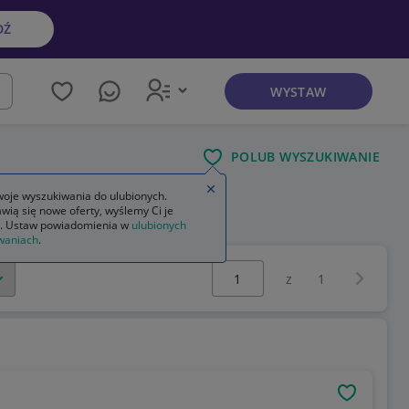
DŹ
WYSTAW
kaj
POLUB WYSZUKIWANIE
Zamknij wskazówkę
oje wyszukiwania do ulubionych.
wią się nowe oferty, wyślemy Ci je
. Ustaw powiadomienia w
ulubionych
waniach
.
Wybierz stronę:
Następna 
z
1
OBSERWU